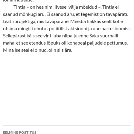
Tintla
–
on hea nimi Ilvesel välja mõeldud
–
,
Tintla ei
saanud mõhkugi aru. Ei saanud aru, et tegemist on tavapäratu
teatriprojektiga, mis tavapärane. Meedia hakkas sealt kohe
otsima mingit tohutut poliitilist aktsiooni ja uue partei loomist.
Sellepärast käis see vint juba niipalju enne Saku suurhalli
maha, et see etendus lõpuks oli kohapeal paljudele pettumus.
Mina ise seal ei olnud, olin siis ära.
Postituste
EELMINE POSTITUS