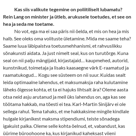
Kas siis valikute tegemine on poliitiliselt lubamatu?
Rein Lang on minister ja ütleb, arukusele toetudes, et see on
hea ja seda me toetame.
No vot, ega ma ei saa päris nii öelda, et mis on hea ja mis
halb. See oleks oma volituste ületamine. Mida me saame teha?
Saame luua läbipaistva toetusmehhanismi, et rahvuslikku
sõnakunsti aidata. Ja just nimelt seal, kus on turutõrge. Kuna
seal on nii palju mängijaid, kirjastajaid… kaupmehed, autorid,
kunstnikud, toimetaja ja lisaks kaasaegne värk E-raamatud ja
raamatukogud… Kogu see süsteem on nii suur. Kuidas sealt
leida optimaalne lahendus, et maksumaksja raha kulutamine
läheks õigesse kohta, et ta ei hajuks lihtsalt ära? Oleme aasta
otsa neid asju arutanud ja meil üks lahendus on, aga kas see
töötama hakkab, ma tõesti ei tea. Karl-Martin Sinijärv ei ole
sellega rahul. Tema tahaks, et me hakkaksime mingile kindlale
hulgale kirjanikest maksma stipendiumi, teiste sõnadega
igakuist palka. Oleme selle kohta öelnud, et, vabandust, kas
üürime büroohoone ka, kus kirjanikud kaheksast viieni