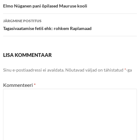
töölaud
Elmo Nüganen pani õpilased Mauruse kooli
JÄRGMINE POSTITUS
Tagasivaatamise fetiš ehk: rohkem Raplamaad
LISA KOMMENTAAR
Sinu e-postiaadressi ei avaldata.
Nõutavad väljad on tähistatud
*
-ga
Kommenteeri
*