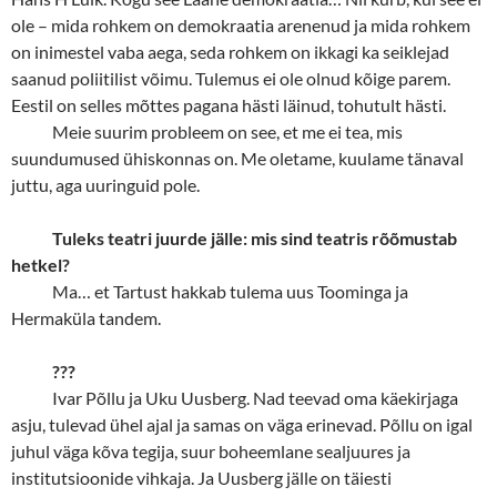
ole
–
mida rohkem on demokraatia arenenud ja mida rohkem
on inimestel vaba aega, seda rohkem on ikkagi ka seiklejad
saanud poliitilist võimu. Tulemus ei ole olnud kõige parem.
Eestil on selles mõttes pagana hästi läinud, tohutult hästi.
Meie suurim probleem on see, et me ei tea, mis
suundumused ühiskonnas on. Me oletame, kuulame tänaval
juttu, aga uuringuid pole.
Tuleks teatri juurde jälle: mis sind teatris rõõmustab
hetkel?
Ma… et Tartust hakkab tulema uus Toominga ja
Hermaküla tandem.
???
Ivar Põllu ja Uku Uusberg. Nad teevad oma käekirjaga
asju, tulevad ühel ajal ja samas on väga erinevad. Põllu on igal
juhul väga kõva tegija, suur boheemlane sealjuures ja
institutsioonide vihkaja. Ja Uusberg jälle on täiesti