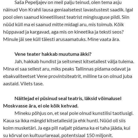
Saša Pepeljajev on meil palju teinud, olen tema asju
näinud Von Krahli lausa geniaalsetest lavastustest saadik. Igal
pool olen saanud kineetilisest teatrist mingisuguse pildi. Siin
nüüd küll ma ei saanud mitte midagi aru, mis toimub. Kõik
hüppavad ja kargavad, aga mis on kineetika ja teksti seos?
Minule jäi see küll täiesti arusaamatuks. Mine vaata ära.
Vene teater hakkab muutuma äkki?
Jah, hakkab hundist ja seitsmest kitsetallest välja tulema.
Mina ei saa sellest aru, miks peaks Tallinnas pidama odavat ja
ebakvaliteetset Vene provintsiteatrit, milline ta on olnud juba
aastaid. Vilets tase.
Näitlejad ei püsinud seal teatris, läksid võimalusel
Moskvasse ära, ei ole kõik kehvad.
Mineku põhjus on, et seal pole olnud kunstilisi taotlusigi.
Kaua sa ikka mängid kitsetallesid ja ehk hunti. Nüüd oli siis
kolm musketäri. Ja ega pill naljalt pidama ka ei taha jääda, kui
su kõrval on kultuuriareaal, potentsiaal 150 miljonit.