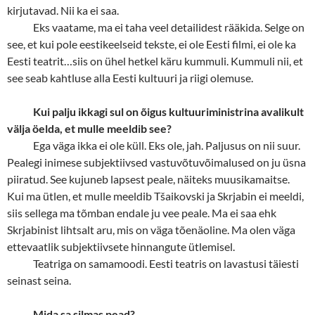
kirjutavad. Nii ka ei saa.
Eks vaatame, ma ei taha veel detailidest rääkida. Selge on
see, et kui pole eestikeelseid tekste, ei ole Eesti filmi, ei ole ka
Eesti teatrit…siis on ühel hetkel käru kummuli. Kummuli nii, et
see seab kahtluse alla Eesti kultuuri ja riigi olemuse.
Kui palju ikkagi sul on õigus kultuuriministrina avalikult
välja öelda, et mulle meeldib see?
Ega väga ikka ei ole küll. Eks ole, jah. Paljusus on nii suur.
Pealegi inimese subjektiivsed vastuvõtuvõimalused on ju üsna
piiratud. See kujuneb lapsest peale, näiteks muusikamaitse.
Kui ma ütlen, et mulle meeldib Tšaikovski ja Skrjabin ei meeldi,
siis sellega ma tõmban endale ju vee peale. Ma ei saa ehk
Skrjabinist lihtsalt aru, mis on väga tõenäoline. Ma olen väga
ettevaatlik subjektiivsete hinnangute ütlemisel.
Teatriga on samamoodi. Eesti teatris on lavastusi täiesti
seinast seina.
Mida sa silmas pead?