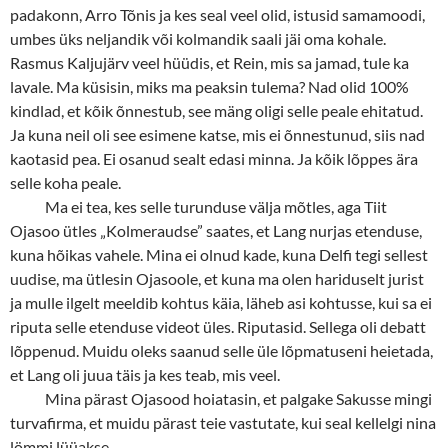
padakonn, Arro Tõnis ja kes seal veel olid, istusid samamoodi,
umbes üks neljandik või kolmandik saali jäi oma kohale.
Rasmus Kaljujärv veel hüüdis, et Rein, mis sa jamad, tule ka
lavale. Ma küsisin, miks ma peaksin tulema? Nad olid 100%
kindlad, et kõik õnnestub, see mäng oligi selle peale ehitatud.
Ja kuna neil oli see esimene katse, mis ei õnnestunud, siis nad
kaotasid pea. Ei osanud sealt edasi minna. Ja kõik lõppes ära
selle koha peale.
Ma ei tea, kes selle turunduse välja mõtles, aga Tiit
Ojasoo ütles „Kolmeraudse” saates, et Lang nurjas etenduse,
kuna hõikas vahele. Mina ei olnud kade, kuna Delfi tegi sellest
uudise, ma ütlesin Ojasoole, et kuna ma olen hariduselt jurist
ja mulle ilgelt meeldib kohtus käia, läheb asi kohtusse, kui sa ei
riputa selle etenduse videot üles. Riputasid. Sellega oli debatt
lõppenud. Muidu oleks saanud selle üle lõpmatuseni heietada,
et Lang oli juua täis ja kes teab, mis veel.
Mina pärast Ojasood hoiatasin, et palgake Sakusse mingi
turvafirma, et muidu pärast teie vastutate, kui seal kellelgi nina
lömmi lüüakse.