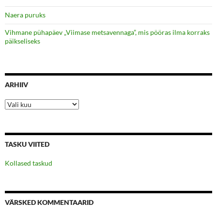
Naera puruks
Vihmane pühapäev „Viimase metsavennaga”, mis pööras ilma korraks
päikseliseks
ARHIIV
Arhiiv
TASKU VIITED
Kollased taskud
VÄRSKED KOMMENTAARID