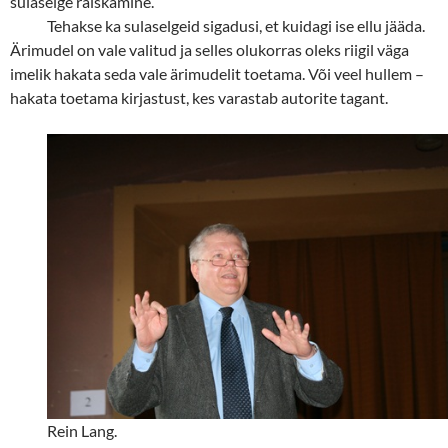
sulaselge raiskamine.
Tehakse ka sulaselgeid sigadusi, et kuidagi ise ellu jääda.
Ärimudel on vale valitud ja selles olukorras oleks riigil väga
imelik hakata seda vale ärimudelit toetama. Või veel hullem
–
hakata toetama kirjastust, kes varastab autorite tagant.
Rein Lang.