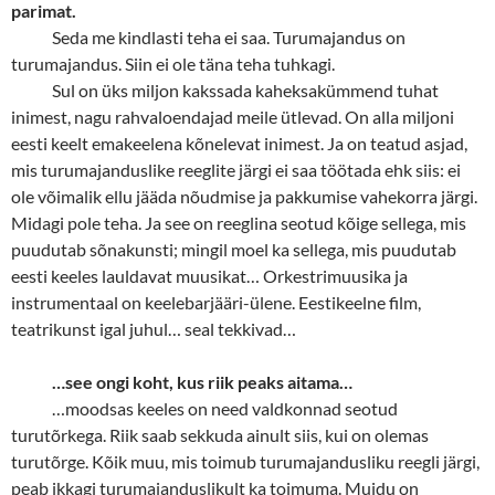
parimat.
Seda me kindlasti teha ei saa. Turumajandus on
turumajandus. Siin ei ole täna teha tuhkagi.
Sul on üks miljon kakssada kaheksakümmend tuhat
inimest, nagu rahvaloendajad meile ütlevad. On alla miljoni
eesti keelt emakeelena kõnelevat inimest. Ja on teatud asjad,
mis turumajanduslike reeglite järgi ei saa töötada ehk siis: ei
ole võimalik ellu jääda nõudmise ja pakkumise vahekorra järgi.
Midagi pole teha. Ja see on reeglina seotud kõige sellega, mis
puudutab sõnakunsti; mingil moel ka sellega, mis puudutab
eesti keeles lauldavat muusikat… Orkestrimuusika ja
instrumentaal on keelebarjääri-ülene. Eestikeelne film,
teatrikunst igal juhul… seal tekkivad…
…see ongi koht, kus riik peaks aitama…
…moodsas keeles on need valdkonnad seotud
turutõrkega. Riik saab sekkuda ainult siis, kui on olemas
turutõrge. Kõik muu, mis toimub turumajandusliku reegli järgi,
peab ikkagi turumajanduslikult ka toimuma. Muidu on