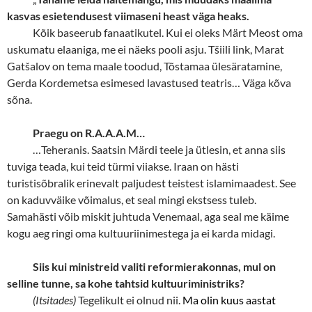
kasvas esietendusest viimaseni heast väga heaks.
Kõik baseerub fanaatikutel. Kui ei oleks Märt Meost oma
uskumatu elaaniga, me ei näeks pooli asju. Tšiili link, Marat
Gatšalov on tema maale toodud, Tõstamaa ülesäratamine,
Gerda Kordemetsa esimesed lavastused teatris… Väga kõva
sõna.
Praegu on R.A.A.A.M…
…Teheranis. Saatsin Märdi teele ja ütlesin, et anna siis
tuviga teada, kui teid türmi viiakse. Iraan on hästi
turistisõbralik erinevalt paljudest teistest islamimaadest. See
on kaduvväike võimalus, et seal mingi ekstsess tuleb.
Samahästi võib miskit juhtuda Venemaal, aga seal me käime
kogu aeg ringi oma kultuuriinimestega ja ei karda midagi.
Siis kui ministreid valiti reformierakonnas, mul on
selline tunne, sa kohe tahtsid kultuuriministriks?
(Itsitades)
Tegelikult ei olnud nii.
Ma olin kuus aastat