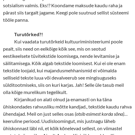
sotsialism valmis. Eks!? Koondame maksude kaudu raha ja
pärast siis targalt jagame. Keegi pole suutnud sellist süsteemi
tööle panna.
Turutõrked?!
Kui vaadata turutõrkeid kultuuriministeeriumi poole
pealt, siis need on eelkõige kõik see, mis on seotud
eestikeelsete tüvitekstide loomisega, nende levitamise ja
säilitamisega. Kõik algab tekstide loomisest. Kui ei ole enam
tekstide loojaid, kui majandusmehhanismid ei võimalda
selliseid tekste luua või devalveerub see mingisuguseks
sülditootmiseks, siis on kuri karjas. Jah! Selle üle tasub meil
olla kõige murelikum tegelikult.
Kirjanikud on alati olnud ja enamasti on ka täna
ühiskondades rahvusliku mõtte kandjad., tekstide kaudu rahva
ühendajad. Meil on just selles osas
(otsib esimest korda sõna)…
keeruline periood. Uudisloomingut, mis justnagu läheb
ühiskonnast läbi nii, et kõik kõnelevad sellest, on viimastel