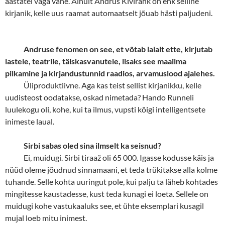
aastatel väga vähe. Ainult Andrus Kivirähk on ehk selline
kirjanik, kelle uus raamat automaatselt jõuab hästi paljudeni.
Andruse fenomen on see, et võtab laialt ette, kirjutab
lastele, teatrile, täiskasvanutele, lisaks see maailma
pilkamine ja kirjandustunnid raadios, arvamuslood ajalehes.
Üliproduktiivne. Aga kas teist sellist kirjanikku, kelle
uudisteost oodatakse, oskad nimetada? Hando Runneli
luulekogu oli, kohe, kui ta ilmus, vupsti kõigi intelligentsete
inimeste laual.
Sirbi sabas oled sina ilmselt ka seisnud?
Ei, muidugi. Sirbi tiraaž oli 65 000. Igasse kodusse käis ja
nüüd oleme jõudnud sinnamaani, et teda trükitakse alla kolme
tuhande. Selle kohta uuringut pole, kui palju ta läheb kohtades
mingitesse kaustadesse, kust teda kunagi ei loeta. Sellele on
muidugi kohe vastukaaluks see, et ühte eksemplari kusagil
mujal loeb mitu inimest.