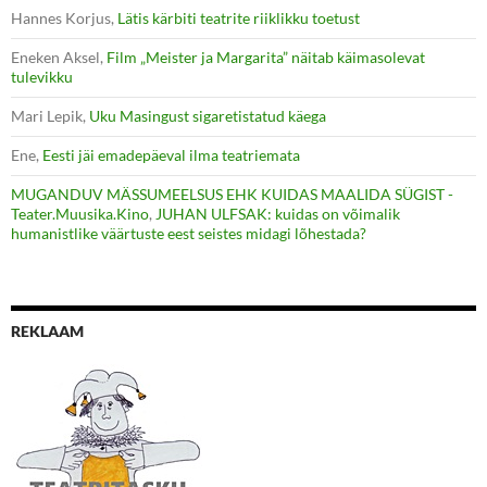
Hannes Korjus
,
Lätis kärbiti teatrite riiklikku toetust
Eneken Aksel
,
Film „Meister ja Margarita” näitab käimasolevat
tulevikku
Mari Lepik
,
Uku Masingust sigaretistatud käega
Ene
,
Eesti jäi emadepäeval ilma teatriemata
MUGANDUV MÄSSUMEELSUS EHK KUIDAS MAALIDA SÜGIST -
Teater.Muusika.Kino
,
JUHAN ULFSAK: kuidas on võimalik
humanistlike väärtuste eest seistes midagi lõhestada?
REKLAAM