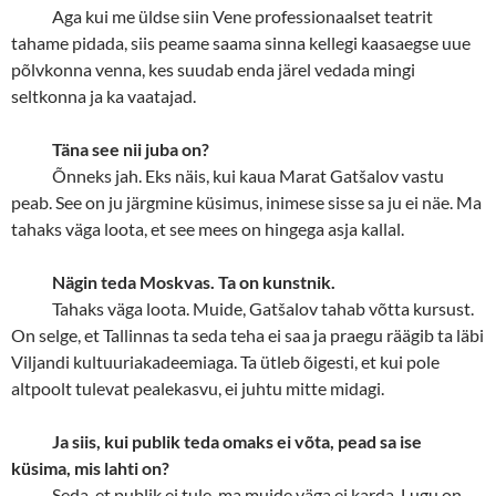
Aga kui me üldse siin Vene professionaalset teatrit
tahame pidada, siis peame saama sinna kellegi kaasaegse uue
põlvkonna venna, kes suudab enda järel vedada mingi
seltkonna ja ka vaatajad.
Täna see nii juba on?
Õnneks jah. Eks näis, kui kaua Marat Gatšalov vastu
peab. See on ju järgmine küsimus, inimese sisse sa ju ei näe. Ma
tahaks väga loota, et see mees on hingega asja kallal.
Nägin teda Moskvas. Ta on kunstnik.
Tahaks väga loota. Muide, Gatšalov tahab võtta kursust.
On selge, et Tallinnas ta seda teha ei saa ja praegu räägib ta läbi
Viljandi kultuuriakadeemiaga. Ta ütleb õigesti, et kui pole
altpoolt tulevat pealekasvu, ei juhtu mitte midagi.
Ja siis, kui publik teda omaks ei võta, pead sa ise
küsima, mis lahti on?
Seda, et publik ei tule, ma muide väga ei karda. Lugu on