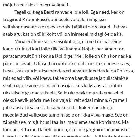
mõjub see täiesti naeruväärselt.
Tegelikult ega Eesti rahvas ei ole loll. Ega need, kes on
trüginud Kroonikasse, punasele vaibale, mingisse
seltskonnasaatesse televisoonis, hääli ei ole saanud. Rahvas
saab aru, kas on tühi koht või on inimesel midagi öelda ka.
Mina ei ühine selle seisukohaga, et meil on parteide
kaudu tulnud kari lolle riiki valitsema. Nojah, parlament on
paratamatult ühiskonna läbilõige. Meil lolle on ühiskonnas ka
päris piisavalt. Üldiselt on võtmekohad arukate inimese käes,
iseasi, kas suudetakse nendes erinevates ideedes leida ühisosa,
mis edasi viib, või kaevutakse oma kaevikusse ja tulistatakse
sealt nagu esimeses maailmasõjas, kus kaks aastat loobiti
üksteisele granaate kaela. Selle üle peaks muretsema, et ei
oleks kaevikusõda, meil on vaja kiirelt edasi minna. Aga meil
juba aasta otsa kestab kaevikusõda. Rakendada kogu
meediajõud valitsuse tampimisele on ikka väga mage. See on
täpselt see, mis juhtus Itaalias, me oleme seda kordamas. Ma
loodan, et ta meil läheb mööda, et ei ole järgmine peaminister
Hans H Luik. Kogu see Lääne demokraatia… Nii kurb, kui see ei