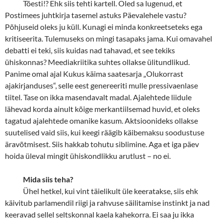
Tõesti!? Ehk siis tehti kartell. Oled sa lugenud, et
Postimees juhtkirja tasemel astuks Päevalehele vastu?
Põhjuseid oleks ju küll. Kunagi ei minda konkreetseteks ega
kritiseerita. Tulemuseks on mingi tasapaks jama. Kui omavahel
debatti ei teki, siis kuidas nad tahavad, et see tekiks
ühiskonnas? Meediakriitika suhtes ollakse ülitundlikud.
Panime omal ajal Kukus käima saatesarja „Olukorrast
ajakirjanduses“, selle eest genereeriti mulle pressivaenlase
tiitel. Tase on ikka masendavalt madal. Ajalehtede liidule
lähevad korda ainult kõige merkantiilsemad huvid, et oleks
tagatud ajalehtede omanike kasum. Aktsioonideks ollakse
suutelised vaid siis, kui keegi räägib käibemaksu soodustuse
äravõtmisest. Siis hakkab tohutu siblimine. Aga et iga päev
hoida üleval mingit ühiskondlikku arutlust
–
no ei.
Mida siis teha?
Ühel hetkel, kui vint täielikult üle keeratakse, siis ehk
käivitub parlamendil riigi ja rahvuse säilitamise instinkt ja nad
keeravad sellel seltskonnal kaela kahekorra. Ei saa ju ikka