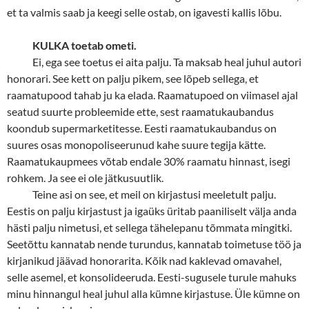
et ta valmis saab ja keegi selle ostab, on igavesti kallis lõbu.
KULKA toetab ometi.
Ei, ega see toetus ei aita palju. Ta maksab heal juhul autori
honorari. See kett on palju pikem, see lõpeb sellega, et
raamatupood tahab ju ka elada. Raamatupoed on viimasel ajal
seatud suurte probleemide ette, sest raamatukaubandus
koondub supermarketitesse. Eesti raamatukaubandus on
suures osas monopoliseerunud kahe suure tegija kätte.
Raamatukaupmees võtab endale 30% raamatu hinnast, isegi
rohkem. Ja see ei ole jätkusuutlik.
Teine asi on see, et meil on kirjastusi meeletult palju.
Eestis on palju kirjastust ja igaüks üritab paaniliselt välja anda
hästi palju nimetusi, et sellega tähelepanu tõmmata mingitki.
Seetõttu kannatab nende turundus, kannatab toimetuse töö ja
kirjanikud jäävad honorarita. Kõik nad kaklevad omavahel,
selle asemel, et konsolideeruda. Eesti-sugusele turule mahuks
minu hinnangul heal juhul alla kümne kirjastuse. Üle kümne on