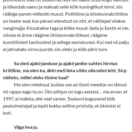
ja lõkerdab naeru ja maksab selle kõik kuninglikult kinni, siis
rääkige parem millestki muust. Poliitiline ja ühiskonnakriitiline
on teater seal, kus pärast etendust on oht, et näitlejad viiakse
vangimajja. Kiusatakse taga ja kõike muud. Seda ju Eestis ei ole,
nõnda et ärme räägime ühiskonnakriitikast, räägime
kunstilistest taotlustest ja sellega seonduvast. Kui nad nii palju
ei jahvataks sinna juurde, siis oleks ju kõik päris tore.
Sa oled ajakirjanduse ja ajakirjanike suhtes hirmus
kriitiline, ma olen ka, äkki meil ikka võiks olla mõni leht, Sirp
näiteks, millel oleks tõsine kaal?
Ma olen mõelnud, kuidas see asi Eesti meedias on läinud
nii rappa nagu ta on. Üks põhjus on lugu aastast… ma arvan, et
1997, ei mäleta, ehk veel varem. Tookord kogunesid kõik
peatoimetajad ja lepiti kokku selline printsiip, et üksteist ei
koti.
Väga hea ju.