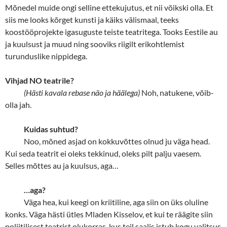
Mõnedel muide ongi selline ettekujutus, et nii võikski olla. Et
siis me looks kõrget kunsti ja käiks välismaal, teeks
koostööprojekte igasuguste teiste teatritega. Tooks Eestile au
ja kuulsust ja muud ning sooviks riigilt erikohtlemist
turunduslike nippidega.
Vihjad NO teatrile?
(Hästi kavala rebase näo ja häälega)
Noh, natukene, võib-
olla jah.
Kuidas suhtud?
Noo, mõned asjad on kokkuvõttes olnud ju väga head.
Kui seda teatrit ei oleks tekkinud, oleks pilt palju vaesem.
Selles mõttes au ja kuulsus, aga…
…aga?
Väga hea, kui keegi on kriitiline, aga siin on üks oluline
konks. Väga hästi ütles Mladen Kisselov, et kui te räägite siin
poliitilisest teatrist olukorras, kus teil saalis istub kogu valitsus