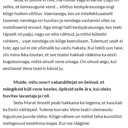
selles, et temasugune vend… võitlus keskpärasusega ongi
kõige hullem võitlus. Vaenlasega, kes on intellektuaalselt
tasemel, nendega on huvitav ja nendega vastamisi olles sa
mobiliseerid ennast. Aga mingi halli keskpärasusega, kes teeb
täpselt nii palju, nagu on ette nähtud, ja mitte kübetki
rohkem… vaat nendega on kõige keerulisem. Tulemust sealt ei
tule, aga sul ei ole võimalik ka vastu hakata. Kui tekib uus tase,
siis mina ikka loodan, et see teater hakkab rääkima ka eesti
kogukonnaga, mitte ainult vene omaga. On olnud aegu, kui
eestlased Vene teatris käisid ju.
Muide, mitu noort vabanäitlejat on öelnud, et
mängiksid küll vene keeles, õpiksid selle ära, kui oleks
huvitav lavastaja ja roll.
Seda Marat ilmselt peab hakkama ka tegema, et kasutab
ka Eesti näitlejaid. Tuleme korraks Vene teatri olemasolu
õigustuse juurde üldse. Kõige vähem on mõtet teha kunstilist
isetegevust kesklinna majas. Kui me räägime