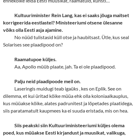
ennekõike leida Eesti muusikat, raamatuid, kunsti…
Kultuuriminister Rein Lang, kas ei saaks jõuga maitset
korrigeerida eestlastel? Ministeeriumi otsene ülesanne
võiks olla Eesti asja ajamine.
No nüüd tulistasid küll otse ja haubitsast. Ütle, kus seal
Solarises see plaadipood on?
Raamatupoe küljes.
Aa, Apollo müüb plaate, jah. Ta ei ole plaadipood.
Palju neid plaadipoode meil on.
Laseringis muidugi teab igaüks , kes on Eplik. See on
dilemma, et kui üritad kõike müüa ehk olla koloniaalkauplus,
kus müüakse kõike, alates padrunitest ja lõpetades plaatidega,
siis paratamatult kaupmees ka ei suuda eristada, mis on hea.
Siis peakski siin Kultuuriministeeriumi küljes olema
poed, kus müüakse Eesti kirjandust ja muusikat, valikuga,