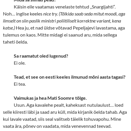
Käisin eile vaatamas venelaste tehtud „Snargijahti“.
Noh… inglise keeles
nice try. (Tõlkida saab seda mitut moodi, aga
ilmselt on siin paslik ministri poliitiliselt korrektne variant, kena
katse.)
Hea ju, et nad üldse võtavad Pepeljajevi lavastama, aga
tulemus on kaos. Mitte midagi ei saanud aru, mida sellega
taheti öelda.
Sa raamatut oled lugenud?
Ei ole.
Tead, et see on eesti keeles ilmunud mõni aasta tagasi?
Ei tea.
Vaimukas ja hea Mati Soomre tõlge.
Usun. Aga kavalehe pealt, kaheksast nutulaulust… loed
selle kiiresti läbi ja saad aru küll, mida kirjanik öelda tahab. Aga
kui lavale vaatad, siis seal valitseb täielik tohuvapohu. Mine
vaata ära, põnev on vaadata, mida venevennad teevad.