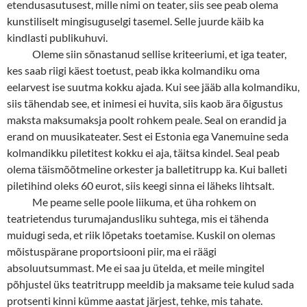
etendusasutusest, mille nimi on teater, siis see peab olema
kunstiliselt mingisuguselgi tasemel. Selle juurde käib ka
kindlasti publikuhuvi.
Oleme siin sõnastanud sellise kriteeriumi, et iga teater,
kes saab riigi käest toetust, peab ikka kolmandiku oma
eelarvest ise suutma kokku ajada. Kui see jääb alla kolmandiku,
siis tähendab see, et inimesi ei huvita, siis kaob ära õigustus
maksta maksumaksja poolt rohkem peale. Seal on erandid ja
erand on muusikateater. Sest ei Estonia ega Vanemuine seda
kolmandikku piletitest kokku ei aja, täitsa kindel. Seal peab
olema täismõõtmeline orkester ja balletitrupp ka. Kui balleti
piletihind oleks 60 eurot, siis keegi sinna ei läheks lihtsalt.
Me peame selle poole liikuma, et üha rohkem on
teatrietendus turumajandusliku suhtega, mis ei tähenda
muidugi seda, et riik lõpetaks toetamise. Kuskil on olemas
mõistuspärane proportsiooni piir, ma ei räägi
absoluutsummast. Me ei saa ju ütelda, et meile mingitel
põhjustel üks teatritrupp meeldib ja maksame teie kulud sada
protsenti kinni kümme aastat järjest, tehke, mis tahate.