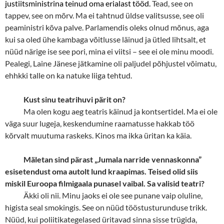
justiitsministrina teinud oma erialast tööd.
Tead, see on
tappev, see on mõrv. Ma ei tahtnud üldse valitsusse, see oli
peaministri kõva palve. Parlamendis oleks olnud mõnus, aga
kui sa oled ühe kambaga võitlusse läinud ja ütled lihtsalt, et
nüüd närige ise see pori, mina ei viitsi
–
see ei ole minu moodi.
Pealegi, Laine Jänese jätkamine oli paljudel põhjustel võimatu,
ehhkki talle on ka natuke liiga tehtud.
Kust sinu teatrihuvi pärit on?
Ma olen kogu aeg teatris käinud ja kontsertidel. Ma ei ole
väga suur lugeja, keskendumine raamatusse hakkab töö
kõrvalt muutuma raskeks. Kinos ma ikka üritan ka käia.
Mäletan sind pärast „Jumala narride vennaskonna”
esisetendust oma autolt lund kraapimas. Teised olid siis
miskil Euroopa filmigaala punasel vaibal. Sa valisid teatri?
Äkki oli nii. Minu jaoks ei ole see punane vaip oluline,
higista seal smokingis. See on nüüd tööstusturunduse trikk.
Nüüd, kui poliitikategelased üritavad sinna sisse trügida,