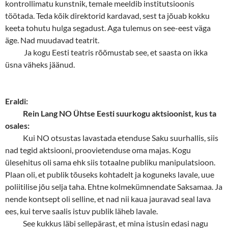
kontrollimatu kunstnik, temale meeldib institutsioonis
töötada. Teda kõik direktorid kardavad, sest ta jõuab kokku
keeta tohutu hulga segadust. Aga tulemus on see-eest väga
äge. Nad muudavad teatrit.
Ja kogu Eesti teatris rõõmustab see, et saasta on ikka
üsna väheks jäänud.
Eraldi:
Rein Lang NO Ühtse Eesti suurkogu aktsioonist, kus ta
osales:
Kui NO otsustas lavastada etenduse Saku suurhallis, siis
nad tegid aktsiooni, proovietenduse oma majas. Kogu
ülesehitus oli sama ehk siis totaalne publiku manipulatsioon.
Plaan oli, et publik tõuseks kohtadelt ja koguneks lavale, uue
poliitilise jõu selja taha. Ehtne kolmekümnendate Saksamaa. Ja
nende kontsept oli selline, et nad nii kaua jauravad seal lava
ees, kui terve saalis istuv publik läheb lavale.
See kukkus läbi sellepärast, et mina istusin edasi nagu