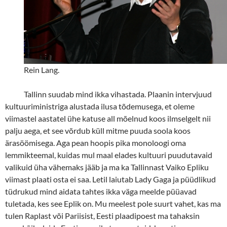
Rein Lang.
Tallinn suudab mind ikka vihastada. Plaanin intervjuud
kultuuriministriga alustada ilusa tõdemusega, et oleme
viimastel aastatel ühe katuse all mõelnud koos ilmselgelt nii
palju aega, et see võrdub küll mitme puuda soola koos
ärasöömisega. Aga pean hoopis pika monoloogi oma
lemmikteemal, kuidas mul maal elades kultuuri puudutavaid
valikuid üha vähemaks jääb ja ma ka Tallinnast Vaiko Epliku
viimast plaati osta ei saa. Letil laiutab Lady Gaga ja püüdlikud
tüdrukud mind aidata tahtes ikka väga meelde püüavad
tuletada, kes see Eplik on. Mu meelest pole suurt vahet, kas ma
tulen Raplast või Pariisist, Eesti plaadipoest ma tahaksin