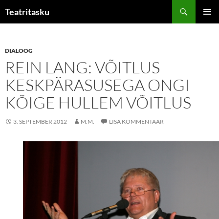
Liigu
Otsi
Teatritasku
sisu
PEAME
juurde
DIALOOG
REIN LANG: VÕITLUS
KESKPÄRASUSEGA ONGI
KÕIGE HULLEM VÕITLUS
3. SEPTEMBER 2012
M.M.
LISA KOMMENTAAR