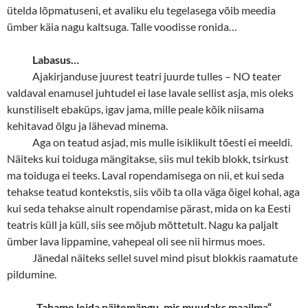
ütelda lõpmatuseni, et avaliku elu tegelasega võib meedia
ümber käia nagu kaltsuga. Talle voodisse ronida…
Labasus…
Ajakirjanduse juurest teatri juurde tulles
–
NO teater
valdaval enamusel juhtudel ei lase lavale sellist asja, mis oleks
kunstiliselt ebaküps, igav jama, mille peale kõik niisama
kehitavad õlgu ja lähevad minema.
Aga on teatud asjad, mis mulle isiklikult tõesti ei meeldi.
Näiteks kui toiduga mängitakse, siis mul tekib blokk, tsirkust
ma toiduga ei teeks. Laval ropendamisega on nii, et kui seda
tehakse teatud kontekstis, siis võib ta olla väga õigel kohal, aga
kui seda tehakse ainult ropendamise pärast, mida on ka Eesti
teatris küll ja küll, siis see mõjub mõttetult. Nagu ka paljalt
ümber lava lippamine, vahepeal oli see nii hirmus moes.
Jänedal näiteks sellel suvel mind pisut blokkis raamatute
pildumine.
„
Tahame leida näitemängu, mis muudaks maailma“