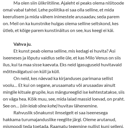
Ma olen siin ülikriitiline. Ajaleht ei peaks olema nišitoode
omal vabal tahtel. Lehe poliitika ei saa olla selline, et mida
keerulisem ja mida vähem inimestele arusaadav, seda parem
on. Meil on ka kunstnike hulgas olema selline seltskond, kes
ütleb, et kõige parem kunstinäitus on see, kus keegi ei käi.
Vahva ju.
Et kunst peab olema selline, mis kedagi ei huvita? Asi
iseeneses ja lõputu vaidlus selle üle, et kas Milo Venus on siis
ilus, kui ta maa sisse kaevata. Eks neid igasuguseid huvitavaid
mõttevälgatusi on küll ja küll.
On neid, kes näevad ka kirjanduses parimana sellist
voolu… Et kui on segane, arusaamatu või arusaadav ainult
mingile kitsale grupile, kus mängureeglid ise kehtestatakse, siis
on väga hea. Kõik muu, see, mida laiad massid loevad, on praht.
See on…
(siin leiab sõna kohe)
huvitav lähenemine.
Rahvuslik sõnakunst ilmselgelt ei saa iseenesega
hakkama turumajanduslike reeglite järgi. Oleme arutanud,
mismoodi teda toetada. Raamatu tegemine nullist kuni selleni,