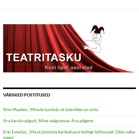
VÄRSKED POSTITUSED
Siim Maaten:. Minule tundub, et tulevikke on mitu
Ära karda valgust. Mine valgusesse. Ära põgene
Erki Evestus: „Ma ei joonista karikatuure kellegi tellimusel. Olen vaba
mees.”