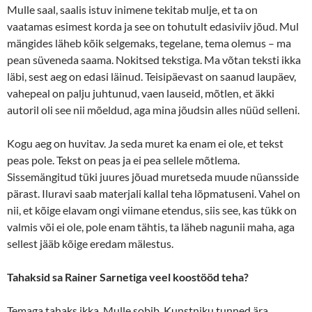
Mulle saal, saalis istuv inimene tekitab mulje, et ta on
vaatamas esimest korda ja see on tohutult edasiviiv jõud. Mul
mängides läheb kõik selgemaks, tegelane, tema olemus – ma
pean süveneda saama. Nokitsed tekstiga. Ma võtan teksti ikka
läbi, sest aeg on edasi läinud. Teisipäevast on saanud laupäev,
vahepeal on palju juhtunud, vaen lauseid, mõtlen, et äkki
autoril oli see nii mõeldud, aga mina jõudsin alles nüüd selleni.
Kogu aeg on huvitav. Ja seda muret ka enam ei ole, et tekst
peas pole. Tekst on peas ja ei pea sellele mõtlema.
Sissemängitud tüki juures jõuad muretseda muude nüansside
pärast. Iluravi saab materjali kallal teha lõpmatuseni. Vahel on
nii, et kõige elavam ongi viimane etendus, siis see, kas tükk on
valmis või ei ole, pole enam tähtis, ta läheb nagunii maha, aga
sellest jääb kõige eredam mälestus.
Tahaksid sa Rainer Sarnetiga veel koostööd teha?
Temaga tahaks ikka. Mulle sobib. Kunstniku tunned ära.