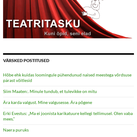
VÄRSKED POSTITUSED
Hõbe ehk kuidas loomingule pühendunud naised meestega võrdsuse
pärast võitlesid
Siim Maaten:. Minule tundub, et tulevikke on mitu
Ära karda valgust. Mine valgusesse. Ära põgene
Erki Evestus: „Ma ei joonista karikatuure kellegi tellimusel. Olen vaba
mees.”
Naera puruks