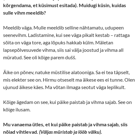
kõrgendama, et küsimust esitada)
.
M
uidugi küsin, kuidas
sulle vihm meeldib?
Meeldib väga. Mulle meeldib selline nähtamatu, udupeen
seenevihm. Ladistamine, kui see väga pikalt kestab – rattaga
sõita on väga tore, aga lõpuks hakkab külm. Mäletan
lapsepõlvesuvede vihma, siis sai välja joostud ja vihma all
müratud. See oli kõige parem dušš.
Äike on põnev, natuke müstilise alatooniga. Sa ei tea täpselt,
mis elekter see on. Hirmu otseselt ma äikese ees ei tunne. Olen
ujunud äikese käes. Ma võtan ilmaga seotut väga leplikult.
Kõige ägedam on see, kui päike paistab ja vihma sajab. See on
kõige ilusam.
Mu vanaema ütles, et kui päike paistab ja vihma sajab, siis
nõiad vihtlevad.
(
Väljas müristab ja lööb välku)
.