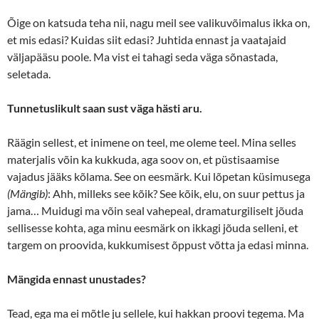
Õige on katsuda teha nii, nagu meil see valikuvõimalus ikka on,
et mis edasi? Kuidas siit edasi? Juhtida ennast ja vaatajaid
väljapääsu poole. Ma vist ei tahagi seda väga sõnastada,
seletada.
Tunnetuslikult saan sust väga hästi aru.
Räägin sellest, et inimene on teel, me oleme teel. Mina selles
materjalis võin ka kukkuda, aga soov on, et püstisaamise
vajadus jääks kõlama. See on eesmärk. Kui lõpetan küsimusega
(Mängib)
: Ahh, milleks see kõik? See kõik, elu, on suur pettus ja
jama… Muidugi ma võin seal vahepeal, dramaturgiliselt jõuda
sellisesse kohta, aga minu eesmärk on ikkagi jõuda selleni, et
targem on proovida, kukkumisest õppust võtta ja edasi minna.
Mängida ennast unustades?
Tead, ega ma ei mõtle ju sellele, kui hakkan proovi tegema. Ma