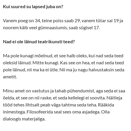
Kui suured su lapsed juba on?
Vanem poeg on 34, teine poiss saab 29, vanem tütar sai 19 ja
noorem käib veel gümnaasiumis, saab sügisel 17.
Nad ei ole läinud teatrikunsti teed?
Ma pole kunagi mõelnud, et see halb oleks, kui nad seda teed
oleksid läinud. Mitte kunagi. Kas see on hea, et nad seda teed
pole läinud, nii ma ka ei ütle. Nii ma ju nagu halvustaksin seda
ametit.
Minu amet on vastutus ja tahab pühendumist, aga seda ei saa
öelda, et see on nii raske, et seda kellelegi ei soovita. Näitleja
tööd tehes lihtsalt peab väga tahtma seda teha. Rääkida
inimestega. Filosofeerida seal sees oma asjadega. Olla
dialoogis materjaliga.