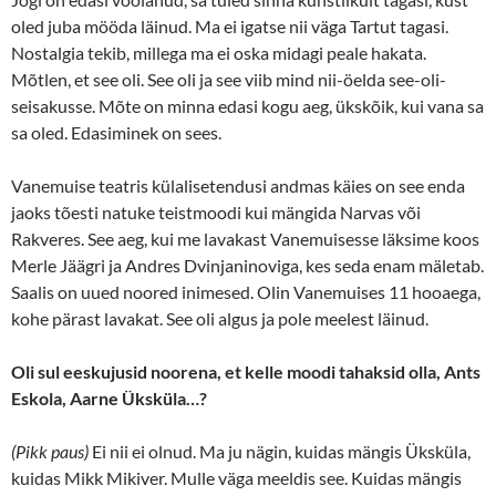
oled juba mööda läinud. Ma ei igatse nii väga Tartut tagasi.
Nostalgia tekib, millega ma ei oska midagi peale hakata.
Mõtlen, et see oli. See oli ja see viib mind nii-öelda see-oli-
seisakusse. Mõte on minna edasi kogu aeg, ükskõik, kui vana sa
sa oled. Edasiminek on sees.
Vanemuise teatris külalisetendusi andmas käies on see enda
jaoks tõesti natuke teistmoodi kui mängida Narvas või
Rakveres. See aeg, kui me lavakast Vanemuisesse läksime koos
Merle Jäägri ja Andres Dvinjaninoviga, kes seda enam mäletab.
Saalis on uued noored inimesed. Olin Vanemuises 11 hooaega,
kohe pärast lavakat. See oli algus ja pole meelest läinud.
Oli sul eeskujusid noorena, et kelle moodi tahaksid olla, Ants
Eskola, Aarne Üksküla…?
(Pikk paus)
Ei nii ei olnud. Ma ju nägin, kuidas mängis Üksküla,
kuidas Mikk Mikiver. Mulle väga meeldis see. Kuidas mängis