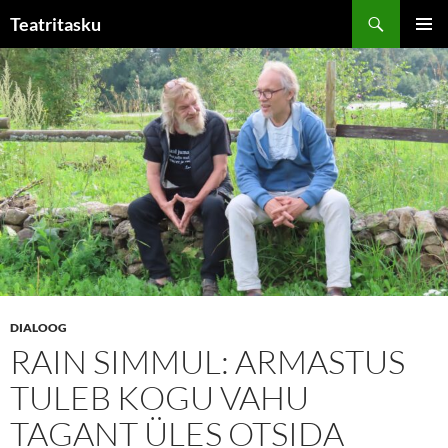
Liigu
Otsi
Teatritasku
sisu
PEAME
juurde
DIALOOG
RAIN SIMMUL: ARMASTUS
TULEB KOGU VAHU
TAGANT ÜLES OTSIDA