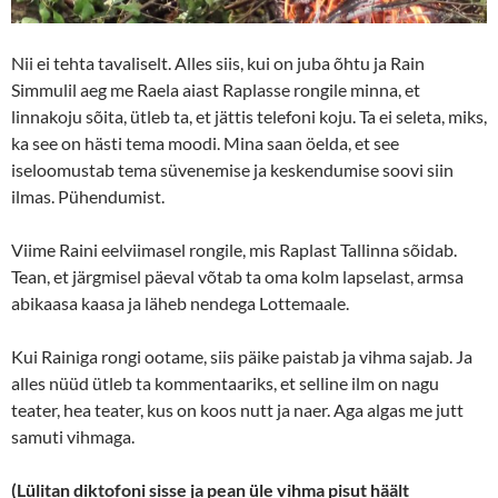
Nii ei tehta tavaliselt. Alles siis, kui on juba õhtu ja Rain
Simmulil aeg me Raela aiast Raplasse rongile minna, et
linnakoju sõita, ütleb ta, et jättis telefoni koju. Ta ei seleta, miks,
ka see on hästi tema moodi. Mina saan öelda, et see
iseloomustab tema süvenemise ja keskendumise soovi siin
ilmas. Pühendumist.
Viime Raini eelviimasel rongile, mis Raplast Tallinna sõidab.
Tean, et järgmisel päeval võtab ta oma kolm lapselast, armsa
abikaasa kaasa ja läheb nendega Lottemaale.
Kui Rainiga rongi ootame, siis päike paistab ja vihma sajab. Ja
alles nüüd ütleb ta kommentaariks, et selline ilm on nagu
teater, hea teater, kus on koos nutt ja naer. Aga algas me jutt
samuti vihmaga.
(Lülitan diktofoni sisse ja pean üle vihma pisut häält