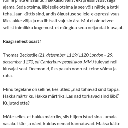
ajama. Seda otsima, läbi selle otsima ja see võis näitleja katki
teha. Jaan küttis sind, andis õigustuse sellele, ekspressiivsus
läks lakke välja ja ma lihtsalt vajusin ära. Mul ei olnud veel
sellist inimlikku kogemust, et mängida seda neljandat kiusajat.
Räägi sellest osast?
Thomas Becketile
(21. detsember 1119/1120 London – 29.
detsember 1170, oli Canterbury peapiiskop
.MM
)
tulevad neli
kiusajat seal. Deemonid, üks pakub noorust, teine võimu ja
raha.
Minu tegelane oli selline, kes ütles: „nad tahavad sind tappa.
Hakka märtriks. Hakka märtriks. Las nad torkavad sind läbi.”
Kujutad ette?
Mõte selles, et hakka märtriks, siis hiljem istud sina Jumala
vasakul käel ja näed, kuidas nemad kannatavad. Maksa kätte