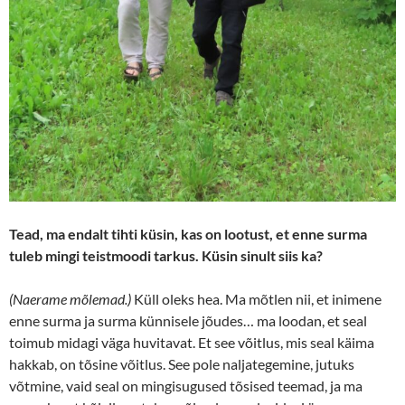
Tead, ma endalt tihti küsin, kas on lootust, et enne surma
tuleb mingi teistmoodi tarkus. Küsin sinult siis ka?
(Naerame mõlemad.)
Küll oleks hea. Ma mõtlen nii, et inimene
enne surma ja surma künnisele jõudes… ma loodan, et seal
toimub midagi väga huvitavat. Et see võitlus, mis seal käima
hakkab, on tõsine võitlus. See pole naljategemine, jutuks
võtmine, vaid seal on mingisugused tõsised teemad, ja ma