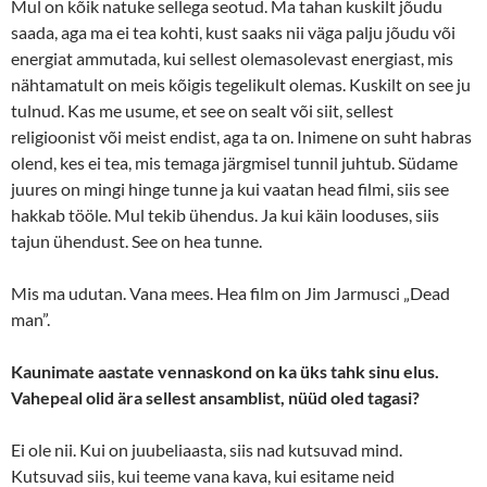
Mul on kõik natuke sellega seotud. Ma tahan kuskilt jõudu
saada, aga ma ei tea kohti, kust saaks nii väga palju jõudu või
energiat ammutada, kui sellest olemasolevast energiast, mis
nähtamatult on meis kõigis tegelikult olemas. Kuskilt on see ju
tulnud. Kas me usume, et see on sealt või siit, sellest
religioonist või meist endist, aga ta on. Inimene on suht habras
olend, kes ei tea, mis temaga järgmisel tunnil juhtub. Südame
juures on mingi hinge tunne ja kui vaatan head filmi, siis see
hakkab tööle. Mul tekib ühendus. Ja kui käin looduses, siis
tajun ühendust. See on hea tunne.
Mis ma udutan. Vana mees. Hea film on Jim Jarmusci „Dead
man”.
Kaunimate aastate vennaskond on ka üks tahk sinu elus.
Vahepeal olid ära sellest ansamblist, nüüd oled tagasi?
Ei ole nii. Kui on juubeliaasta, siis nad kutsuvad mind.
Kutsuvad siis, kui teeme vana kava, kui esitame neid