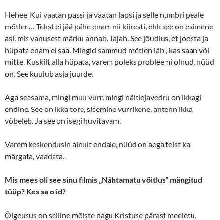
Hehee. Kui vaatan passi ja vaatan lapsi ja selle numbri peale
mõtlen… Tekst ei jää pähe enam nii kiiresti, ehk see on esimene
asi, mis vanusest märku annab. Jajah. See jõudlus, et joosta ja
hüpata enam ei saa. Mingid sammud mõtlen läbi, kas saan või
mitte. Kuskilt alla hüpata, varem poleks probleemi olnud, nüüd
on. See kuulub asja juurde.
Aga seesama, mingi muu vurr, mingi näitlejavedru on ikkagi
endine. See on ikka tore, sisemine vurrikene, antenn ikka
võbeleb. Ja see on isegi huvitavam.
Varem keskendusin ainult endale, nüüd on aega teist ka
märgata, vaadata.
Mis mees oli see sinu filmis „Nähtamatu võitlus” mängitud
tüüp? Kes sa olid?
Õigeusus on selline mõiste nagu Kristuse pärast meeletu,