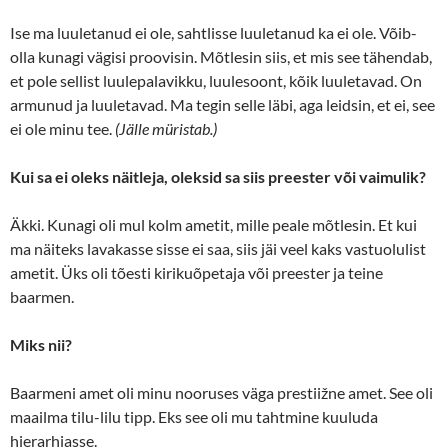
Ise ma luuletanud ei ole, sahtlisse luuletanud ka ei ole. Võib-
olla kunagi vägisi proovisin. Mõtlesin siis, et mis see tähendab,
et pole sellist luulepalavikku, luulesoont, kõik luuletavad. On
armunud ja luuletavad. Ma tegin selle läbi, aga leidsin, et ei, see
ei ole minu tee.
(Jälle müristab.)
Kui sa ei oleks näitleja, oleksid sa siis preester või vaimulik?
Äkki. Kunagi oli mul kolm ametit, mille peale mõtlesin. Et kui
ma näiteks lavakasse sisse ei saa, siis jäi veel kaks vastuolulist
ametit. Üks oli tõesti kirikuõpetaja või preester ja teine
baarmen.
Miks nii?
Baarmeni amet oli minu nooruses väga prestiižne amet. See oli
maailma tilu-lilu tipp. Eks see oli mu tahtmine kuuluda
hierarhiasse.