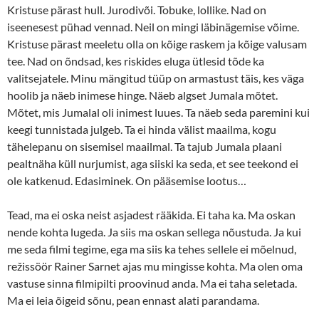
Kristuse pärast hull. Jurodivõi. Tobuke, lollike. Nad on
iseenesest pühad vennad. Neil on mingi läbinägemise võime.
Kristuse pärast meeletu olla on kõige raskem ja kõige valusam
tee. Nad on õndsad, kes riskides eluga ütlesid tõde ka
valitsejatele. Minu mängitud tüüp on armastust täis, kes väga
hoolib ja näeb inimese hinge. Näeb algset Jumala mõtet.
Mõtet, mis Jumalal oli inimest luues. Ta näeb seda paremini kui
keegi tunnistada julgeb. Ta ei hinda välist maailma, kogu
tähelepanu on sisemisel maailmal. Ta tajub Jumala plaani
pealtnäha küll nurjumist, aga siiski ka seda, et see teekond ei
ole katkenud. Edasiminek. On pääsemise lootus…
Tead, ma ei oska neist asjadest rääkida. Ei taha ka. Ma oskan
nende kohta lugeda. Ja siis ma oskan sellega nõustuda. Ja kui
me seda filmi tegime, ega ma siis ka tehes sellele ei mõelnud,
režissöör Rainer Sarnet ajas mu mingisse kohta. Ma olen oma
vastuse sinna filmipilti proovinud anda. Ma ei taha seletada.
Ma ei leia õigeid sõnu, pean ennast alati parandama.