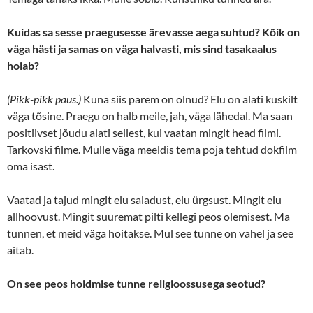
Kuidas sa sesse praegusesse ärevasse aega suhtud? Kõik on
väga hästi ja samas on väga halvasti, mis sind tasakaalus
hoiab?
(Pikk-pikk paus.)
Kuna siis parem on olnud? Elu on alati kuskilt
väga tõsine. Praegu on halb meile, jah, väga lähedal. Ma saan
positiivset jõudu alati sellest, kui vaatan mingit head filmi.
Tarkovski filme. Mulle väga meeldis tema poja tehtud dokfilm
oma isast.
Vaatad ja tajud mingit elu saladust, elu ürgsust. Mingit elu
allhoovust. Mingit suuremat pilti kellegi peos olemisest. Ma
tunnen, et meid väga hoitakse. Mul see tunne on vahel ja see
aitab.
On see peos hoidmise tunne religioossusega seotud?