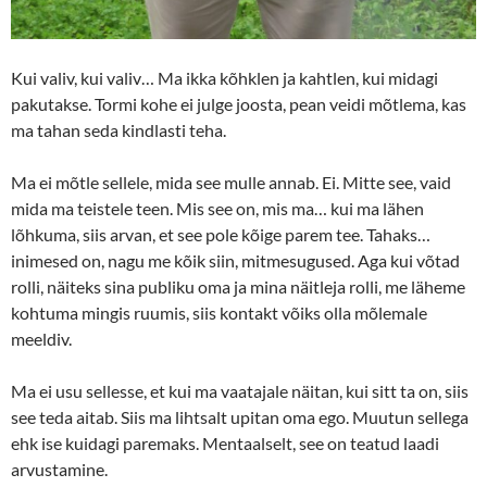
Kui valiv, kui valiv… Ma ikka kõhklen ja kahtlen, kui midagi
pakutakse. Tormi kohe ei julge joosta, pean veidi mõtlema, kas
ma tahan seda kindlasti teha.
Ma ei mõtle sellele, mida see mulle annab. Ei. Mitte see, vaid
mida ma teistele teen. Mis see on, mis ma… kui ma lähen
lõhkuma, siis arvan, et see pole kõige parem tee. Tahaks…
inimesed on, nagu me kõik siin, mitmesugused. Aga kui võtad
rolli, näiteks sina publiku oma ja mina näitleja rolli, me läheme
kohtuma mingis ruumis, siis kontakt võiks olla mõlemale
meeldiv.
Ma ei usu sellesse, et kui ma vaatajale näitan, kui sitt ta on, siis
see teda aitab. Siis ma lihtsalt upitan oma ego. Muutun sellega
ehk ise kuidagi paremaks. Mentaalselt, see on teatud laadi
arvustamine.