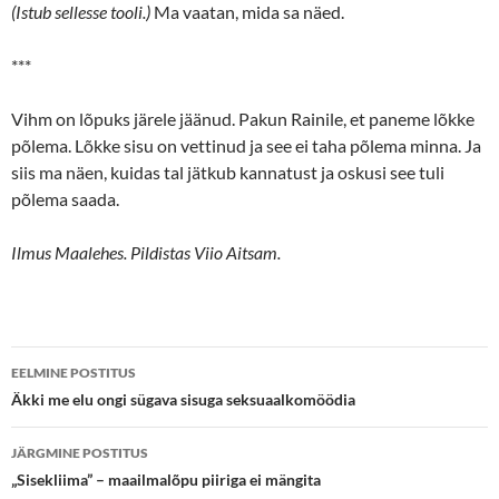
(Istub sellesse tooli.)
Ma vaatan, mida sa näed.
***
Vihm on lõpuks järele jäänud. Pakun Rainile, et paneme lõkke
põlema. Lõkke sisu on vettinud ja see ei taha põlema minna. Ja
siis ma näen, kuidas tal jätkub kannatust ja oskusi see tuli
põlema saada.
Ilmus Maalehes. Pildistas Viio Aitsam.
Postituste
EELMINE POSTITUS
töölaud
Äkki me elu ongi sügava sisuga seksuaalkomöödia
JÄRGMINE POSTITUS
„Sisekliima” – maailmalõpu piiriga ei mängita