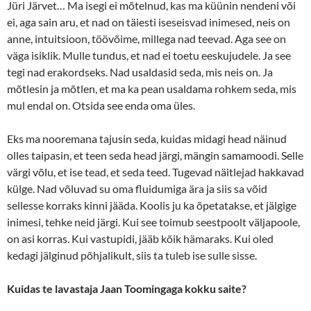
Jüri Järvet… Ma isegi ei mõtelnud, kas ma küünin nendeni või
ei, aga sain aru, et nad on täiesti iseseisvad inimesed, neis on
anne, intuitsioon, töövõime, millega nad teevad. Aga see on
väga isiklik. Mulle tundus, et nad ei toetu eeskujudele. Ja see
tegi nad erakordseks. Nad usaldasid seda, mis neis on. Ja
mõtlesin ja mõtlen, et ma ka pean usaldama rohkem seda, mis
mul endal on. Otsida see enda oma üles.
Eks ma nooremana tajusin seda, kuidas midagi head näinud
olles taipasin, et teen seda head järgi, mängin samamoodi. Selle
värgi võlu, et ise tead, et seda teed. Tugevad näitlejad hakkavad
külge. Nad võluvad su oma fluidumiga ära ja siis sa võid
sellesse korraks kinni jääda. Koolis ju ka õpetatakse, et jälgige
inimesi, tehke neid järgi. Kui see toimub seestpoolt väljapoole,
on asi korras. Kui vastupidi, jääb kõik hämaraks. Kui oled
kedagi jälginud põhjalikult, siis ta tuleb ise sulle sisse.
Kuidas te lavastaja Jaan Toomingaga kokku saite?