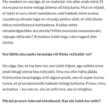
Mu meelest on see äge, et on materjal, mis alles avab mind. Et
ma ei pea ise kohe midagi ütlema või kirjutama. Mul on niipidi,
et tekst ei suru mind raamidesse, vaid hakkab mind avama.
Lausete ja sõnade taga on nii palju peidus alati, et võid jõuda
täitsa müstilistesse kohtadesse. Kuidas mitte
sõnaderägastikku ära eksida? Mitte muutuda masendavaks,
näpuga näitavaks? Armastus tuleb kogu vahu tagant üles
otsida.
Kui tähtis sinu jaoks lavastaja või filmis režissöör on?
No väga. See, et ma teen ise, see tuleb hiljem, aga selleks enne
peab ikkagi olema hea režissöör. Ilma ma võin hätta jääda.
Kohtumine lavastajaga, eriti alguse poole, see oli super tunne,
tunne, et prooviperioodis hakkab midagi juhtuma. Proov, minu
armastus – kui see on, siis on eriti tore, see on kingitus.
Pärast proove tulevad etendused. Kas siis tuleb ka rutiin?