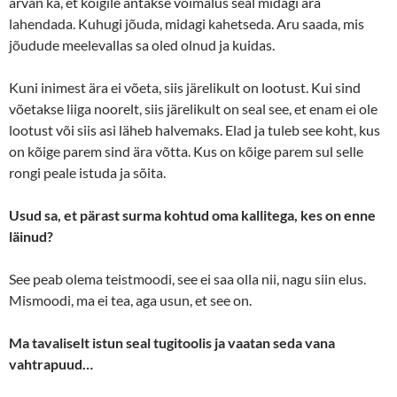
arvan ka, et kõigile antakse võimalus seal midagi ära
lahendada. Kuhugi jõuda, midagi kahetseda. Aru saada, mis
jõudude meelevallas sa oled olnud ja kuidas.
Kuni inimest ära ei võeta, siis järelikult on lootust. Kui sind
võetakse liiga noorelt, siis järelikult on seal see, et enam ei ole
lootust või siis asi läheb halvemaks. Elad ja tuleb see koht, kus
on kõige parem sind ära võtta. Kus on kõige parem sul selle
rongi peale istuda ja sõita.
Usud sa, et pärast surma kohtud oma kallitega, kes on enne
läinud?
See peab olema teistmoodi, see ei saa olla nii, nagu siin elus.
Mismoodi, ma ei tea, aga usun, et see on.
Ma tavaliselt istun seal tugitoolis ja vaatan seda vana
vahtrapuud…