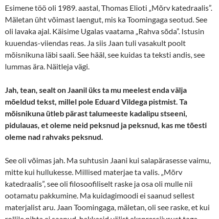
Esimene töö oli 1989. aastal, Thomas Elioti „Mõrv katedraalis”.
Mäletan üht võimast laengut, mis ka Toomingaga seotud. See
oli lavaka ajal. Käisime Ugalas vaatama „Rahva sõda”. Istusin
kuuendas-viiendas reas. Ja siis Jaan tuli vasakult poolt
mõisnikuna läbi saali. See hääl, see kuidas ta teksti andis, see
lummas ära. Näitleja vägi.
Jah, tean, sealt on Jaanil üks ta mu meelest enda välja
mõeldud tekst, millel pole Eduard Vildega pistmist. Ta
mõisnikuna ütleb pärast talumeeste kadalipu stseeni,
pidulauas, et oleme neid peksnud ja peksnud, kas me tõesti
oleme nad rahvaks peksnud.
See oli võimas jah. Ma suhtusin Jaani kui salapärasesse vaimu,
mitte kui hullukesse. Millised materjae ta valis. „Mõrv
katedraalis”, see oli filosoofiliselt raske ja osa oli mulle nii
ootamatu pakkumine. Ma kuidagimoodi ei saanud sellest
materjalist aru. Jaan Toomingaga, mäletan, oli see raske, et kui
rollile pihta ei saanud, hakkasid välist ekspressiivsust taga