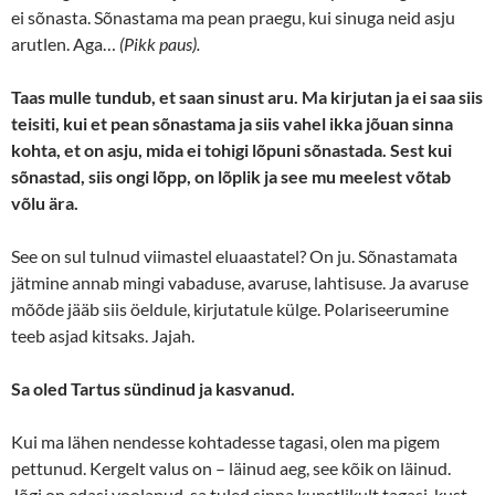
ei sõnasta. Sõnastama ma pean praegu, kui sinuga neid asju
arutlen. Aga…
(Pikk paus).
Taas mulle tundub, et saan sinust aru. Ma kirjutan ja ei saa siis
teisiti, kui et pean sõnastama ja siis vahel ikka jõuan sinna
kohta, et on asju, mida ei tohigi lõpuni sõnastada. Sest kui
sõnastad, siis ongi lõpp, on lõplik ja see mu meelest võtab
võlu ära.
See on sul tulnud viimastel eluaastatel? On ju. Sõnastamata
jätmine annab mingi vabaduse, avaruse, lahtisuse. Ja avaruse
mõõde jääb siis öeldule, kirjutatule külge. Polariseerumine
teeb asjad kitsaks. Jajah.
Sa oled Tartus sündinud ja kasvanud.
Kui ma lähen nendesse kohtadesse tagasi, olen ma pigem
pettunud. Kergelt valus on – läinud aeg, see kõik on läinud.
Jõgi on edasi voolanud, sa tuled sinna kunstlikult tagasi, kust