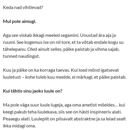
Keda nad vihtlevad?
Mul pole aimugi.
Aga see viskab ikkagi meeled segamini. Unustad ära aja ja
ruumi. See kogemus ise on nii tore, et ta võtab endale kogu su
tähelepanu. Oled ainult selles, päike paistab ja vihma sajab,
tunned naudingut.
Kuu ja päike on ka korraga taevas. Kui loed mõnd igatsevat
luuletust – kohe tuleb kuu meelde, ei märkagi, et päike paistab.
Kui tähtis sinu jaoks luule on?
Ma pole väga suur luule lugeja, aga oma ametist mõeldes… kui
keegi pakub teha luulekava, siis see on hästi inspireeriv alati.
Peaaegu alati. Luulepilt on piisavalt abstraktne ja sa leiad sealt
ikka midagi oma.