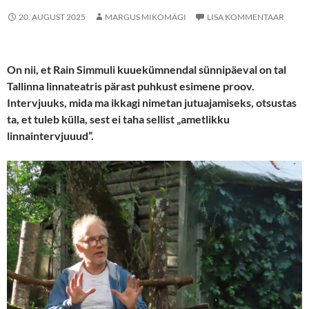
20. AUGUST 2025
MARGUS MIKOMÄGI
LISA KOMMENTAAR
On nii, et Rain Simmuli kuuekümnendal sünnipäeval on tal
Tallinna linnateatris pärast puhkust esimene proov.
Intervjuuks, mida ma ikkagi nimetan jutuajamiseks, otsustas
ta, et tuleb külla, sest ei taha sellist „ametlikku
linnaintervjuuud”.