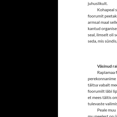
juhuslikult.
Kohapeal s
foorumit peetak
armsal maal sel
kantud organise
seal, ilmselt oli
seda, mis sündis
Väsinud r
Raplamaa f
perekonnanime ma
täitsa vabalt mee
foorumilt läbi l
et mees täitis o
tulevaste valimi
Peale muu 
mu meelest on ü