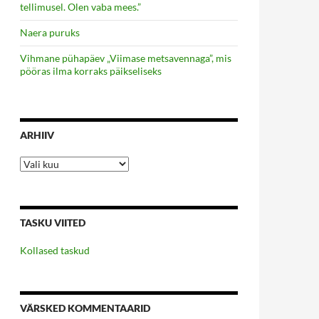
tellimusel. Olen vaba mees.”
Naera puruks
Vihmane pühapäev „Viimase metsavennaga”, mis
pööras ilma korraks päikseliseks
ARHIIV
Arhiiv
TASKU VIITED
Kollased taskud
VÄRSKED KOMMENTAARID