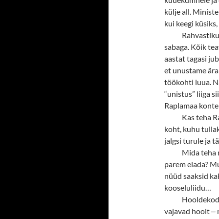
külje all. Minis
kui keegi küsiks,
Rahvastiku
sabaga. Kõik tea
aastat tagasi ju
et unustame ära 
töökohti luua. Na
“unistus” liiga s
Raplamaa konteks
Kas teha R
koht, kuhu tulla
jalgsi turule ja
Mida teha m
parem elada? Mull
nüüd saaksid kak
kooseluliidu…
Hooldekodu
vajavad hoolt
‒