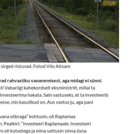
 sirged ristuvad. Fotod Viio Aitsam
vad rahvastiku vananemisest, aga midagi ei sünni.
ti Vabariigi kahekordselt eksministrilt, millal ta
nvesteerima hakata. Sain vastuseks, et ta investeerib
desse, mis kasulikud on. Aus vastus ju, aga pani
“vana sõbraga” kohtusin, oli Raplamaa
Pealkiri: “Investeeri Raplamaale. Investeeri
m oli kutsetega ja mina sattusin sinna üsna