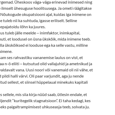
rgemad. Üheskoos väga-väga erinevad inimesed ning
 ilmselt ühesuguse hoolitsusega. Ja ometi räägitakse
ka Nõukogude okupatsiooni ajal, kuidas iga inimene on
e tuleb nii ka suhtuda, igasse eriliselt. Selline
epajatoidu lõhn ka juures.
us tuleb jälle meelde
‒
inimfaktor, inimkapital,
uti, et loodusel on üsna ükskõik, mida inimene teeb.
lla ükskõiksed ei looduse ega ka selle vastu, milline
nimene.
am ses rahvastiku vananemise laulus on vist, et
a n-ö eliiti
‒
kutsutud olid vallajuhid ja ametnikud ja
valdavalt vana. Uusi noori või vanemaid oli nii vähe, et
pildi halli värvi. Oli paar varjundit, aga ju nende
itud sellest, et siinsel hüppelaual minekuks kapitali
sellele, mis siia kirja nüüd saab, ütlesin endale, et
jendit “kuritegelik stagnatsioon”. Ei taha kedagi, kes
ks paigaltrampimisest uhkuseasja teeb, solvata ju.