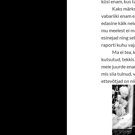
küsi enam, kus t
Kaks märks
vabariiki enam e
edasine käik ne
mu meelest ei mä
esinejad ning sel
raporti kuhu vaja,
Ma ei tea, 
kutsutud, tekkis
meie juurde enam
mis siia tulnud, 
ettevõtjad on nii