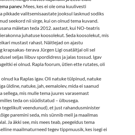
ema panev.
Mees, kes ei ole oma kuulivesti
 pikkade valitsemisaastate jooksul lasknud sodiks
ud seekord nii sirge, kui on olnud tema kuvand.
lusana mäletan teda 2012. aastast, kui NO-teatris
ierakonna juhatuse koosolekut. Seda koosolekut, mis
ikari mustast rahast. Näitlejad on ajastu
 krapsakas-terava Jürgen Ligi osatäitjal oli sel
usel seljas liibuv spordidress ja jalas tossud. Igav
eltki ei olnud. Rapla foorum, ütlen ette rutates, oli
ei olnud ka Raplas igav. Oli natuke tülpinud, natuke
iiga üldine, natuke, jah, eemalolev, mida ei saanud
da sellega, mis mulle tema juures varasemast
milles teda on süüdistatud – ülbusega.
n tegelikult veendunud), et just rahandusminister
 kõige paremini seda, mis sünnib meil ja maailmas
lal. Ja äkki see, mis mees teab, peegeldus tema
selline maailmaturneed tegev tippmuusik, kes isegi ei