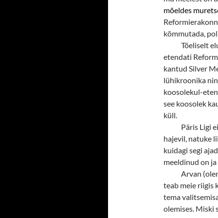
mõeldes murets
Reformierakonna
kõmmutada, poln
Tõeliselt e
etendati Reform
kantud Silver Me
lühikroonika ning
koosolekul-etend
see koosolek kaug
küll.
Päris Ligi 
hajevil, natuke l
kuidagi segi aja
meeldinud on ja 
Arvan (ole
teab meie riigis
tema valitsemisa
olemises. Miski 