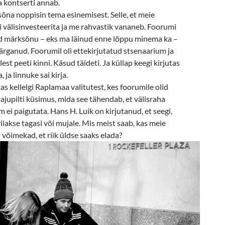
a kontserti annab.
õna noppisin tema esinemisest. Selle, et meie
i välisinvesteerita ja me rahvastik vananeb. Foorumi
id märksõnu – eks ma läinud enne lõppu minema ka –
rganud. Foorumil oli ettekirjutatud stsenaarium ja
lest peeti kinni. Käsud täideti. Ja küllap keegi kirjutas
 ja linnuke sai kirja.
kas kellelgi Raplamaa valitutest, kes foorumile olid
 ajupilti küsimus, mida see tähendab, et välisraha
 ei paigutata. Hans H. Luik on kirjutanud, et seegi,
viiakse tagasi või mujale. Mis meist saab, kas meie
 võimekad, et riik üldse saaks elada?