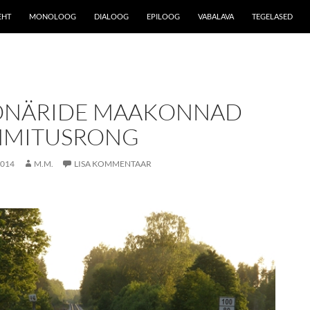
EHT
MONOLOOG
DIALOOG
EPILOOG
VABALAVA
TEGELASED
ONÄRIDE MAAKONNAD
MMITUSRONG
2014
M.M.
LISA KOMMENTAAR