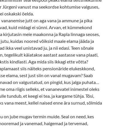
ter Jürgeni vanust ma seekordse kohtumise valguses,
 ei oskakski öelda.
 vananemise jutt on aga vana ja ammune ja pika
vad, kuid midagi ei sünni. Arvan, et kümmekond
ba kirjutasin meie maakonna ja Rapla linnaga seoses,
jutu, kuidas noored võiksid maale elama jääda ja
d ikka veel unistavad ju, ja nii edasi. Teen sõnale
iin, tegelikult käiatakse aastast aastasse vana plaati,
tis kindlasti. Aga mida siis ikkagi ette võtta?
aplamaast siis näiteks pensionäride elukeskkond,
kse elama, sest just siin on vanal mugavam? Saab
 tänavad on valgustatud, on pingid, kus jalga puhata…
e oma riigis selleks, et vananevatel inimestel oleks
e tundub, et keegi ei tea, ja kargame tühja. Tõsi,
s vana meest, kellel naised enne ära surnud, sõlmida
 on jube mugav termin muide. Seal on need, kes
nooremad ja vanemad, haigemad ja tervemad,