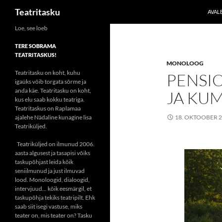
Otsi
Teatritasku
AVAL
Liigu
Loe, see loeb
sisu
TERE SOBRAMA
juurde
TEATRITASKUS!
MONOLOOG
Teatritasku on koht, kuhu
PENSI
igaüks võib torgata sõrme ja
anda käe. Teatritasku on koht,
JA KU
kus elu saab kokku teatriga.
Teatritaskus on Raplamaa
ajalehe Nädaline kunagine lisa
18. OKTOOBER 
Teatriküljed.
Teatriküljed on ilmunud 2006.
aasta algusest ja tasapisi võiks
taskupõhjast leida kõik
seniilmunud ja just ilmuvad
lood. Monoloogid, dialoogid,
intervjuud... kõik eesmärgil, et
taskupõhja tekiks teatripilt. Ehk
saab siit isegi vastuse, miks
teater on, mis teater on? Tasku