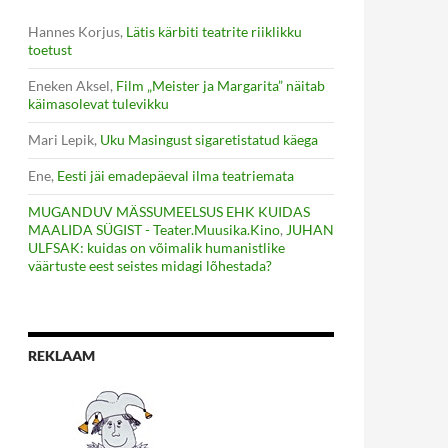
Hannes Korjus
,
Lätis kärbiti teatrite riiklikku
toetust
Eneken Aksel
,
Film „Meister ja Margarita” näitab
käimasolevat tulevikku
Mari Lepik
,
Uku Masingust sigaretistatud käega
Ene
,
Eesti jäi emadepäeval ilma teatriemata
MUGANDUV MÄSSUMEELSUS EHK KUIDAS
MAALIDA SÜGIST - Teater.Muusika.Kino
,
JUHAN
ULFSAK: kuidas on võimalik humanistlike
väärtuste eest seistes midagi lõhestada?
REKLAAM