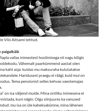
 ole Viio Aitsami tehtud.
 paigalkäik
apla vallas inimestest hoolimisega nii nagu kõigis
oldekodu. Vähemalt paarkümmend aastat olen
ina kaht asja: kuidas mu maksuraha kulutatakse
olekandele. Haridusest praegu ei räägi, kuid mul on
kodus. Tema pensionist selles kehvas vaestemajas
a.
” on isa väljend muide. Mina ontliku inimesena ei
nistada, kuni nägin. Olgu siinjuures ka vanused
dud: mu isa on üle kaheksakümne, mina lähenen
eksminister seal eespool peaks elama seitsmekümne