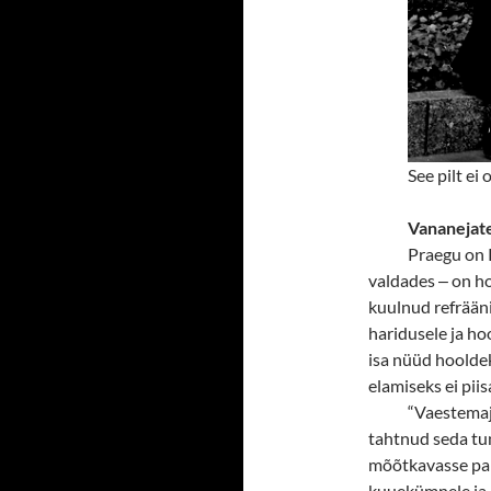
See pilt ei
Vananejate
Praegu on R
valdades
‒
on ho
kuulnud refrään
haridusele ja ho
isa nüüd hoolde
elamiseks ei piis
“
Vaestemaja
tahtnud seda tun
mõõtkavasse pan
kuuekümnele ja 