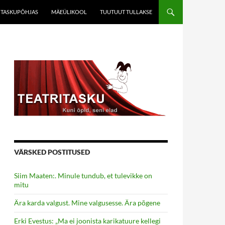
TASKUPÕHJAS
MÄEÜLIKOOL
TUUTUUT TULLAKSE
VÄRSKED POSTITUSED
Siim Maaten:. Minule tundub, et tulevikke on
mitu
Ära karda valgust. Mine valgusesse. Ära põgene
Erki Evestus: „Ma ei joonista karikatuure kellegi