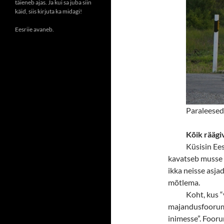
täieneb ajas. Ja kui sa juba siin
käid, siis kirjuta ka midagi!
Eesriie avaneb.
Paraleesed
Kõik räägi
Küsisin Ees
kavatseb musse i
ikka neisse asja
mõtlema.
Koht, kus 
majandusfoorum. 
inimesse”. Fooru