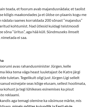
ain teada, et foorum avab majandusnädala; et taolist
se kõigis maakondades ja et üldse on plaanis kogu me
le nädala raames korraldada 200 sõnast “majandus”
eritud kohtumist. Nad ütlesid kuidagi teistmoodi
 see sõna “üritus”, aga hää küll. Sündmuseks ilmselt
, nimetada ei saa.
aha
oorumi avas rahandusminister Jürgen, kelle
 ikka tema väga heast luuletajast õe Katre järgi
lde tuletan. Tegelikult oligi just Jürgen Ligi sellelt
ipsanud esinejate seas kõige elusam, sellest hoolimata,
ma kohust ja tegi lühikeses esinemises ka pisut
ste reklaami.
kandis aga temagi olemine ka väsimuse märke, mis
ldisem,
mingis mõttes kujundlik ja Eesti elule