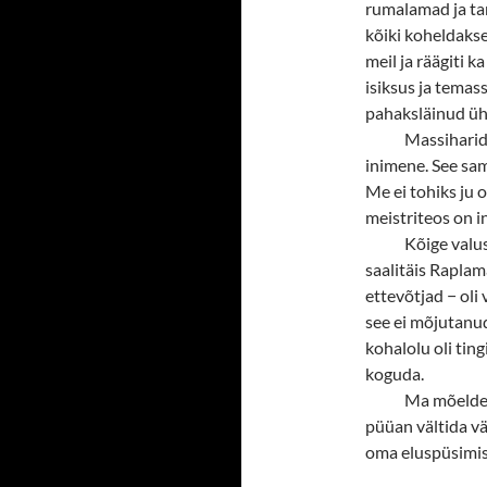
rumalamad ja ta
kõiki koheldakse
meil ja räägiti 
isiksus ja temass
pahaksläinud üh
Massiharid
inimene. See sam
Me ei tohiks ju o
meistriteos on i
Kõige valus
saalitäis Raplama
ettevõtjad − oli 
see ei mõjutanud 
kohalolu oli ting
koguda.
Ma mõeldes 
püüan vältida väl
oma eluspüsimise