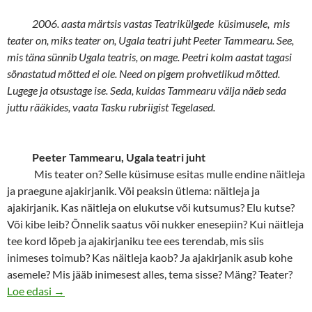
2006. aasta märtsis vastas Teatrikülgede küsimusele, mis
teater on, miks teater on, Ugala teatri juht Peeter Tammearu. See,
mis täna sünnib Ugala teatris, on mage. Peetri kolm aastat tagasi
sõnastatud mõtted ei ole. Need on pigem prohvetlikud mõtted.
Lugege ja otsustage ise. Seda, kuidas Tammearu välja näeb seda
juttu rääkides, vaata Tasku rubriigist Tegelased.
Peeter Tammearu, Ugala teatri juht
Mis teater on? Selle küsimuse esitas mulle endine näitleja
ja praegune ajakirjanik. Või peaksin ütlema: näitleja ja
ajakirjanik. Kas näitleja on elukutse või kutsumus? Elu kutse?
Või kibe leib? Õnnelik saatus või nukker enesepiin? Kui näitleja
tee kord lõpeb ja ajakirjaniku tee ees terendab, mis siis
inimeses toimub? Kas näitleja kaob? Ja ajakirjanik asub kohe
asemele? Mis jääb inimesest alles, tema sisse? Mäng? Teater?
Peeter Tammearu: Teater, elu kutse või kibe leib
Loe edasi
→