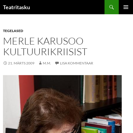
Liigu
Otsi
Teatritasku
sisu
PEAME
juurde
TEGELASED
MERLE KARUSOO
KULTUURIKRIISIST
21. MÄRTS 2009
M.M.
LISA KOMMENTAAR