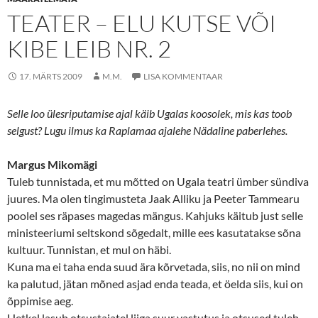
TEATER – ELU KUTSE VÕI
KIBE LEIB NR. 2
17. MÄRTS 2009
M.M.
LISA KOMMENTAAR
Selle loo ülesriputamise ajal käib Ugalas koosolek, mis kas toob
selgust? Lugu ilmus ka Raplamaa ajalehe Nädaline paberlehes.
Margus Mikomägi
Tuleb tunnistada, et mu mõtted on Ugala teatri ümber sündiva
juures. Ma olen tingimusteta Jaak Alliku ja Peeter Tammearu
poolel ses räpases magedas mängus. Kahjuks käitub just selle
ministeeriumi seltskond sõgedalt, mille ees kasutatakse sõna
kultuur. Tunnistan, et mul on häbi.
Kuna ma ei taha enda suud ära kõrvetada, siis, no nii on mind
ka palutud, jätan mõned asjad enda teada, et öelda siis, kui on
õppimise aeg.
Hetkel lasub otsustajatel liiga suur vastutus ja otsused tuleb