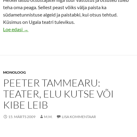
teha oma peaga. Sellest peast võiks välja paista ka
südametunnistuse algeid ja paistabki, kui otsus tehtud.
Küsimus on Ugala teatri tulevikus.
Teater – elu kutse või kibe leib nr. 2
Loe edasi
→
MONOLOOG
PEETER TAMMEARU:
TEATER, ELU KUTSE VÕI
KIBE LEIB
15. MÄRTS 2009
M.M.
LISA KOMMENTAAR