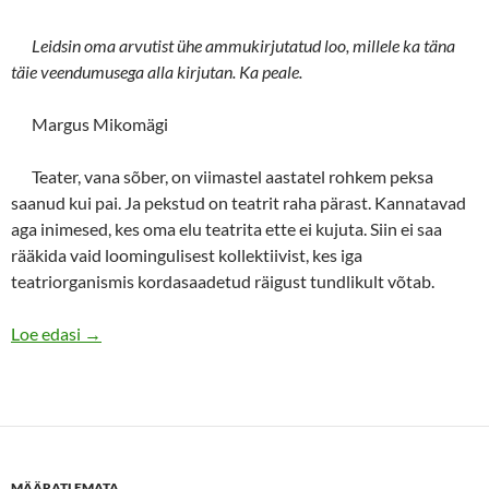
Leidsin oma arvutist ühe ammukirjutatud loo, millele ka täna
täie veendumusega alla kirjutan. Ka peale.
Margus Mikomägi
Teater, vana sõber, on viimastel aastatel rohkem peksa
saanud kui pai. Ja pekstud on teatrit raha pärast. Kannatavad
aga inimesed, kes oma elu teatrita ette ei kujuta. Siin ei saa
rääkida vaid loomingulisest kollektiivist, kes iga
teatriorganismis kordasaadetud räigust tundlikult võtab.
Optimeerimine, see ei kõla uhkelt
Loe edasi
→
MÄÄRATLEMATA