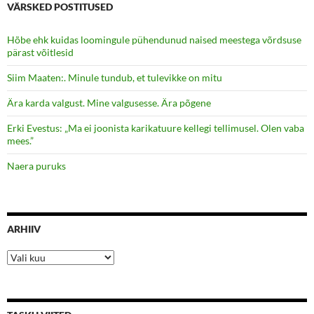
VÄRSKED POSTITUSED
Hõbe ehk kuidas loomingule pühendunud naised meestega võrdsuse
pärast võitlesid
Siim Maaten:. Minule tundub, et tulevikke on mitu
Ära karda valgust. Mine valgusesse. Ära põgene
Erki Evestus: „Ma ei joonista karikatuure kellegi tellimusel. Olen vaba
mees.”
Naera puruks
ARHIIV
Arhiiv