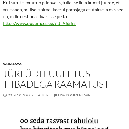
Kui surutis muutub piinavaks, tullakse ikka kunsti juurde, et
aru saada, millisel spiraalikeerul parasjagu asutakse ja mis see
on, mille eest pea liiva sisse peita.
http://www.postimees.ee/?id=96567
VABALAVA
JÜRI ÜDI LUULETUS
TIIBADEGA RAAMATUST
20. MÄRTS 2009
M.M.
LISA KOMMENTAAR