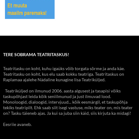
TERE SOBRAMA TEATRITASKUS!
Teatritasku on koht, kuhu igaüks võib torgata sõrme ja anda käe.
Teatritasku on koht, kus elu saab kokku teatriga. Teatritaskus on
Raplamaa ajalehe Nädaline kunagine lisa Teatriküljed.
Teatriküljed on ilmunud 2006. aasta algusest ja tasapisi võiks
taskupõhjast leida kõik seniilmunud ja just ilmuvad lood.
Monoloogid, dialoogid, intervjuud... kõik eesmärgil, et taskupõhja
tekiks teatripilt. Ehk saab siit isegi vastuse, miks teater on, mis teater
on? Tasku täieneb ajas. Ja kui sa juba siin käid, siis kirjuta ka midagi!
Eesriie avaneb.