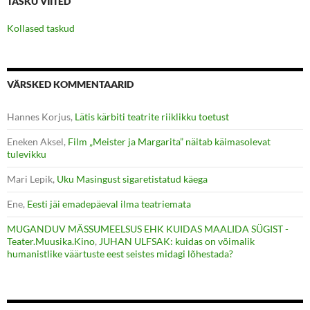
TASKU VIITED
Kollased taskud
VÄRSKED KOMMENTAARID
Hannes Korjus
,
Lätis kärbiti teatrite riiklikku toetust
Eneken Aksel
,
Film „Meister ja Margarita” näitab käimasolevat
tulevikku
Mari Lepik
,
Uku Masingust sigaretistatud käega
Ene
,
Eesti jäi emadepäeval ilma teatriemata
MUGANDUV MÄSSUMEELSUS EHK KUIDAS MAALIDA SÜGIST -
Teater.Muusika.Kino
,
JUHAN ULFSAK: kuidas on võimalik
humanistlike väärtuste eest seistes midagi lõhestada?