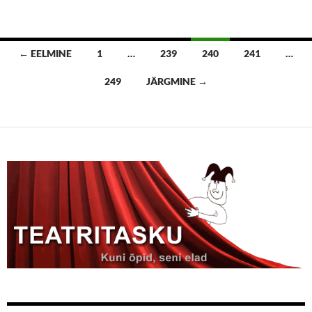
Postituste
← EELMINE
1
…
239
240
241
…
navigatsioon
249
JÄRGMINE →