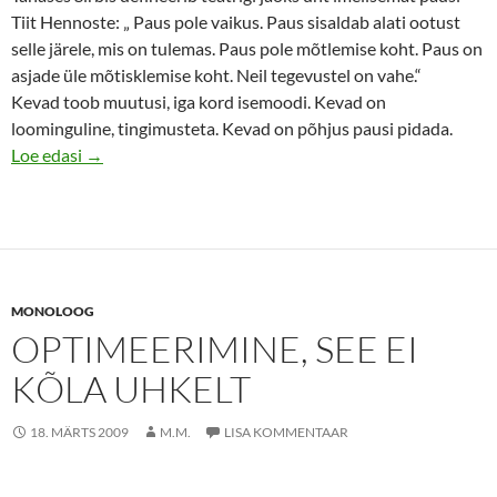
Tiit Hennoste: „ Paus pole vaikus. Paus sisaldab alati ootust
selle järele, mis on tulemas. Paus pole mõtlemise koht. Paus on
asjade üle mõtisklemise koht. Neil tegevustel on vahe.“
Kevad toob muutusi, iga kord isemoodi. Kevad on
loominguline, tingimusteta. Kevad on põhjus pausi pidada.
Paus – algas kevad
Loe edasi
→
MONOLOOG
OPTIMEERIMINE, SEE EI
KÕLA UHKELT
18. MÄRTS 2009
M.M.
LISA KOMMENTAAR