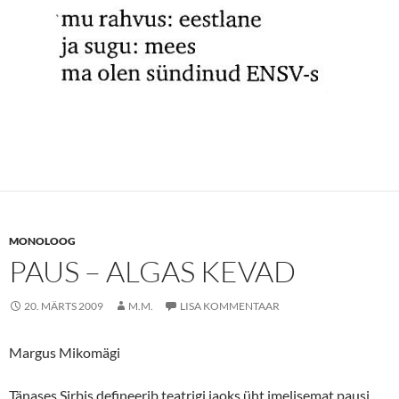
MONOLOOG
PAUS – ALGAS KEVAD
20. MÄRTS 2009
M.M.
LISA KOMMENTAAR
Margus Mikomägi
Tänases Sirbis defineerib teatrigi jaoks üht imelisemat pausi