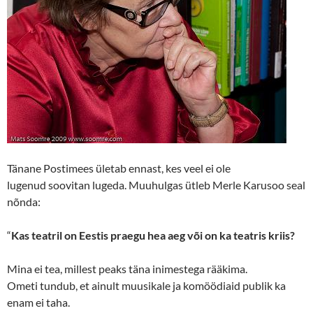
Tänane Postimees ületab ennast, kes veel ei ole
lugenud soovitan lugeda. Muuhulgas ütleb Merle Karusoo seal
nõnda:
“
Kas teatril on Eestis praegu hea aeg või on ka teatris kriis?
Mina ei tea, millest peaks täna inimestega rääkima.
Ometi tundub, et ainult muusikale ja komöödiaid publik ka
enam ei taha.