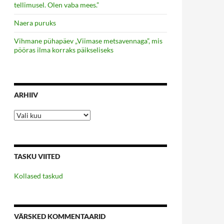
tellimusel. Olen vaba mees.”
Naera puruks
Vihmane pühapäev „Viimase metsavennaga”, mis
pööras ilma korraks päikseliseks
ARHIIV
Arhiiv
TASKU VIITED
Kollased taskud
VÄRSKED KOMMENTAARID