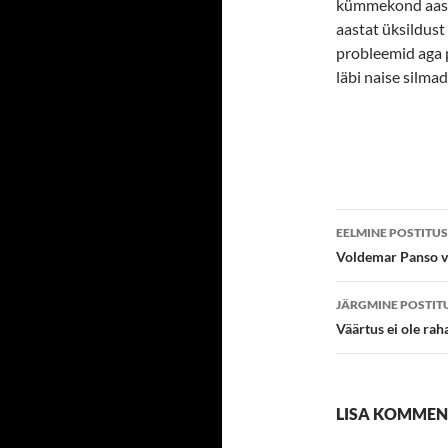
kümmekond aast
aastat üksildust
probleemid aga 
läbi naise silmad
Postitust
EELMINE POSTITUS
töölaud
Voldemar Panso v
JÄRGMINE POSTIT
Väärtus ei ole rah
LISA KOMME