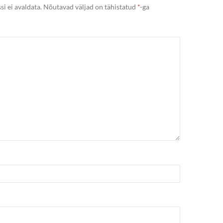
si ei avaldata.
Nõutavad väljad on tähistatud
*
-ga