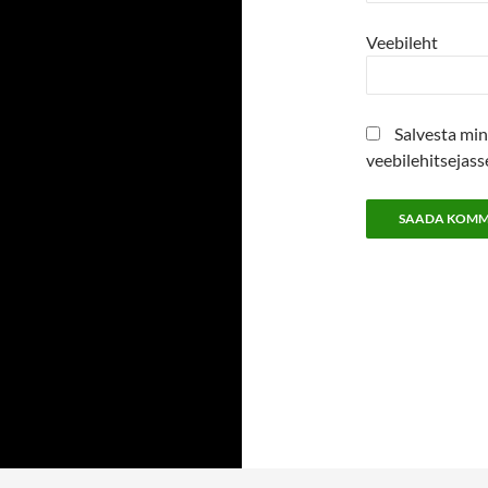
Veebileht
Salvesta min
veebilehitsejas