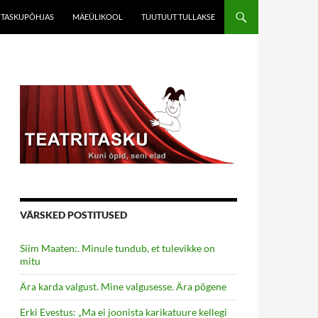
TASKUPÕHJAS
MÄEÜLIKOOL
TUUTUUT TULLAKSE
VÄRSKED POSTITUSED
Siim Maaten:. Minule tundub, et tulevikke on
mitu
Ära karda valgust. Mine valgusesse. Ära põgene
Erki Evestus: „Ma ei joonista karikatuure kellegi