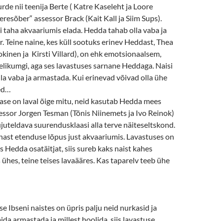
urde nii teenija Berte ( Katre Kaseleht ja Loore
resõber“ assessor Brack (Kait Kall ja Siim Sups).
 taha akvaariumis elada. Hedda tahab olla vaba ja
r. Teine naine, kes küll sootuks erinev Heddast, Thea
kinen ja Kirsti Villard), on ehk emotsionaalsem,
likumgi, aga ses lavastuses sarnane Heddaga. Naisi
a vaba ja armastada. Kui erinevad võivad olla ühe
ed…
ase on laval õige mitu, neid kasutab Hedda mees
essor Jorgen Tesman (Tõnis Niinemets ja Ivo Reinok)
ujuteldava suurendusklaasi alla terve näiteseltskond.
ast etenduse lõpus just akvaariumis. Lavastuses on
 Hedda osatäitjat, siis sureb kaks naist kahes
 ühes, teine teises lavaääres. Kas taparelv teeb ühe
se Ibseni naistes on üpris palju neid nurkasid ja
da armastada ja millest hoolida, siis lavastuse