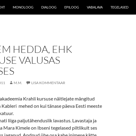
EHT
MONOLOOG
DIALOOG
EPILOOG
VABALAVA
TEGELASED
M HEDDA, EHK
USE VALUSAS
SES
011
M.M.
LISA KOMMENTAAR
iakadeemia Krahli kursuse näitlejate mängitud
 Kableri mehed on kui tänase päeva Eesti meeste
katuur.
ati liiga paljutähenduslik lavastus. Lavastaja ja
ja Mara Kimele on Ibseni tegelased piltlikult ses
ks jaganud. Andnud ühe osa kahe inimese kätte