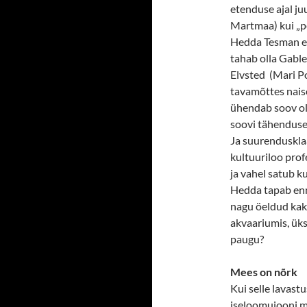
etenduse ajal ju
Martmaa) kui „pe
Hedda Tesman ei
tahab olla Gable
Elvsted (Mari Po
tavamõttes naise
ühendab soov oll
soovi tähendus
Ja suurenduskla
kultuuriloo prof
ja vahel satub k
Hedda tapab enn
nagu öeldud kaks
akvaariumis, üks
paugu?
Mees on nõrk
Kui selle lavastu
iseloomujooni mi