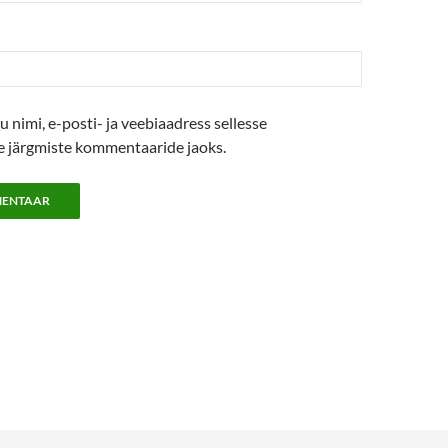
u nimi, e-posti- ja veebiaadress sellesse
se järgmiste kommentaaride jaoks.