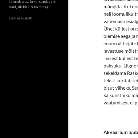
täieneb ajas. Ja kui sa juba siin
mängida. Kui noo
käid, siis kirjuta ka midagi!
neil loomulikult 
Eesriie avaneb.
vähemasti esialg
Ühet küljest on 
olemise aega ja 
enam näitlejate 
lavastuse mõistm
Teisest küljest t
paksuks. Liigne
sekeldama Raske 
teksti kordab t
pisut väheks. Se
ka kunstniku mä
vaatamisest ei p
Akvaarium luubi