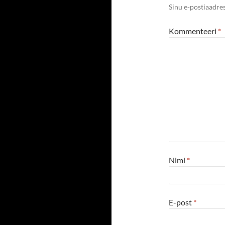
Sinu e-postiaadres
Kommenteeri
*
Nimi
*
E-post
*