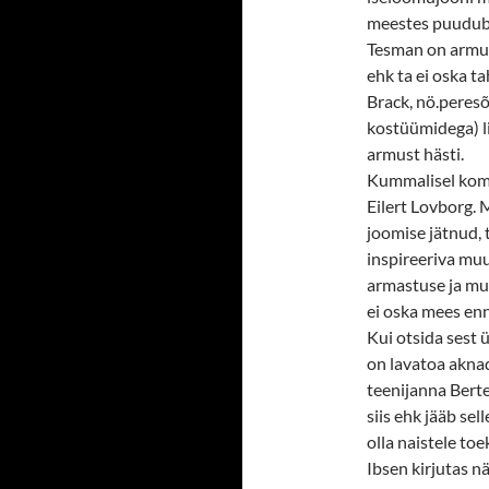
meestes puudub
Tesman on armun
ehk ta ei oska t
Brack, nö.peresõ
kostüümidega) li
armust hästi.
Kummalisel komb
Eilert Lovborg. M
joomise jätnud, 
inspireeriva muu
armastuse ja muu
ei oska mees enn
Kui otsida sest 
on lavatoa akna
teenijanna Berte
siis ehk jääb se
olla naistele toe
Ibsen kirjutas n