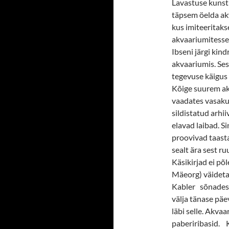
Lavastuse kunst
täpsem öelda ak
kus imiteeritaks
akvaariumitesse
Ibseni järgi kind
akvaariumis. Se
tegevuse käigus
Kõige suurem ak
vaadates vasakus
sildistatud arhi
elavad laibad. S
proovivad taasta
sealt ära sest r
Käsikirjad ei põ
Mäeorg) väideta
Kabler sõnades k
välja tänase päe
läbi selle. Akvaa
paberiribasid. K