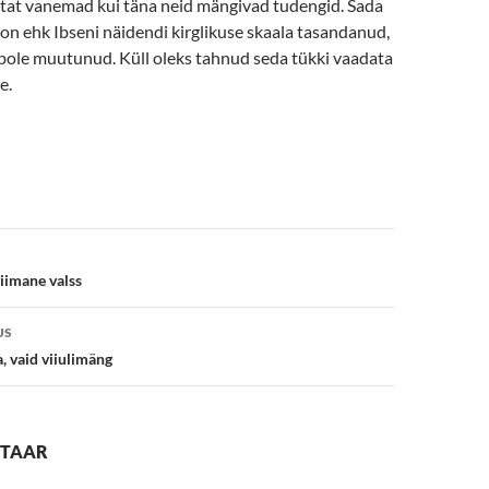
at vanemad kui täna neid mängivad tudengid. Sada
 on ehk Ibseni näidendi kirglikuse skaala tasandanud,
pole muutunud. Küll oleks tahnud seda tükki vaadata
e.
e
iimane valss
US
a, vaid viiulimäng
NTAAR