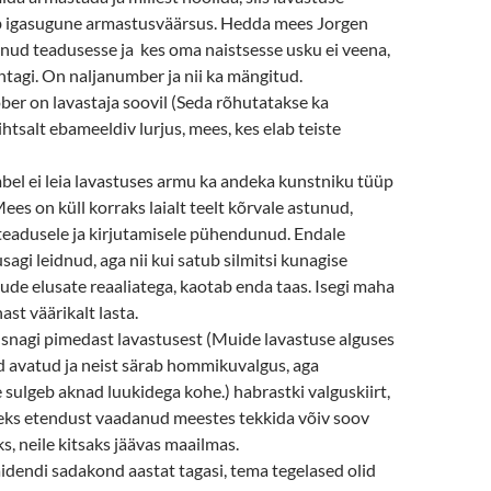
 igasugune armastusväärsus. Hedda mees Jorgen
ud teadusesse ja kes oma naistsesse usku ei veena,
ahtagi. On naljanumber ja nii ka mängitud.
ber on lavastaja soovil (Seda rõhutatakse ka
htsalt ebameeldiv lurjus, mees, kes elab teiste
el ei leia lavastuses armu ka andeka kunstniku tüüp
ees on küll korraks laialt teelt kõrvale astunud,
teadusele ja kirjutamisele pühendunud. Endale
sagi leidnud, aga nii kui satub silmitsi kunagise
de elusate reaaliatega, kaotab enda taas. Isegi maha
ast väärikalt lasta.
üsnagi pimedast lavastusest (Muide lavastuse alguses
d avatud ja neist särab hommikuvalgus, aga
 sulgeb aknad luukidega kohe.) habrastki valguskiirt,
lleks etendust vaadanud meestes tekkida võiv soov
ks, neile kitsaks jäävas maailmas.
äidendi sadakond aastat tagasi, tema tegelased olid