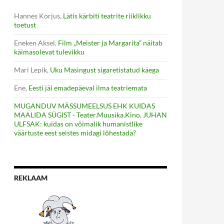
Hannes Korjus
,
Lätis kärbiti teatrite riiklikku
toetust
Eneken Aksel
,
Film „Meister ja Margarita” näitab
käimasolevat tulevikku
Mari Lepik
,
Uku Masingust sigaretistatud käega
Ene
,
Eesti jäi emadepäeval ilma teatriemata
MUGANDUV MÄSSUMEELSUS EHK KUIDAS
MAALIDA SÜGIST - Teater.Muusika.Kino
,
JUHAN
ULFSAK: kuidas on võimalik humanistlike
väärtuste eest seistes midagi lõhestada?
REKLAAM