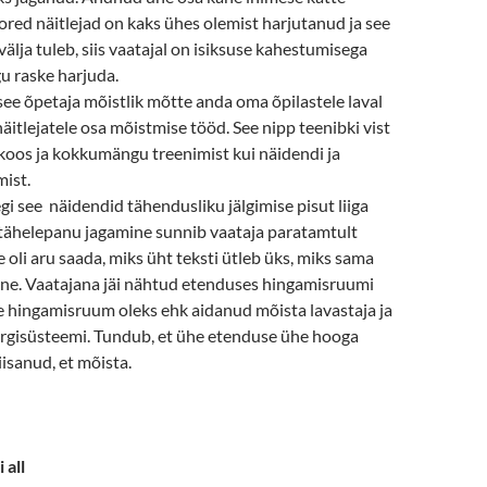
red näitlejad on kaks ühes olemist harjutanud ja see
välja tuleb, siis vaatajal on isiksuse kahestumisega
u raske harjuda.
see õpetaja mõistlik mõtte anda oma õpilastele laval
näitlejatele osa mõistmise tööd. See nipp teenibki vist
koos ja kokkumängu treenimist kui näidendi ja
ist.
egi see näidendid tähendusliku jälgimise pisut liiga
 tähelepanu jagamine sunnib vaataja paratamtult
oli aru saada, miks üht teksti ütleb üks, miks sama
eine. Vaatajana jäi nähtud etenduses hingamisruumi
e hingamisruum oleks ehk aidanud mõista lavastaja ja
rgisüsteemi. Tundub, et ühe etenduse ühe hooga
iisanud, et mõista.
 all