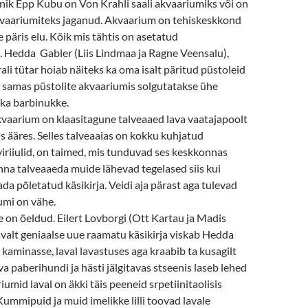
nik Epp Kubu on Von Krahli saali akvaariumiks või on
vaariumiteks jaganud. Akvaarium on tehiskeskkond
e päris elu. Kõik mis tähtis on asetatud
. Hedda Gabler (Liis Lindmaa ja Ragne Veensalu),
rali tütar hoiab näiteks ka oma isalt päritud püstoleid
s samas püstolite akvaariumis solgutatakse ühe
 ka barbinukke.
vaarium on klaasitagune talveaaed lava vaatajapoolt
 ääres. Selles talveaaias on kokku kuhjatud
iviriiulid, on taimed, mis tunduvad ses keskkonnas
inna talveaaeda muide lähevad tegelased siis kui
da põletatud käsikirja. Veidi aja pärast aga tulevad
uumi on vähe.
le on öeldud. Eilert Lovborgi (Ott Kartau ja Madis
valt geniaalse uue raamatu käsikirja viskab Hedda
aminasse, laval lavastuses aga kraabib ta kusagilt
va paberihundi ja hästi jälgitavas stseenis laseb lehed
riumid laval on äkki täis peeneid srpetiinitaolisis
ummipuid ja muid imelikke lilli toovad lavale