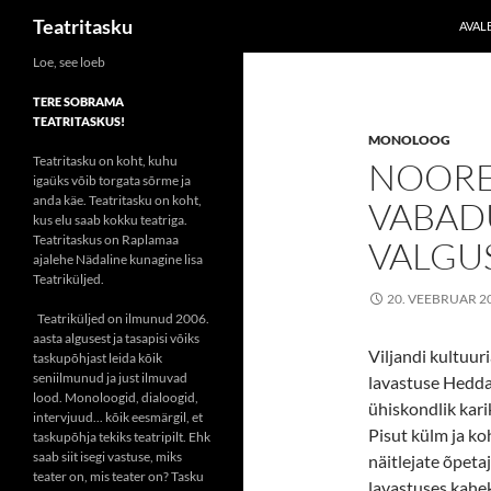
Otsi
Teatritasku
AVAL
Liigu
Loe, see loeb
sisu
TERE SOBRAMA
juurde
TEATRITASKUS!
MONOLOOG
Teatritasku on koht, kuhu
NOORE
igaüks võib torgata sõrme ja
anda käe. Teatritasku on koht,
VABAD
kus elu saab kokku teatriga.
Teatritaskus on Raplamaa
VALGU
ajalehe Nädaline kunagine lisa
Teatriküljed.
20. VEEBRUAR 2
Teatriküljed on ilmunud 2006.
aasta algusest ja tasapisi võiks
Viljandi kultuur
taskupõhjast leida kõik
seniilmunud ja just ilmuvad
lavastuse Hedda
lood. Monoloogid, dialoogid,
ühiskondlik kari
intervjuud... kõik eesmärgil, et
Pisut külm ja koh
taskupõhja tekiks teatripilt. Ehk
saab siit isegi vastuse, miks
näitlejate õpeta
teater on, mis teater on? Tasku
lavastuses kahe