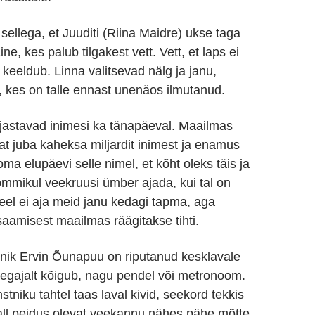
 sellega, et Juuditi (Riina Maidre) ukse taga
ne, kes palub tilgakest vett. Vett, et laps ei
 keeldub. Linna valitsevad nälg ja janu,
, kes on talle ennast unenäos ilmutanud.
orjastavad inimesi ka tänapäeval. Maailmas
at juba kaheksa miljardit inimest ja enamus
ma elupäevi selle nimel, et kõht oleks täis ja
mmikul veekruusi ümber ajada, kui tal on
Veel ei aja meid janu kedagi tapma, aga
saamisest maailmas räägitakse tihti.
tnik Ervin Õunapuu on riputanud kesklavale
gajalt kõigub, nagu pendel või metronoom.
stniku tahtel taas laval kivid, seekord tekkis
all peidus olevat veekannu nähes pähe mõtte