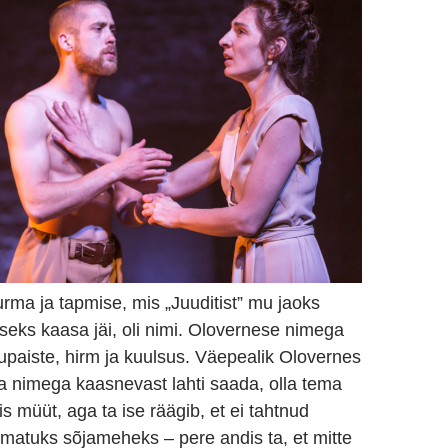
rma ja tapmise, mis „Juuditist” mu jaoks
seks kaasa jäi, oli nimi. Olovernese nimega
upaiste, hirm ja kuulsus. Väepealik Olovernes
a nimega kaasnevast lahti saada, olla tema
is müüt, aga ta ise räägib, et ei tahtnud
matuks sõjameheks – pere andis ta, et mitte