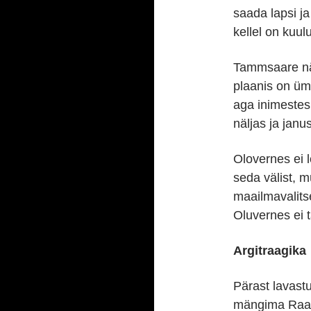
saada lapsi ja
kellel on kuul
Tammsaare näi
plaanis on ümb
aga inimestes
näljas ja janus
Olovernes ei 
seda välist, 
maailmavalitse
Oluvernes ei
Argitraagika
Pärast lavast
mängima Raadi