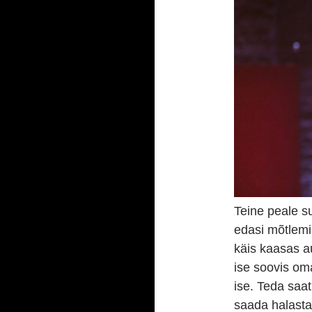
Teine peale su
edasi mõtlemi
käis kaasas a
ise soovis om
ise. Teda saat
saada halasta