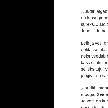
„
Juudit” algab
on lapsega nai
sureks. Juudit
Juuditit Jumal
Leib ja vesi 
öeldakse elav
neist veedab o
kass saaks ho
selleks tuju. 
joogivee otsa
„
Juuditi” kuns
mõõga. See ae
Ja veel on kun
nende kivide 