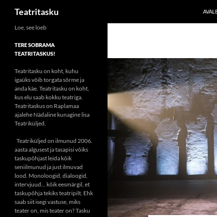
Otsi
Teatritasku
AVAL
Liigu
Loe, see loeb
sisu
TERE SOBRAMA
juurde
TEATRITASKUS!
Teatritasku on koht, kuhu
igaüks võib torgata sõrme ja
anda käe. Teatritasku on koht,
kus elu saab kokku teatriga.
Teatritaskus on Raplamaa
ajalehe Nädaline kunagine lisa
Teatriküljed.
Teatriküljed on ilmunud 2006.
aasta algusest ja tasapisi võiks
taskupõhjast leida kõik
seniilmunud ja just ilmuvad
lood. Monoloogid, dialoogid,
intervjuud... kõik eesmärgil, et
taskupõhja tekiks teatripilt. Ehk
saab siit isegi vastuse, miks
teater on, mis teater on? Tasku