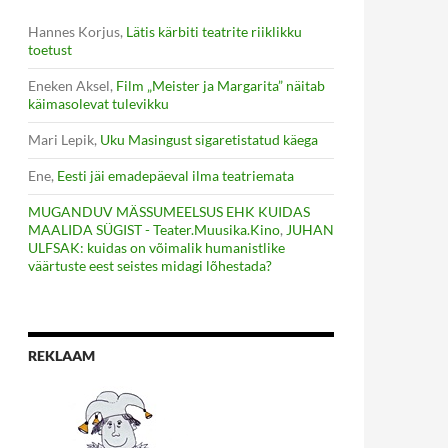
Hannes Korjus
,
Lätis kärbiti teatrite riiklikku
toetust
Eneken Aksel
,
Film „Meister ja Margarita” näitab
käimasolevat tulevikku
Mari Lepik
,
Uku Masingust sigaretistatud käega
Ene
,
Eesti jäi emadepäeval ilma teatriemata
MUGANDUV MÄSSUMEELSUS EHK KUIDAS
MAALIDA SÜGIST - Teater.Muusika.Kino
,
JUHAN
ULFSAK: kuidas on võimalik humanistlike
väärtuste eest seistes midagi lõhestada?
REKLAAM