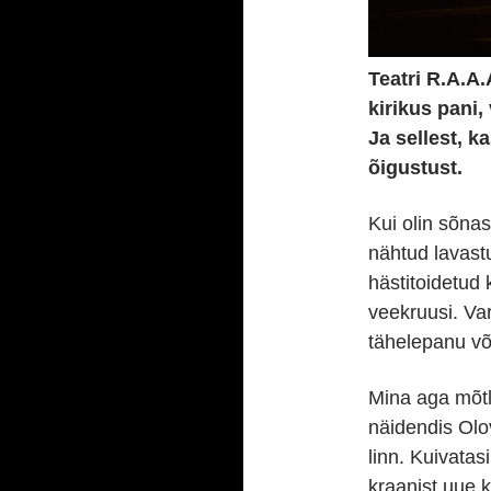
Teatri R.A.A.
kirikus pani
Ja sellest, 
õigustust.
Kui olin sõna
nähtud lavast
hästitoidetud
veekruusi. Var
tähelepanu võ
Mina aga mõtle
näidendis Olo
linn. Kuivatas
kraanist uue k