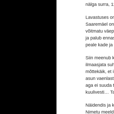
nälga surra, 1
Lavastuses on 
Saaremäel on
võitmatu väepe
ja palub enna
peale kade ja
Siin meenub kr
ilmaasjata su
mõttekäik, et
asun vaenlast
aga ei suuda 
kuulivesti… T
Näidendis ja k
Nimetu meeldi