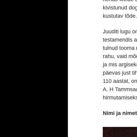
kivistunud dog
kustutav tõde.
Juuditi lugu o
testamendis a
tulnud tooma 
rahu, vaid mõ
ja mis argise
päevas just t
110 aastat, on
A. H Tammsaar
hirmutamiseks
Nimi ja nime