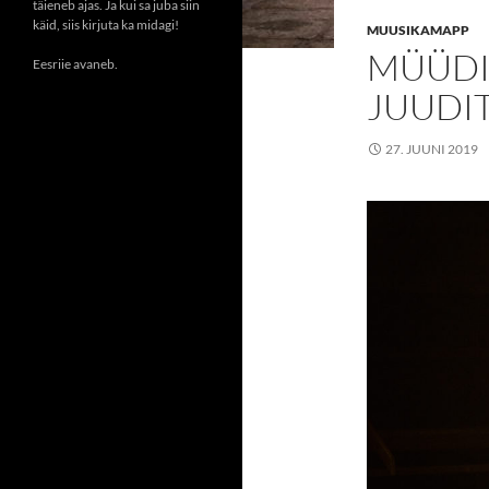
täieneb ajas. Ja kui sa juba siin
käid, siis kirjuta ka midagi!
MUUSIKAMAPP
MÜÜDI
Eesriie avaneb.
JUUDIT
27. JUUNI 2019