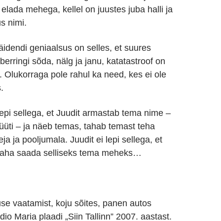
 elada mehega, kellel on juustes juba halli ja
us nimi.
dendi geniaalsus on selles, et suures
erringi sõda, nälg ja janu, katatastroof on
. Olukorraga pole rahul ka need, kes ei ole
.
lepi sellega, et Juudit armastab tema nime –
müüti – ja näeb temas, tahab temast teha
ja ja pooljumala. Juudit ei lepi sellega, et
 taha saada selliseks tema meheks…
use vaatamist, koju sõites, panen autos
o Maria plaadi „Siin Tallinn” 2007. aastast.