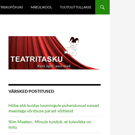
TASKUPÕHJAS
MÄEÜLIKOOL
TUUTUUT TULLAKSE
VÄRSKED POSTITUSED
Hõbe ehk kuidas loomingule pühendunud naised
meestega võrdsuse pärast võitlesid
Siim Maaten:. Minule tundub, et tulevikke on
mitu