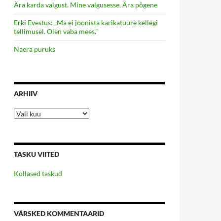
Ära karda valgust. Mine valgusesse. Ära põgene
Erki Evestus: „Ma ei joonista karikatuure kellegi
tellimusel. Olen vaba mees.”
Naera puruks
ARHIIV
Arhiiv
TASKU VIITED
Kollased taskud
VÄRSKED KOMMENTAARID