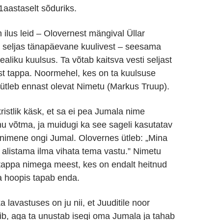
1aastaselt sõduriks.
ilus leid – Olovernest mängival Üllar
 seljas tänapäevane kuulivest – seesama
aliku kuulsus. Ta võtab kaitsva vesti seljast
st tappa. Noormehel, kes on ta kuulsuse
 ütleb ennast olevat Nimetu (Markus Truup).
istlik käsk, et sa ei pea Jumala nime
hu võtma, ja muidugi ka see sageli kasutatav
 inimene ongi Jumal. Olovernes ütleb: „Mina
 alistama ilma vihata tema vastu.” Nimetu
tappa nimega meest, kes on endalt heitnud
a hoopis tapab enda.
a lavastuses on ju nii, et Juuditile noor
b, aga ta unustab isegi oma Jumala ja tahab