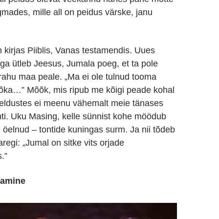
mades, mille all on peidus värske, janu
n kirjas Piiblis, Vanas testamendis. Uues
ga ütleb Jeesus, Jumala poeg, et ta pole
rahu maa peale. „Ma ei ole tulnud tooma
õka…” Mõõk, mis ripub me kõigi peade kohal
keldustes ei meenu vähemalt meie tänases
ihti. Uku Masing, kelle sünnist kohe möödub
 öelnud – tontide kuningas surm. Ja nii tõdeb
egi: „Jumal on sitke vits orjade
.”
tamine