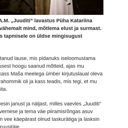
A.M. „Juuditi” lavastus Püha Katariina
, vähemalt mind, mõtlema elust ja surmast.
kas tapmisele on üldse mingisugust
stanud lause, mis pidanuks iseloomustama
usest hoogu saanud mõtteid, ajas mu
 kass Maša meelega ümber kirjutuslaual oleva
ahommik oli ja kass teadis, mis tegi, et mu
ita.
sin janust ja näljast, milles vaevles „Juuditi”
vernese ja tema väe piiramisrõngas asuv
in vee käepärast olnud taskurätiga ja lasksin
ruusitäie.