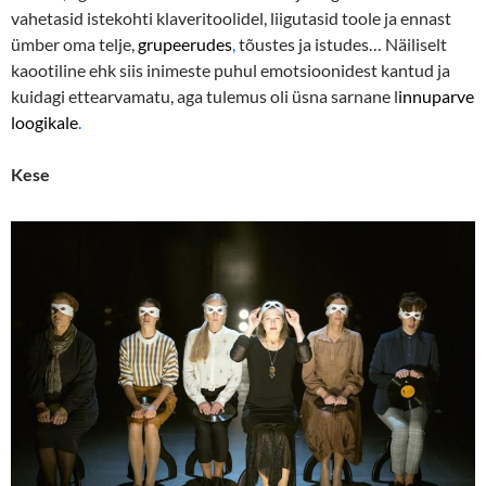
vahetasid istekohti klaveritoolidel, liigutasid toole ja ennast
ümber oma telje,
grupeerudes
,
tõustes ja istudes… Näiliselt
kaootiline ehk siis inimeste puhul emotsioonidest kantud ja
kuidagi ettearvamatu, aga tulemus oli üsna sarnane l
innuparve
loogikale
.
Kese