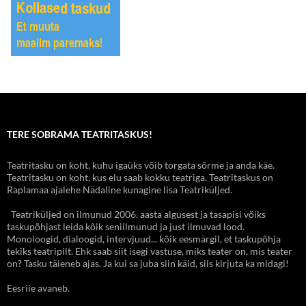
TERE SOBRAMA TEATRITASKUS!
Teatritasku on koht, kuhu igaüks võib torgata sõrme ja anda käe.
Teatritasku on koht, kus elu saab kokku teatriga. Teatritaskus on
Raplamaa ajalehe Nädaline kunagine lisa Teatriküljed.
Teatriküljed on ilmunud 2006. aasta algusest ja tasapisi võiks
taskupõhjast leida kõik seniilmunud ja just ilmuvad lood.
Monoloogid, dialoogid, intervjuud... kõik eesmärgil, et taskupõhja
tekiks teatripilt. Ehk saab siit isegi vastuse, miks teater on, mis teater
on? Tasku täieneb ajas. Ja kui sa juba siin käid, siis kirjuta ka midagi!
Eesriie avaneb.