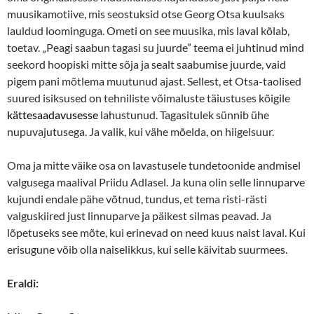
muusikamotiive, mis seostuksid otse Georg Otsa kuulsaks
lauldud loominguga. Ometi on see muusika, mis laval kõlab,
toetav. „Peagi saabun tagasi su juurde” teema ei juhtinud mind
seekord hoopiski mitte sõja ja sealt saabumise juurde, vaid
pigem pani mõtlema muutunud ajast. Sellest, et Otsa-taolised
suured isiksused on tehniliste võimaluste täiustuses kõigile
kättesaadavusesse
lahustunud. Tagasitulek sünnib ühe
nupuvajutusega. Ja valik, kui vähe mõelda, on hiigelsuur.
Oma ja mitte väike osa on lavastusele tundetoonide andmisel
valgusega maalival Priidu Adlasel. Ja kuna olin selle linnuparve
kujundi endale pähe võtnud, tundus, et tema risti-rästi
valguskiired just linnuparve ja päikest silmas peavad. Ja
lõpetuseks see mõte, kui erinevad on need kuus naist laval. Kui
erisugune võib olla naiselikkus, kui selle käivitab suurmees.
Eraldi: