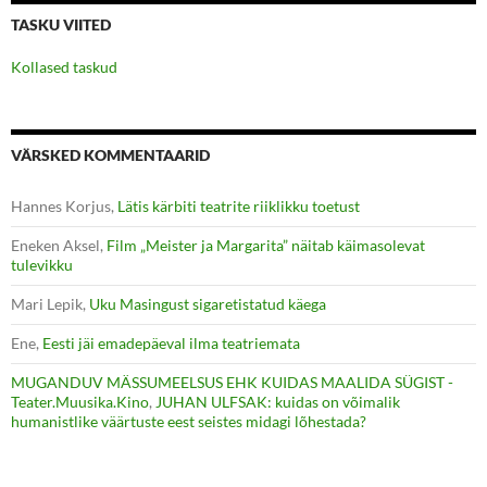
TASKU VIITED
Kollased taskud
VÄRSKED KOMMENTAARID
Hannes Korjus
,
Lätis kärbiti teatrite riiklikku toetust
Eneken Aksel
,
Film „Meister ja Margarita” näitab käimasolevat
tulevikku
Mari Lepik
,
Uku Masingust sigaretistatud käega
Ene
,
Eesti jäi emadepäeval ilma teatriemata
MUGANDUV MÄSSUMEELSUS EHK KUIDAS MAALIDA SÜGIST -
Teater.Muusika.Kino
,
JUHAN ULFSAK: kuidas on võimalik
humanistlike väärtuste eest seistes midagi lõhestada?