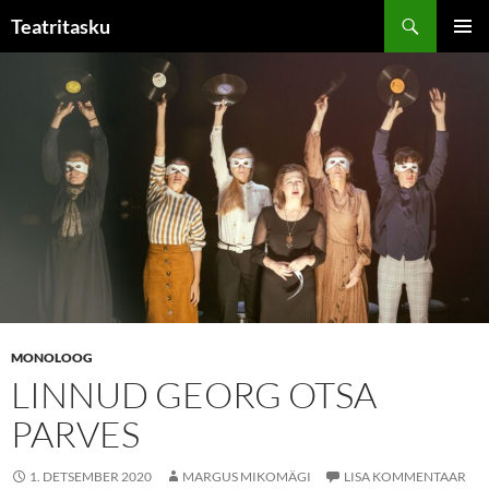
Liigu
Otsi
Teatritasku
sisu
PEAME
juurde
MONOLOOG
LINNUD GEORG OTSA
PARVES
1. DETSEMBER 2020
MARGUS MIKOMÄGI
LISA KOMMENTAAR