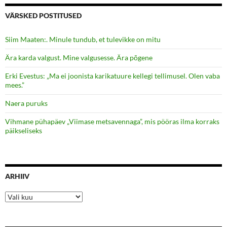
VÄRSKED POSTITUSED
Siim Maaten:. Minule tundub, et tulevikke on mitu
Ära karda valgust. Mine valgusesse. Ära põgene
Erki Evestus: „Ma ei joonista karikatuure kellegi tellimusel. Olen vaba
mees.”
Naera puruks
Vihmane pühapäev „Viimase metsavennaga”, mis pööras ilma korraks
päikseliseks
ARHIIV
Arhiiv