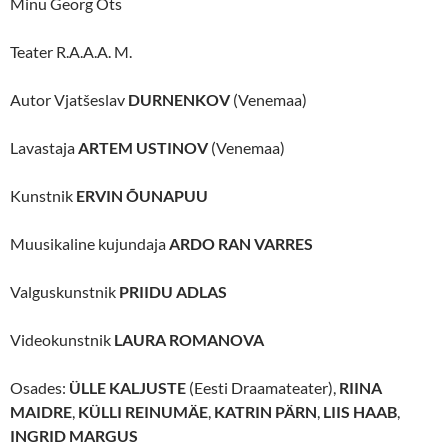
Minu Georg Ots
Teater R.A.A.A. M.
Autor Vjatšeslav
DURNENKOV
(Venemaa)
Lavastaja
ARTEM USTINOV
(Venemaa)
Kunstnik
ERVIN ÕUNAPUU
Muusikaline kujundaja
ARDO RAN VARRES
Valguskunstnik
PRIIDU ADLAS
Videokunstnik
LAURA ROMANOVA
Osades:
ÜLLE KALJUSTE
(Eesti Draamateater),
RIINA
MAIDRE
,
KÜLLI REINUMÄE
,
KATRIN PÄRN
,
LIIS HAAB
,
INGRID MARGUS