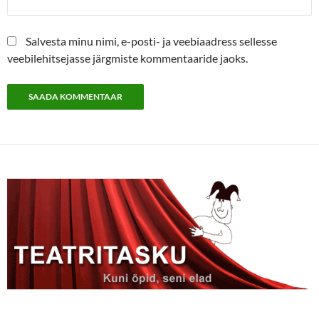
Salvesta minu nimi, e-posti- ja veebiaadress sellesse
veebilehitsejasse järgmiste kommentaaride jaoks.