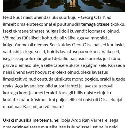
Neid kuut naist ühendas üks suurkuju – Georg Ots. Nad
ilmselt oma eluteekonnal ei puutunudki
temaga otseselt
kokku.
Isegi ekraane tänases hulgas iidoli kuvandit loomas ei olnud.
Võimalus füüsiliselt kohtuda oli väike, aga vaimne sild…
külgetõmme oli olemas. See, kuidas Geor Otsa naised kuulasid,
vaatasid ja tegutsesid, hoidis lavastuseparve koos. Väikesed,
isegi sissepoole mängitud detailid paisusid suureks just tänu
parve olemasolule ja selle täpsele üksteise jälgimisele. Kui seda
naisi ühendavat hoovust ei oleks olnud, oleks lavastus
ilmselgelt võinud osutuda üksikute monoloogide, eraldi lugude
reaks. Aga lavanaised olid autori tahtel ja lavastaja soovil
korraga koos ja ometi eraldi. Kusagil hiilis naiste elujuttu
kuulates pähe küsimus, kui palju selliseid naisi oli Otsa eluajal
maailmas. Kas miljon või enam?
Ükski
muusikaline teema, helil
ooja Ardo Ran Varres, ei sega
oma originaalsesse muusikalisse kujundusse just palju neid