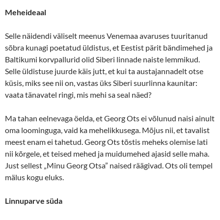
Meheideaal
Selle näidendi väliselt meenus Venemaa avaruses tuuritanud
sõbra kunagi poetatud üldistus, et Eestist pärit bändimehed ja
Baltikumi korvpallurid olid Siberi linnade naiste lemmikud.
Selle üldistuse juurde käis jutt, et kui ta austajannadelt otse
küsis, miks see nii on, vastas üks Siberi suurlinna kaunitar:
vaata tänavatel ringi, mis mehi sa seal näed?
Ma tahan eelnevaga öelda, et Georg Ots ei võlunud naisi ainult
oma loominguga, vaid ka mehelikkusega. Mõjus nii, et tavalist
meest enam ei tahetud. Georg Ots tõstis meheks olemise lati
nii kõrgele, et teised mehed ja muidumehed ajasid selle maha.
Just sellest „Minu Georg Otsa” naised räägivad. Ots oli tempel
mälus kogu eluks.
Linnuparve süda