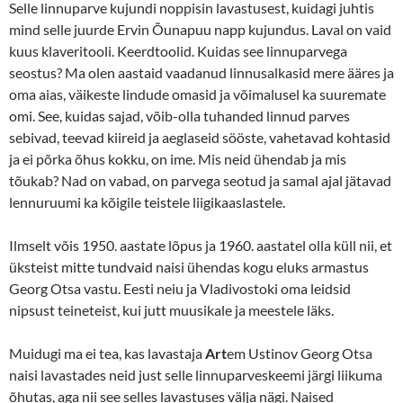
Selle linnuparve kujundi noppisin lavastusest, kuidagi juhtis
mind selle juurde Ervin Õunapuu napp kujundus. Laval on vaid
kuus klaveritooli. Keerdtoolid. Kuidas see linnuparvega
seostus? Ma olen aastaid vaadanud linnusalkasid mere ääres ja
oma aias, väikeste lindude omasid ja võimalusel ka suuremate
omi. See, kuidas sajad, võib-olla tuhanded linnud parves
sebivad, teevad kiireid ja aeglaseid sööste, vahetavad kohtasid
ja ei põrka õhus kokku, on ime. Mis neid ühendab ja mis
tõukab? Nad on vabad, on parvega seotud ja samal ajal jätavad
lennuruumi ka kõigile teistele liigikaaslastele.
Ilmselt võis 1950. aastate lõpus ja 1960. aastatel olla küll nii, et
üksteist mitte tundvaid naisi ühendas kogu eluks armastus
Georg Otsa vastu. Eesti neiu ja Vladivostoki oma leidsid
nipsust teineteist, kui jutt muusikale ja meestele läks.
Muidugi ma ei tea, kas lavastaja
Art
em Ustinov Georg Otsa
naisi lavastades neid just selle linnuparveskeemi järgi liikuma
õhutas, aga nii see selles lavastuses välja nägi. Naised