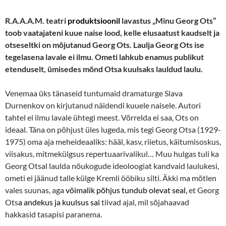
R.A.A.A.M. teatri
produktsioonil
lavastus „Minu Georg Ots”
toob vaatajateni kuue naise lood, kelle elusaatust kaudselt ja
otseseltki on mõjutanud Georg Ots. Laulja Georg Ots ise
tegelasena lavale ei ilmu. Ometi lahkub enamus publikut
etenduselt, ümisedes mõnd Otsa kuulsaks lauldud laulu.
Venemaa üks tänaseid tuntumaid dramaturge Slava
Durnenkov on kirjutanud näidendi kuuele naisele. Autori
tahtel ei ilmu lavale ühtegi meest. Võrrelda ei saa, Ots on
ideaal. Täna on põhjust üles lugeda, mis tegi Georg Otsa (1929-
1975) oma aja meheideaaliks: hääl, kasv, riietus, käitumisoskus,
viisakus, mitmekülgsus repertuaarivalikul… Muu hulgas tuli ka
Georg Otsal laulda nõukogude ideoloogiat kandvaid laulukesi,
ometi ei jäänud talle külge Kremli ööbiku silti. Äkki ma mõtlen
vales suunas, aga
võimalik põhjus tundub olevat seal,
et Georg
Ots
a andekus ja kuulsus sai
tiivad ajal, mil sõjahaavad
hakkasid tasapisi paranema.