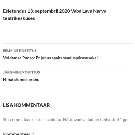
Esietendus 13. septembril 2020 Vaba Lava Narva
teatrikeskuses
Postituste
EELMINE POSTITUS
töölaud
Voldemar Panso: Et juhus saaks seaduspärasuseks!
JÄRGMINE POSTITUS
Ninatäis meelerahu
LISA KOMMENTAAR
Sinu e-postiaadressi ei avaldata.
Nõutavad väljad on tähistatud
*
-ga
Kommenteeri
*