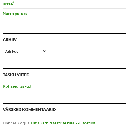
mees.”
Naera puruks
ARHIIV
Arhiiv
TASKU VIITED
Kollased taskud
VÄRSKED KOMMENTAARID
Hannes Korjus
,
Lätis kärbiti teatrite riiklikku toetust