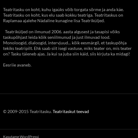
Teatritasku on koht, kuhu igaüks võib torgata sõrme ja anda käe.
Teatritasku on koht, kus elu saab kokku teatriga. Teatritaskus on
Raplamaa ajalehe Nädaline kunagine lisa Teatriküljed.
Teatriküljed on ilmunud 2006. aasta algusest ja tasapisi võiks
taskupõhjast leida kõik seniilmunud ja just ilmuvad lood.
Monoloogid, dialoogid, intervjuud... kõik eesmärgil, et taskupõhja
tekiks teatripilt. Ehk saab siit isegi vastuse, miks teater on, mis teater
on? Tasku täieneb ajas. Ja kui sa juba siin käid, siis kirjuta ka midagi!
Eesriie avaneb.
© 2009-2015 Teatritasku.
Teatritaskut teevad
Kasutame WordPressi