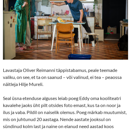
Lavastaja Oliver Reimanni täppistabamus, peale teemade
valiku, on see, et ta on saanud – või valinud, ei tea – peaossa
näitleja Hilje Mureli.
Seal üsna etenduse alguses leiab poeg Eddy oma kooliteatri
kavalehe jaoks üht pilt otsides foto emast, kus ta on noor ja
ilus ja vaba. Pildil on naiselik olemus. Poeg märkab muutumist,
mis on juhtunud 20 aastaga. Nende aastate jooksul on
sündinud kolm last ja naine on elanud need aastad koos