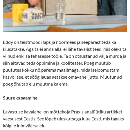
Eddy on teistmoodi laps ja noormees ja seepärast teda ka
kiusatakse. Aga ta ei anna alla, ei lähe tavalist teed, mis oleks ta
viinud ehk isa tehasesse tööle. Ta on otsustanud välja murda ja
siin aitavad teda õppimine ja kooliteater. Poeg muutub
puututes kokku nö.parema maailmaga, mida iseloomustam
kasvõi see, et söögilauas aetakse omavahel juttu. Muutunud
poeg õhutab elu muutma ka ema.
Suureks saamine
Lavastuse kavalehel on mõttekoja Praxis analüütiku artikkel
vaesusest Eestis. See lõpeb üleskutsega luua Eesti, mis tagaks
kõigile inimväärse elu.