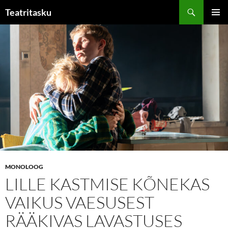
Liigu
Otsi
Teatritasku
sisu
PEAME
juurde
MONOLOOG
LILLE KASTMISE KÕNEKAS
VAIKUS VAESUSEST
RÄÄKIVAS LAVASTUSES