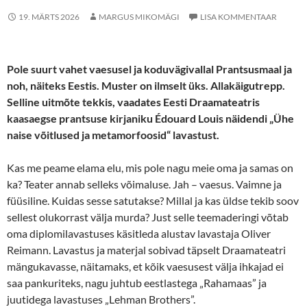
19. MÄRTS 2026
MARGUS MIKOMÄGI
LISA KOMMENTAAR
Pole suurt vahet vaesusel ja koduvägivallal Prantsusmaal ja
noh, näiteks Eestis. Muster on ilmselt üks. Allakäigutrepp.
Selline uitmõte tekkis, vaadates Eesti Draamateatris
kaasaegse prantsuse kirjaniku Édouard Louis näidendi „Ühe
naise võitlused ja metamorfoosid“ lavastust.
Kas me peame elama elu, mis pole nagu meie oma ja samas on
ka? Teater annab selleks võimaluse. Jah – vaesus. Vaimne ja
füüsiline. Kuidas sesse satutakse? Millal ja kas üldse tekib soov
sellest olukorrast välja murda? Just selle teemaderingi võtab
oma diplomilavastuses käsitleda alustav lavastaja Oliver
Reimann. Lavastus ja materjal sobivad täpselt Draamateatri
mängukavasse, näitamaks, et kõik vaesusest välja ihkajad ei
saa pankuriteks, nagu juhtub eestlastega „Rahamaas” ja
juutidega lavastuses „Lehman Brothers”.