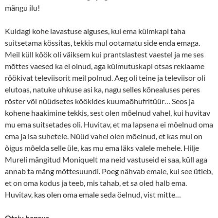
mängu ilu!
Kuidagi kohe lavastuse alguses, kui ema külmkapi taha
suitsetama kössitas, tekkis mul ootamatu side enda emaga.
Meil küll köök oli väiksem kui prantslastest vaestel ja me ses
mõttes vaesed ka ei olnud, aga külmutuskapi otsas reklaame
röökivat televiisorit meil polnud. Aeg oli teine ja televiisor oli
elutoas, natuke uhkuse asi ka, nagu selles kõnealuses peres
röster või nüüdsetes köökides kuumaõhufritüür… Seos ja
kohene haakimine tekkis, sest olen mõelnud vahel, kui huvitav
mu ema suitsetades oli. Huvitav, et ma lapsena ei mõelnud oma
ema ja isa suhetele. Nüüd vahel olen mõelnud, et kas mul on
õigus mõelda selle üle, kas mu ema läks valele mehele. Hilje
Mureli mängitud Moniquelt ma neid vastuseid ei saa, küll aga
annab ta mäng mõttesuundi. Poeg nähvab emale, kui see ütleb,
et on oma kodus ja teeb, mis tahab, et sa oled halb ema.
Huvitav, kas olen oma emale seda öelnud, vist mitte…
Otsiv haprus