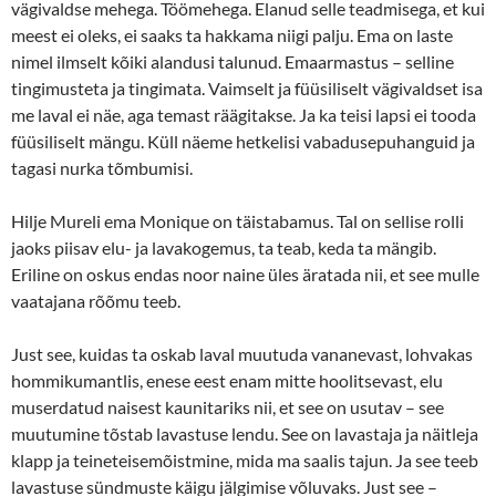
vägivaldse mehega. Töömehega. Elanud selle teadmisega, et kui
meest ei oleks, ei saaks ta hakkama niigi palju. Ema on laste
nimel ilmselt kõiki alandusi talunud. Emaarmastus – selline
tingimusteta ja tingimata. Vaimselt ja füüsiliselt vägivaldset isa
me laval ei näe, aga temast räägitakse. Ja ka teisi lapsi ei tooda
füüsiliselt mängu. Küll näeme hetkelisi vabadusepuhanguid ja
tagasi nurka tõmbumisi.
Hilje Mureli ema Monique on täistabamus. Tal on sellise rolli
jaoks piisav elu- ja lavakogemus, ta teab, keda ta mängib.
Eriline on oskus endas noor naine üles äratada nii, et see mulle
vaatajana rõõmu teeb.
Just see, kuidas ta oskab laval muutuda vananevast, lohvakas
hommikumantlis, enese eest enam mitte hoolitsevast, elu
muserdatud naisest kaunitariks nii, et see on usutav – see
muutumine tõstab lavastuse lendu. See on lavastaja ja näitleja
klapp ja teineteisemõistmine, mida ma saalis tajun. Ja see teeb
lavastuse sündmuste käigu jälgimise võluvaks. Just see –