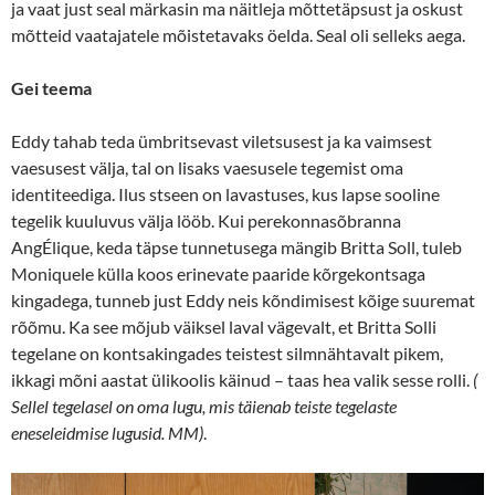
ja vaat just seal märkasin ma näitleja mõttetäpsust ja oskust
mõtteid vaatajatele mõistetavaks öelda. Seal oli selleks aega.
Gei te
ema
Eddy tahab teda ümbritsevast viletsusest ja ka vaimsest
vaesusest välja, tal on lisaks vaesusele tegemist oma
identiteediga. Ilus stseen on lavastuses, kus lapse sooline
tegelik kuuluvus välja lööb. Kui perekonnasõbranna
AngÉlique, keda täpse tunnetusega mängib Britta Soll, tuleb
Moniquele külla koos erinevate paaride kõrgekontsaga
kingadega, tunneb just Eddy neis kõndimisest kõige suuremat
rõõmu. Ka see mõjub väiksel laval vägevalt, et Britta Solli
tegelane on kontsakingades teistest silmnähtavalt pikem,
ikkagi mõni aastat ülikoolis käinud – taas hea valik sesse rolli.
(
Sellel tegelasel on oma lugu, mis täienab
teiste tegelaste
eneseleidmise lugusid. MM)
.