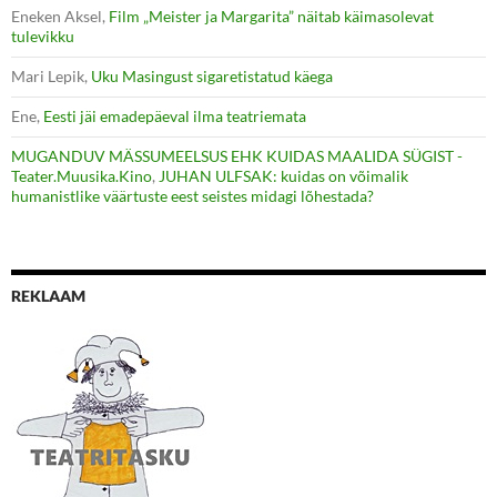
Eneken Aksel
,
Film „Meister ja Margarita” näitab käimasolevat
tulevikku
Mari Lepik
,
Uku Masingust sigaretistatud käega
Ene
,
Eesti jäi emadepäeval ilma teatriemata
MUGANDUV MÄSSUMEELSUS EHK KUIDAS MAALIDA SÜGIST -
Teater.Muusika.Kino
,
JUHAN ULFSAK: kuidas on võimalik
humanistlike väärtuste eest seistes midagi lõhestada?
REKLAAM