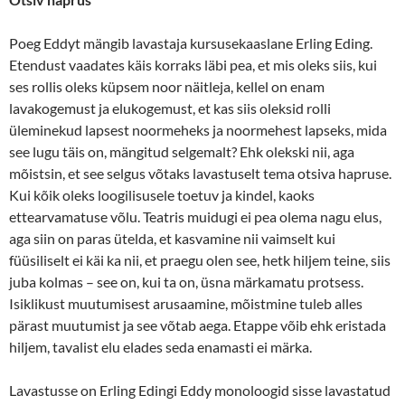
Poeg Eddyt mängib lavastaja kursusekaaslane Erling Eding.
Etendust vaadates käis korraks läbi pea, et mis oleks siis, kui
ses rollis oleks küpsem noor näitleja, kellel on enam
lavakogemust ja elukogemust, et kas siis oleksid rolli
üleminekud lapsest noormeheks ja noormehest lapseks, mida
see lugu täis on, mängitud selgemalt? Ehk olekski nii, aga
mõistsin, et see selgus võtaks lavastuselt tema otsiva hapruse.
Kui kõik oleks loogilisusele toetuv ja kindel, kaoks
ettearvamatuse võlu. Teatris muidugi ei pea olema nagu elus,
aga siin on paras ütelda, et kasvamine nii vaimselt kui
füüsiliselt ei käi ka nii, et praegu olen see, hetk hiljem teine, siis
juba kolmas – see on, kui ta on, üsna märkamatu protsess.
Isiklikust muutumisest arusaamine, mõistmine tuleb alles
pärast muutumist ja see võtab aega. Etappe võib ehk eristada
hiljem, tavalist elu elades seda enamasti ei märka.
Lavastusse on Erling Edingi Eddy monoloogid sisse lavastatud