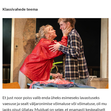
Klassivahede teema
Et just noor poiss valib enda üheks esimeseks lavastuseks
vaesuse ja sealt väljaronimise võimaluse või võimatuse, oli mu
jaoks pisut üllatav. Muidugi on selge, et enamasti keskealiselt