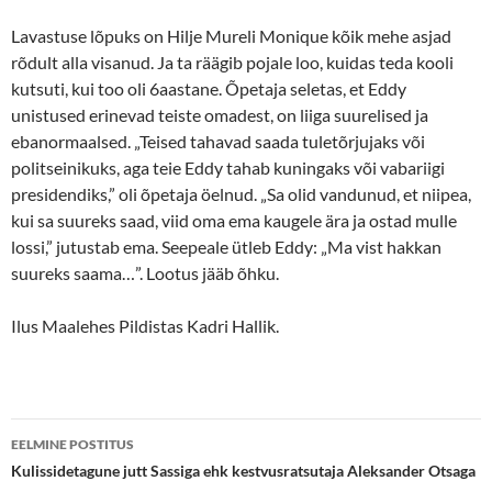
Lavastuse lõpuks on Hilje Mureli Monique kõik mehe asjad
rõdult alla visanud. Ja ta räägib pojale loo, kuidas teda kooli
kutsuti, kui too oli 6aastane. Õpetaja seletas, et Eddy
unistused erinevad teiste omadest, on liiga suurelised ja
ebanormaalsed. „Teised tahavad saada tuletõrjujaks või
politseinikuks, aga teie Eddy tahab kuningaks või vabariigi
presidendiks,” oli õpetaja öelnud. „Sa olid vandunud, et niipea,
kui sa suureks saad, viid oma ema kaugele ära ja ostad mulle
lossi,” jutustab ema. Seepeale ütleb Eddy: „Ma vist hakkan
suureks saama…”. Lootus jääb õhku.
Ilus Maalehes Pildistas Kadri Hallik.
Postituste
EELMINE POSTITUS
töölaud
Kulissidetagune jutt Sassiga ehk kestvusratsutaja Aleksander Otsaga