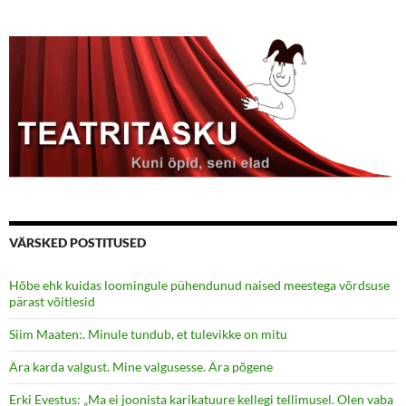
VÄRSKED POSTITUSED
Hõbe ehk kuidas loomingule pühendunud naised meestega võrdsuse
pärast võitlesid
Siim Maaten:. Minule tundub, et tulevikke on mitu
Ära karda valgust. Mine valgusesse. Ära põgene
Erki Evestus: „Ma ei joonista karikatuure kellegi tellimusel. Olen vaba