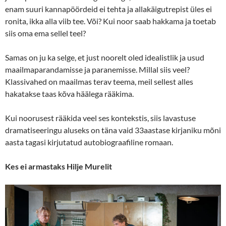
enam suuri kannapöördeid ei tehta ja allakäigutrepist üles ei
ronita, ikka alla viib tee. Või? Kui noor saab hakkama ja toetab
siis oma ema sellel teel?
Samas on ju ka selge, et just noorelt oled idealistlik ja usud
maailmaparandamisse ja paranemisse. Millal siis veel?
Klassivahed on maailmas terav teema, meil sellest alles
hakatakse taas kõva häälega rääkima.
Kui noorusest rääkida veel ses kontekstis, siis lavastuse
dramatiseeringu aluseks on täna vaid 33aastase kirjaniku mõni
aasta tagasi kirjutatud autobiograafiline romaan.
Kes ei armastaks Hilje Murelit