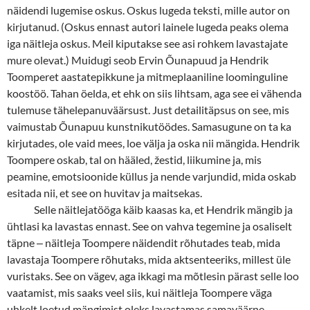
näidendi lugemise oskus. Oskus lugeda teksti, mille autor on
kirjutanud. (Oskus ennast autori lainele lugeda peaks olema
iga näitleja oskus. Meil kiputakse see asi rohkem lavastajate
mure olevat.) Muidugi seob Ervin Õunapuud ja Hendrik
Toomperet aastatepikkune ja mitmeplaaniline loominguline
koostöö. Tahan öelda, et ehk on siis lihtsam, aga see ei vähenda
tulemuse tähelepanuväärsust. Just detailitäpsus on see, mis
vaimustab Õunapuu kunstnikutöödes. Samasugune on ta ka
kirjutades, ole vaid mees, loe välja ja oska nii mängida. Hendrik
Toompere oskab, tal on hääled, žestid, liikumine ja, mis
peamine, emotsioonide küllus ja nende varjundid, mida oskab
esitada nii, et see on huvitav ja maitsekas.
Selle näitlejatööga käib kaasas ka, et Hendrik mängib ja
ühtlasi ka lavastas ennast. See on vahva tegemine ja osaliselt
täpne
‒
näitleja Toompere näidendit rõhutades teab, mida
lavastaja Toompere rõhutaks, mida aktsenteeriks, millest üle
vuristaks. See on vägev, aga ikkagi ma mõtlesin pärast selle loo
vaatamist, mis saaks veel siis, kui näitleja Toompere väga
uhkelt loetud mängimist oleks lavastamas samaväärne