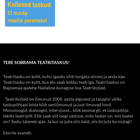
TERE SOBRAMA TEATRITASKUS!
Teatritasku on koht, kuhu igaüks võib torgata sõrme ja anda käe.
Teatritasku on koht, kus elu saab kokku teatriga. Teatritaskus on
Raplamaa ajalehe Nädaline kunagine lisa Teatriküljed.
Teatriküljed on ilmunud 2006. aasta algusest ja tasapisi võiks
taskupõhjast leida kõik seniilmunud ja just ilmuvad lood.
Monoloogid, dialoogid, intervjuud... kõik eesmärgil, et taskupõhja
tekiks teatripilt. Ehk saab siit isegi vastuse, miks teater on, mis teater
on? Tasku täieneb ajas. Ja kui sa juba siin käid, siis kirjuta ka midagi!
Eesriie avaneb.