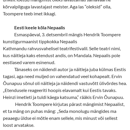
kõrvalpilguga lavastajast meister. Aga las “oleksid” olla,
Toompere teeb imet ikkagi.
Eesti keele kõla Nepaalis
Esmaspäeval, 3. detsembril mängis Hendrik Toompere
kunstigurmaanist tippkokka Nepaalis
Kathmandu rahvusvahelisel teatrifestivalil. Selle teatri nimi,
kus näitleja kaks etendust andis, on Mandala. Nepaalis pole
eestlased varem esinenud.
Tänaseks on näidendi autor ja näitleja juba külmas Eestis
tagasi, aga need muljed on vahendatud veel kohapealt. Ervin
Õunapuu sõnul oli näitleja ja näidendi vastuvõtt ülivõrdes hea.
„Etendusele reageeriti hoopis elavamalt kui Eestis tavaks.
Heinzi imetleti ja tuldi käega katsuma,“ rääkis Ervin Õunapuu.
Hendrik Toompere kirjutas pärast mängimist Nepaalist,
et ta mäng on puhas mäng: „Seda monolugu mängides ma
peaaegu üldse ei mõtle enam sellele, mis minust või sellest
loost arvatakse.