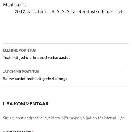
Maalisaalis.
2012. aastal andis R. A. A. A. M. etendusi seitsmes riigis.
Postituste
EELMINE POSTITUS
töölaud
Teatriküljed on ilmunud seitse aastat
JÄRGMINE POSTITUS
Seitse aastat teatrikülgede dialooge
LISA KOMMENTAAR
Sinu e-postiaadressi ei avaldata.
Nõutavad väljad on tähistatud
*
-ga
Kommenteeri
*