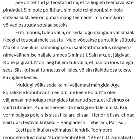
See on tehtud ja teostatud nii, et ta liugleb teemavälistel
pindadel. Siin pole poliitikat, siin pole religiooni, siin pole
sotsiaalsust. See on puhas mäng teemadel, mis mõnikord
võivad osutuda sotsiaalseteks.
Eriti mõnus, tuleb välja, on seda lugu mängida välismaal.
Keegi ei tea seal meie taustu. Meid võetakse puhtalt ja süütult.
Ma olin täielikus hämmingu,s kui saal Kathmandus reageeris
nimeväänamise naljale umbes
3 minutil
.
Sain aru, et jälgivad.
Kohe jälgivad. Mõni aeg hiljem tuli välja, et nad on loos täiega
sees. Siis, kui saalitunnetus oli käes, võisin rääkida osa tekste
ka inglise keeles.
Muidugi võiks seda ka nii väljamaal mängida. Aga
kohalikele kohutavalt meeldib me keele kõla. Ma olen
väljamaal monolugu mängides taibanud seda, et küsimus on
vaid rütmides. Kuidas serveerida midagi endale olulist. Kui
vorm paigas pole, siis sisust ka aru ei saa.“ Hendrik lisas, et nad
said uusi festivalikutseid
‒
Bangladeshi, Teherani, Pariisi…
Eesti publikul on võimalus Hendrik Toompere
monoetendust näha 10. detsembril kell 19 Eesti Draamateatri