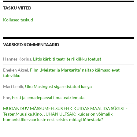
TASKU VIITED
Kollased taskud
VÄRSKED KOMMENTAARID
Hannes Korjus
,
Lätis kärbiti teatrite riiklikku toetust
Eneken Aksel
,
Film „Meister ja Margarita” näitab käimasolevat
tulevikku
Mari Lepik
,
Uku Masingust sigaretistatud käega
Ene
,
Eesti jäi emadepäeval ilma teatriemata
MUGANDUV MÄSSUMEELSUS EHK KUIDAS MAALIDA SÜGIST -
Teater.Muusika.Kino
,
JUHAN ULFSAK: kuidas on võimalik
humanistlike väärtuste eest seistes midagi lõhestada?