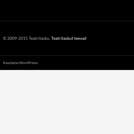
© 2009-2015 Teatritasku.
Teatritaskut teevad
Kasutame WordPressi