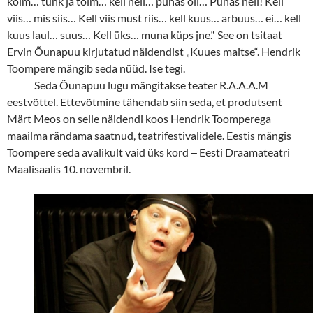
kolm… tuhk ja tolm… kell neli… puhas õli… Puhas heli! Kell
viis… mis siis… Kell viis must riis… kell kuus… arbuus… ei… kell
kuus laul… suus… Kell üks… muna küps jne.“ See on tsitaat
Ervin Õunapuu kirjutatud näidendist „Kuues maitse“. Hendrik
Toompere mängib seda nüüd. Ise tegi.
Seda Õunapuu lugu mängitakse teater R.A.A.A.M
eestvõttel. Ettevõtmine tähendab siin seda, et produtsent
Märt Meos on selle näidendi koos Hendrik Toomperega
maailma rändama saatnud, teatrifestivalidele. Eestis mängis
Toompere seda avalikult vaid üks kord
‒
Eesti Draamateatri
Maalisaalis 10. novembril.