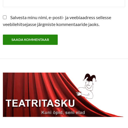
Salvesta minu nimi, e-posti- ja veebiaadress sellesse
veebilehitsejasse järgmiste kommentaaride jaoks.