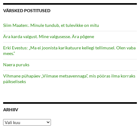
VÄRSKED POSTITUSED
Siim Maaten:. Minule tundub, et tulevikke on mitu
Ära karda valgust. Mine valgusesse. Ära põgene
Erki Evestus: „Ma ei joonista karikatuure kellegi tellimusel. Olen vaba
mees.”
Naera puruks
Vihmane pühapäev „Viimase metsavennaga”, mis pööras ilma korraks
päikseliseks
ARHIIV
Arhiiv