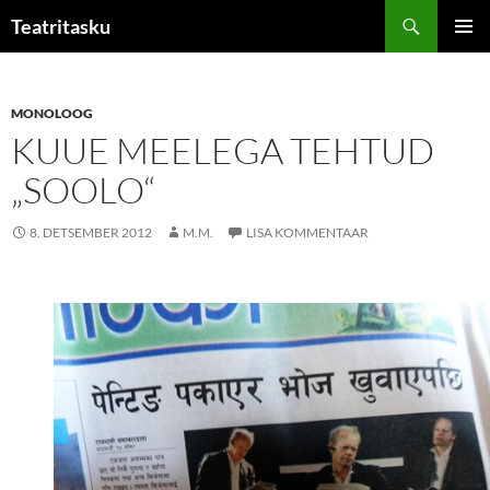
Liigu
Otsi
Teatritasku
sisu
PEAME
juurde
MONOLOOG
KUUE MEELEGA TEHTUD
„SOOLO“
8. DETSEMBER 2012
M.M.
LISA KOMMENTAAR