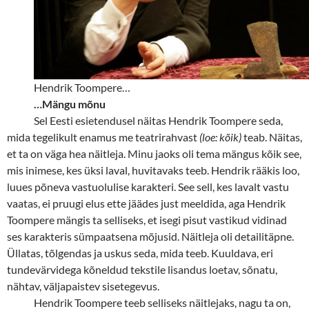
Hendrik Toompere…
…Mängu mõnu
Sel Eesti esietendusel näitas Hendrik Toompere seda,
mida tegelikult enamus me teatrirahvast
(loe: kõik)
teab. Näitas,
et ta on väga hea näitleja. Minu jaoks oli tema mängus kõik see,
mis inimese, kes üksi laval, huvitavaks teeb. Hendrik rääkis loo,
luues põneva vastuolulise karakteri. See sell, kes lavalt vastu
vaatas, ei pruugi elus ette jäädes just meeldida, aga Hendrik
Toompere mängis ta selliseks, et isegi pisut vastikud vidinad
ses karakteris sümpaatsena mõjusid. Näitleja oli detailitäpne.
Üllatas, tõlgendas ja uskus seda, mida teeb. Kuuldava, eri
tundevärvidega kõneldud tekstile lisandus loetav, sõnatu,
nähtav, väljapaistev sisetegevus.
Hendrik Toompere teeb selliseks näitlejaks, nagu ta on,