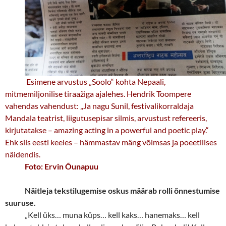
Esimene arvustus „Soolo“ kohta Nepaali,
mitmemiljonilise tiraažiga ajalehes. Hendrik Toompere
vahendas vahendust: „Ja nagu Sunil, festivalikorraldaja
Mandala teatrist, liigutusepisar silmis, arvustust refereeris,
kirjutatakse – amazing acting in a powerful and poetic play.“
Ehk siis eesti keeles – hämmastav mäng võimsas ja poeetilises
näidendis.
Foto: Ervin Õunapuu
Näitleja tekstilugemise oskus
määrab rolli õnnestumise
suuruse.
„
Kell üks… muna küps… kell kaks… hanemaks… kell