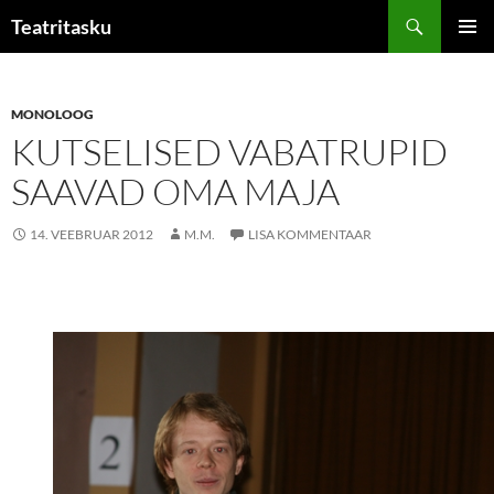
Liigu
Otsi
Teatritasku
sisu
PEAME
juurde
MONOLOOG
KUTSELISED VABATRUPID
SAAVAD OMA MAJA
14. VEEBRUAR 2012
M.M.
LISA KOMMENTAAR