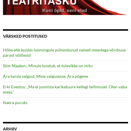
VÄRSKED POSTITUSED
Hõbe ehk kuidas loomingule pühendunud naised meestega võrdsuse
pärast võitlesid
Siim Maaten:. Minule tundub, et tulevikke on mitu
Ära karda valgust. Mine valgusesse. Ära põgene
Erki Evestus: „Ma ei joonista karikatuure kellegi tellimusel. Olen vaba
mees.”
Naera puruks
ARHIIV