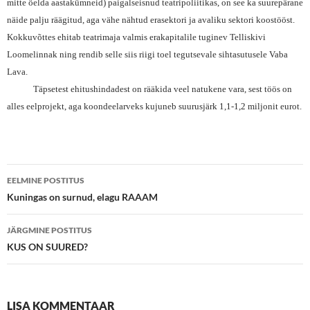
mitte öelda aastakümneid) paigalseisnud teatripoliitikas, on see ka suurepärane
näide palju räägitud, aga vähe nähtud erasektori ja avaliku sektori koostööst.
Kokkuvõttes ehitab teatrimaja valmis erakapitalile tuginev Telliskivi
Loomelinnak ning rendib selle siis riigi toel tegutsevale sihtasutusele Vaba
Lava.
Täpsetest ehitushindadest on rääkida veel natukene vara, sest töös on
alles eelprojekt, aga koondeelarveks kujuneb suurusjärk 1,1-1,2 miljonit eurot.
Postituste
EELMINE POSTITUS
töölaud
Kuningas on surnud, elagu RAAAM
JÄRGMINE POSTITUS
KUS ON SUURED?
LISA KOMMENTAAR