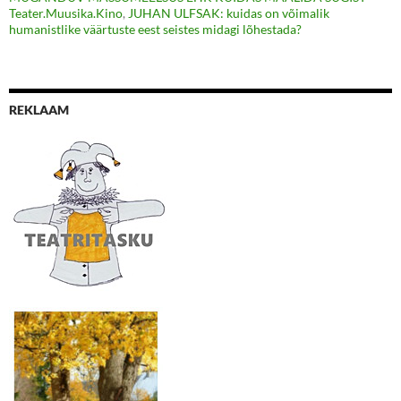
Teater.Muusika.Kino
,
JUHAN ULFSAK: kuidas on võimalik
humanistlike väärtuste eest seistes midagi lõhestada?
REKLAAM