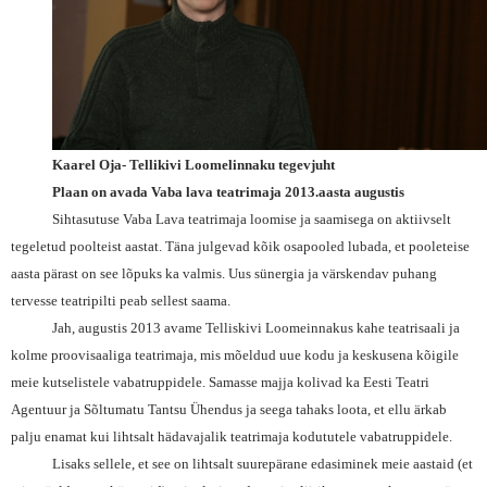
Kaarel Oja- Tellikivi Loomelinnaku tegevjuht
Plaan on avada Vaba lava teatrimaja 2013.aasta augustis
Sihtasutuse Vaba Lava teatrimaja loomise ja saamisega on aktiivselt
tegeletud poolteist aastat. Täna julgevad kõik osapooled lubada, et pooleteise
aasta pärast on see lõpuks ka valmis. Uus sünergia ja värskendav puhang
tervesse teatripilti peab sellest saama.
Jah, augustis 2013 avame Telliskivi Loomeinnakus kahe teatrisaali ja
kolme proovisaaliga teatrimaja, mis mõeldud uue kodu ja keskusena kõigile
meie kutselistele vabatruppidele. Samasse majja kolivad ka Eesti Teatri
Agentuur ja Sõltumatu Tantsu Ühendus ja seega tahaks loota, et ellu ärkab
palju enamat kui lihtsalt hädavajalik teatrimaja kodututele vabatruppidele.
Lisaks sellele, et see on lihtsalt suurepärane edasiminek meie aastaid (et