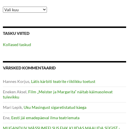
Arhiiv
TASKU VIITED
Kollased taskud
VÄRSKED KOMMENTAARID
Hannes Korjus
,
Lätis kärbiti teatrite riiklikku toetust
Eneken Aksel
,
Film „Meister ja Margarita” näitab käimasolevat
tulevikku
Mari Lepik
,
Uku Masingust sigaretistatud käega
Ene
,
Eesti jäi emadepäeval ilma teatriemata
MUGANDUV MÄSSUMEELSUS EHK KUIDAS MAALIDA SÜGIST -