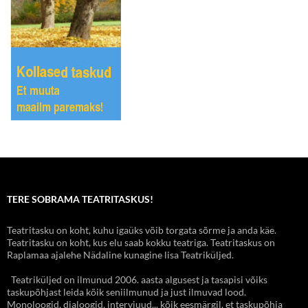
TERE SOBRAMA TEATRITASKUS!
Teatritasku on koht, kuhu igaüks võib torgata sõrme ja anda käe.
Teatritasku on koht, kus elu saab kokku teatriga. Teatritaskus on
Raplamaa ajalehe Nädaline kunagine lisa Teatriküljed.
Teatriküljed on ilmunud 2006. aasta algusest ja tasapisi võiks
taskupõhjast leida kõik seniilmunud ja just ilmuvad lood.
Monoloogid, dialoogid, intervjuud... kõik eesmärgil, et taskupõhja