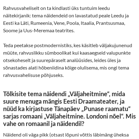
Rahvusvaheliselt on ta kindlasti üks tuntuim leedu
näitekirjanik: tema näidendeid on lavastatud peale Leedu ja
Eesti ka Läti, Rumeenia, Vene, Poola, Itaalia, Prantsusmaa,
Soome ja Uus-Meremaa teatrites.
Teda peetakse postmodernistiks, kes käsitleb väljakujunenud
müüte, rahvuslikku sümboolikat kui kaasaegseid valupunkte
otsekoheselt ja suurepäraselt analüüsides, leides üles ja
sõnastades alati hõbeniidina kõige olulisema, mis ongi tema
rahvusvahelisuse põhjuseks.
Tõlkisite tema näidendi „Väljaheitmine“, mida
suure menuga mängis Eesti Draamateater, ja
nüüd ka kirjastuse Tänapäev „Punase raamatu“
sarjas romaani „Väljaheitmine. Londoni nõel“. Mis
vahe on romaanil ja näidendil?
Näidend oli väga pikk (otsast lõpuni võttis läbimäng üheksa