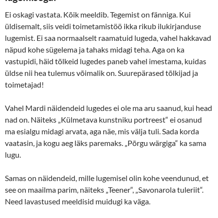
Ei oskagi vastata. Kõik meeldib. Tegemist on fänniga. Kui
üldisemalt, siis veidi toimetamistöö ikka rikub ilukirjanduse
lugemist. Ei saa normaalselt raamatuid lugeda, vahel hakkavad
näpud kohe sügelema ja tahaks midagi teha. Aga on ka
vastupidi, häid tõlkeid lugedes paneb vahel imestama, kuidas
üldse nii hea tulemus võimalik on. Suurepärased tõlkijad ja
toimetajad!
Vahel Mardi näidendeid lugedes ei ole ma aru saanud, kui head
nad on. Näiteks „Külmetava kunstniku portreest“ ei osanud
ma esialgu midagi arvata, aga näe, mis välja tuli. Sada korda
vaatasin, ja kogu aeg läks paremaks. „Põrgu wärgiga“ ka sama
lugu.
Samas on näidendeid, mille lugemisel olin kohe veendunud, et
see on maailma parim, näiteks „Teener“, „Savonarola tuleriit“.
Need lavastused meeldisid muidugi ka väga.