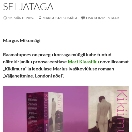
SELJATAGA
12. MÄRTS 2026
MARGUS MIKOMÄGI
LISA KOMMENTAAR
Margus Mikomägi
Raamatupoes on praegu korraga müügil kahe tuntud
näitekirjaniku proosa: eestlase
Mart Kivastiku
novelliraamat
„Kikiimura“ ja leedulase Marius Ivaškevičiuse romaan
„Väljaheitmine. Londoni nõel“.