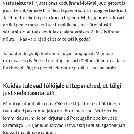
vastuseisu: ta kirjutas oma kodulinna Molėtai juudigetost ja
juutide hukkamisest, millest lapsena suurt midagi ei teadnud.
Ja et matusekoha peab korda tegema. Millegipärast ärkasid
artikli peale raevukad vastuvaidlejad, kes süüdistasid
sõnumitoojat taas leedulaste alandamises. Olin siis lihtsalt
nõutu – kas vaidlejad ei oska teksti lugeda?
Ta näidendit „Väljaheitmine“ nägin kõigepealt Vilniuse
draamateatris. See oli muidugi autori tõeline läbimurre. Ja kui
huvitav oli jälgida peamiselt noore publiku kaasaelamist!
Kuidas tulevad tõlkijale ettepanekud, et tõlgi
just seda raamatut?
Minul on olnud nii ja naa. Olen ise kirjastustele häid leedu
raamatuid pakkunud ja ka mulle on pakutud. Mul on üks
lemmiklause, mille on kirjutanud Portugali nobelist José
Saramago: „Kirjanikud loovad rahvuskirjandust, aga tõlkijad
loovad maailmakirjandust!“