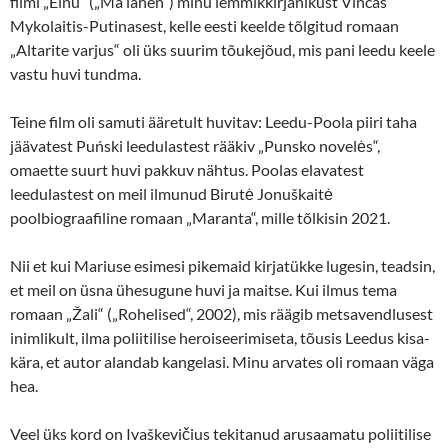
filmi „Einu“ („Ma lähen“) minu lemmikkirjanikust Vincas
Mykolaitis-Putinasest, kelle eesti keelde tõlgitud romaan
„Altarite varjus“ oli üks suurim tõukejõud, mis pani leedu keele
vastu huvi tundma.
Teine film oli samuti ääretult huvitav: Leedu-Poola piiri taha
jäävatest Puński leedulastest rääkiv „Punsko novelės“,
omaette suurt huvi pakkuv nähtus. Poolas elavatest
leedulastest on meil ilmunud Birutė Jonuškaitė
poolbiograafiline romaan „Maranta“, mille tõlkisin 2021.
Nii et kui Mariuse esimesi pikemaid kirjatükke lugesin, teadsin,
et meil on üsna ühesugune huvi ja maitse. Kui ilmus tema
romaan „Žali“ („Rohelised“, 2002), mis räägib metsavendlusest
inimlikult, ilma poliitilise heroiseerimiseta, tõusis Leedus kisa-
kära, et autor alandab kangelasi. Minu arvates oli romaan väga
hea.
Veel üks kord on Ivaškevičius tekitanud arusaamatu poliitilise