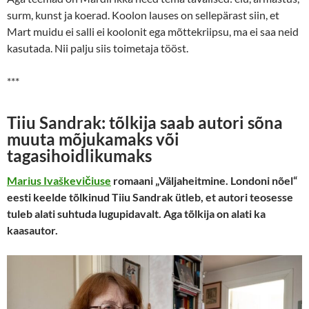
surm, kunst ja koerad. Koolon lauses on sellepärast siin, et
Mart muidu ei salli ei koolonit ega mõttekriipsu, ma ei saa neid
kasutada. Nii palju siis toimetaja tööst.
***
Tiiu Sandrak: tõlkija saab autori sõna
muuta mõjukamaks või
tagasihoidlikumaks
Marius Ivaškevičiuse
romaani „Väljaheitmine. Londoni nõel“
eesti keelde tõlkinud Tiiu Sandrak ütleb, et autori teosesse
tuleb alati suhtuda lugupidavalt. Aga tõlkija on alati ka
kaasautor.