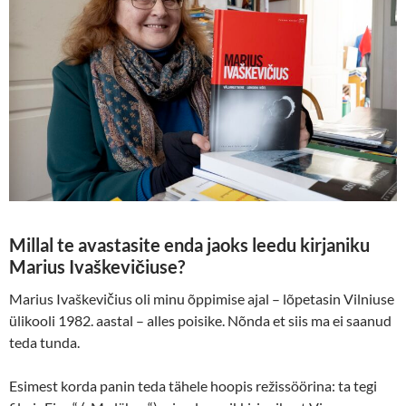
Millal te avastasite enda jaoks leedu kirjaniku
Marius Ivaškevičiuse?
Marius Ivaškevičius oli minu õppimise ajal – lõpetasin Vilniuse
ülikooli 1982. aastal – alles poisike. Nõnda et siis ma ei saanud
teda tunda.
Esimest korda panin teda tähele hoopis režissöörina: ta tegi