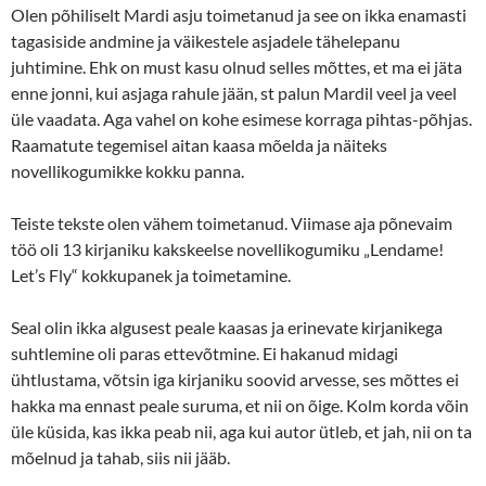
Olen põhiliselt Mardi asju toimetanud ja see on ikka enamasti
tagasiside andmine ja väikestele asjadele tähelepanu
juhtimine. Ehk on must kasu olnud selles mõttes, et ma ei jäta
enne jonni, kui asjaga rahule jään, st palun Mardil veel ja veel
üle vaadata. Aga vahel on kohe esimese korraga pihtas-põhjas.
Raamatute tegemisel aitan kaasa mõelda ja näiteks
novellikogumikke kokku panna.
Teiste tekste olen vähem toimetanud. Viimase aja põnevaim
töö oli 13 kirjaniku kakskeelse novellikogumiku „Lendame!
Let’s Fly“ kokkupanek ja toimetamine.
Seal olin ikka algusest peale kaasas ja erinevate kirjanikega
suhtlemine oli paras ettevõtmine. Ei hakanud midagi
ühtlustama, võtsin iga kirjaniku soovid arvesse, ses mõttes ei
hakka ma ennast peale suruma, et nii on õige. Kolm korda võin
üle küsida, kas ikka peab nii, aga kui autor ütleb, et jah, nii on ta
mõelnud ja tahab, siis nii jääb.