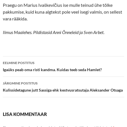
Praegu on Marius Ivaškevičius ise mulle teinud ühe tõlke
pakkumise, kuid kuna algtekst pole veel isegi valmis, on sellest
vara rääkida.
Ilmus Maalehes. Pildistasid Anni Õnneleid ja Sven Arbet
.
Postituste
EELMINE POSTITUS
töölaud
Igaüks peab oma risti kandma. Kuidas teeb seda Hamlet?
JÄRGMINE POSTITUS
Kulissidetagune jutt Sassiga ehk kestvusratsutaja Aleksander Otsaga
LISA KOMMENTAAR