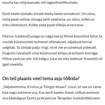
muuta kas mõjukamaks või tagasihoidlikumaks.
Eesti keele süntaks erineb leedu keele süntaksist. On sõnu,
mida peab mitme sõnaga lahti seletama, on sõnu, millel on
mitu tähendust. Kõike seda peab tõlkija arvestama.
Marius Ivaškevičiusega on väga hea ja lihtne koostööd teha: ta
vastab küsimustele esimesel võimalusel, vajaduse korral
selgitab. Ta sõidab palju ringi, nii et me ei suhelnud pidevalt.
Kogusin tavaliselt oma küsimused kimpu ja esitasin korraga.
Mõne vastuse olin töö käigus juba ise üles leidnud. Koostöö oli
igati meeldiv.
On teil plaanis veel tema asju tõlkida?
„Väljaheitmine. Kristus ja Tšingis-khaan“. Usun, et see on sama
hea nagu esimene osa. Kas eesti keeles ilmub, sõltub esimese
osa käekäigust Eestis ja kirjastuse Tänapäev heatahtlikkusest.