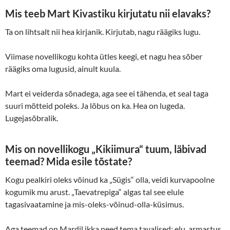
Mis teeb Mart Kivastiku kirjutatu nii elavaks?
Ta on lihtsalt nii hea kirjanik. Kirjutab, nagu räägiks lugu.
Viimase novellikogu kohta ütles keegi, et nagu hea sõber
räägiks oma lugusid, ainult kuula.
Mart ei veiderda sõnadega, aga see ei tähenda, et seal taga
suuri mõtteid poleks. Ja lõbus on ka. Hea on lugeda.
Lugejasõbralik.
Mis on novellikogu „Kikiimura“ tuum, läbivad
teemad? Mida esile tõstate?
Kogu pealkiri oleks võinud ka „Sügis“ olla, veidi kurvapoolne
kogumik mu arust. „Taevatrepiga“ algas tal see elule
tagasivaatamine ja mis-oleks-võinud-olla-küsimus.
Aga teemad on Mardil ikka need tema tavalised: elu, armastus,