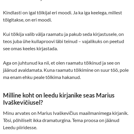
Kindlasti on igal tõlkijal eri moodi. Ja ka iga keelega, millest
tõlgitakse, on eri moodi.
Kui tõlkija valib välja raamatu ja pakub seda kirjastusele, on
teos juba ühe kullaproovi läbi teinud – vajalikuks on peetud
see omas keeles kirjastada.
Aga on juhtunud ka nii, et olen raamatu tõlkinud ja see on
jäänud avaldamata. Kuna raamatu tõlkimine on suur töö, pole
ma enam ehku peale tõlkima hakanud.
Milline koht on leedu kirjanike seas Marius
Ivaškevičiusel?
Minu arvates on Marius Ivaškevičius maailmanimega kirjanik.
Tõsi, põhiliselt ikka dramaturgina. Tema proosa on jäänud
Leedu piiridesse.