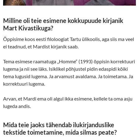
Milline oli teie esimene kokkupuude kirjanik
Mart Kivastikuga?
Õppisime koos eesti filoloogiat Tartu ülikoolis, aga siis ma veel
ei teadnud, et Mardist kirjanik saab.
Tema esimese raamatuga „Homme“ (1993) õppisin korrektuuri
lugema ja nii see läks. Isiklikel põhjustel pidin edaspidi kõiki
tema lugusid lugema. Ja arvamust avaldama. Ja toimetama. Ja
korrektuuri lugema.
Arvan, et Mardi ema oli algul ikka esimene, kellele ta oma asju
lugeda andis.
Mida teie jaoks tähendab ilukirjanduslike
tekstide toimetamine, mida silmas peate?