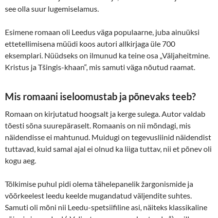
see olla suur lugemiselamus.
Esimene romaan oli Leedus väga populaarne, juba ainuüksi
ettetellimisena müüdi koos autori allkirjaga üle 700
eksemplari. Nüüdseks on ilmunud ka teine osa „Väljaheitmine.
Kristus ja Tšingis-khaan“, mis samuti väga nõutud raamat.
Mis romaani iseloomustab ja põnevaks teeb?
Romaan on kirjutatud hoogsalt ja kerge sulega. Autor valdab
tõesti sõna suurepäraselt. Romaanis on nii mõndagi, mis
näidendisse ei mahtunud. Muidugi on tegevusliinid näidendist
tuttavad, kuid samal ajal ei olnud ka liiga tuttav, nii et põnev oli
kogu aeg.
Tõlkimise puhul pidi olema tähelepanelik žargonismide ja
võõrkeelest leedu keelde mugandatud väljendite suhtes.
Samuti oli mõni nii Leedu-spetsiifiline asi, näiteks klassikaline