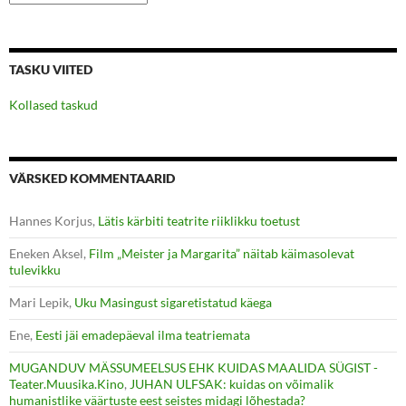
TASKU VIITED
Kollased taskud
VÄRSKED KOMMENTAARID
Hannes Korjus
,
Lätis kärbiti teatrite riiklikku toetust
Eneken Aksel
,
Film „Meister ja Margarita” näitab käimasolevat
tulevikku
Mari Lepik
,
Uku Masingust sigaretistatud käega
Ene
,
Eesti jäi emadepäeval ilma teatriemata
MUGANDUV MÄSSUMEELSUS EHK KUIDAS MAALIDA SÜGIST -
Teater.Muusika.Kino
,
JUHAN ULFSAK: kuidas on võimalik
humanistlike väärtuste eest seistes midagi lõhestada?