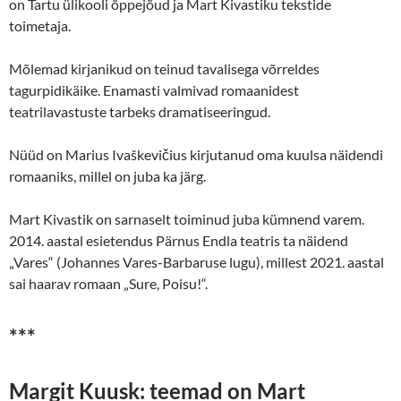
on Tartu ülikooli õppejõud ja Mart Kivastiku tekstide
toimetaja.
Mõlemad kirjanikud on teinud tavalisega võrreldes
tagurpidikäike. Enamasti valmivad romaanidest
teatrilavastuste tarbeks dramatiseeringud.
Nüüd on Marius Ivaškevičius kirjutanud oma kuulsa näidendi
romaaniks, millel on juba ka järg.
Mart Kivastik on sarnaselt toiminud juba kümnend varem.
2014. aastal esietendus Pärnus Endla teatris ta näidend
„Vares“ (Johannes Vares-Barbaruse lugu), millest 2021. aastal
sai haarav romaan „Sure, Poisu!“.
***
Margit Kuusk: teemad on Mart