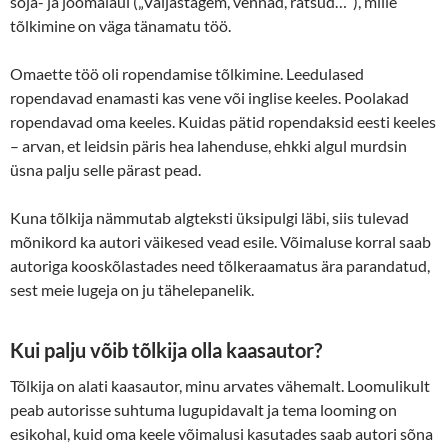
sõja- ja joomalaul („Valjastagem, vennad, ratsud…“), mille
tõlkimine on väga tänamatu töö.
Omaette töö oli ropendamise tõlkimine. Leedulased
ropendavad enamasti kas vene või inglise keeles. Poolakad
ropendavad oma keeles. Kuidas pätid ropendaksid eesti keeles
– arvan, et leidsin päris hea lahenduse, ehkki algul murdsin
üsna palju selle pärast pead.
Kuna tõlkija nämmutab algteksti üksipulgi läbi, siis tulevad
mõnikord ka autori väikesed vead esile. Võimaluse korral saab
autoriga kooskõlastades need tõlkeraamatus ära parandatud,
sest meie lugeja on ju tähelepanelik.
Kui palju võib tõlkija olla kaasautor?
Tõlkija on alati kaasautor, minu arvates vähemalt. Loomulikult
peab autorisse suhtuma lugupidavalt ja tema looming on
esikohal, kuid oma keele võimalusi kasutades saab autori sõna