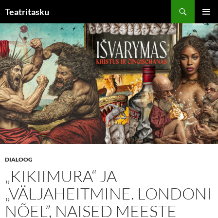
Liigu
Otsi
Teatritasku
sisu
PEAME
juurde
DIALOOG
„KIKIIMURA“ JA
„VÄLJAHEITMINE. LONDONI
NÕEL”, NAISED MEESTE