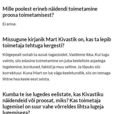
Mille poolest erineb näidendi toimetamine
proosa toimetamisest?
Ei erine.
Missugune kirjanik Mart Kivastik on, kas ta lepib
toimetaja tehtuga kergesti?
Kõigepealt ootab ta ausat tagasisidet. Vaidleme ikka. Kui lugu
valmis, siis edasine toimetamine on juba keeleliste asjadega
tegelemine, kordused, faktid ja muu selline. Ja lõpuks siis
korrektuur. Kuna Mart on ise väga keeletundlik, siis on temaga
lihtne hea keele eest seista.
Kumba te ise lugedes eelistate, kas Kivastiku
näidendeid või proosat, miks? Kas toimetaja
lugemisel on suur vahe võrreldes lihtsa lugeja
lugemisega?