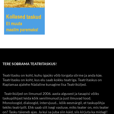
TERE SOBRAMA TEATRITASKUS!
Teatritasku on koht, kuhu igaüks võib torgata sõrme ja anda käe.
Teatritasku on koht, kus elu saab kokku teatriga. Teatritaskus on
Raplamaa ajalehe Nädaline kunagine lisa Teatriküljed.
Teatriküljed on ilmunud 2006. aasta algusest ja tasapisi võiks
taskupõhjast leida kõik seniilmunud ja just ilmuvad lood.
Monoloogid, dialoogid, intervjuud... kõik eesmärgil, et taskupõhja
tekiks teatripilt. Ehk saab siit isegi vastuse, miks teater on, mis teater
on? Tasku täieneb ajas. Ja kui sa juba siin käid, siis kirjuta ka midagi!