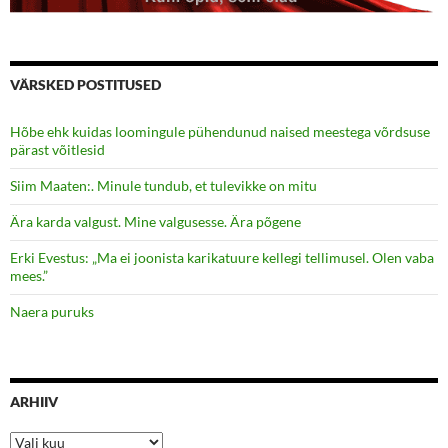
VÄRSKED POSTITUSED
Hõbe ehk kuidas loomingule pühendunud naised meestega võrdsuse
pärast võitlesid
Siim Maaten:. Minule tundub, et tulevikke on mitu
Ära karda valgust. Mine valgusesse. Ära põgene
Erki Evestus: „Ma ei joonista karikatuure kellegi tellimusel. Olen vaba
mees.”
Naera puruks
ARHIIV
Arhiiv