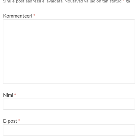
Sinu e-postiaadressi ei avaldata.
Nõutavad väljad on tähistatud
*
-ga
Kommenteeri
*
Nimi
*
E-post
*