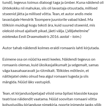
tundi), tegevus toimus dialoogi taga ja ümber. Kuna näidend oli
ühtekokku nii mahukas, siis oli lavastaja otsustada, millised
stseenid jätta ja millised võtta. Tean, et autor andis meie
lavastajale Hendrik Toompere juuniorile vabad käed. Ma
tõlkisin muidugi kogu teksti ära, kuid suured stseenid, mis
oleksid olnud ajaliselt pikad, jäeti välja. (
„Väljaheitmine“
esietendus Eesti Draamateatris 2016. aastal – toim.
)
Autor tahab näidendi kolmes eraldi romaanis lahti kirjutada.
Esimene osa on nüüd ka eesti keeles. Näidendi tegevus on
romaanis olemas, kuid üksikasjalikumalt ja selgemalt, samas
väga kaasahaaravalt ja rütmikalt. Tõlkides mõtlesin, et
näitlejatel oleks olnud hea algul romaani lugeda ja siis
mängida. Nüüd läks vastupidi.
Tean, et kirjandusõpetajad viisid oma õpilasi klasside kaupa
teatrisse näidendit vaatama. Nüüd soovitan romaani võtta
kohustusliku kirjanduse nimekirja, noorte inimeste jaoks võib