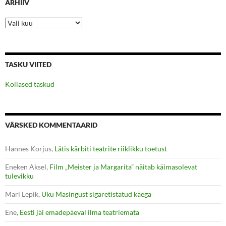
ARHIIV
Arhiiv
TASKU VIITED
Kollased taskud
VÄRSKED KOMMENTAARID
Hannes Korjus
,
Lätis kärbiti teatrite riiklikku toetust
Eneken Aksel
,
Film „Meister ja Margarita” näitab käimasolevat
tulevikku
Mari Lepik
,
Uku Masingust sigaretistatud käega
Ene
,
Eesti jäi emadepäeval ilma teatriemata