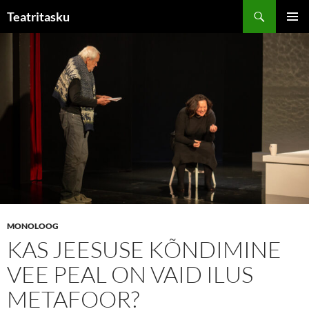
Liigu
Otsi
Teatritasku
sisu
PEAME
juurde
MONOLOOG
KAS JEESUSE KÕNDIMINE
VEE PEAL ON VAID ILUS
METAFOOR?