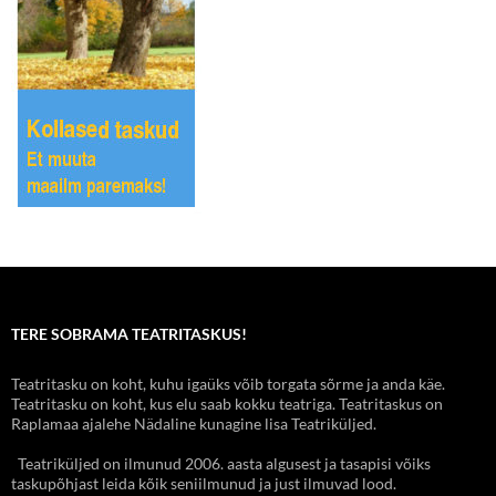
TERE SOBRAMA TEATRITASKUS!
Teatritasku on koht, kuhu igaüks võib torgata sõrme ja anda käe.
Teatritasku on koht, kus elu saab kokku teatriga. Teatritaskus on
Raplamaa ajalehe Nädaline kunagine lisa Teatriküljed.
Teatriküljed on ilmunud 2006. aasta algusest ja tasapisi võiks
taskupõhjast leida kõik seniilmunud ja just ilmuvad lood.