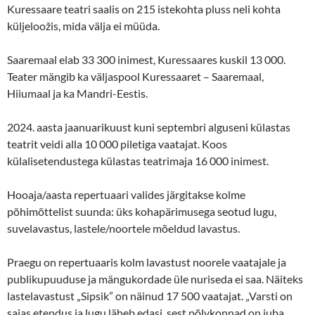
Kuressaare teatri saalis on 215 istekohta pluss neli kohta
küljeloožis, mida välja ei müüda.
Saaremaal elab 33 300 inimest, Kuressaares kuskil 13 000.
Teater mängib ka väljaspool Kuressaaret – Saaremaal,
Hiiumaal ja ka Mandri-Eestis.
2024. aasta jaanuarikuust kuni septembri alguseni külastas
teatrit veidi alla 10 000 piletiga vaatajat. Koos
külalisetendustega külastas teatrimaja 16 000 inimest.
Hooaja/aasta repertuaari valides järgitakse kolme
põhimõttelist suunda: üks kohapärimusega seotud lugu,
suvelavastus, lastele/noortele mõeldud lavastus.
Praegu on repertuaaris kolm lavastust noorele vaatajale ja
publikupuuduse ja mängukordade üle nuriseda ei saa. Näiteks
lastelavastust „Sipsik” on näinud 17 500 vaatajat. „Varsti on
sajas etendus ja lugu läheb edasi, sest põlvkonnad on juba