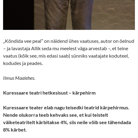
„Kõndida vee peal” on näidend ühes vaatuses, autor on öelnud
– ja lavastaja Allik seda mu meelest väga arvestab –, et teine
vaatus (kõik see, mis edasi saab) sünniks vaatajate koduteel,
kodudes ja peades.
Ilmus Maalehes.
Kuressaare teatri hetkesisust
– kärpehirm
Kuressaare teater elab nagu teisedki teatrid kärpehirmus.
Nende olukorra teeb kehvaks see, et kui teistelt
väiketeatritelt kärbitakse 4%, siis neile võib see tähendada
8% kärbet.