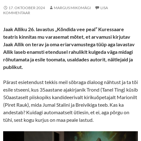
17. OKTOOBER 2024
MARGUS MIKOMÄGI
LISA
KOMMENTAAR
Jaak Alliku 26. lavastus „Kõndida vee peal” Kuressaare
teatris kinnitas mu varasemat mõtet, et arvamusi kirjutav
Jaak Allik on terav ja oma eriarvamustega tüüp
aga
lavastav
Allik laseb enamsti etendusel rahuliklt kulgeda väga midagi
rõhutamata ja esile toomata, usaldades autorit, näitlejaid ja
publikut.
Pärast esietendust tekkis meil sõbraga dialoog nähtust ja ta tõi
esile stseeni, kus 35aastane ajakirjanik Trond (Tanel Ting) küsib
50aastaselt piiskopiks kandideerivalt kirikuõpetajalt Marionilt
(Piret Rauk), mida Jumal Stalini ja Breivikiga teeb. Kas ka
andestab? Kuidagi automaatselt ütlesin, et ei, aga põrgu on
tühi, sest kogu kurjus on maa peale lastud.