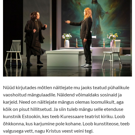
Nüüd kirjutades mõtlen näitlejate mu jaoks teatud pühalikule
vaoshoitud mängulaadile. Näidend võimaldaks sosinaid ja
karjeid. Need on näitlejate mängus olemas loomulikult, aga
kõik on pisut hillitsetud. Ja siin tuleb mängu selle etenduse
kunstnik Estookin, kes teeb Kuressaare teatrist kiriku. Loob
õhkkonna, kus karjumine pole kohane. Loob kunstiteose, teeb
valgusega vett, nagu Kristus veest veini tegi.