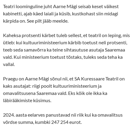
Teatri loominguline juht Aarne Mägi seisab keset väikest
kabinetti, ajab käed laiali ja küsib, kustkohast siin midagi
kärpida on. See pilt jääb meelde.
Kaheksa protsenti kärbet tuleb sellest, et teatril on leping, mis
ütleb: kui kultuuriministeerium kärbib toetust neli protsenti,
teeb seda samavõrra ka teine sihtasutuse asutaja Saaremaa
vald. Kui ministeerium toetust tõstaks, tuleks seda teha ka
vallal.
Praegu on Aarne Mägi sõnul nii, et SA Kuressaare Teatril on
kaks asutajat: riigi poolt kultuuriministeerium ja
omavalitsusena Saaremaa vald. Eks kõik ole ikka ka
läbirääkimiste küsimus.
2024. aasta eelarves panustavad nii riik kui ka omavalitsus
võrdse summa, kumbki 247 254 eurot.