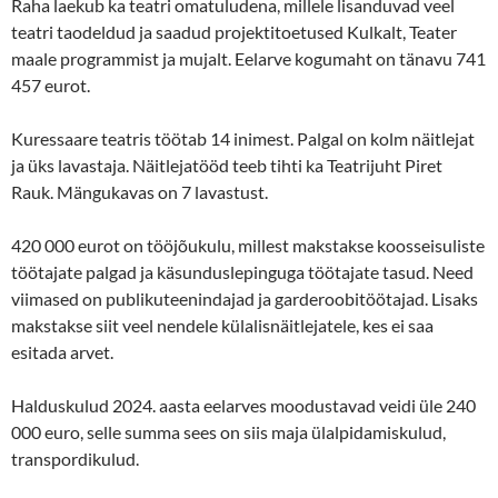
Raha laekub ka teatri omatuludena, millele lisanduvad veel
teatri taodeldud ja saadud projektitoetused Kulkalt, Teater
maale programmist ja mujalt. Eelarve kogumaht on tänavu 741
457 eurot.
Kuressaare teatris töötab 14 inimest. Palgal on kolm näitlejat
ja üks lavastaja. Näitlejatööd teeb tihti ka Teatrijuht Piret
Rauk. Mängukavas on 7 lavastust.
420 000 eurot on tööjõukulu, millest makstakse koosseisuliste
töötajate palgad ja käsunduslepinguga töötajate tasud. Need
viimased on publikuteenindajad ja garderoobitöötajad. Lisaks
makstakse siit veel nendele külalisnäitlejatele, kes ei saa
esitada arvet.
Halduskulud 2024. aasta eelarves moodustavad veidi üle 240
000 euro, selle summa sees on siis maja ülalpidamiskulud,
transpordikulud.