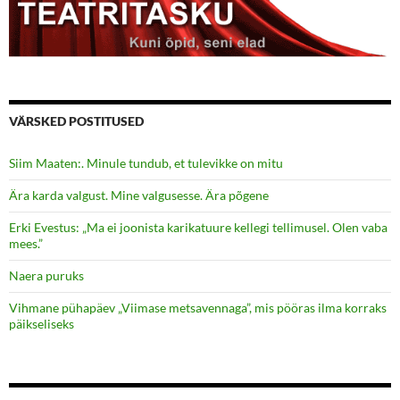
VÄRSKED POSTITUSED
Siim Maaten:. Minule tundub, et tulevikke on mitu
Ära karda valgust. Mine valgusesse. Ära põgene
Erki Evestus: „Ma ei joonista karikatuure kellegi tellimusel. Olen vaba
mees.”
Naera puruks
Vihmane pühapäev „Viimase metsavennaga”, mis pööras ilma korraks
päikseliseks