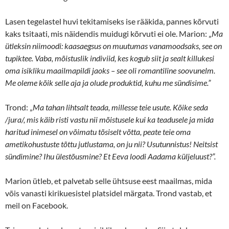
Lasen tegelastel huvi tekitamiseks ise rääkida, pannes kõrvuti
kaks tsitaati, mis näidendis muidugi kõrvuti ei ole. Marion: „
Ma
ütleksin niimoodi: kaasaegsus on muutumas vanamoodsaks, see on
tupiktee. Vaba, mõistuslik indiviid, kes kogub siit ja sealt killukesi
oma isikliku maailmapildi jaoks – see oli romantiline soovunelm.
Me oleme kõik selle aja ja olude produktid, kuhu me sündisime.”
Trond: „
Ma tahan lihtsalt teada, millesse teie usute. Kõike seda
/jura/, mis käib risti vastu nii mõistusele kui ka teadusele ja mida
haritud inimesel on võimatu tõsiselt võtta, peate teie oma
ametikohustuste tõttu jutlustama, on ju nii? Usutunnistus! Neitsist
sündimine? Ihu ülestõusmine? Et Eeva loodi Aadama küljeluust?”.
Marion ütleb, et palvetab selle ühtsuse eest maailmas, mida
võis vanasti kirikuesistel platsidel märgata. Trond vastab, et
meil on Facebook.