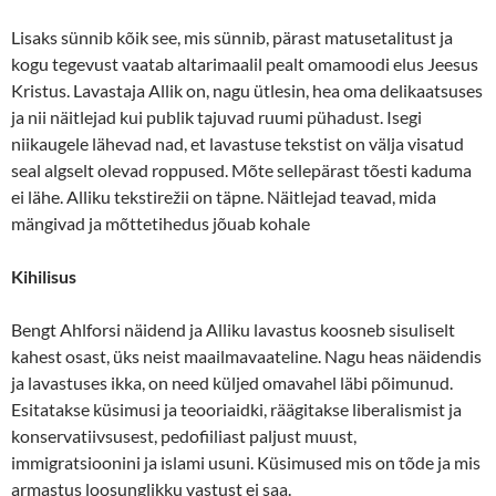
Lisaks sünnib kõik see, mis sünnib, pärast matusetalitust ja
kogu tegevust vaatab altarimaalil pealt omamoodi elus Jeesus
Kristus. Lavastaja Allik on, nagu ütlesin, hea oma delikaatsuses
ja nii näitlejad kui publik tajuvad ruumi pühadust. Isegi
niikaugele lähevad nad, et lavastuse tekstist on välja visatud
seal algselt olevad roppused. Mõte sellepärast tõesti kaduma
ei lähe. Alliku tekstirežii on täpne. Näitlejad teavad, mida
mängivad ja mõttetihedus jõuab kohale
Kihilisus
Bengt Ahlforsi näidend ja Alliku lavastus koosneb sisuliselt
kahest osast, üks neist maailmavaateline. Nagu heas näidendis
ja lavastuses ikka, on need küljed omavahel läbi põimunud.
Esitatakse küsimusi ja teooriaidki, räägitakse liberalismist ja
konservatiivsusest, pedofiiliast paljust muust,
immigratsioonini ja islami usuni. Küsimused mis on tõde ja mis
armastus loosunglikku vastust ei saa.