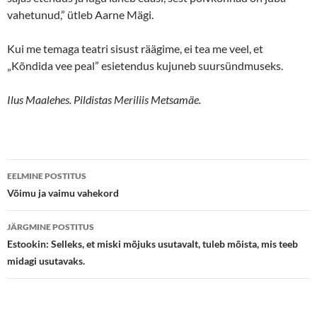
vahetunud,” ütleb Aarne Mägi.
Kui me temaga teatri sisust räägime, ei tea me veel, et
„Kõndida vee peal” esietendus kujuneb suursündmuseks.
Ilus Maalehes.
Pildistas Meriliis Metsamäe.
Postituste
EELMINE POSTITUS
töölaud
Võimu ja vaimu vahekord
JÄRGMINE POSTITUS
Estookin: Selleks, et miski mõjuks usutavalt, tuleb mõista, mis teeb
midagi usutavaks.