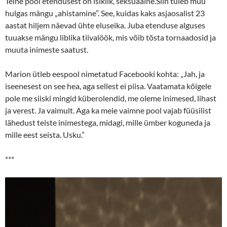
Teine pool etendusest on isiklik, seksuaalne.Siin tuleb muu
hulgas mängu „ahistamine”. See, kuidas kaks asjaosalist 23
aastat hiljem näevad ühte eluseika. Juba etenduse alguses
tuuakse mängu liblika tiivalöök, mis võib tõsta tornaadosid ja
muuta inimeste saatust.
Marion ütleb eespool nimetatud Facebooki kohta: „Jah, ja
iseenesest on see hea, aga sellest ei piisa. Vaatamata kõigele
pole me siiski mingid küberolendid, me oleme inimesed, lihast
ja verest. Ja vaimult. Aga ka meie vaimne pool vajab füüsilist
lähedust teiste inimestega, midagi, mille ümber koguneda ja
mille eest seista. Usku.”
***