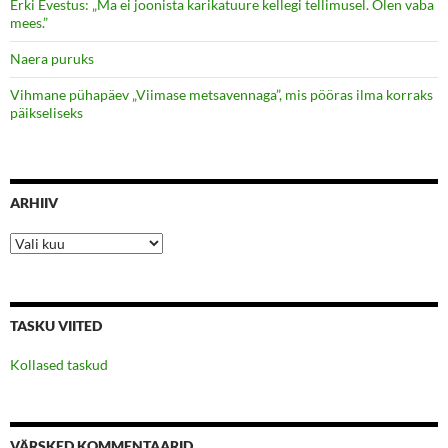
Erki Evestus: „Ma ei joonista karikatuure kellegi tellimusel. Olen vaba
mees.”
Naera puruks
Vihmane pühapäev „Viimase metsavennaga”, mis pööras ilma korraks
päikseliseks
ARHIIV
Arhiiv
TASKU VIITED
Kollased taskud
VÄRSKED KOMMENTAARID