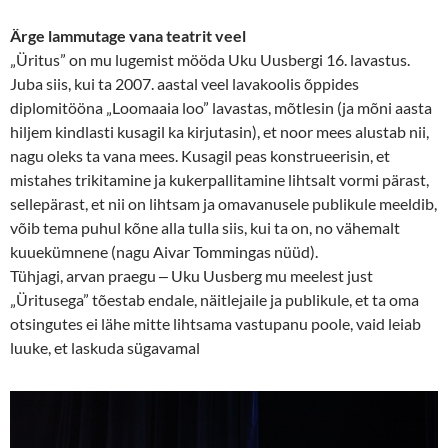
Ärge lammutage vana teatrit veel
„Üritus” on mu lugemist mööda Uku Uusbergi 16. lavastus.
Juba siis, kui ta 2007. aastal veel lavakoolis õppides
diplomitööna „Loomaaia loo” lavastas, mõtlesin (ja mõni aasta
hiljem kindlasti kusagil ka kirjutasin), et noor mees alustab nii,
nagu oleks ta vana mees. Kusagil peas konstrueerisin, et
mistahes trikitamine ja kukerpallitamine lihtsalt vormi pärast,
sellepärast, et nii on lihtsam ja omavanusele publikule meeldib,
võib tema puhul kõne alla tulla siis, kui ta on, no vähemalt
kuuekümnene (nagu Aivar Tommingas nüüd).
Tühjagi, arvan praegu ‒ Uku Uusberg mu meelest just
„Üritusega” tõestab endale, näitlejaile ja publikule, et ta oma
otsingutes ei lähe mitte lihtsama vastupanu poole, vaid leiab
luuke, et laskuda sügavamal