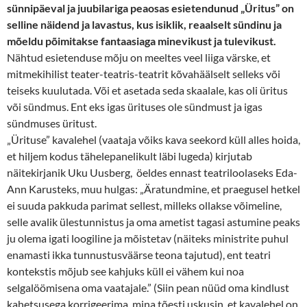
sünnipäeval ja juubilariga peaosas esietendunud „Üritus” on
selline näidend ja lavastus, kus isiklik, reaalselt sündinu ja
mõeldu põimitakse fantaasiaga minevikust ja tulevikust.
Nähtud esietenduse mõju on meeltes veel liiga värske, et
mitmekihilist teater-teatris-teatrit kõvahäälselt selleks või
teiseks kuulutada. Või et asetada seda skaalale, kas oli üritus
või sündmus. Ent eks igas ürituses ole sündmust ja igas
sündmuses üritust.
„Ürituse” kavalehel (vaataja võiks kava seekord küll alles hoida,
et hiljem kodus tähelepanelikult läbi lugeda) kirjutab
näitekirjanik Uku Uusberg, öeldes ennast teatriloolaseks Eda-
Ann Karusteks, muu hulgas: „Äratundmine, et praegusel hetkel
ei suuda pakkuda parimat sellest, milleks ollakse võimeline,
selle avalik ülestunnistus ja oma ametist tagasi astumine peaks
ju olema igati loogiline ja mõistetav (näiteks ministrite puhul
enamasti ikka tunnustusväärse teona tajutud), ent teatri
kontekstis mõjub see kahjuks küll ei vähem kui noa
selgalöömisena oma vaatajale.” (Siin pean nüüd oma kindlust
kahetsusega korrigeerima, mina tõesti uskusin, et kavalehel on