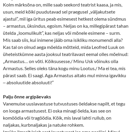
Kolm märksõna on, mille saab seekord teatrist kaasa, ja mis,
usun, meid kõiki puudutavad sel praegusel „väljakutsete
ajastul”, mil iga üritus peab esimesest hetkest olema sündmus
– armastus, üksindus, egoism. Neljas on ka, millegipärast tahan
ütelda „loomulikult”, kas neljas või mõnele esimene – surm.
Mis saab siis, kui inimene jääb oma isikliku monumendi alla?
Kas tal on olnud aega mõelda mõtteid, mida Leofred Luuk on
üheteistkümne aasta jooksul teatrilavast eemal olles mõelnud:
„Armastus… on võti. Kõiksusesse./ Minu Usk võinuks olla
Armastus. Selles oleks täna kogu minu Lootus./ Ma ei tea, mis
pärast saab. Ei saagi. Aga Armastus aitaks mul minna igavikku
‒ absoluutide absoluuti!“
Palju õnne argipäevaks
Vanemuise uuslavastuse tutvustuses öeldakse napilt, et tegu
on looga armastusest. Ei oska minagi öelda, kas see on
komöödia või tragöödia. Kõik, mis laval lahti rullub, on
naljakas, kurbnaljakas ja natuke rohkem.
Igaüks ilmselt leiab sest lavastusest ise oma pealiini. Minul