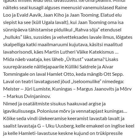
näiteks seal kusagil alguses meenusid vanemuislased Raine
Loo ja Evald Aavik, Jaan Kiho ja Jaan Tooming. Elatud elu
slepist ka see (küll Ugala lavalt), kui Jaan Tooming oma isa
sünnipäeva tähistamise pidulikul „Rahva sõja” etendusel
„hulluks” läks, sussides ja velvetteksades lavale ilmus, lõigates
skalpelliga katki maailmaruumi kujutava, käsitsi maalitud
lavahorisondi, käes Martin Lutheri Väike Katekismus …
Mida näeb vaataja, kes läheb „Üritust” vaatama? Lisaks
suurepärasele näitlejapaarile Külliki Saldrele ja Aivar
Tommingale on laval Hamlet Otto, keda mängib Ott Sepp.
Laval on teatri lavatagused jõud „iseloomulike” nimedega:
Meister ‒ Jüri Lumiste, Kuningas – Margus Jaanovits ja Mõrv
– Markus Dvinjaninov.
Nimed ja osatäitmiste sisukus haakuvad argise ja
igavikulisusega. Poloniuse mõrv ja vennatapjast kuningas…
Kõike seda vindi ülekeeramise keeramist lavastab lavalt ja
saalist lavastaja G – Uku Uusberg, kelle emakeel on inglise keel
ja kelle Hamleti-lavastuse keskne kujund on trükipressile