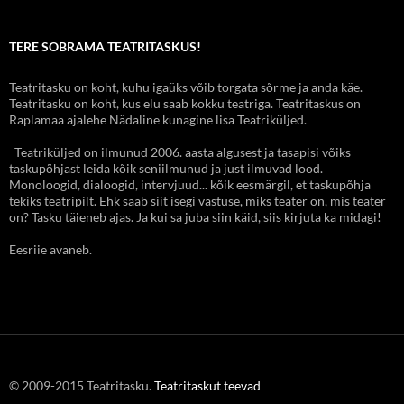
TERE SOBRAMA TEATRITASKUS!
Teatritasku on koht, kuhu igaüks võib torgata sõrme ja anda käe.
Teatritasku on koht, kus elu saab kokku teatriga. Teatritaskus on
Raplamaa ajalehe Nädaline kunagine lisa Teatriküljed.
Teatriküljed on ilmunud 2006. aasta algusest ja tasapisi võiks
taskupõhjast leida kõik seniilmunud ja just ilmuvad lood.
Monoloogid, dialoogid, intervjuud... kõik eesmärgil, et taskupõhja
tekiks teatripilt. Ehk saab siit isegi vastuse, miks teater on, mis teater
on? Tasku täieneb ajas. Ja kui sa juba siin käid, siis kirjuta ka midagi!
Eesriie avaneb.
© 2009-2015 Teatritasku.
Teatritaskut teevad