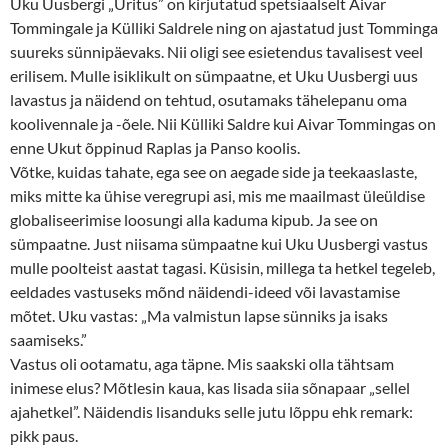
Uku Uusbergi „Üritus” on kirjutatud spetsiaalselt Aivar
Tommingale ja Külliki Saldrele ning on ajastatud just Tomminga
suureks sünnipäevaks. Nii oligi see esietendus tavalisest veel
erilisem. Mulle isiklikult on sümpaatne, et Uku Uusbergi uus
lavastus ja näidend on tehtud, osutamaks tähelepanu oma
koolivennale ja -õele. Nii Külliki Saldre kui Aivar Tommingas on
enne Ukut õppinud Raplas ja Panso koolis.
Võtke, kuidas tahate, ega see on aegade side ja teekaaslaste,
miks mitte ka ühise veregrupi asi, mis me maailmast üleüldise
globaliseerimise loosungi alla kaduma kipub. Ja see on
sümpaatne. Just niisama sümpaatne kui Uku Uusbergi vastus
mulle poolteist aastat tagasi. Küsisin, millega ta hetkel tegeleb,
eeldades vastuseks mõnd näidendi-ideed või lavastamise
mõtet. Uku vastas: „Ma valmistun lapse sünniks ja isaks
saamiseks.”
Vastus oli ootamatu, aga täpne. Mis saakski olla tähtsam
inimese elus? Mõtlesin kaua, kas lisada siia sõnapaar „sellel
ajahetkel”. Näidendis lisanduks selle jutu lõppu ehk remark:
pikk paus.