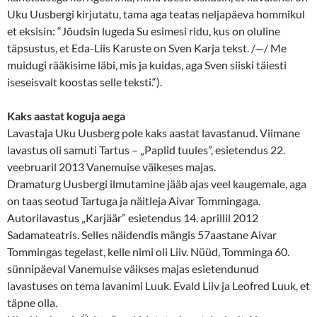
Uku Uusbergi kirjutatu, tama aga teatas neljapäeva hommikul
et eksisin: “Jõudsin lugeda Su esimesi ridu, kus on oluline
täpsustus, et Eda-Liis Karuste on Sven Karja tekst. /—/ Me
muidugi rääkisime läbi, mis ja kuidas, aga Sven siiski täiesti
iseseisvalt koostas selle teksti.“).
Kaks aastat koguja aega
Lavastaja Uku Uusberg pole kaks aastat lavastanud. Viimane
lavastus oli samuti Tartus – „Paplid tuules”, esietendus 22.
veebruaril 2013 Vanemuise väikeses majas.
Dramaturg Uusbergi ilmutamine jääb ajas veel kaugemale, aga
on taas seotud Tartuga ja näitleja Aivar Tommingaga.
Autorilavastus „Karjäär” esietendus 14. aprillil 2012
Sadamateatris. Selles näidendis mängis 57aastane Aivar
Tommingas tegelast, kelle nimi oli Liiv. Nüüd, Tomminga 60.
sünnipäeval Vanemuise väikses majas esietendunud
lavastuses on tema lavanimi Luuk. Evald Liiv ja Leofred Luuk, et
täpne olla.