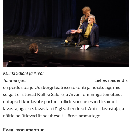
Külliki Saldre ja Aivar
Tommingas.
Selles näidendis
on peidus palju Uusbergi teatriseisukohti ja hoiatusigi, mis
selgelt eristuvad Külliki Saldre ja Aivar Tomminga teineteist
ülitäpselt kuulavate partnerrollide võrdluses mitte ainult
lavastajaga, kes lavastab tõlgi vahendusel. Autor, lavastaja ja
näitlejad ütlevad üsna üheselt – ärge lammutage.
Exegi monumentum