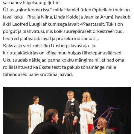
sarnanev hiigelsuur giljotiin.
Ütlus „mine kloostrisse“, mida Hamlet ütleb Opheliale (neid on
laval kaks ‒ Rita ja Niina, Linda Kolde ja Jaanika Arum), haakub
äkki Leofred Luugi lahkumisega lavalt 49aastaselt. Tükis on
põrgut ja plahvatusi, mis kõik suurepäraselt orkestreeritud.
Leofred plahvatab laval ja prožektorid samuti…
Kaks asja veel, mis Uku Uusbergi lavastaja- ja
kirjutajakäekirjas on kõige muu hulgas tähelepanuväärsed:
Uku suudab näitlejad panna kokku mängima nii, et nad oma
rollis lähtuvad ka üksteisest; ta pakub sõnamänge, mille
tähendused pähe kruttima jäävad.