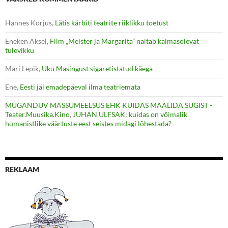
Hannes Korjus
,
Lätis kärbiti teatrite riiklikku toetust
Eneken Aksel
,
Film „Meister ja Margarita” näitab käimasolevat
tulevikku
Mari Lepik
,
Uku Masingust sigaretistatud käega
Ene
,
Eesti jäi emadepäeval ilma teatriemata
MUGANDUV MÄSSUMEELSUS EHK KUIDAS MAALIDA SÜGIST -
Teater.Muusika.Kino
,
JUHAN ULFSAK: kuidas on võimalik
humanistlike väärtuste eest seistes midagi lõhestada?
REKLAAM