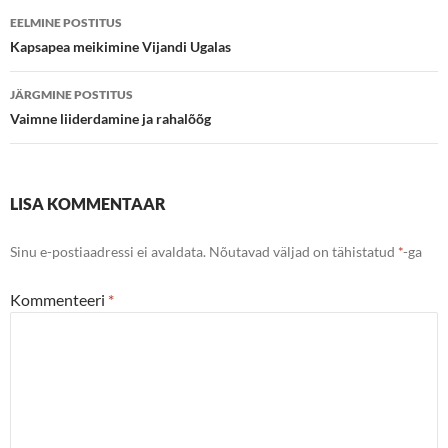
Postituste
EELMINE POSTITUS
töölaud
Kapsapea meikimine Vijandi Ugalas
JÄRGMINE POSTITUS
Vaimne liiderdamine ja rahalõõg
LISA KOMMENTAAR
Sinu e-postiaadressi ei avaldata.
Nõutavad väljad on tähistatud
*
-ga
Kommenteeri
*