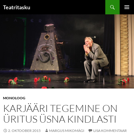
Liigu
Otsi
Teatritasku
sisu
PEAME
juurde
MONOLOOG
KARJÄÄRI TEGEMINE ON
ÜRITUS ÜSNA KINDLASTI
2. OKTOOBER 2015
MARGUS MIKOMÄGI
LISA KOMMENTAAR