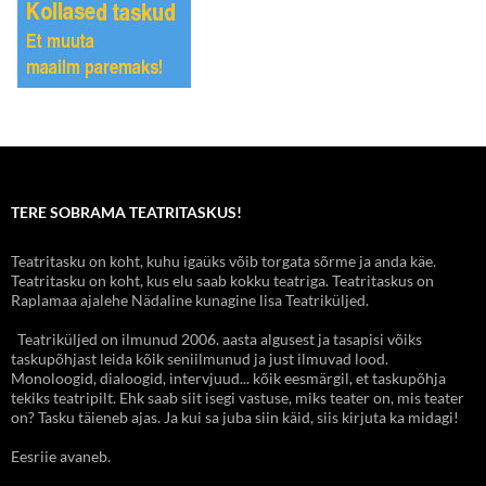
TERE SOBRAMA TEATRITASKUS!
Teatritasku on koht, kuhu igaüks võib torgata sõrme ja anda käe.
Teatritasku on koht, kus elu saab kokku teatriga. Teatritaskus on
Raplamaa ajalehe Nädaline kunagine lisa Teatriküljed.
Teatriküljed on ilmunud 2006. aasta algusest ja tasapisi võiks
taskupõhjast leida kõik seniilmunud ja just ilmuvad lood.
Monoloogid, dialoogid, intervjuud... kõik eesmärgil, et taskupõhja
tekiks teatripilt. Ehk saab siit isegi vastuse, miks teater on, mis teater
on? Tasku täieneb ajas. Ja kui sa juba siin käid, siis kirjuta ka midagi!
Eesriie avaneb.