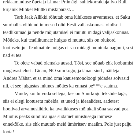
reklaaminduse õpetaja Linnar Priimägi, suhtekorraldaja Ivo Rull,
kirjanik Mihkel Muttki miskipärast…
Tark Jaak Allikki rõhutab oma lühikeses arvamuses, et Saku
suurhallis viibinud inimesed olid Eesti valijaskonnast oluliselt
teadlikumad ja nende mõjutamisel ei muutu midagi valijaskonnas.
Mõtleks, kui teadlikumate hulgas ei muutu, siis on olukord
lootusetu ju. Teadmatute hulgas ei saa midagi muutuda nagunii, sest
nad ei tea.
Te olete vabad olemaks ausad. Tõsi, see nõuab ehk loobumist
mugavast elust. Tänan, NO suurkogu, ja tänan sind , näitleja
Andres Mähar, et sa mind oma katusemonoloogi pidades solvasid
nii, et see julgustas mitmes mõttes ka ennast pe***e saatma.
Muide, kui tutvuda sellega, kes on Suurkogu tekstide taga,
siis ei olegi lootusetu mõelda, et uued ja ideaalidest, aadetest
hoolivad arvamusliidrid ka avalikkuses mõjukalt sõna saavad pea.
Muutus peaks sündima igas südametunnistusega inimese
ennekõike, siis ehk muutub meid ümbritsev maailm. Pole just palju
loota!