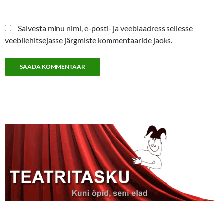
Salvesta minu nimi, e-posti- ja veebiaadress sellesse
veebilehitsejasse järgmiste kommentaaride jaoks.