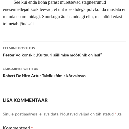
See kui enda koha pärast muretsevad stagneerunud
eneseimetlejad kõik teevad, et uut ideaalidega põlvkonda mustata ei
muuda enam midagi. Suurkogu äratas midagi ellu, mis nüüd edasi
toimetab jõudsalt.
Postituste
EELMINE POSTITUS
töölaud
Peeter Volkonski: „Kultuuri säilimise mõõtühik on laul“
JÄRGMINE POSTITUS
Robert De Niro Artur Talviku filmis kõrvalosas
LISA KOMMENTAAR
Sinu e-postiaadressi ei avaldata.
Nõutavad väljad on tähistatud
*
-ga
Kommenteeri
*