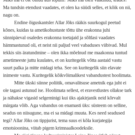
Ma tundsin etendust vaadates, et olen ka süüdi selles, et kõik on nii,
nagu on.
Endine õiguskantsler Allar Jõks rääkis suurkogul peetud
kõnes, kuidas ta ametikohustuste tõttu ühe erakonna juhi
sünnipäeval osaledes erakonna toetajaid ja sõltlasi vaadates
hämmastunud oli, et neist nii paljud veel vabaduses viibivad. Mul
tekkis siis äratundmine – olen ikka mõelnud me maakonna tuntud
ametimeeste juttu kuulates, et on kuritegelik võtta aastaid vastu
suurt palka ja mitte midagi teha. See on kuritegelik siin elavate
inimeste vastu. Kuritegelik kõikvõimalikest vabandustest hoolimata.
Mitte ükski siinne poliitik, omavalitsuse ametnik ega juht ei
ole tagasi astunud ise. Hoolimata sellest, et eravestlustes ollakse tark
ja nähakse vigasid selgeminigi kui üks ajakirjanik neid kõrvalt
märgata võib. Aga vabandus on enamasti üks: süsteem on selline,
seadus on niisugune, ma ei sa midagi muuta. Kes need seadused
tegi? Allar Jõks on tippjurist, tema suus ei kõla kurjategija
emotsioonina, viitab pigem krimnaalkoodeksile.