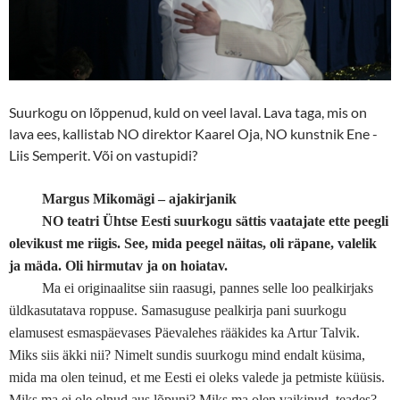
Suurkogu on lõppenud, kuld on veel laval. Lava taga, mis on
lava ees, kallistab NO direktor Kaarel Oja, NO kunstnik Ene -
Liis Semperit. Või on vastupidi?
Margus Mikomägi – ajakirjanik
NO teatri Ühtse Eesti suurkogu sättis vaatajate ette peegli
olevikust me riigis. See, mida peegel näitas, oli räpane, valelik
ja mäda. Oli hirmutav ja on hoiatav.
Ma ei originaalitse siin raasugi, pannes selle loo pealkirjaks
üldkasutatava roppuse. Samasuguse pealkirja pani suurkogu
elamusest esmaspäevases Päevalehes rääkides ka Artur Talvik.
Miks siis äkki nii? Nimelt sundis suurkogu mind endalt küsima,
mida ma olen teinud, et me Eesti ei oleks valede ja petmiste küüsis.
Miks ma ei ole olnud aus lõpuni? Miks ma olen vaikinud, teades?