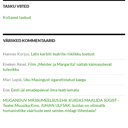
TASKU VIITED
Kollased taskud
VÄRSKED KOMMENTAARID
Hannes Korjus
,
Lätis kärbiti teatrite riiklikku toetust
Eneken Aksel
,
Film „Meister ja Margarita” näitab käimasolevat
tulevikku
Mari Lepik
,
Uku Masingust sigaretistatud käega
Ene
,
Eesti jäi emadepäeval ilma teatriemata
MUGANDUV MÄSSUMEELSUS EHK KUIDAS MAALIDA SÜGIST -
Teater.Muusika.Kino
,
JUHAN ULFSAK: kuidas on võimalik
humanistlike väärtuste eest seistes midagi lõhestada?