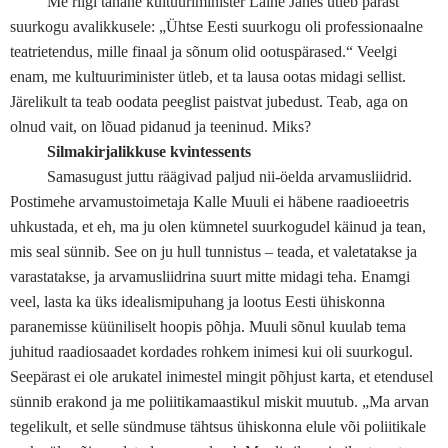
Me riigi tänane kultuuriminister Laine Jänes ütleb pärast
suurkogu avalikkusele: „Ühtse Eesti suurkogu oli professionaalne
teatrietendus, mille finaal ja sõnum olid ootuspärased.“ Veelgi
enam, me kultuuriminister ütleb, et ta lausa ootas midagi sellist.
Järelikult ta teab oodata peeglist paistvat jubedust. Teab, aga on
olnud vait, on lõuad pidanud ja teeninud. Miks?
Silmakirjalikkuse kvintessents
Samasugust juttu räägivad paljud nii-öelda arvamusliidrid.
Postimehe arvamustoimetaja Kalle Muuli ei häbene raadioeetris
uhkustada, et eh, ma ju olen kümnetel suurkogudel käinud ja tean,
mis seal sünnib. See on ju hull tunnistus – teada, et valetatakse ja
varastatakse, ja arvamusliidrina suurt mitte midagi teha. Enamgi
veel, lasta ka üks idealismipuhang ja lootus Eesti ühiskonna
paranemisse küüniliselt hoopis põhja. Muuli sõnul kuulab tema
juhitud raadiosaadet kordades rohkem inimesi kui oli suurkogul.
Seepärast ei ole arukatel inimestel mingit põhjust karta, et etendusel
sünnib erakond ja me poliitikamaastikul miskit muutub. „Ma arvan
tegelikult, et selle sündmuse tähtsus ühiskonna elule või poliitikale