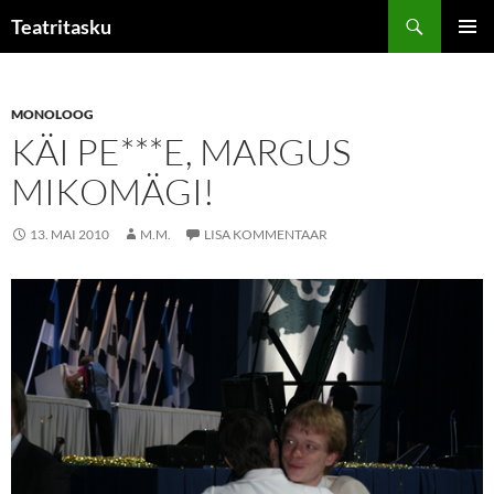
Liigu
Otsi
Teatritasku
sisu
PEAME
juurde
MONOLOOG
KÄI PE***E, MARGUS
MIKOMÄGI!
13. MAI 2010
M.M.
LISA KOMMENTAAR