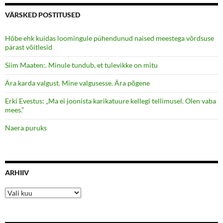
VÄRSKED POSTITUSED
Hõbe ehk kuidas loomingule pühendunud naised meestega võrdsuse
pärast võitlesid
Siim Maaten:. Minule tundub, et tulevikke on mitu
Ära karda valgust. Mine valgusesse. Ära põgene
Erki Evestus: „Ma ei joonista karikatuure kellegi tellimusel. Olen vaba
mees.”
Naera puruks
ARHIIV
Arhiiv