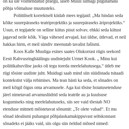
on ka üle võimendatud praegu, laseb Muuli silmagi pilgutamata
põhja võimaluse muutusteks.
Poliitiliselt korrektselt kiidab mees tegijaid: „Ma hindan seda
kõike suurepäraseks teatriprojektiks ja suurepäraseks äriprojektiks.“
Usun, et tegijatele on selline kiitus pisut solvav, ehkki seda kiitust
jagavad neile kõik. Väga vähesed arvajad, kui üldse, ütlevad, et neil
hakkas hirm, et meil sündiv meenutab tavalist fašismi.
Koos Kalle Muuliga esines saates Olukorrast riigis seekord
Eesti Rahvusringhäälingu uudistejuht Urmet Kook. „ Minu kui
poliitikahuvilise jaoks oli tegu toreda meelelahutusega,“ ütleb me
riigi tõsiste uudiste juht. Muidugi saab mind siin süüdistada tsitaadi
kontekstist välja rebimises. Ma tean hästi ka seda, et sõnades on
meil kõigil õigus oma arvamusele. Aga kui tõsise hoiatusetenduse
järel nimetavad arvamusliidrid seda teatrile au ja kuulsuse
kogumiseks ning meelelahutuseks, siis see vaid tõestab NO
etenduse mitmeti mõistetavat sõnumit: „Te olete vabad“. Et mu
sõnad idealismi puhangut põhjalaskamakippuvast seltskonnast
sõnadeks ei jääks vaid, siis olgu siin öeldud mõned nimed: