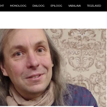
EHT
MONOLOOG
DIALOOG
EPILOOG
VABALAVA
TEGELASED