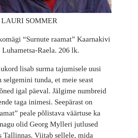
S LAURI SOMMER
omägi “Surnute raamat” Kaarnakivi
, Luhametsa-Raela. 206 lk.
ukord lisab surma tajumisele uusi
 selgemini tunda, et meie seast
õned igal päeval. Jälgime numbreid
nde taga inimesi. Seepärast on
amat” peale põlistava väärtuse ka
nagu olid Georg Mylleri jutlused
 Tallinnas. Viitab sellele, mida