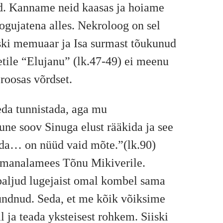
ud. Kanname neid kaasas ja hoiame
ogujatena alles. Nekroloog on sel
ski memuaar ja Isa surmast tõukunud
etile “Elujanu” (lk.47-49) ei meenu
roosas võrdset.
eda tunnistada, aga mu
une soov Sinuga elust rääkida ja see
ada… on nüüd vaid mõte.”(lk.90)
r manalamees Tõnu Mikiverile.
paljud lugejaist omal kombel sama
undnud. Seda, et me kõik võiksime
l ja teada yksteisest rohkem. Siiski