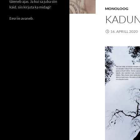
täieneb ajas. Ja kui sa juba siin
käid, siis kirjuta ka midagi!
MONOLOOG
KADUN
Eesriie avaneb.
16. APRILL 2020