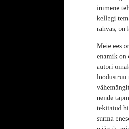
inimene teh
kellegi tem
rahvas, on 
Meie ees on
enamik on o
autori omak
loodustruu
vähemängitu
nende tapmi
tekitatud hi
surma enese
päästik, mi