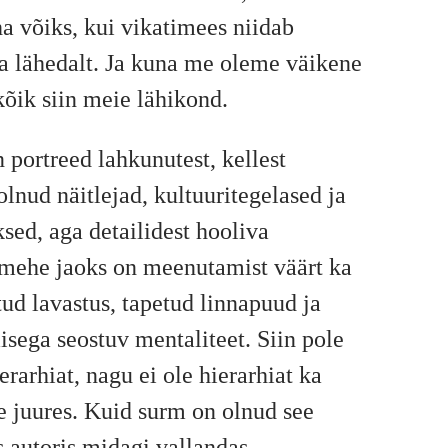
a võiks, kui vikatimees niidab
a lähedalt. Ja kuna me oleme väikene
kõik siin meie lähikond.
 portreed lahkunutest, kellest
lnud näitlejad, kultuuritegelased ja
sed, aga detailidest hooliva
 mehe jaoks on meenutamist väärt ka
d lavastus, tapetud linnapuud ja
sega seostuv mentaliteet. Siin pole
erarhiat, nagu ei ole hierarhiat ka
 juures. Kuid surm on olnud see
s autoris midagi vallandas.