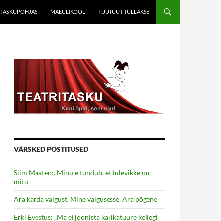
TASKUPÕHJAS
MÄEÜLIKOOL
TUUTUUT TULLAKSE
VÄRSKED POSTITUSED
Siim Maaten:. Minule tundub, et tulevikke on
mitu
Ära karda valgust. Mine valgusesse. Ära põgene
Erki Evestus: „Ma ei joonista karikatuure kellegi