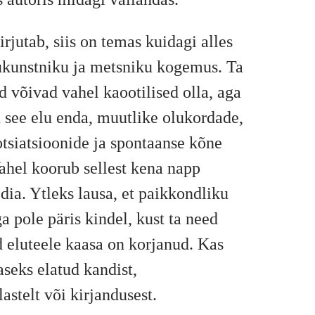
rjutab, siis on temas kuidagi alles
lukunstniku ja metsniku kogemus. Ta
 võivad vahel kaootilised olla, aga
n see elu enda, muutlike olukordade,
tsiatsioonide ja spontaanse kõne
ahel koorub sellest kena napp
ia. Ytleks lausa, et paikkondliku
ga pole päris kindel, kust ta need
 eluteele kaasa on korjanud. Kas
seks elatud kandist,
astelt või kirjandusest.