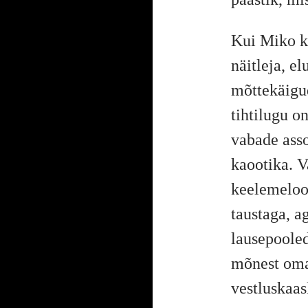
Kui Miko ki
näitleja, e
mõttekäigud
tihtilugu o
vabade asso
kaootika. V
keelemelood
taustaga, a
lausepooled
mõnest oma
vestluskaasl