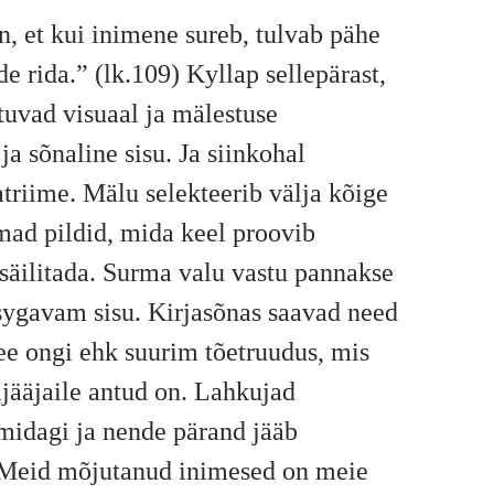
n, et kui inimene sureb, tulvab pähe
de rida.” (lk.109) Kyllap sellepärast,
ituvad visuaal ja mälestuse
ja sõnaline sisu. Ja siinkohal
triime. Mälu selekteerib välja kõige
mad pildid, mida keel proovib
 säilitada. Surma valu vastu pannakse
 sygavam sisu. Kirjasõnas saavad need
ee ongi ehk suurim tõetruudus, mis
jääjaile antud on. Lahkujad
midagi ja nende pärand jääb
 Meid mõjutanud inimesed on meie