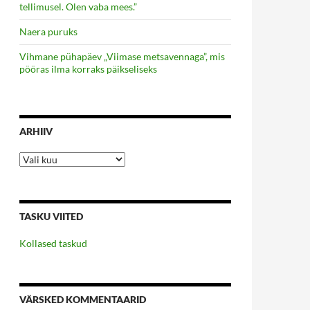
tellimusel. Olen vaba mees.”
Naera puruks
Vihmane pühapäev „Viimase metsavennaga”, mis
pööras ilma korraks päikseliseks
ARHIIV
Arhiiv
TASKU VIITED
Kollased taskud
VÄRSKED KOMMENTAARID