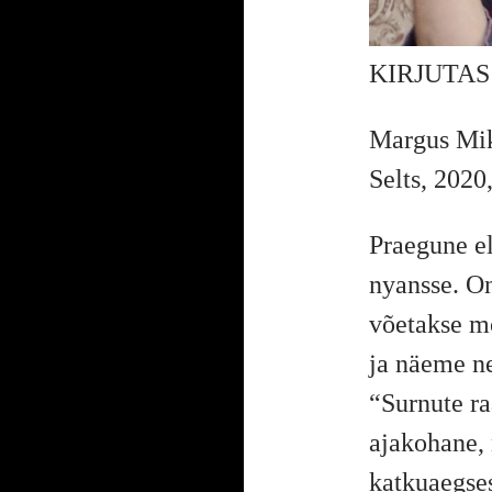
KIRJUTA
Margus Mik
Selts, 2020
Praegune el
nyansse. On
võetakse m
ja näeme ne
“Surnute ra
ajakohane, 
katkuaegses