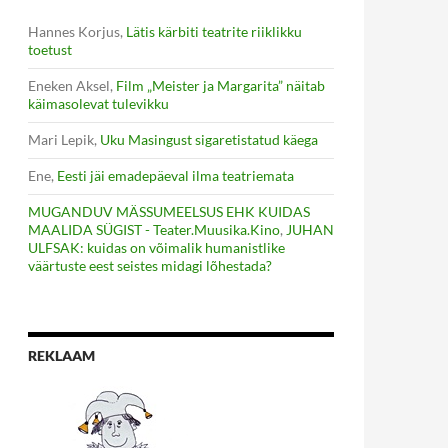
Hannes Korjus
,
Lätis kärbiti teatrite riiklikku
toetust
Eneken Aksel
,
Film „Meister ja Margarita” näitab
käimasolevat tulevikku
Mari Lepik
,
Uku Masingust sigaretistatud käega
Ene
,
Eesti jäi emadepäeval ilma teatriemata
MUGANDUV MÄSSUMEELSUS EHK KUIDAS
MAALIDA SÜGIST - Teater.Muusika.Kino
,
JUHAN
ULFSAK: kuidas on võimalik humanistlike
väärtuste eest seistes midagi lõhestada?
REKLAAM