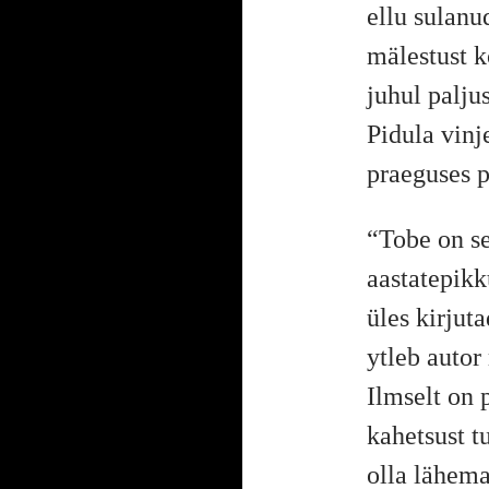
ellu sulan
mälestust k
juhul palju
Pidula vinj
praeguses p
“Tobe on s
aastatepikk
üles kirjut
ytleb auto
Ilmselt on 
kahetsust t
olla lähema