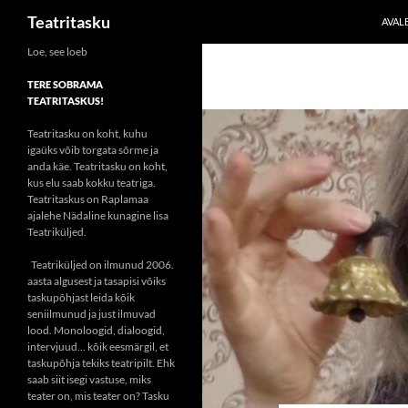
Otsi
Teatritasku
AVAL
Liigu
Loe, see loeb
sisu
TERE SOBRAMA
juurde
TEATRITASKUS!
Teatritasku on koht, kuhu
igaüks võib torgata sõrme ja
anda käe. Teatritasku on koht,
kus elu saab kokku teatriga.
Teatritaskus on Raplamaa
ajalehe Nädaline kunagine lisa
Teatriküljed.
Teatriküljed on ilmunud 2006.
aasta algusest ja tasapisi võiks
taskupõhjast leida kõik
seniilmunud ja just ilmuvad
lood. Monoloogid, dialoogid,
intervjuud... kõik eesmärgil, et
taskupõhja tekiks teatripilt. Ehk
saab siit isegi vastuse, miks
teater on, mis teater on? Tasku