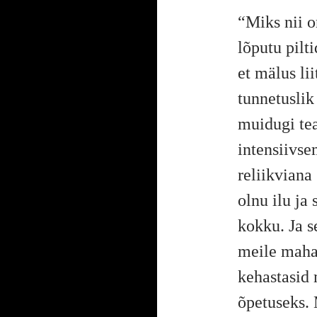
“Miks nii o
lõputu pilti
et mälus li
tunnetuslik 
muidugi tea
intensiivse
reliikviana
olnu ilu ja
kokku. Ja s
meile maha
kehastasid 
õpetuseks.