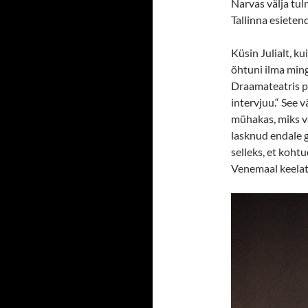
Narvas välja tu
Tallinna esieten
Küsin Julialt, ku
õhtuni ilma ming
Draamateatris pro
intervjuu.“ See 
mühakas, miks vär
lasknud endale g
selleks, et kohtu
Venemaal keelat