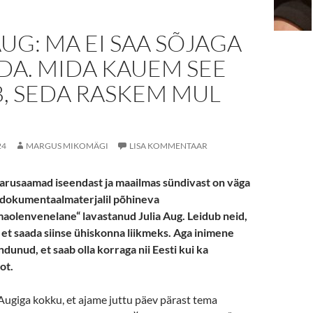
AUG: MA EI SAA SÕJAGA
DA. MIDA KAUEM SEE
, SEDA RASKEM MUL
24
MARGUS MIKOMÄGI
LISA KOMMENTAAR
 arusaamad iseendast ja maailmas sündivast on väga
dokumentaalmaterjalil põhineva
lenvenelane“ lavastanud Julia Aug. Leidub neid,
 et saada siinse ühiskonna liikmeks. Aga inimene
ndunud, et saab olla korraga nii Eesti kui ka
ot.
Augiga kokku, et ajame juttu päev pärast tema