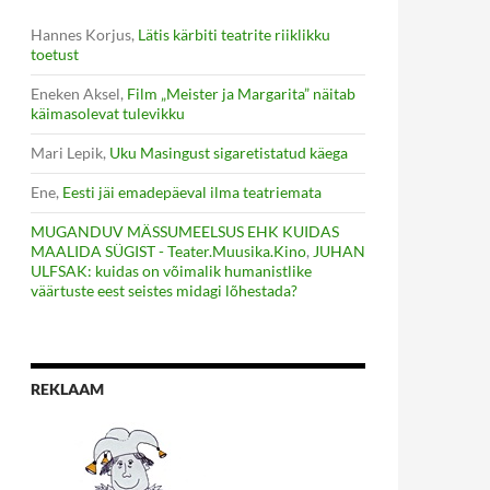
Hannes Korjus
,
Lätis kärbiti teatrite riiklikku
toetust
Eneken Aksel
,
Film „Meister ja Margarita” näitab
käimasolevat tulevikku
Mari Lepik
,
Uku Masingust sigaretistatud käega
Ene
,
Eesti jäi emadepäeval ilma teatriemata
MUGANDUV MÄSSUMEELSUS EHK KUIDAS
MAALIDA SÜGIST - Teater.Muusika.Kino
,
JUHAN
ULFSAK: kuidas on võimalik humanistlike
väärtuste eest seistes midagi lõhestada?
REKLAAM