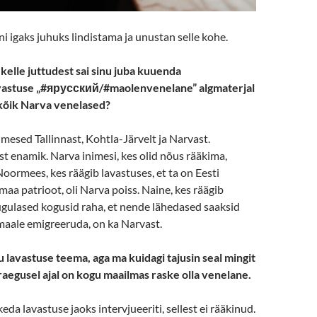
i igaks juhuks lindistama ja unustan selle kohe.
kelle juttudest sai sinu juba kuuenda
vastuse „#ярусский/#maolenvenelane”
algmaterjal
 kõik Narva venelased?
imesed Tallinnast, Kohtla-Järvelt ja Narvast.
ist enamik. Narva inimesi, kes olid nõus rääkima,
 Noormees, kes räägib lavastuses, et ta on Eesti
maa patrioot, oli Narva poiss. Naine, kes räägib
sugulased kogusid raha, et nende lähedased saaksid
aale emigreeruda, on ka Narvast.
u lavastuse teema, aga ma kuidagi tajusin seal mingit
raegusel ajal on kogu maailmas raske olla venelane.
da lavastuse jaoks intervjueeriti, sellest ei rääkinud.