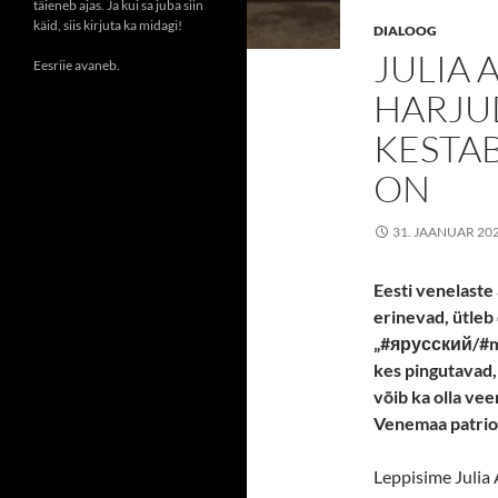
täieneb ajas. Ja kui sa juba siin
käid, siis kirjuta ka midagi!
DIALOOG
JULIA 
Eesriie avaneb.
HARJU
KESTAB
ON
31. JAANUAR 20
Eesti venelaste
erinevad, ütleb
„
#ярусский/#mao
kes pingutavad,
võib ka olla vee
Venemaa patrio
Leppisime Julia 