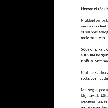
Nemad ei rääkin
Muidugi on rask
nende maa teeb. 
et sul pole selle
meie maa teeb.
Sõda on pikalt 
sul nüüd kergem 
войне. M*** sõd
Mul hakkab kerge
sõda. Loen uudis
Ma isegi ei pea 
kirjutavad. Näit
peaaegu iga päev.
muretsema. Täna 