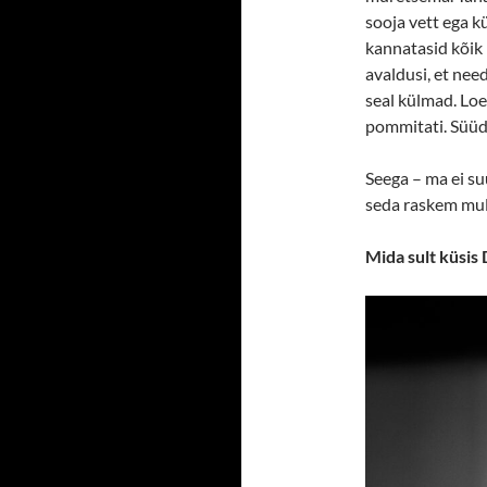
sooja vett ega k
kannatasid kõik
avaldusi, et nee
seal külmad. Loen
pommitati. Süüd
Seega – ma ei su
seda raskem mul
Mida sult küsis 