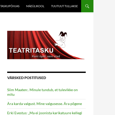
TASKUPÕHJAS
MÄEÜLIKOOL
TUUTUUT TULLAKSE
VÄRSKED POSTITUSED
Siim Maaten:. Minule tundub, et tulevikke on
mitu
Ära karda valgust. Mine valgusesse. Ära põgene
Erki Evestus: „Ma ei joonista karikatuure kellegi