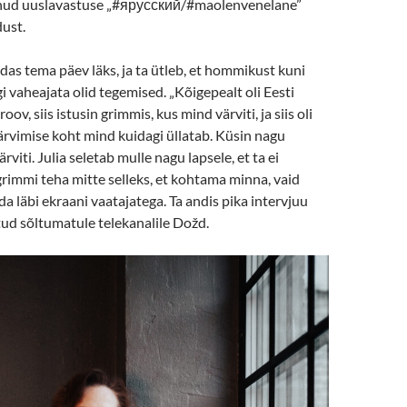
lnud uuslavastuse „#ярусский/#maolenvenelane”
dust.
idas tema päev läks, ja ta ütleb, et hommikust kuni
i vaheajata olid tegemised. „Kõigepealt oli Eesti
ov, siis istusin grimmis, kus mind värviti, ja siis oli
värvimise koht mind kuidagi üllatab. Küsin nagu
viti. Julia seletab mulle nagu lapsele, et ta ei
rimmi teha mitte selleks, et kohtama minna, vaid
da läbi ekraani vaatajatega. Ta andis pika intervjuu
ud sõltumatule telekanalile Dožd.