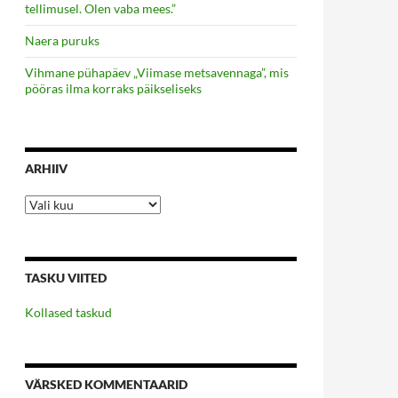
tellimusel. Olen vaba mees.”
Naera puruks
Vihmane pühapäev „Viimase metsavennaga”, mis
pööras ilma korraks päikseliseks
ARHIIV
Arhiiv
TASKU VIITED
Kollased taskud
VÄRSKED KOMMENTAARID