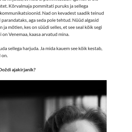
ütet. Kõrvalmaja pommitati puruks ja sellega
 kommunikatsioonid. Nad on kevadest saadik teinud
d parandataks, aga seda pole tehtud. Nüüd algasid
 ja mõtlen, kes on süüdi selles, et see seal kõik segi
i on Venemaa, kaasa arvatud mina.
uda sellega harjuda. Ja mida kauem see kõik kestab,
 on.
Doždi ajakirjanik?