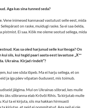
ud. Aga kas sina tunned seda?
e. Vene inimesed kannavad vastutust selle eest, mida
Sellepärast on raske, muidugi raske. Sa ei saa öelda,
ga pistmist. Ei saa. Kõik me oleme seotud sellega, mida
kestnud. Kas sa oled harjunud selle kuriteoga? On
kui siis, kui tegid
paari aasta eest l
avastuse
„Х**
a. Ukraina. Kirjad rindelt”?
m, kui see sõda lõpeb. Ma ei harju sellega, et on
eid ja iga päev võpatan õudusest, mis toimub.
uudiseid jälgima. Mul on Ukrainas sõbrad, kes mulle
eks üks sõbranna elab Krõvõi Rihis. Ta kirjutab mulle
 Kui ta ei kirjuta, siis ma hakkan hirmsasti
ta kirjutas, et neid ei pommitatud. Aga neil ei ole