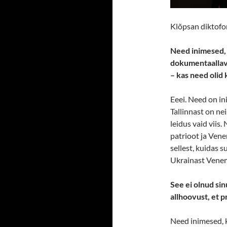
Klõpsan diktofon
Need inimesed, 
dokumentaalla
– kas need olid
Eeei. Need on in
Tallinnast on ne
leidus vaid viis.
patrioot ja Vene
sellest, kuidas 
Ukrainast Venem
See ei olnud sin
allhoovust, et p
Need inimesed, ke