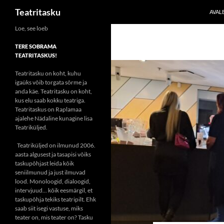
Otsi
Teatritasku
AVAL
Liigu
Loe, see loeb
sisu
TERE SOBRAMA
juurde
TEATRITASKUS!
Teatritasku on koht, kuhu
igaüks võib torgata sõrme ja
anda käe. Teatritasku on koht,
kus elu saab kokku teatriga.
Teatritaskus on Raplamaa
ajalehe Nädaline kunagine lisa
Teatriküljed.
Teatriküljed on ilmunud 2006.
aasta algusest ja tasapisi võiks
taskupõhjast leida kõik
seniilmunud ja just ilmuvad
lood. Monoloogid, dialoogid,
intervjuud... kõik eesmärgil, et
taskupõhja tekiks teatripilt. Ehk
saab siit isegi vastuse, miks
teater on, mis teater on? Tasku