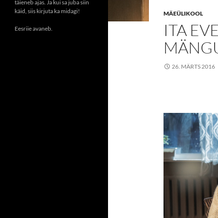
täieneb ajas. Ja kui sa juba siin
käid, siis kirjuta ka midagi!
MÄEÜLIKOOL
ITA EV
Eesriie avaneb.
MÄNGU
26. MÄRTS 2016