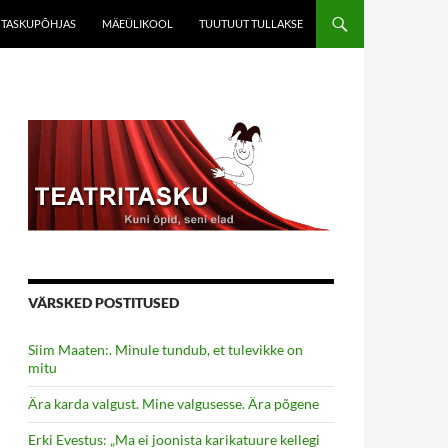
TASKUPÕHJAS
MÄEÜLIKOOL
TUUTUUT TULLAKSE
VÄRSKED POSTITUSED
Siim Maaten:. Minule tundub, et tulevikke on
mitu
Ära karda valgust. Mine valgusesse. Ära põgene
Erki Evestus: „Ma ei joonista karikatuure kellegi