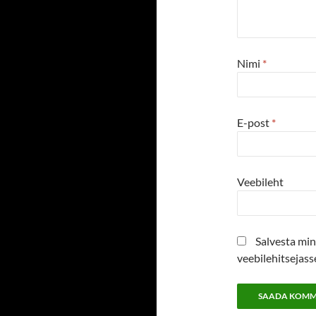
Nimi
*
E-post
*
Veebileht
Salvesta min
veebilehitsejas