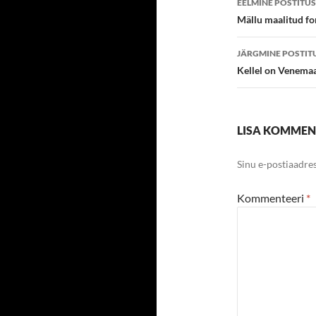
EELMINE POSTITUS
töölaud
Mällu maalitud for 
JÄRGMINE POSTIT
Kellel on Venemaa
LISA KOMME
Sinu e-postiaadres
Kommenteeri
*