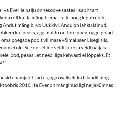
 Iva Everile palju õnnesoove saates lisab Mart
 kena roll ka. Ta mängib ema, kelle poeg kipub elule
g Andut mängib Ivo Uukkivi. Andu on lahku läinud,
rohkem kui peaks, aga muidu on tore poeg, nagu pojad
 oma poegade poolt viiimase võimaluseni, isegi siis,
nam ei ole. See on selline veidi kurb ja veidi naljakas
eie lood, peaasi, et need liiga kehvasti ei lõppeks. Et
st!”
usid enamjaolt Tartus, aga osaliselt ka Islandil ning
 oktoobris 2016. Ita Ever on mänginud ligi neljakümnes
e