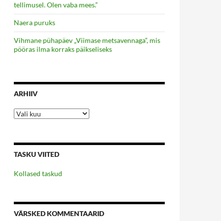
tellimusel. Olen vaba mees.”
Naera puruks
Vihmane pühapäev „Viimase metsavennaga”, mis
pööras ilma korraks päikseliseks
ARHIIV
Arhiiv
TASKU VIITED
Kollased taskud
VÄRSKED KOMMENTAARID