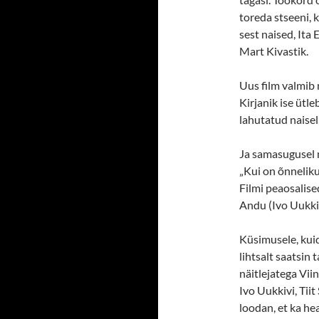
toreda stseeni, 
sest naised, Ita 
Mart Kivastik.
Uus film valmib 
Kirjanik ise ütle
lahutatud naisel, 
Ja samasugusel m
„Kui on õnneliku
Filmi peaosalise
Andu (Ivo Uukkiv
Küsimusele, kuid
lihtsalt saatsin
näitlejatega Viin
Ivo Uukkivi, Tiit
loodan, et ka hea