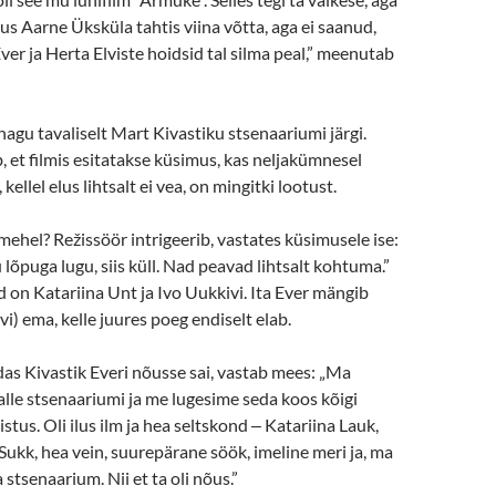
kus Aarne Üksküla tahtis viina võtta, aga ei saanud,
Ever ja Herta Elviste hoidsid tal silma peal,” meenutab
nagu tavaliselt Mart Kivastiku stsenaariumi järgi.
b, et filmis esitatakse küsimus, kas neljakümnesel
kellel elus lihtsalt ei vea, on mingitki lootust.
ehel? Režissöör intrigeerib, vastates küsimusele ise:
 lõpuga lugu, siis küll. Nad peavad lihtsalt kohtuma.”
d on Katariina Unt ja Ivo Uukkivi. Ita Ever mängib
i) ema, kelle juures poeg endiselt elab.
as Kivastik Everi nõusse sai, vastab mees: „Ma
 talle stsenaariumi ja me lugesime seda koos kõigi
istus. Oli ilus ilm ja hea seltskond ‒ Katariina Lauk,
 Sukk, hea vein, suurepärane söök, imeline meri ja, ma
 stsenaarium. Nii et ta oli nõus.”