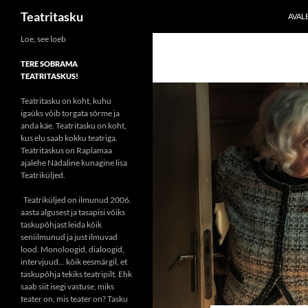
Otsi
Teatritasku
AVAL
Liigu
Loe, see loeb
sisu
TERE SOBRAMA
juurde
TEATRITASKUS!
Teatritasku on koht, kuhu
igaüks võib torgata sõrme ja
anda käe. Teatritasku on koht,
kus elu saab kokku teatriga.
Teatritaskus on Raplamaa
ajalehe Nädaline kunagine lisa
Teatriküljed.
Teatriküljed on ilmunud 2006.
aasta algusest ja tasapisi võiks
taskupõhjast leida kõik
seniilmunud ja just ilmuvad
lood. Monoloogid, dialoogid,
intervjuud... kõik eesmärgil, et
taskupõhja tekiks teatripilt. Ehk
saab siit isegi vastuse, miks
teater on, mis teater on? Tasku