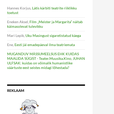
Hannes Korjus
,
Lätis kärbiti teatrite riiklikku
toetust
Eneken Aksel
,
Film „Meister ja Margarita” näitab
käimasolevat tulevikku
Mari Lepik
,
Uku Masingust sigaretistatud käega
Ene
,
Eesti jäi emadepäeval ilma teatriemata
MUGANDUV MÄSSUMEELSUS EHK KUIDAS
MAALIDA SÜGIST - Teater.Muusika.Kino
,
JUHAN
ULFSAK: kuidas on võimalik humanistlike
väärtuste eest seistes midagi lõhestada?
REKLAAM