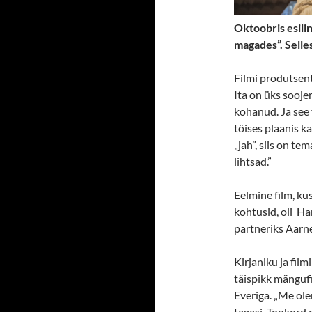
Oktoobris esili
magades”. Selles
Filmi produtsent
Ita on üks sooje
kohanud. Ja see 
töises plaanis k
„jah”, siis on t
lihtsad.”
Eelmine film, ku
kohtusid, oli Har
partneriks Aarn
Kirjaniku ja fil
täispikk mängufi
Everiga. „Me ole
tagasi. Tookord o