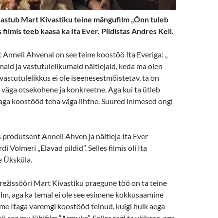
nastub Mart Kivastiku teine mängufilm „Õnn tuleb
 filmis teeb kaasa ka Ita Ever. Pildistas Andres Keil.
 Anneli Ahvenal on see teine koostöö Ita Everiga: „
maid ja vastutulelikumaid näitlejaid, keda ma olen
vastutulelikkus ei ole iseenesestmõistetav, ta on
a väga otsekohene ja konkreetne. Aga kui ta ütleb
emaga koostööd teha väga lihtne. Suured inimesed ongi
s produtsent Anneli Ahven ja näitleja Ita Ever
di Volmeri „Elavad pildid”. Selles filmis oli Ita
e Üksküla.
mirežissööri Mart Kivastiku praegune töö on ta teine
lm, aga ka temal ei ole see esimene kokkusaamine
me Itaga varemgi koostööd teinud, kuigi hulk aega
li see mu lühifilm “Armuke”. Selles tegi ta väikese, aga