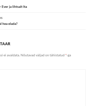
Ever ja lihtsalt Ita
US
l hea elada?
NTAAR
si ei avaldata.
Nõutavad väljad on tähistatud
*
-ga