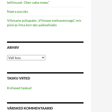
tellimusel. Olen vaba mees.”
Naera puruks
Vihmane pühapäev „Viimase metsavennaga”, mis
pööras ilma korraks päikseliseks
ARHIIV
Arhiiv
TASKU VIITED
Kollased taskud
VÄRSKED KOMMENTAARID