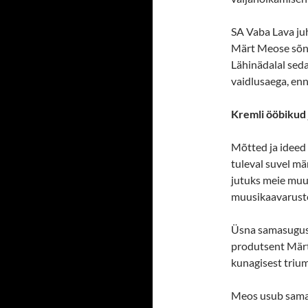
SA Vaba Lava juh
Märt Meose sõnu,
Lähinädalal seda
vaidlusaega, enn
Kremli ööbikud j
Mõtted ja ideed 
tuleval suvel mä
jutuks meie mu
muusikaavarust
Üsna samasuguse
produtsent Märt 
kunagisest triu
Meos usub samas,