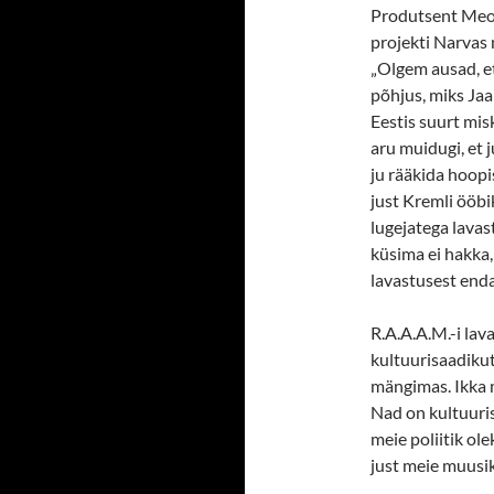
Produtsent Meos 
projekti Narvas 
„Olgem ausad, et
põhjus, miks Ja
Eestis suurt mis
aru muidugi, et j
ju rääkida hoopi
just Kremli ööbik
lugejatega lavas
küsima ei hakka,
lavastusest end
R.A.A.A.M.-i la
kultuurisaadiku
mängimas. Ikka 
Nad on kultuuris
meie poliitik ole
just meie muusik