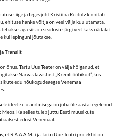
atuse liige ja tegevjuht Kristiina Reidolv kinnitab
 ehituse hanke võitja on veel välja kuulutamata.
 tehakse, aga siis on seaduste järgi veel kaks nädalat
e kui lepinguni jõutakse.
a Transiit
on õhus. Tartu Uus Teater on välja hõiganud, et
ngitakse Narvas lavastust „Kremli ööbikud”, kus
usikute edu nõukogudeaegse Venemaa
es.
le ideele elu andmisega on juba üle aasta tegelenud
Meos. Ka selles tuleb juttu Eesti muusikute
mfiaalsest edust Venemaal.
 et R.A.A.A.M.-i ja Tartu Uue Teatri projektid on