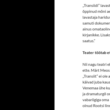
„Transiidi” lavas
õppinud mõni aeg
lavastaja haridu
samuti dokument
ainus omataoline
kirjanikke. Lisa
saatus.”
Teater töötab e
Nii nagu teatri e
ette. Märt Meos 
„Transiit” ei ole
käivad juba kau
Venemaa ühe kuul
ja dramaturgil on
vabariigiga oma
olnud Rootsi lin