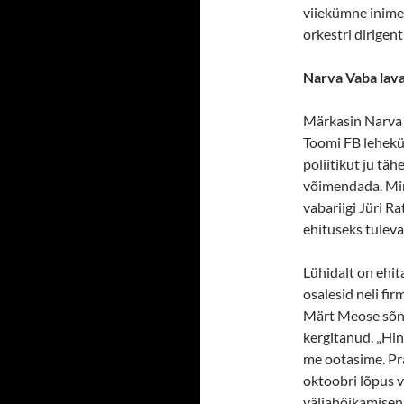
viiekümne inimes
orkestri dirigenti
Narva Vaba lav
Märkasin Narva 
Toomi FB lehekül
poliitikut ju täh
võimendada. Ming
vabariigi Jüri R
ehituseks tuleva
Lühidalt on ehit
osalesid neli fi
Märt Meose sõn
kergitanud. „Hin
me ootasime. Pr
oktoobri lõpus 
väljahõikamiseni