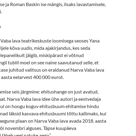
e ja Roman Baskin ise mängis, lisaks lavastamisele,
.
a
Vaba lava teatrikeskuste loomisega seoses Yana
jele kõva uudis, mida ajakirjandus, kes seda
elepanelikult jälgib, miskipärast ei võtnud
il tublil moel on see naine saavutanud selle, et
atase juhitud valitsus on eraldanud Narva Vaba lava
 aasta eelarvest 400 000 eurot.
amise seis järgmine: ehitushange on just avatud,
rmat. Narva Vaba lava idee ühe autori ja eestvedaja
ul on hoogu koguv ehitusbuum ehitamise hindu
nad läksid kasvava ehitusbuumi tõttu kallimaks, kui
aegune plaan on Narva Vaba lava avada 2018. aasta
või novembri alguses. Täpse kuupäeva
 läheb veel natuke aega.”