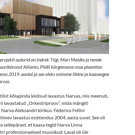
rojekti autorid on Indrek Tiigi, Mari Maidla ja nende
tuuribüroost Allianss. Pildil kõrgemasse ossa plaanitav
ama 2019. aastal ja see oleks esimene lihtne ja kaasaegne
arvas.
ilist kõlapinda leidnud lavastus Narvas, mis meenub,
i lavastatud „Orkestriproov”, mida mängiti
 Narva Aleksandri kirikus. Federico Fellini
hinev lavastus esietendus 2004. aasta suvel. See oli
a sellepärast, et kaasa tegid Narva Linna
i professionaalsed muusikud. Laval oli üle