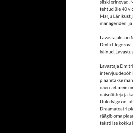
siiski erinevad. 
tehtud üle 40 v
Marju Länikust 
managerideni ja 
Lavastajaks on 
Dmitri Jegorovi,
käinud. Lavastu
Lavastaja Dmitr
intervjuudepõhi
plaanitakse mäng
näen , et meie m
naisnäitleja ja 
Uukkiviga on jub
Draamateatri pla
räägib oma plaan
teksti ise kokku 