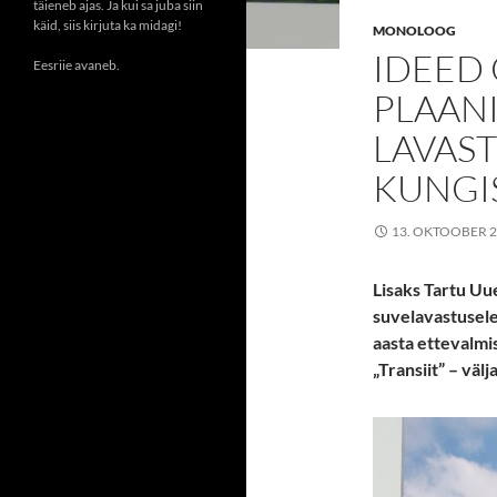
täieneb ajas. Ja kui sa juba siin
käid, siis kirjuta ka midagi!
MONOLOOG
IDEED
Eesriie avaneb.
PLAAN
LAVAST
KUNGI
13. OKTOOBER 
Lisaks Tartu Uu
suvelavastusele
aasta ettevalmi
„Transiit” – vä