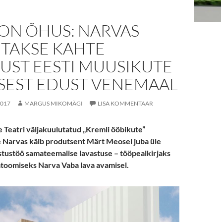
 ON ÕHUS: NARVAS
ITAKSE KAHTE
UST EESTI MUUSIKUTE
SEST EDUST VENEMAAL
2017
MARGUS MIKOMÄGI
LISA KOMMENTAAR
e Teatri väljakuulutatud „Kremli ööbikute”
 Narvas käib produtsent Märt Meosel juba üle
stustöö samateemalise lavastuse – tööpealkirjaks
ljatoomiseks Narva Vaba lava avamisel.