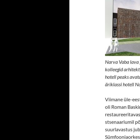
Narva Vaba lava p
kolleegid arhitek
hotell peaks avat
äriklassi hotell N
Viimane üle-eest
oli Roman Baskin
restaureeritavas
stsenaariumil põ
suurlavastus jub
Sümfooniaorkestr