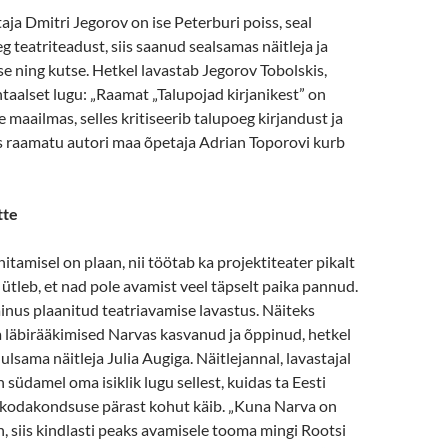
taja Dmitri Jegorov on ise Peterburi poiss, seal
 teatriteadust, siis saanud sealsamas näitleja ja
se ning kutse. Hetkel lavastab Jegorov Tobolskis,
aalset lugu: „Raamat „Talupojad kirjanikest” on
 maailmas, selles kritiseerib talupoeg kirjandust ja
ks raamatu autori maa õpetaja Adrian Toporovi kurb
tte
hitamisel on plaan, nii töötab ka projektiteater pikalt
ütleb, et nad pole avamist veel täpselt paika pannud.
 ainus plaanitud teatriavamise lavastus. Näiteks
a läbirääkimised Narvas kasvanud ja õppinud, hetkel
sama näitleja Julia Augiga. Näitlejannal, lavastajal
 südamel oma isiklik lugu sellest, kuidas ta Eesti
 kodakondsuse pärast kohut käib. „Kuna Narva on
n, siis kindlasti peaks avamisele tooma mingi Rootsi