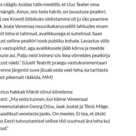
räägib, kuidas talle meeldib, et Uus Teater oma
mängib. Ainus, mis teda häirib, on lavastuse pealkiri.
 see Kremli ööbikuks sildistamine oli ju üks peamine
ak Joala Venemaa muusikakarussellilt lahkudes enam
kit teha ei tahtnud, avalikkusega ei suhelnud. Saan
ust selline pealkiri toob publiku kohale. Lavastus võib
s vastupidist, aga avalikkusele jääb kõrva ja meelde
ute asi. Palju neid inimesi siis ikka võrreldes pealkirja
tust näeb.” (Uuelt Teatrilt praegu vastukommentaari
 enne järgmist suve jõuab seda veel teha, ka tartlaste
ast pikemalt rääkida. MM)
vastus hakkab Märdi sõnul kõnelema
test: „Ma seda tunnen, kui käime Venemaal
meenutatakse Georg Otsa, Jaak Joalat ja Tõnis Mäge.
aadikud venelaste jaoks. On meeles. Ei tea, et ükski
ks Eesti tutvustamisel sellise töö suutnud ära teha kui
ud.”