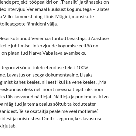
Nende projekti tööpealkiri on „Transiit” ja tänaseks on
ideointervjuu Venemaal kuulsust kogunutega – alates
ja Villu Tammest ning Tõnis Mägini, muusikute
tolleaegsete fännideni välja.
Meos kutsunud Venemaa tuntud lavastaja, 37aastase
 kelle juhtimisel intervjuude kogumise eeltöö on
s on plaanitud Narva Vaba lava avamiseks.
i Jegorovi sõnul tuleb etenduse tekst 100%
ne. Lavastus on seega dokumentaalne. Lisaks
imist kahes keeles, nii eesti kui ka vene keeles. „Ma
eeskonnas oleks neli noort meesnäitlejat, üks noor
kaks täiskasvanud näitlejat. Näitleja ja punkmuusik Ivo
a räägitud ja tema osalus sõltub ta koduteater
anidest. Teise osatäitja peale me veel mõtleme,”
idest ja unistustest Dmitri Jegorov, kes lavastuse
kirjutab.