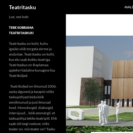
Otsi
Teatritasku
AVAL
Liigu
Loe, see loeb
sisu
TERE SOBRAMA
juurde
TEATRITASKUS!
Teatritasku on koht, kuhu
igaüks võib torgata sõrme ja
anda käe. Teatritasku on koht,
kus elu saab kokku teatriga.
Teatritaskus on Raplamaa
ajalehe Nädaline kunagine lisa
Teatriküljed.
Teatriküljed on ilmunud 2006.
aasta algusest ja tasapisi võiks
taskupõhjast leida kõik
seniilmunud ja just ilmuvad
lood. Monoloogid, dialoogid,
intervjuud... kõik eesmärgil, et
taskupõhja tekiks teatripilt. Ehk
saab siit isegi vastuse, miks
teater on, mis teater on? Tasku