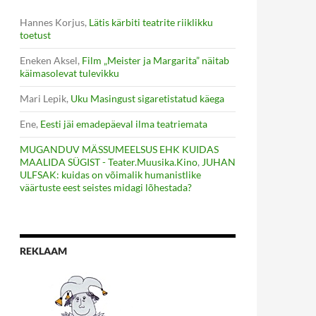
Hannes Korjus
,
Lätis kärbiti teatrite riiklikku
toetust
Eneken Aksel
,
Film „Meister ja Margarita” näitab
käimasolevat tulevikku
Mari Lepik
,
Uku Masingust sigaretistatud käega
Ene
,
Eesti jäi emadepäeval ilma teatriemata
MUGANDUV MÄSSUMEELSUS EHK KUIDAS
MAALIDA SÜGIST - Teater.Muusika.Kino
,
JUHAN
ULFSAK: kuidas on võimalik humanistlike
väärtuste eest seistes midagi lõhestada?
REKLAAM