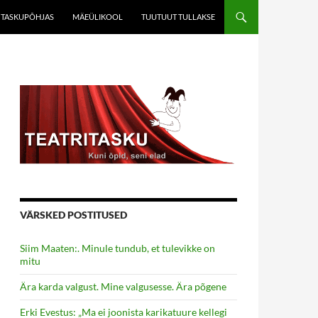
TASKUPÕHJAS
MÄEÜLIKOOL
TUUTUUT TULLAKSE
VÄRSKED POSTITUSED
Siim Maaten:. Minule tundub, et tulevikke on
mitu
Ära karda valgust. Mine valgusesse. Ära põgene
Erki Evestus: „Ma ei joonista karikatuure kellegi