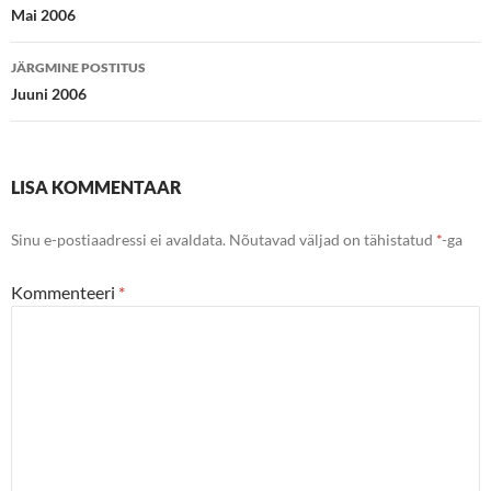
töölaud
Mai 2006
JÄRGMINE POSTITUS
Juuni 2006
LISA KOMMENTAAR
Sinu e-postiaadressi ei avaldata.
Nõutavad väljad on tähistatud
*
-ga
Kommenteeri
*