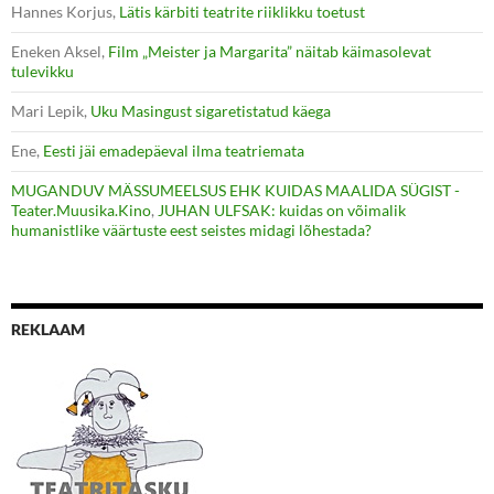
Hannes Korjus
,
Lätis kärbiti teatrite riiklikku toetust
Eneken Aksel
,
Film „Meister ja Margarita” näitab käimasolevat
tulevikku
Mari Lepik
,
Uku Masingust sigaretistatud käega
Ene
,
Eesti jäi emadepäeval ilma teatriemata
MUGANDUV MÄSSUMEELSUS EHK KUIDAS MAALIDA SÜGIST -
Teater.Muusika.Kino
,
JUHAN ULFSAK: kuidas on võimalik
humanistlike väärtuste eest seistes midagi lõhestada?
REKLAAM