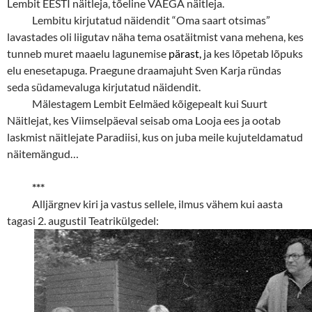
Lembit EESTI näitleja, tõeline VÄEGA näitleja.
Lembitu kirjutatud näidendit “Oma saart otsimas”
lavastades oli liigutav näha tema osatäitmist vana mehena, kes
tunneb muret maaelu lagunemise
pärast,
ja kes lõpetab lõpuks
elu enesetapuga. Praegune draamajuht Sven Karja ründas
seda südamevaluga kirjutatud näidendit.
Mälestagem Lembit Eelmäed kõigepealt kui Suurt
Näitlejat, kes Viimselpäeval seisab oma Looja ees ja ootab
laskmist näitlejate Paradiisi, kus on juba meile kujuteldamatud
näitemängud…
***
Alljärgnev kiri ja vastus sellele, ilmus vähem kui aasta
tagasi 2. augustil Teatrikülgedel: