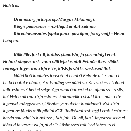
Holstres
Dramaturg ja kirjutaja Margus Mikomägi.
Kõigis peaosades – näitleja Lembit Eelmäe.
Kõrvalpeaosades (ajakirjanik, postiljon, fotograaf) – Heino
Laiapea.
Kõik läks just nii, kuidas plaanisin, ja pareminigi veel.
Heino Laiapea otsis vana näitleja Lembit Eelmäe üles, rääkis
temaga, luges mu kirja ette, küsis ja võttis vastused linti.
Nüüd linti kuulates tundub, et Lembit Eelmäe oli esimesel
hetkel natuke nõutu, et mis mäng see nüüd on. Kes on kes, ei olnud
talle esimesel hetkel selge. Aga vana ümberkehastujana sai ta siis,
kui Heino oli mu kirja esimese kolmandiku pisut kiirustades ette
lugenud, mängust aru, köhatas ja muheles kuuldavalt. Kui kirja
lugemine jõudis mälupildini KGB lindistamisest, tegi Lembit esimest
korda suu lahti ja kinnitas: „ Jah, jah! Oli nii, jah.“. Ja pärast seda ei
löönud ta verest välja, olid siis küsimused millised tahes, ta ei