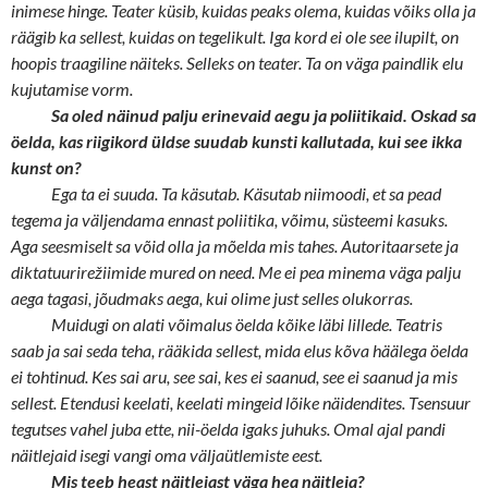
inimese hinge. Teater küsib, kuidas peaks olema, kuidas võiks olla ja
räägib ka sellest, kuidas on tegelikult. Iga kord ei ole see ilupilt, on
hoopis traagiline näiteks. Selleks on teater. Ta on väga paindlik elu
kujutamise vorm.
Sa oled näinud palju erinevaid aegu ja poliitikaid. Oskad sa
öelda, kas riigikord üldse suudab kunsti kallutada, kui see ikka
kunst on?
Ega ta ei suuda. Ta käsutab. Käsutab niimoodi, et sa pead
tegema ja väljendama ennast poliitika, võimu, süsteemi kasuks.
Aga seesmiselt sa võid olla ja mõelda mis tahes. Autoritaarsete ja
diktatuurirežiimide mured on need. Me ei pea minema väga palju
aega tagasi, jõudmaks aega, kui olime just selles olukorras.
Muidugi on alati võimalus öelda kõike läbi lillede. Teatris
saab ja sai seda teha, rääkida sellest, mida elus kõva häälega öelda
ei tohtinud. Kes sai aru, see sai, kes ei saanud, see ei saanud ja mis
sellest. Etendusi keelati, keelati mingeid lõike näidendites. Tsensuur
tegutses vahel juba ette, nii-öelda igaks juhuks. Omal ajal pandi
näitlejaid isegi vangi oma väljaütlemiste eest.
Mis teeb heast näitlejast väga hea näitleja?