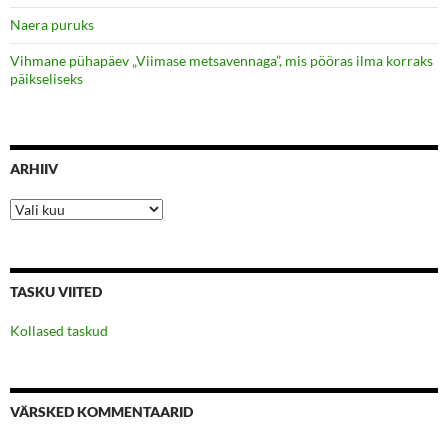
Naera puruks
Vihmane pühapäev „Viimase metsavennaga”, mis pööras ilma korraks
päikseliseks
ARHIIV
Arhiiv
TASKU VIITED
Kollased taskud
VÄRSKED KOMMENTAARID