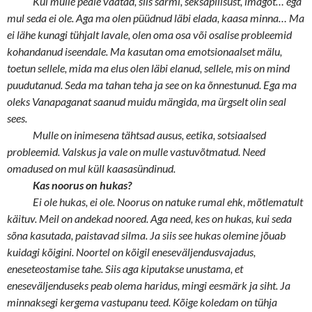
Kui mulle peale vaatad, siis sarmi, seksapiilsust, imagot… ega
mul seda ei ole. Aga ma olen püüdnud läbi elada, kaasa minna… Ma
ei lähe kunagi tühjalt lavale, olen oma osa või osalise probleemid
kohandanud iseendale. Ma kasutan oma emotsionaalset mälu,
toetun sellele, mida ma elus olen läbi elanud, sellele, mis on mind
puudutanud. Seda ma tahan teha ja see on ka õnnestunud. Ega ma
oleks Vanapaganat saanud muidu mängida, ma ürgselt olin seal
sees.
Mulle on inimesena tähtsad ausus, eetika, sotsiaalsed
probleemid. Valskus ja vale on mulle vastuvõtmatud. Need
omadused on mul küll kaasasündinud.
Kas noorus on hukas?
Ei ole hukas, ei ole. Noorus on natuke rumal ehk, mõtlematult
käituv. Meil on andekad noored. Aga need, kes on hukas, kui seda
sõna kasutada, paistavad silma. Ja siis see hukas olemine jõuab
kuidagi kõigini. Noortel on kõigil eneseväljendusvajadus,
eneseteostamise tahe. Siis aga kiputakse unustama, et
eneseväljenduseks peab olema haridus, mingi eesmärk ja siht. Ja
minnaksegi kergema vastupanu teed. Kõige koledam on tühja