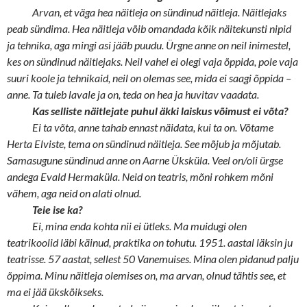
Arvan, et väga hea näitleja on sündinud näitleja. Näitlejaks
peab sündima. Hea näitleja võib omandada kõik näitekunsti nipid
ja tehnika, aga mingi asi jääb puudu. Ürgne anne on neil inimestel,
kes on sündinud näitlejaks. Neil vahel ei olegi vaja õppida, pole vaja
suuri koole ja tehnikaid, neil on olemas see, mida ei saagi õppida –
anne. Ta tuleb lavale ja on, teda on hea ja huvitav vaadata.
Kas selliste näitlejate puhul äkki laiskus võimust ei võta?
Ei ta võta, anne tahab ennast näidata, kui ta on. Võtame
Herta Elviste, tema on sündinud näitleja. See mõjub ja mõjutab.
Samasugune sündinud anne on Aarne Üksküla. Veel on/oli ürgse
andega Evald Hermaküla. Neid on teatris, mõni rohkem mõni
vähem, aga neid on alati olnud.
Teie ise ka?
Ei, mina enda kohta nii ei ütleks. Ma muidugi olen
teatrikoolid läbi käinud, praktika on tohutu. 1951. aastal läksin ju
teatrisse. 57 aastat, sellest 50 Vanemuises. Mina olen pidanud palju
õppima. Minu näitleja olemises on, ma arvan, olnud tähtis see, et
ma ei jää ükskõikseks.