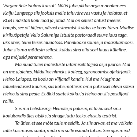
Vargamäele laulma kutsuti. Nüüd juba pikka aega manalamees
Kalju Langsepp siis jooksis meile taluväravas vastu ja hoiatas, et
KGB lindistab kõik lood ja jutud. Mul on sellest õhtust meeles
hoopis, see oli hiljem, pärast esinemist, kuidas te koos Järva-Madise
kirikuõpetaja Vello Salumiga istusite pastoraadi suure laua taga,
üks ühes, teine teises lauaotsas. Pannkooke sõime ja maasikamoosi.
Juba siis ma mõtlesin sellest, kuidas sina olid seal lauas külaline,
aga mõjusid peremehena.
Ma nüüd tulen mälestuste uitamiselt tagasi asja juurde. Mul
on me ajalehes, Nädaline nimeks, kolleeg, agronoomist ajakirjanik
Heino Laiapea, ta kodu on Viljandi kandis. Kui ma Mulgimaa
taluetendusest kuulsin, siis kohe mõtlesin oma puhkusel oleva sõbra
Heino ja sinu peale. Et äkki saate kokku ja Heino on siis postiljoni
rollis.
Siis ma helistasingi Heinole ja palusin, et ta Su seal sinu
kodukandis üles otsiks ja sinuga juttu teeks, elust ja teatrist.
Ta ütles, et see mõte talle meeldib. Ja siis arvas, et ma võiksin
talle küsimused saata, mida ma sulle esitada tahan. See ajas mind