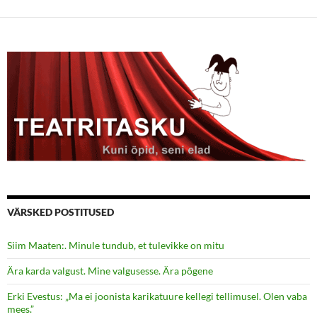
VÄRSKED POSTITUSED
Siim Maaten:. Minule tundub, et tulevikke on mitu
Ära karda valgust. Mine valgusesse. Ära põgene
Erki Evestus: „Ma ei joonista karikatuure kellegi tellimusel. Olen vaba
mees.”