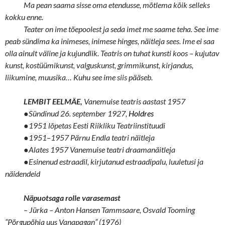
Ma pean saama sisse oma etendusse, mõtlema kõik selleks
kokku enne.
Teater on ime tõepoolest ja seda imet me saame teha. See ime
peab sündima ka inimeses, inimese hinges, näitleja sees. Ime ei saa
olla ainult väline ja kujundlik. Teatris on tuhat kunsti koos – kujutav
kunst, kostüümikunst, valguskunst, grimmikunst, kirjandus,
liikumine, muusika… Kuhu see ime siis pääseb.
LEMBIT EELMÄE,
Vanemuise teatris aastast 1957
●
Sündinud 26. september 1927,
Holdres
●
1951 lõpetas Eesti Riikliku Teatriinstituudi
●
1951–1957 Pärnu Endla teatri näitleja
●
Alates 1957 Vanemuise teatri draamanäitleja
●
Esinenud estraadil, kirjutanud estraadipalu, luuletusi ja
näidendeid
Näpuotsaga rolle varasemast
– Jürka – Anton Hansen Tammsaare, Osvald Tooming
“Põrgupõhja uus Vanapagan” (1976)