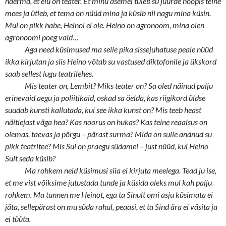
naerma, et elu on teater. Et minu asemel tuleb su juurde hoopis teine
mees ja ütleb, et tema on nüüd mina ja küsib nii nagu mina küsin.
Mul on pikk habe, Heinol ei ole. Heino on agronoom, mina olen
agronoomi poeg vaid…
Aga need küsimused ma selle pika sissejuhatuse peale nüüd
ikka kirjutan ja siis Heino võtab su vastused diktofonile ja ükskord
saab sellest lugu teatrilehes.
Mis teater on, Lembit? Miks teater on? Sa oled näinud palju
erinevaid aegu ja poliitikaid, oskad sa öelda, kas riigikord üldse
suudab kunsti kallutada, kui see ikka kunst on? Mis teeb heast
näitlejast väga hea? Kas noorus on hukas? Kas teine reaalsus on
olemas, taevas ja põrgu – pärast surma? Mida on sulle andnud su
pikk teatritee? Mis Sul on praegu südamel – just nüüd, kui Heino
Sult seda küsib?
Ma rohkem neid küsimusi siia ei kirjuta meelega. Tead ju ise,
et me vist võiksime jutustada tunde ja küsida oleks mul kah palju
rohkem. Ma tunnen me Heinot, ega ta Sinult omi asju küsimata ei
jäta, sellepärast on mu süda rahul, peaasi, et ta Sind ära ei väsita ja
ei tüüta.