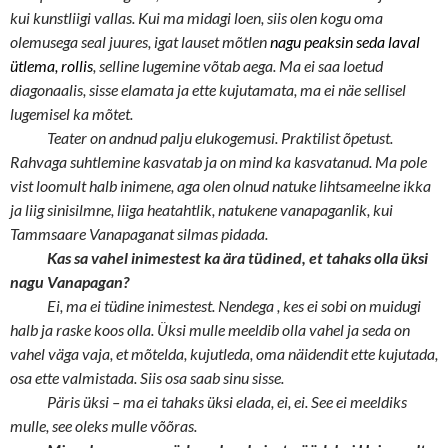
kui kunstliigi vallas. Kui ma midagi loen, siis olen kogu oma
olemusega seal juures, igat lauset mõtlen
nagu peaksin seda laval
ütlema, rollis
, selline lugemine võtab aega. Ma ei saa loetud
diagonaalis, sisse elamata ja ette kujutamata, ma ei näe sellisel
lugemisel ka mõtet.
Teater on andnud palju elukogemusi. Praktilist õpetust.
Rahvaga suhtlemine kasvatab ja on mind ka kasvatanud. Ma pole
vist loomult halb inimene, aga olen olnud natuke lihtsameelne ikka
ja liig sinisilmne, liiga heatahtlik, natukene vanapaganlik, kui
Tammsaare Vanapaganat silmas pidada.
Kas sa vahel inimestest ka ära tüdined, et tahaks olla üksi
nagu Vanapagan?
Ei, ma ei tüdine inimestest. Nendega , kes ei sobi
on muidugi
halb ja raske koos olla. Üksi mulle meeldib olla vahel ja seda on
vahel väga vaja, et mõtelda, kujutleda, oma näidendit ette kujutada,
osa ette valmistada. Siis osa saab sinu sisse.
Päris üksi – ma ei tahaks üksi elada, ei, ei. See ei meeldiks
mulle, see oleks mulle võõras.