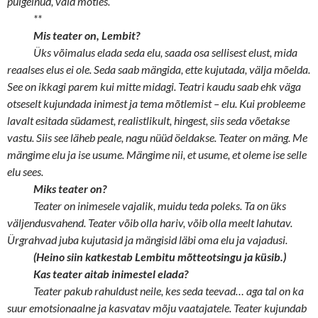
puigelnud, vaid mõtles.
**
Mis teater on, Lembit?
Üks võimalus elada seda elu, saada osa sellisest elust, mida
reaalses elus ei ole. Seda saab mängida, ette kujutada, välja mõelda.
See on ikkagi parem kui mitte midagi. Teatri kaudu saab ehk väga
otseselt kujundada inimest ja tema mõtlemist – elu. Kui probleeme
lavalt esitada südamest, realistlikult, hingest, siis seda võetakse
vastu. Siis see läheb peale, nagu nüüd öeldakse. Teater on mäng. Me
mängime elu ja ise usume. Mängime nii, et usume, et oleme ise selle
elu sees.
Miks teater on?
Teater on inimesele vajalik, muidu teda poleks. Ta on üks
väljendusvahend. Teater võib olla hariv, võib olla meelt lahutav.
Ürgrahvad juba kujutasid ja mängisid läbi oma elu ja vajadusi.
(Heino siin katkestab Lembitu mõtteotsingu ja küsib.)
Kas teater aitab inimestel elada?
Teater pakub rahuldust neile, kes seda teevad… aga tal on ka
suur emotsionaalne ja kasvatav mõju vaatajatele. Teater kujundab