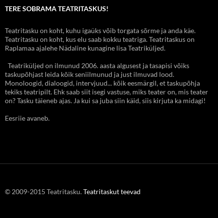
TERE SOBRAMA TEATRITASKUS!
Teatritasku on koht, kuhu igaüks võib torgata sõrme ja anda käe.
Teatritasku on koht, kus elu saab kokku teatriga. Teatritaskus on
Raplamaa ajalehe Nädaline kunagine lisa Teatriküljed.
Teatriküljed on ilmunud 2006. aasta algusest ja tasapisi võiks
taskupõhjast leida kõik seniilmunud ja just ilmuvad lood.
Monoloogid, dialoogid, intervjuud... kõik eesmärgil, et taskupõhja
tekiks teatripilt. Ehk saab siit isegi vastuse, miks teater on, mis teater
on? Tasku täieneb ajas. Ja kui sa juba siin käid, siis kirjuta ka midagi!
Eesriie avaneb.
© 2009-2015 Teatritasku.
Teatritaskut teevad