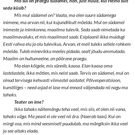
Mis sul on praegu südamel, noh, just nüüd, kui Heino sult
seda küsib?
Mis mul südamel on? Vaata, ma olen suure südamega
inimene, ma arvan nii, kui kujundlikult mõelda. Mul on südamel
inimeste ja inimkonna, maailma tulevik. Seda saab nimetada ka
maailmavaluks, et mis maailmast saab. Esiplaanil ikka muidugi
Eesti rahva elu ja olu tulevikus. Arvan, et meil tuleks sellele rohkem
mõelda. Tuleb minevikku meeles pidada, sealt jõudu ammutada.
Maailm on hullumeelne, on pöörane praegu.
Ma elan kõigele, mis sünnib, kaasa. Elan kaasa oma
lastelastele, ikka mõtlen, mis neist saab. Tervis on südamel, mul on
olnud tervisega kehvasti viimastel aastatel. Põlveoperatsioon,
kunstliiges – need asjad ei lase mul ennast väljendada nii nagu ma
tahaks.
Teater on ime?
Ikka tahaks näitemängu teha veel, mis siis, et olen nii vana,
tahaks väga. Ma peast ei ole veel nii ära. (Naerab taas). Kui on
mingi osa, mis mind seesmiselt puudutab, ma mängiksin ikka veel
ja see aitaks elada.