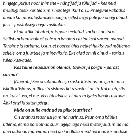
hingega purjus noor inimene – hängijad ja tðillijad – kes neid
muidugi teab, kes teab, mis neis tegelikult on… Praegune vabadus
annab ka minnalaskmisele hoogu, sellist aega pole ju kunagi olnud,
ja siis joostaksegi nagu vasikakari.
Ei ole kõik lubatud, mis pole keelatud. Tarkust on tarvis.
Sellist tarbimishullust pole ma ka oma elu jooksul varem näinud.
Tarbime ja tarbime. Usun, et noored ühel hetkel hakkavad mõtlema
sellele, oma juurtele ja minevikule. Eks alati on nii olnud – tarkus
tuleb kasvades.
Kas teine reaalsus on olemas, taevas ja põrgu – pärast
surma?
(Naerab.) See on aktuaalne ja raske küsimus, on iga inimese
isiklik küsimus, millele ta sisimas ikka vastust otsib. Kui usub, siis
on, kui ei usu, ei ole. Veel üteldakse, et parem igaks juhuks uskuda.
Äkki ongi ja satun põrgu.
Mida on sulle andnud su pikk teatritee?
On andnud teadmisi ja mind harinud. Pean oma häbiks
ütlema, et ma pole olnud suur lugeja, aga need materjalid, mida ma
olen pidanud mängima, need on kindlasti mind harinud kirjanduse