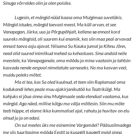
Sinuga
võrreldes olin ja olen poisike.
Lugesin, et mängid nüüd kaasa oma Mulgimaa suvetükis.
Mängid istudes, mängid taevast meest. Ma küll arvan, et see
Vanapagan, Jürka, uus ja Põrgupõhjalt, kellena
sa
ennast kord
suureks mängisid, oli suurem kui enamik, kes siin maa peal arvavad
ennast taeva asju ajavat. Niisama Su Kauka jumal ja Kihnu Jõnn,
need olid suured inimlikud mehed su kehastuses. Sina andsid neile
meestele, ka Vanapaganale, oma mõõdu ja mina vaatasin ja tahtsin
kasvada nende eespool nimetatute sarnaseks. No ma kasvan veel,
muidu poleks mõtet.
Ma ei tea, kas Sa oled kuulnud, et teen siin Raplamaal oma
kodukandi lehes peale muu ajakirjanikutöö ka Teatrikülgi. Ma
kahjuks ei jõua sinna sinu Mulgimaale seda etendust vaatama, kus
mängid. Aga näed, millise käigu ma välja mõtlesin. Siin mu mõte
teeb hüppe, et elame ikka kummalisel ajal, rahutu ja huvitav on elu
olnud ju ja on edasi.
On sul meeles üks me esinemine Vargamäel? Pääsusilmadega
me siis tuuritasime mööda Eestit ja kusagilt kaugelt meid sinna