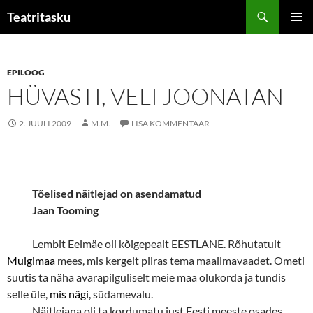
Liigu
Otsi
Teatritasku
sisu
PEAME
juurde
EPILOOG
HÜVASTI, VELI JOONATAN
2. JUULI 2009
M.M.
LISA KOMMENTAAR
Tõelised näitlejad on asendamatud
Jaan Tooming
Lembit Eelmäe oli kõigepealt EESTLANE. Rõhutatult
Mulgimaa
mees, mis kergelt piiras tema maailmavaadet. Ometi
suutis ta näha avarapilguliselt meie maa olukorda ja tundis
selle üle,
mis nägi,
südamevalu.
Näitlejana oli ta kordumatu just Eesti meeste osades.