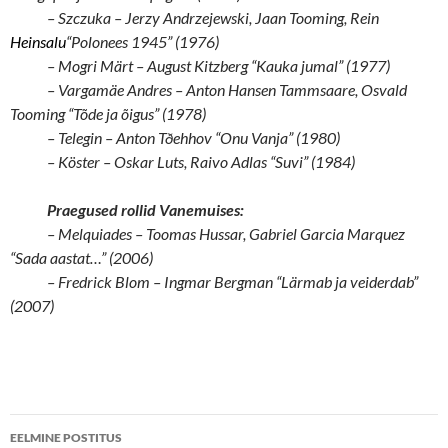
– Szczuka – Jerzy Andrzejewski, Jaan Tooming, Rein
Heinsalu
“Polonees 1945” (1976)
– Mogri Märt – August Kitzberg “Kauka jumal” (1977)
– Vargamäe Andres – Anton Hansen Tammsaare, Osvald
Tooming “Tõde ja õigus” (1978)
– Telegin – Anton Tðehhov “Onu Vanja” (1980)
– Köster – Oskar Luts, Raivo Adlas “Suvi” (1984)
Praegused rollid Vanemuises:
– Melquiades – Toomas Hussar, Gabriel Garcia Marquez
“Sada aastat…” (2006)
– Fredrick Blom – Ingmar Bergman “Lärmab ja veiderdab”
(2007)
Postituste
EELMINE POSTITUS