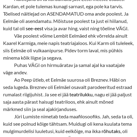
Kardan, et pole tulemas kunagi sarnast, ega pole ka tarvis.
Tõelised näitlejad on ASENDAMATUD oma ande poolest. Ja
Eelmäe oli asendamatu. Mõistuse poolest ta just ei hiilanud,
kuid tal oli
see-eest
visa ja avar hing, vaist ning tõeline VÄGI.
Väe poolest võime Lembit Eelmäed ehk võrrelda ainult
Kaarel Karmiga, meie napis teatriajaloos. Kui Karm oli tuleleek,
siis Eelmäe oli vulkaanipurse. Pidev torm laval, mis pühkis
minema kõik liigse ja segava.
Puhas VÄGI on hirmuäratav ja samal ajal ka vaatajale
väge andev.
Ao Peep ütleb, et Eelmäe suurosa oli Breznev. Häbi on
seda lugeda. Breznev oli Eelmäel osavalt parodeeritud estraad
rumalast riigijuhist. Ja see ei jää
teatrilukku,
nagu ei jää paljust
saja aasta pärast haisugi teatriloos, ehk ainult mõned
märkmed siin ja seal ajakirjanduses.
Jüri Lumiste nimetab teda maafilosoofiks. Jah, seda ta oli,
kuid see polnud kõige tähtsam. Muidugi oli kena kuulata tema
mulgimurdelisi luuletusi, kuid eelkõige, ma ikka
rõhutaks,
oli