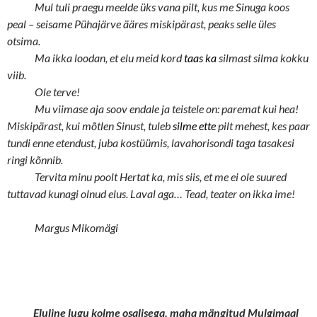
Mul tuli praegu meelde üks vana pilt, kus me Sinuga koos
peal – seisame Pühajärve ääres miskipärast, peaks selle üles
otsima.
Ma ikka loodan, et elu meid kord
taas ka
silmast silma kokku
viib.
Ole terve!
Mu viimase aja soov endale ja teistele on: paremat kui hea!
Miskipärast, kui mõtlen Sinust, tuleb
silme ette
pilt mehest, kes paar
tundi enne etendust, juba kostüümis, lavahorisondi taga tasakesi
ringi kõnnib.
Tervita minu poolt Hertat ka, mis siis, et me ei ole suured
tuttavad kunagi olnud elus. Laval aga… Tead, teater on ikka ime!
Margus Mikomägi
Eluline lugu kolme osalisega, maha mängitud Mulgimaal