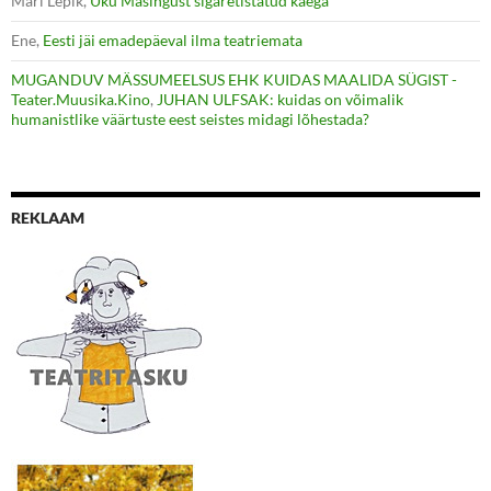
Mari Lepik
,
Uku Masingust sigaretistatud käega
Ene
,
Eesti jäi emadepäeval ilma teatriemata
MUGANDUV MÄSSUMEELSUS EHK KUIDAS MAALIDA SÜGIST -
Teater.Muusika.Kino
,
JUHAN ULFSAK: kuidas on võimalik
humanistlike väärtuste eest seistes midagi lõhestada?
REKLAAM