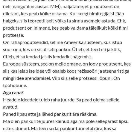
neli mängufilmi aastas. MM), naljatame, et produtsent on
diletant, kes peab kõike oskama. Kui keegi filmitegijaist jääb
haigeks, siis teoreetiliselt võiks ta sinna asemele astuda. Ehk,
produtsent on inimene, kes peab valdama täielikult kõiki filmi
protsesse.
On rahaprodutsendid, selline Ameerika süsteem, kus istub
suur onu, kes on sisuliselt pankur. Ütleb, et teed nii ja kõik,
ütleb, et sa lendad ja siis lendadki, nägemist.
Euroopa süsteem, see on meile omane, on loov produtsent, kes
siis kas leiab ise idee või osaleb koos režissööri ja stsenaristiga
mingi idee arendamisel. Viib siis selle protsessi lõpuni. On
tööhobune.
Aga raha?
Headele ideedele tuleb raha juurde. Sa pead olema sellele
avatud.
Paned lipsu ette ja lähed pankurit ära rääkima.
Ma olen pankurite juures käinud aga ma pole sellepärast lipsu
ette sidunud. Ma teen seda, pankur tunnetab ära, kas sa