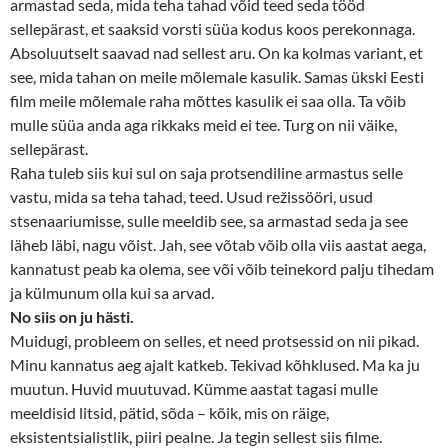
armastad seda, mida teha tahad võid teed seda tööd
sellepärast, et saaksid vorsti süüa kodus koos perekonnaga.
Absoluutselt saavad nad sellest aru. On ka kolmas variant, et
see, mida tahan on meile mõlemale kasulik. Samas ükski Eesti
film meile mõlemale raha mõttes kasulik ei saa olla. Ta võib
mulle süüa anda aga rikkaks meid ei tee. Turg on nii väike,
sellepärast.
Raha tuleb siis kui sul on saja protsendiline armastus selle
vastu, mida sa teha tahad, teed. Usud režissööri, usud
stsenaariumisse, sulle meeldib see, sa armastad seda ja see
läheb läbi, nagu võist. Jah, see võtab võib olla viis aastat aega,
kannatust peab ka olema, see või võib teinekord palju tihedam
ja külmunum olla kui sa arvad.
No siis on ju hästi.
Muidugi, probleem on selles, et need protsessid on nii pikad.
Minu kannatus aeg ajalt katkeb. Tekivad kõhklused. Ma ka ju
muutun. Huvid muutuvad. Kümme aastat tagasi mulle
meeldisid litsid, pätid, sõda – kõik, mis on räige,
eksistentsialistlik, piiri pealne. Ja tegin sellest siis filme.