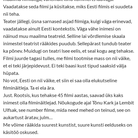
Vaadatakse seda filmi ja küsitakse, miks Eesti filmis ei suudeta
nii teha.
Teater jällegi, üsna sarnased asjad filmiga, kuigi väga erinevad,
vaadatakse ainult Eesti kontekstis. Väga vähe inimesi on
näinud muu maailma teatreid. Selline lai võrdlemise skaala
inimestel teatrist rääkides puudub. Sellepärast tundub teater
ka põnev. Muidugi on teatri lsee eelis, et seal kogu aeg tehakse.
Filmi juurde tagasi tulles, me filmi tootmise mass on nii väike,
et ei teki järjepidevust. Ei teki baasi kust tipud saaksid välja
hüpata.
No vot, Eesti on nii väike, et siin ei saa olla elukutseline
filminäitleja. Ta ei ela ära.
Just. Rootsis, kus tehakse 45 filmi aastas, saavad üks kaks
inimest olla filminäitlejad. Nõukogude ajal Tõnu Kark ja Lembit
Ulfsak, see number filme, mida need mehed on teinud, see on
aukartust äratav, julm…
Me võime rääkida suurest kunstist, suure kunsti eelduseks on
käsitöö oskused.