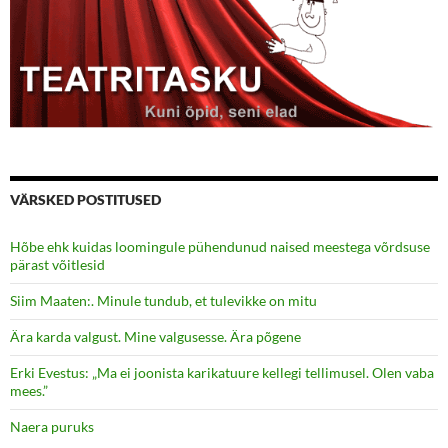
VÄRSKED POSTITUSED
Hõbe ehk kuidas loomingule pühendunud naised meestega võrdsuse
pärast võitlesid
Siim Maaten:. Minule tundub, et tulevikke on mitu
Ära karda valgust. Mine valgusesse. Ära põgene
Erki Evestus: „Ma ei joonista karikatuure kellegi tellimusel. Olen vaba
mees.”
Naera puruks