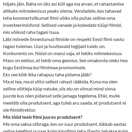
hiljaks jäin. Raha on üks asi küll aga ma arvan, et rahastamise
allikate mitmekesisus peaks olema. Vendadele, kes tahavad
teha kommertslikumat filmi võiks olla puhas selline oma
investeerimisfond. Sellised vanade ja kobedate tüüpi filmid,
mis võiksid raha tagasi tuua.
Läbi mõnede õnnestunud filmide on respekt Eesti filmi vastu
tagasi tulemas. Uusi ja huvitavaid tegijaid tuleb, on.
Konkurents on. Nüüd on massi vaja, et tekiks mitmekesisus.
Mass on eeldus, et tekib oma geenius. See omakorda oleks hea
kogu Eestimaa kui filmimaa promomisele.
Eks see kõik ikka rahapuu taha pidama jääb?
Ma ei tea, ma ei viitsi sellest rahast rääkida. Kuna ma olen
selline võitleja tüüp natuke, siis elu on viinud mind sinna
juurde kus olen pidanud selle jamaga tegelema. Ehki, mulle
meeldib olla produtsent, aga tuleb aru saada, et produtsent ei
ole filmidirektor.
Mis tööd teeb filmi juures produtsent?
Me oma saksa sõbraga, kes on suur produtsent, lükkab aastas
seitse telefilmi ja paar kolm kinofilmi teha (Eestis tehakse kolm,