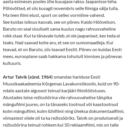
aasta esimeses pooles ühe kuuajase raksu Jaapanisse teha.
Põhivõtted, et siis kusagil novembris selle filmiga välja tulla.
Ma teen filmi elust, sport on selles vormiline vahend.
See kuidas isiksus kasvab, see on põnev. Kaido Höövelson,
Baruto on seal sisuliselt sama kuulus nagu rahvusvaheline
rokk staar. Kui ta tänavale tuleb, ei ole jaapanlast, kes teda ei
teaks. Nad saavad kohe aru, et see on sumomaadleja. Kui
teavad, et on Baruto, siis teavad Eestit. Põnev on kuidas Eesti
mees, eurooplane saab hakkama tohutult kinnises ja põnevas
kultuuris.
Artur Talvik (
sünd. 1964
) omandas hariduse Eesti
Muusikaakadeemia Kõrgemas Lavakunstikoolis, kuid on 90-
ndate aastate algusest teinud karjääri filmitööstuses.
Alustades teise režissöörina viie rahvusvahelise täispika
mängufilmi juures, on ta tänaseks tootnud või kaastootnud
kolm mängufilmi, kolm lühifilmi ning üheksa dokumentaalfilmi,
viimastest viiele oli ta ka režissööriks. Talvik on produtsendi ja
režissöörina teinud rohkem kui 50 reklaamfilmi, mis on talle