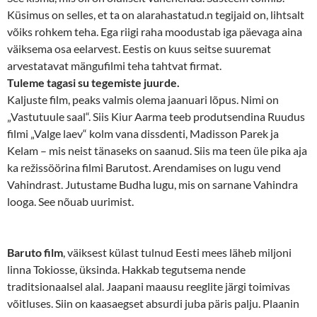
Küsimus on selles, et ta on alarahastatud.n tegijaid on, lihtsalt
võiks rohkem teha. Ega riigi raha moodustab iga päevaga aina
väiksema osa eelarvest. Eestis on kuus seitse suuremat
arvestatavat mängufilmi teha tahtvat firmat.
Tuleme tagasi su tegemiste juurde.
Kaljuste film, peaks valmis olema jaanuari lõpus. Nimi on
„Vastutuule saal“. Siis Kiur Aarma teeb produtsendina Ruudus
filmi „Valge laev“ kolm vana dissdenti, Madisson Parek ja
Kelam – mis neist tänaseks on saanud. Siis ma teen üle pika aja
ka režissöörina filmi Barutost. Arendamises on lugu vend
Vahindrast. Jutustame Budha lugu, mis on sarnane Vahindra
looga. See nõuab uurimist.
Baruto film
, väiksest külast tulnud Eesti mees läheb miljoni
linna Tokiosse, üksinda. Hakkab tegutsema nende
traditsionaalsel alal. Jaapani maausu reeglite järgi toimivas
võitluses. Siin on kaasaegset absurdi juba päris palju. Plaanin