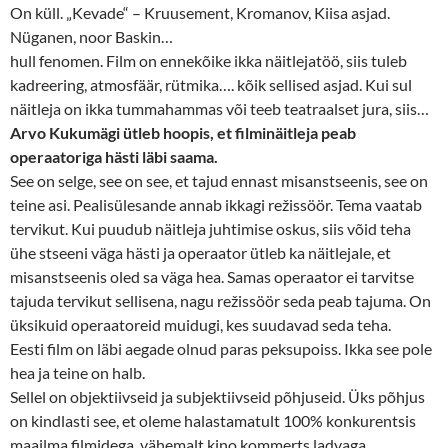
On küll. „Kevade“ – Kruusement, Kromanov, Kiisa asjad.
Nüganen, noor Baskin…
hull fenomen. Film on ennekõike ikka näitlejatöö, siis tuleb
kadreering, atmosfäär, rütmika…. kõik sellised asjad. Kui sul
näitleja on ikka tummahammas või teeb teatraalset jura, siis…
Arvo Kukumägi ütleb hoopis, et filminäitleja peab
operaatoriga hästi läbi saama.
See on selge, see on see, et tajud ennast misanstseenis, see on
teine asi.
Pealisülesande annab ikkagi režissöör. Tema vaatab
tervikut. Kui puudub näitleja juhtimise oskus, siis võid teha
ühe stseeni väga hästi ja operaator ütleb ka näitlejale, et
misanstseenis oled sa väga hea. Samas operaator ei tarvitse
tajuda tervikut sellisena, nagu režissöör seda peab tajuma. On
üksikuid operaatoreid muidugi, kes suudavad seda teha.
Eesti film on läbi aegade olnud paras peksupoiss. Ikka see pole
hea ja teine on halb.
Sellel on objektiivseid ja subjektiivseid põhjuseid. Üks põhjus
on kindlasti see, et oleme halastamatult 100% konkurentsis
maailma filmidega, vähemalt kino kommerts ladvaga.