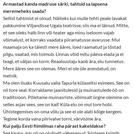
Armastad kanda madruse särki, tahtsid sa lapsena
meremeheks saada?
Sellist tahtmist ei olnud. Näiteks kui mulle tehti peale lavakat
pakkumine Viljandisse Ugala teatrisse, siis ma ei läinud. Mitte,
et see oleks halb linn või teater aga minu iseloom vajab
võimalust, et korraks vaadata piiramatusse avarusse. Mul
maamaja on ka täiesti mere ääres, loed raamatud ja tõstad
pilgu, vaatad, mis toimub. Linnas võid mitu päeva elada ja ei
teagi, et väljas on torm. Reaalsustaju kaob ära, elu tunnetus.
Mere ääres see on olemas. Meri ei ole üle arendatud, on
metsik.
Ma olen lisaks Kuusalu valla Tapurla külaseltsi esimees. See on
nii tore seal. Korraldame jaanitulesid ja muinastulede öö on
traditsioon. Põletame muinasriste, võimsalt ürgne olemine on
selles asjas sees, see on kaif. Küla elu on mul tore hobi.
Ühistegemises on oma võlu ja see ei ole alati kõige kergem.
Tegime korda vana piirivalve torni, värvisime ära.
Kui palju Eesti filmiilmas raha pärast kakeldakse?
See kisma, mis oli on oluliselt vähenenud. Süsteem toimib.