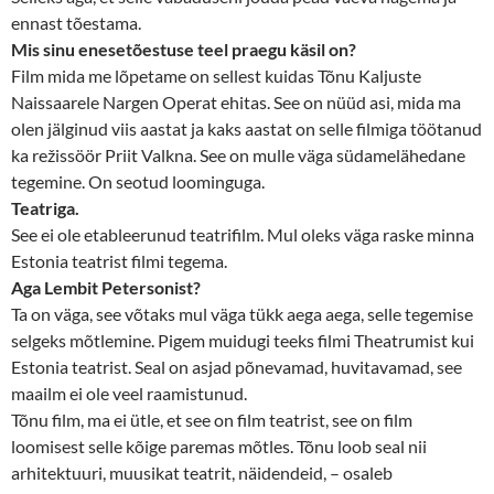
ennast tõestama.
Mis sinu enesetõestuse teel praegu käsil on?
Film mida me lõpetame on sellest kuidas Tõnu Kaljuste
Naissaarele Nargen Operat ehitas. See on nüüd asi, mida ma
olen jälginud viis aastat ja kaks aastat on selle filmiga töötanud
ka režissöör Priit Valkna. See on mulle väga südamelähedane
tegemine. On seotud loominguga.
Teatriga.
See ei ole etableerunud teatrifilm. Mul oleks väga raske minna
Estonia teatrist filmi tegema.
Aga Lembit Petersonist?
Ta on väga, see võtaks mul väga tükk aega aega, selle tegemise
selgeks mõtlemine. Pigem muidugi teeks filmi Theatrumist kui
Estonia teatrist. Seal on asjad põnevamad, huvitavamad, see
maailm ei ole veel raamistunud.
Tõnu film, ma ei ütle, et see on film teatrist, see on film
loomisest selle kõige paremas mõtles. Tõnu loob seal nii
arhitektuuri, muusikat teatrit, näidendeid, – osaleb