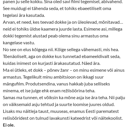
panen ju selle kokku. Sina oled savi filmi tegemisel, abivahend.
See muidugi ei tähenda seda, et tohiks ebaeetiliselt oma
tegelasi ära kasutada.
Arvan, et need, kes teevad dokke ja on üleolevad, mõnitavad…
neid ei tohiks üldse kaamera juurde lasta. Esimene asi, millega
dokki tegemist alustad peab olema sinu armastus oma
kangelase vastu.
No see on elus kõigega nii. Kõige sellega vähemasti, mis hea.
Tõenäoliselt, aga on dokke kus tunnetad ebameeldivalt seda,
kuidas inimest on kurjasti ärakasutatud. Näed ära.
Ma ei ütleks, et dokk – põnev žanr – on minu esimene või ainus
armastus. Tegelikult minu ambitsioon on ikkagi suur
mängufilm. Produtsendina, vanus hakkab juba selliseks
minema, et ise julge ehk enam režiisöörina teha.
Samas ma tunnen, et võiksin ka mõne asja ise ära teha. Nii palju
on väiksemaid asju tehtud ja suurte loomise juures oldud.
Lisaks mu näitleja taust, muuseas, enamus Eesti parematest
rešisööridest on tulnud lavakunsti kateedrist või näitekoolist.
Ei ole.