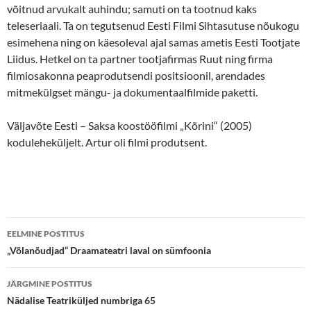
võitnud arvukalt auhindu; samuti on ta tootnud kaks
teleseriaali. Ta on tegutsenud Eesti Filmi Sihtasutuse nõukogu
esimehena ning on käesoleval ajal samas ametis Eesti Tootjate
Liidus. Hetkel on ta partner tootjafirmas Ruut ning firma
filmiosakonna peaprodutsendi positsioonil, arendades
mitmekülgset mängu- ja dokumentaalfilmide paketti.
Väljavõte Eesti – Saksa koostööfilmi „Kõrini“ (2005)
koduleheküljelt. Artur oli filmi produtsent.
Postituste
EELMINE POSTITUS
töölaud
„Võlanõudjad“ Draamateatri laval on sümfoonia
JÄRGMINE POSTITUS
Nädalise Teatriküljed numbriga 65