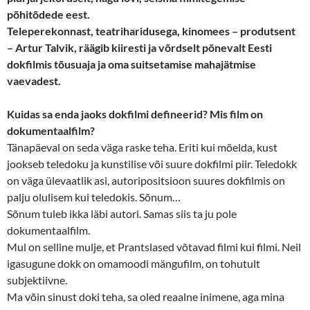
põhitõdede eest.
Teleperekonnast, teatriharidusega, kinomees – produtsent
– Artur Talvik, räägib kiiresti ja võrdselt põnevalt Eesti
dokfilmis tõusuaja ja oma suitsetamise mahajätmise
vaevadest.
Kuidas sa enda jaoks dokfilmi defineerid? Mis film on
dokumentaalfilm?
Tänapäeval on seda väga raske teha. Eriti kui mõelda, kust
jookseb teledoku ja kunstilise või suure dokfilmi piir. Teledokk
on väga ülevaatlik asi, autoripositsioon suures dokfilmis on
palju olulisem kui teledokis. Sõnum…
Sõnum tuleb ikka läbi autori. Samas siis ta ju pole
dokumentaalfilm.
Mul on selline mulje, et Prantslased võtavad filmi kui filmi. Neil
igasugune dokk on omamoodi mängufilm, on tohutult
subjektiivne.
Ma võin sinust doki teha, sa oled reaalne inimene, aga mina