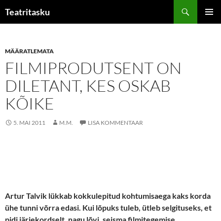
Liigu
Otsi
Teatritasku
sisu
PEAME
juurde
MÄÄRATLEMATA
FILMIPRODUTSENT ON
DILETANT, KES OSKAB
KÕIKE
5. MAI 2011
M.M.
LISA KOMMENTAAR
Artur Talvik lükkab kokkulepitud kohtumisaega kaks korda
ühe tunni võrra edasi. Kui lõpuks tuleb, ütleb selgituseks, et
pidi järjekordselt, nagu lõvi, seisma filmitegemise