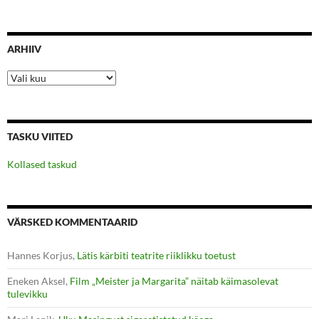
ARHIIV
Arhiiv
TASKU VIITED
Kollased taskud
VÄRSKED KOMMENTAARID
Hannes Korjus
,
Lätis kärbiti teatrite riiklikku toetust
Eneken Aksel
,
Film „Meister ja Margarita” näitab käimasolevat
tulevikku