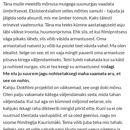
Täna mulle meeldib mõnusa muigega suunurgas vaadata
ümbritsevat. Eksistentsialism selles mõttes samuti – tajuda ja
jälgida seda absurdi, mis me ümber toimub. Kaks täiesti
erinevat vaatenurka. Täna ma teeks kümne aastataguseid asju
läbi väikse iroonia, huumoriprisma. Ehk siis, et kui filmiprotsess
väga pikaks läheb, siis võib väsida armastusest. Oma
armastatud naisest ju võib ka poolel teel väsida vahel. Ma olen
idealist. Selge on see, et on vaja mingit pauerit oma armastuse
piisava kirega väljendamiseks. Teisi tuleb nakatada kui sa käid
ja nohised nurgas, siis ei tea keegi su armastusest mi
dagi.
Me elu ju suurem jagu nohisetaksegi maha saamata aru, et
see on nohin.
Kahju. Dokfilmi projektid on väiksemad, see ongi doki mõnu.
Olen palju vabamate kätega väljendamaks seda, mida tahan
väljendada. Kui sul aga on kümned miljonid eelarve, siis
kahjuks ikkagi raha dikteerib mingid piirid ette. Kuni sa ei ole
suutnud tõestada vastupidist, et sa oled geenius, nagu on
soome filmitegija Kaurismäki. Tema võib juba teha mis tahab.
Selleks aga, et selle vabaduseni jõuda pead vaeva nägema ja