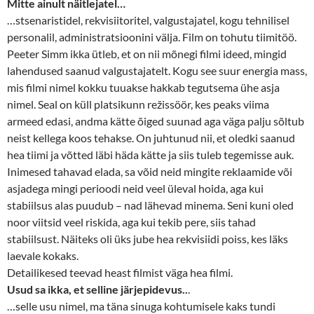
Mitte ainult näitlejatel…
…stsenaristidel, rekvisiitoritel, valgustajatel, kogu tehnilisel
personalil, administratsioonini välja. Film on tohutu tiimitöö.
Peeter Simm ikka ütleb, et on nii mõnegi filmi ideed, mingid
lahendused saanud valgustajatelt. Kogu see suur energia mass,
mis filmi nimel kokku tuuakse hakkab tegutsema ühe asja
nimel. Seal on küll platsikunn režissöör, kes peaks viima
armeed edasi, andma kätte õiged suunad aga väga palju sõltub
neist kellega koos tehakse. On juhtunud nii, et oledki saanud
hea tiimi ja võtted läbi häda kätte ja siis tuleb tegemisse auk.
Inimesed tahavad elada, sa võid neid mingite reklaamide või
asjadega mingi perioodi neid veel üleval hoida, aga kui
stabiilsus alas puudub – nad lähevad minema. Seni kuni oled
noor viitsid veel riskida, aga kui tekib pere, siis tahad
stabiilsust. Näiteks oli üks jube hea rekvisiidi poiss, kes läks
laevale kokaks.
Detailikesed teevad heast filmist väga hea filmi.
Usud sa ikka, et selline järjepidevus..
.
…selle usu nimel, ma täna sinuga kohtumisele kaks tundi