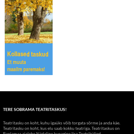
TERE SOBRAMA TEATRITASKUS!
Teatritasku on koht, kuhu igaüks võib torgata sõrme ja anda käe.
Teatritasku on koht, kus elu saab kokku teatriga. Teatritaskus on
Raplamaa ajalehe Nädaline kunagine lisa Teatriküljed.