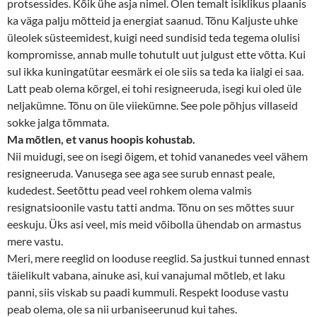
protsessides. Kõik ühe asja nimel. Olen temalt isiklikus plaanis
ka väga palju mõtteid ja energiat saanud. Tõnu Kaljuste uhke
üleolek süsteemidest, kuigi need sundisid teda tegema olulisi
kompromisse, annab mulle tohutult uut julgust ette võtta. Kui
sul ikka kuningatütar eesmärk ei ole siis sa teda ka iialgi ei saa.
Latt peab olema kõrgel, ei tohi resigneeruda, isegi kui oled üle
neljakümne. Tõnu on üle viiekümne. See pole põhjus villaseid
sokke jalga tõmmata.
Ma mõtlen, et vanus hoopis kohustab.
Nii muidugi, see on isegi õigem, et tohid vananedes veel vähem
resigneeruda. Vanusega see aga see surub ennast peale,
kudedest. Seetõttu pead veel rohkem olema valmis
resignatsioonile vastu tatti andma. Tõnu on ses mõttes suur
eeskuju. Üks asi veel, mis meid võibolla ühendab on armastus
mere vastu.
Meri, mere reeglid on looduse reeglid. Sa justkui tunned ennast
täielikult vabana, ainuke asi, kui vanajumal mõtleb, et laku
panni, siis viskab su paadi kummuli. Respekt looduse vastu
peab olema, ole sa nii urbaniseerunud kui tahes.