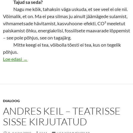
Tajud sa seda?
Nagu me kõik, tahaksin väga uskuda, et see veel ei ole nii.
Võimalik, et on. Ma ei pea silmas ju ainult jäämägede sulamist,
vihmametsade hävitamist, kasvuhoone-efekti, CO² meeletut
paiskamist õhku, energiakriisi, fossiilsete maavarade lõppemist
– see pole põhjus, see on tagajärg.
Mitte keegi ei tea, võibolla tõesti ei tea, kus on tegelik
põhjus.
Elmo Nüganen: Tänavatele tulevad inimesed ei protesti 
Loe edasi
→
DIALOOG
ANDRES KEIL – TEATRISSE
SISSE KIRJUTATUD