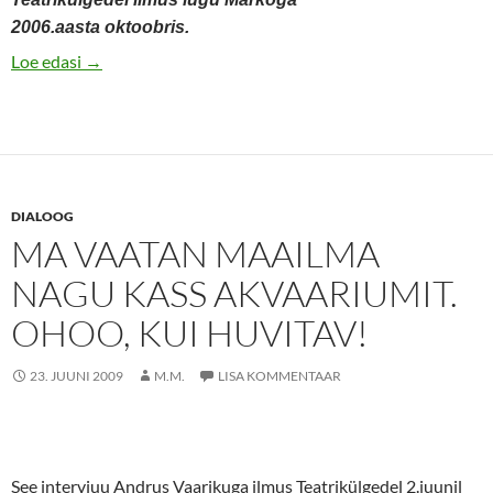
2006.aasta oktoobris.
Särab kui briljant sõnnikuhunnikus
Loe edasi
→
DIALOOG
MA VAATAN MAAILMA
NAGU KASS AKVAARIUMIT.
OHOO, KUI HUVITAV!
23. JUUNI 2009
M.M.
LISA KOMMENTAAR
See intervjuu Andrus Vaarikuga ilmus Teatrikülgedel 2.juunil