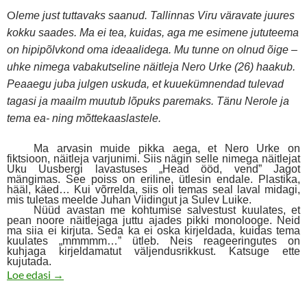
O
leme just tuttavaks saanud. Tallinnas Viru väravate juures
kokku saades. Ma ei tea, kuidas, aga me esimene jututeema
on hipipõlvkond oma ideaalidega. Mu tunne on olnud õige –
uhke nimega vabakutseline näitleja Nero Urke (26) haakub.
Peaaegu juba julgen uskuda, et kuuekümnendad tulevad
tagasi ja maailm muutub lõpuks paremaks. Tänu Nerole ja
tema ea- ning mõttekaaslastele.
Ma arvasin muide pikka aega, et Nero Urke on
fiktsioon, näitleja varjunimi. Siis nägin selle nimega näitlejat
Uku Uusbergi lavastuses „Head ööd, vend” Jagot
mängimas. See poiss on eriline, ütlesin endale. Plastika,
hääl, käed… Kui võrrelda, siis oli temas seal laval midagi,
mis tuletas meelde Juhan Viidingut ja Sulev Luike.
Nüüd avastan me kohtumise salvestust kuulates, et
pean noore näitlejaga juttu ajades pikki monolooge. Neid
ma siia ei kirjuta. Seda ka ei oska kirjeldada, kuidas tema
kuulates „mmmmm…” ütleb. Neis reageeringutes on
kuhjaga kirjeldamatut väljendusrikkust. Katsuge ette
kujutada.
Nero Urke, vabanäitleja, kes teab, kus on õnne kodu
Loe edasi
→