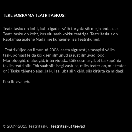
TERE SOBRAMA TEATRITASKUS!
Teatritasku on koht, kuhu igaüks võib torgata sõrme ja anda käe.
Teatritasku on koht, kus elu saab kokku teatriga. Teatritaskus on
Raplamaa ajalehe Nädaline kunagine lisa Teatriküljed.
Teatriküljed on ilmunud 2006. aasta algusest ja tasapisi võiks
taskupõhjast leida kõik seniilmunud ja just ilmuvad lood.
Monoloogid, dialoogid, intervjuud... kõik eesmärgil, et taskupõhja
tekiks teatripilt. Ehk saab siit isegi vastuse, miks teater on, mis teater
on? Tasku täieneb ajas. Ja kui sa juba siin käid, siis kirjuta ka midagi!
Eesriie avaneb.
© 2009-2015 Teatritasku.
Teatritaskut teevad