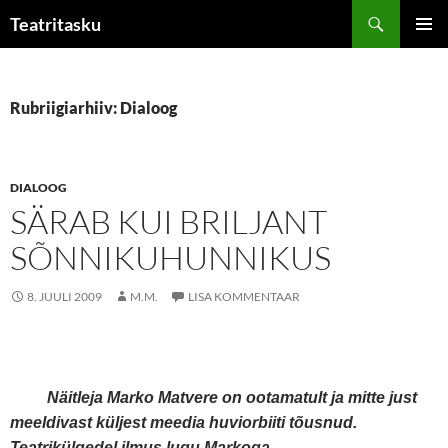
Liigu
Otsi
Teatritasku
sisu
PEAME
juurde
Rubriigiarhiiv: Dialoog
DIALOOG
SÄRAB KUI BRILJANT
SÕNNIKUHUNNIKUS
8. JUULI 2009
M.M.
LISA KOMMENTAAR
Näitleja Marko Matvere on ootamatult ja mitte just
meeldivast küljest meedia huviorbiiti tõusnud.
Teatrikülgedel ilmus lugu Markoga