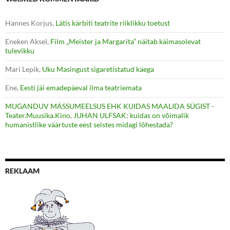
Hannes Korjus
,
Lätis kärbiti teatrite riiklikku toetust
Eneken Aksel
,
Film „Meister ja Margarita” näitab käimasolevat
tulevikku
Mari Lepik
,
Uku Masingust sigaretistatud käega
Ene
,
Eesti jäi emadepäeval ilma teatriemata
MUGANDUV MÄSSUMEELSUS EHK KUIDAS MAALIDA SÜGIST -
Teater.Muusika.Kino
,
JUHAN ULFSAK: kuidas on võimalik
humanistlike väärtuste eest seistes midagi lõhestada?
REKLAAM