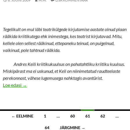
8. JUUNI 2009
M.M.
LISA KOMMENTAAR
Tegelikult on mul läbi teatrikülgede kirjutamise aastate olnud plaan
rääkida kriitikutega ehk inimestega, kes teatrist kirjutavad. Mitu,
kellele olen sellest rääkinud, ettepaneku teinud, on puigelnud,
vaikinud, pole tahtnud rääkida.
Andres Keili kriitikukuulsus on pahatahtliku kriitiku kuulsus.
Miskipärast ma ei uskunud, et Keil on niinimetatud raudteelaste
perekonnast, vähese lugemusega nahktagis avantürist.
Andres Keil – teatrisse sisse kirjutatud
Loe edasi
→
Postituste
← EELMINE
1
…
60
61
62
…
navigatsioon
64
JÄRGMINE →