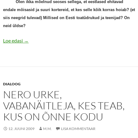
Olen ikka mõelnud seoses sellega, et eestlased ehitavad
endale mõisasid ja suuri kortereid, et kes selle kõik korras hoiab? (et
siis neegrid tulevad) Millised on Eesti toatüdrukud ja teenijad? On
neid üldse?
Hendrik Toompere: Kuhu, kelle juurde ja kuidas põgen
Loe edasi
→
DIALOOG
NERO URKE,
VABANÄITLEJA, KES TEAB,
KUS ON ÕNNE KODU
12. JUUNI 2009
M.M.
LISA KOMMENTAAR