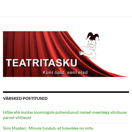
VÄRSKED POSTITUSED
Hõbe ehk kuidas loomingule pühendunud naised meestega võrdsuse
pärast võitlesid
Siim Maaten:. Minule tundub, et tulevikke on mitu