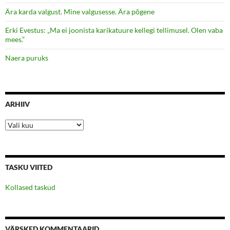
Ära karda valgust. Mine valgusesse. Ära põgene
Erki Evestus: „Ma ei joonista karikatuure kellegi tellimusel. Olen vaba
mees.”
Naera puruks
ARHIIV
Arhiiv
TASKU VIITED
Kollased taskud
VÄRSKED KOMMENTAARID