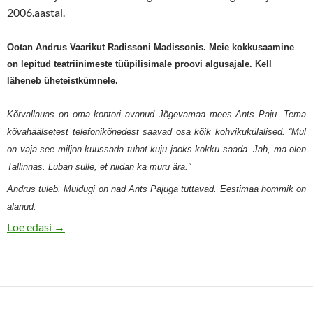
2006.aastal.
Ootan Andrus Vaarikut Radissoni Madissonis. Meie kokkusaamine
on lepitud teatriinimeste tüüpilisimale proovi algusajale. Kell
läheneb üheteistkümnele.
Kõrvallauas on oma kontori avanud Jõgevamaa mees Ants Paju. Tema
kõvahäälsetest telefonikõnedest saavad osa kõik kohvikukülalised. “Mul
on vaja see miljon kuussada tuhat kuju jaoks kokku saada. Jah, ma olen
Tallinnas. Luban sulle, et niidan ka muru ära.”
Andrus tuleb. Muidugi on nad Ants Pajuga tuttavad. Eestimaa hommik on
alanud.
Ma vaatan maailma nagu kass akvaariumit. Ohoo, kui h
Loe edasi
→