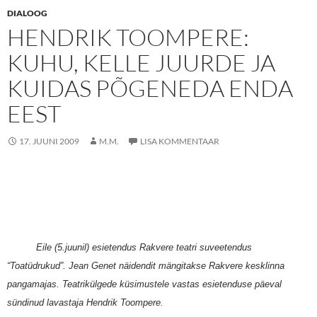
DIALOOG
HENDRIK TOOMPERE:
KUHU, KELLE JUURDE JA
KUIDAS PÕGENEDA ENDA
EEST
17. JUUNI 2009
M.M.
LISA KOMMENTAAR
Eile (5.juunil) esietendus Rakvere teatri suveetendus
“Toatüdrukud”. Jean Genet näidendit mängitakse Rakvere kesklinna
pangamajas. Teatrikülgede küsimustele vastas esietenduse päeval
sündinud lavastaja Hendrik Toompere.