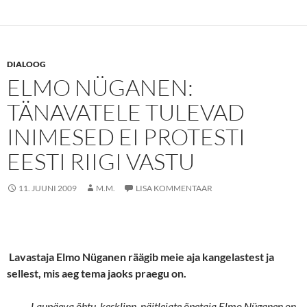
DIALOOG
ELMO NÜGANEN:
TÄNAVATELE TULEVAD
INIMESED EI PROTESTI
EESTI RIIGI VASTU
11. JUUNI 2009
M.M.
LISA KOMMENTAAR
Lavastaja Elmo Nüganen räägib meie aja kangelastest ja
sellest, mis aeg tema jaoks praegu on.
Laupäeva õhtu, kesklinn, näitlejate õpetaja Elmo Nüganen on