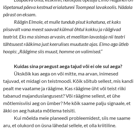
lõpetanud päeva kestnud erialatunni Toompeal lavakoolis. Nädala
pärast on eksam.
Räägin Elmole, et mulle tundub pisut kohatuna, et kaks
piisavalt vana meest saavad külmal õhtul kokku ja räägivad
teatrist. Eks ma sisimas arvasin, et meelitan lavastaja nii teatri
tähtsusest rääkima just keerulises muutuste ajas. Elmo aga ütleb
hoopis: „Räägime siis muust, homme on valimised.“
Kuidas sina praegust aega tajud või ei ole sul aega?
Ükskõik kas aega on või mitte, ma arvan, inimesed
tajuvad, et midagi on teistmoodi. Kõik sõltub sellest, mis kandi
pealt me vaatame ja räägime. Kas räägime üht või teist riiki
tabanud majanduslangusest? Või räägime sellest, et ühe
mõtlemisviisi aeg on ümber? Me kõik saame palju signaale, et
äkki on aeg hakata mõtlema teisiti.
Kui mõelda meie planeedi probleemidest, siis me saame
aru, et olukord on üsna lähedal sellele, et olla kriitiline.