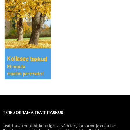
TERE SOBRAMA TEATRITASKUS!
Teatritasku on koht, kuhu igaüks võib torgata sõrme ja anda käe.