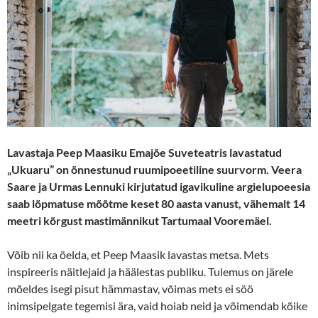
Lavastaja Peep Maasiku Emajõe Suveteatris lavastatud
„Ukuaru” on õnnestunud ruumipoeetiline suurvorm. Veera
Saare ja Urmas Lennuki kirjutatud igavikuline argielupoeesia
saab lõpmatuse mõõtme keset 80 aasta vanust, vähemalt 14
meetri kõrgust mastimännikut Tartumaal Vooremäel.
Võib nii ka öelda, et Peep Maasik lavastas metsa. Mets
inspireeris näitlejaid ja häälestas publiku. Tulemus on järele
mõeldes isegi pisut hämmastav, võimas mets ei söö
inimsipelgate tegemisi ära, vaid hoiab neid ja võimendab kõike