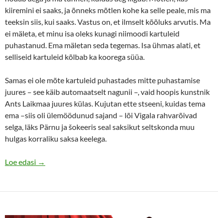
kiiremini ei saaks, ja õnneks mõtlen kohe ka selle peale, mis ma
teeksin siis, kui saaks. Vastus on, et ilmselt kõõluks arvutis. Ma
ei mäleta, et minu isa oleks kunagi niimoodi kartuleid
puhastanud. Ema mäletan seda tegemas. Isa ühmas alati, et
selliseid kartuleid kõlbab ka koorega süüa.
Samas ei ole mõte kartuleid puhastades mitte puhastamise
juures – see käib automaatselt nagunii –, vaid hoopis kunstnik
Ants Laikmaa juures külas. Kujutan ette stseeni, kuidas tema
ema –siis oli ülemöödunud sajand – lõi Vigala rahvarõivad
selga, läks Pärnu ja šokeeris seal saksikut seltskonda muu
hulgas korraliku saksa keelega.
Kunstnikuüksindus ja hõbehaigrud
Loe edasi
→