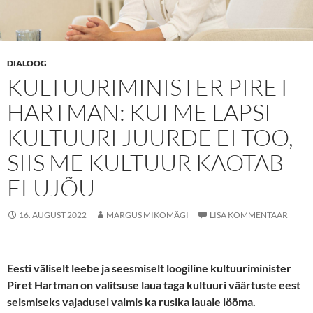
DIALOOG
KULTUURIMINISTER PIRET
HARTMAN: KUI ME LAPSI
KULTUURI JUURDE EI TOO,
SIIS ME KULTUUR KAOTAB
ELUJÕU
16. AUGUST 2022
MARGUS MIKOMÄGI
LISA KOMMENTAAR
Eesti väliselt leebe ja seesmiselt loogiline kultuuriminister
Piret Hartman on valitsuse laua taga kultuuri väärtuste eest
seismiseks vajadusel valmis ka rusika lauale lööma.