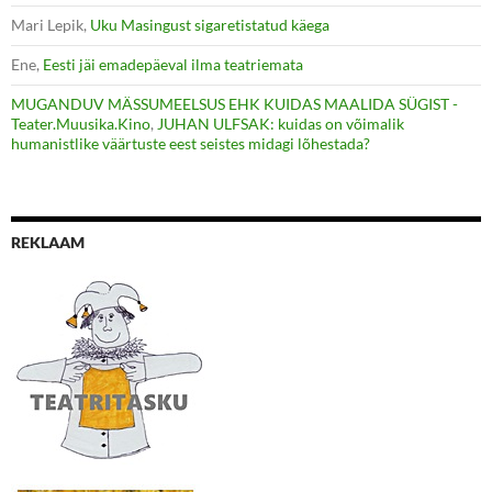
Mari Lepik
,
Uku Masingust sigaretistatud käega
Ene
,
Eesti jäi emadepäeval ilma teatriemata
MUGANDUV MÄSSUMEELSUS EHK KUIDAS MAALIDA SÜGIST -
Teater.Muusika.Kino
,
JUHAN ULFSAK: kuidas on võimalik
humanistlike väärtuste eest seistes midagi lõhestada?
REKLAAM