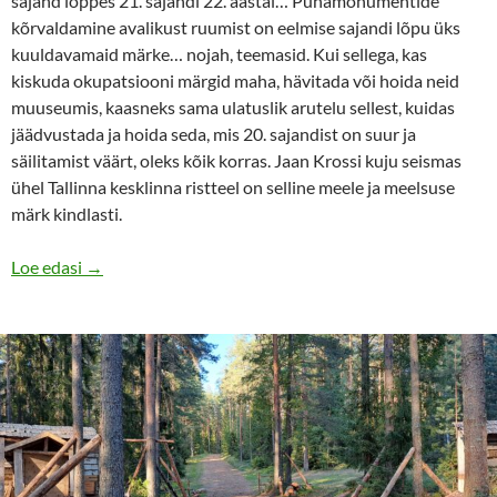
sajand lõppes 21. sajandi 22. aastal… Punamonumentide
kõrvaldamine avalikust ruumist on eelmise sajandi lõpu üks
kuuldavamaid märke… nojah, teemasid. Kui sellega, kas
kiskuda okupatsiooni märgid maha, hävitada või hoida neid
muuseumis, kaasneks sama ulatuslik arutelu sellest, kuidas
jäädvustada ja hoida seda, mis 20. sajandist on suur ja
säilitamist väärt, oleks kõik korras. Jaan Krossi kuju seismas
ühel Tallinna kesklinna ristteel on selline meele ja meelsuse
märk kindlasti.
Meemaast ja arenguteest põigetega sajandist sajandis
Loe edasi
→