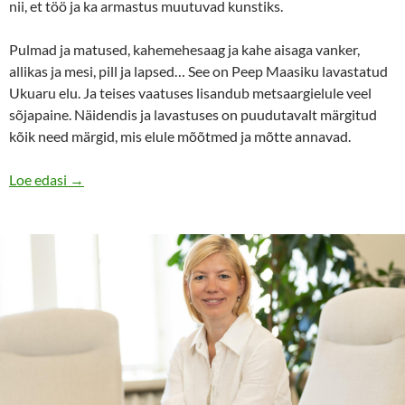
nii, et töö ja ka armastus muutuvad kunstiks.
Pulmad ja matused, kahemehesaag ja kahe aisaga vanker,
allikas ja mesi, pill ja lapsed… See on Peep Maasiku lavastatud
Ukuaru elu. Ja teises vaatuses lisandub metsaargielule veel
sõjapaine. Näidendis ja lavastuses on puudutavalt märgitud
kõik need märgid, mis elule mõõtmed ja mõtte annavad.
Ukuaru elu koos liimeistri* ja kahemehesaega
Loe edasi
→