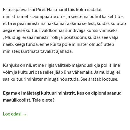
Esmaspäeval sai Piret Hartmanil täis kolm nädalat
ministriametis. Sümpaatne on – ja see tema puhul ka kehtib –,
et ta ei pea ministrina hakkama rääkima sellest, kuidas kulutab
aega enese kultuurivaldkonnas sündivaga kurssi viimiseks.
„Muidugi ei saa ministri rolli ja positsiooni, kuidas see välja
näeb, keegi tunda, enne kui ta pole minister olnud,” ütleb
minister, kurtmata tavalist ajahäda.
Kahjuks on nii, et me riigis valitseb majanduslik ja poliitiline
võim ja kultuuri osa selles jääb üha vähemaks. Ja muidugi ei
saa kultuuriminister minuga nõustuda. See äratab lootuse.
Ega ma ei mäletagi kultuuriministrit, kes on diplomi saanud
maaülikoolist. Teie olete?
Kultuuriminister Piret Hartman: Kui me lapsi kultuuri j
Loe edasi
→