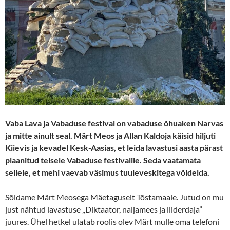
Vaba Lava ja Vabaduse festival on vabaduse õhuaken Narvas
ja mitte ainult seal. Märt Meos ja Allan Kaldoja käisid hiljuti
Kiievis ja kevadel Kesk-Aasias, et leida lavastusi aasta pärast
plaanitud teisele Vabaduse festivalile. Seda vaatamata
sellele, et mehi vaevab väsimus tuuleveskitega võidelda.
Sõidame Märt Meosega Mäetaguselt Tõstamaale. Jutud on mu
just nähtud lavastuse „Diktaator, naljamees ja liiderdaja”
juures. Ühel hetkel ulatab roolis olev Märt mulle oma telefoni