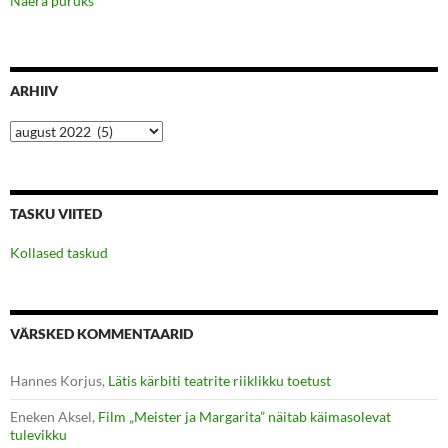
Naera puruks
ARHIIV
Arhiiv
TASKU VIITED
Kollased taskud
VÄRSKED KOMMENTAARID
Hannes Korjus
,
Lätis kärbiti teatrite riiklikku toetust
Eneken Aksel
,
Film „Meister ja Margarita” näitab käimasolevat
tulevikku