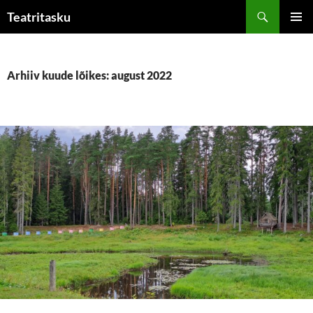
Liigu
Otsi
Teatritasku
sisu
PEAME
juurde
Arhiiv kuude lõikes: august 2022