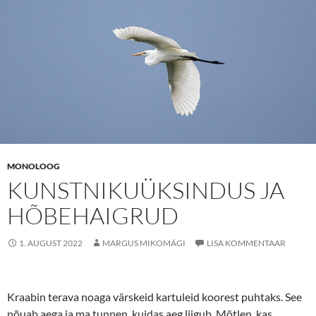
MONOLOOG
KUNSTNIKUÜKSINDUS JA
HÕBEHAIGRUD
1. AUGUST 2022
MARGUS MIKOMÄGI
LISA KOMMENTAAR
Kraabin terava noaga värskeid kartuleid koorest puhtaks. See
nõuab aega ja ma tunnen, kuidas aeg liigub. Mõtlen, kas