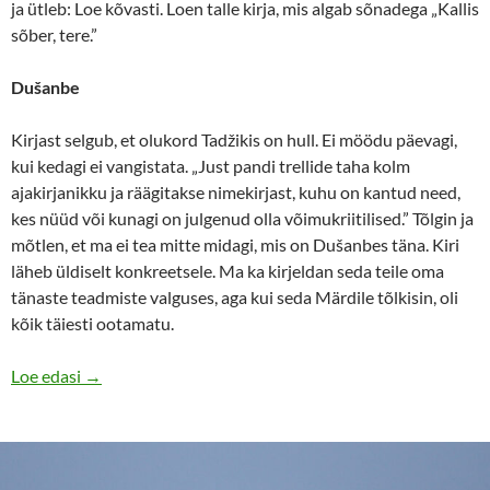
ja ütleb: Loe kõvasti. Loen talle kirja, mis algab sõnadega „Kallis
sõber, tere.”
Dušanbe
Kirjast selgub, et olukord Tadžikis on hull. Ei möödu päevagi,
kui kedagi ei vangistata. „Just pandi trellide taha kolm
ajakirjanikku ja räägitakse nimekirjast, kuhu on kantud need,
kes nüüd või kunagi on julgenud olla võimukriitilised.” Tõlgin ja
mõtlen, et ma ei tea mitte midagi, mis on Dušanbes täna. Kiri
läheb üldiselt konkreetsele. Ma ka kirjeldan seda teile oma
tänaste teadmiste valguses, aga kui seda Märdile tõlkisin, oli
kõik täiesti ootamatu.
Vaba Lava ja Vabaduse festivali saatus ikka lahenduset
Loe edasi
→