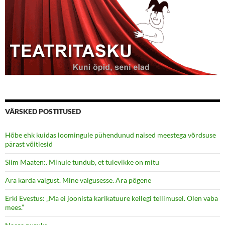
VÄRSKED POSTITUSED
Hõbe ehk kuidas loomingule pühendunud naised meestega võrdsuse
pärast võitlesid
Siim Maaten:. Minule tundub, et tulevikke on mitu
Ära karda valgust. Mine valgusesse. Ära põgene
Erki Evestus: „Ma ei joonista karikatuure kellegi tellimusel. Olen vaba
mees.”