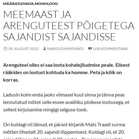
MÄÄRATLEMATA
,
MONOLOOG
MEEMAAST JA
ARENGUTEEST PÕIGETEGA
SAJANDIST SAJANDISSE
28. AUGUST 2022
MARGUS MIKOMÄGI
LISA KOMMENTAAR
Arenguteel olles ei saa loota kohalejõudmise peale. Eilsest
rääkides on lootust kohtuda ka homme. Peta ja kõik on
korras.
Ladusin kolm enda jaoks viimasel kuul sinna ja tänna peas
lennutatud mõtet selle essee avalõiku pisikese lootusega, et
sellest kirjutamine mingigi selguse toob.
On kuidagi nii läinud, et pärast kirjanik Mats Traadi surma
mõtlen tihedalt 20. sajandi lõppemisest. Kuidagi nii, et 20.