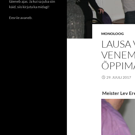
täieneb ajas. Ja kui sa juba siin
käid, siis kirjuta ka midagi!
Eesriie avaneb.
MONOLOOG
LAUSA 
VENEM
ÕPPIM
29. JUULI 2017
Meister Lev Ere