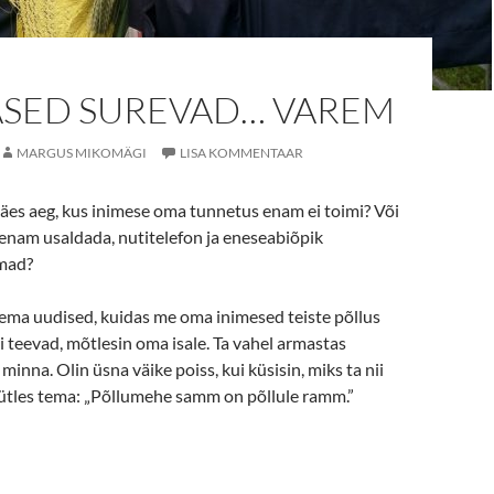
ASED SUREVAD… VAREM
MARGUS MIKOMÄGI
LISA KOMMENTAAR
äes aeg, kus inimese oma tunnetus enam ei toimi? Või
 enam usaldada, nutitelefon ja eneseabiõpik
mad?
lema uudised, kuidas me oma inimesed teiste põllus
ti teevad, mõtlesin oma isale. Ta vahel armastas
minna. Olin üsna väike poiss, kui küsisin, miks ta nii
 ütles tema: „Põllumehe samm on põllule ramm.”
ased surevad… varem