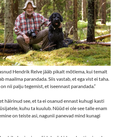
snud Hendrik Relve jääb pikalt mõtlema, kui temalt
ab maailma parandada. Siis vastab, et ega vist ei taha.
 on nii palju tegemist, et iseennast parandada.”
et häirinud see, et ta ei osanud ennast kuhugi kasti
üsijatele, kuhu ta kuulub. Nüüd ei ole see talle enam
emine on teiste asi, nagunii panevad mind kunagi