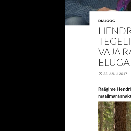
DIALOOG
HENDRI
TEGEL
VAJA 
ELUGA
22. JUULI 2017
Räägime Hendri
maailmarännakut