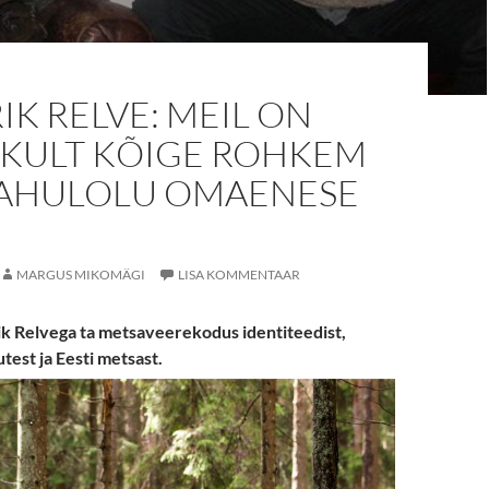
K RELVE: MEIL ON
IKULT KÕIGE ROHKEM
RAHULOLU OMAENESE
MARGUS MIKOMÄGI
LISA KOMMENTAAR
k Relvega ta metsaveerekodus identiteedist,
est ja Eesti metsast.