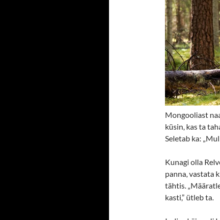
Mongooliast naa
küsin, kas ta tah
Seletab ka: „Mul
Kunagi olla Relv
panna, vastata k
tähtis. „Määratl
kasti,” ütleb ta.