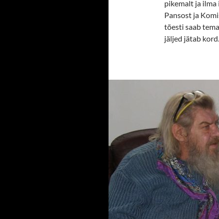
pikemalt ja ilma
Pansost ja Komis
tõesti saab tema
jäljed jätab kor