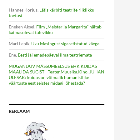
Hannes Korjus
,
Lätis kärbiti teatrite riiklikku
toetust
Eneken Aksel
,
Film „Meister ja Margarita” näitab
käimasolevat tulevikku
Mari Lepik
,
Uku Masingust sigaretistatud käega
Ene
,
Eesti jäi emadepäeval ilma teatriemata
MUGANDUV MÄSSUMEELSUS EHK KUIDAS
MAALIDA SÜGIST - Teater.Muusika.Kino
,
JUHAN
ULFSAK: kuidas on võimalik humanistlike
väärtuste eest seistes midagi lõhestada?
REKLAAM