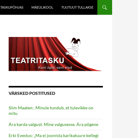
TASKUPÕHJAS
MÄEÜLIKOOL
TUUTUUT TULLAKSE
VÄRSKED POSTITUSED
Siim Maaten:. Minule tundub, et tulevikke on
mitu
Ära karda valgust. Mine valgusesse. Ära põgene
Erki Evestus: „Ma ei joonista karikatuure kellegi