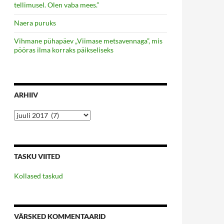
tellimusel. Olen vaba mees.”
Naera puruks
Vihmane pühapäev „Viimase metsavennaga”, mis
pööras ilma korraks päikseliseks
ARHIIV
Arhiiv
TASKU VIITED
Kollased taskud
VÄRSKED KOMMENTAARID