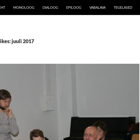
EHT
MONOLOOG
DIALOOG
EPILOOG
VABALAVA
TEGELASED
ikes: juuli 2017