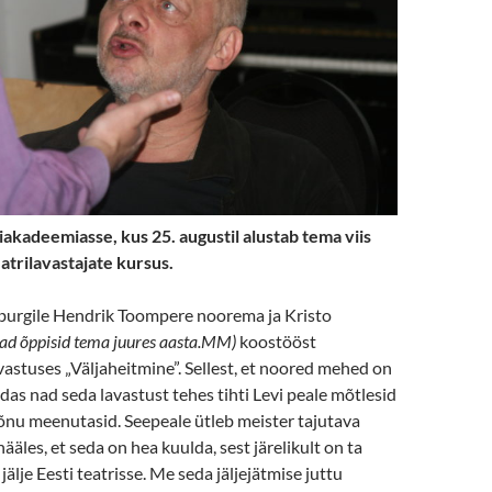
iakadeemiasse, kus 25. augustil alustab tema viis
atrilavastajate kursus.
burgile Hendrik Toompere noorema ja Kristo
d õppisid tema juures aasta.MM)
koostööst
astuses „Väljaheitmine”. Sellest, et noored mehed on
das nad seda lavastust tehes tihti Levi peale mõtlesid
õnu meenutasid. Seepeale ütleb meister tajutava
ääles, et seda on hea kuulda, sest järelikult on ta
älje Eesti teatrisse. Me seda jäljejätmise juttu