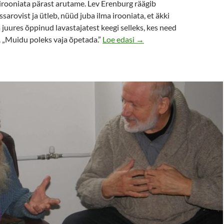
 irooniata pärast arutame. Lev Erenburg räägib
sarovist ja ütleb, nüüd juba ilma irooniata, et äkki
 juures õppinud lavastajatest keegi selleks, kes need
Lausa viis noort hakkab 
d. „Muidu poleks vaja õpetada.”
Loe edasi
→