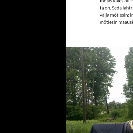
Indias käies oli
ta on. Seda lahtr
välja mõtlesin: i
mõtlesin maausku