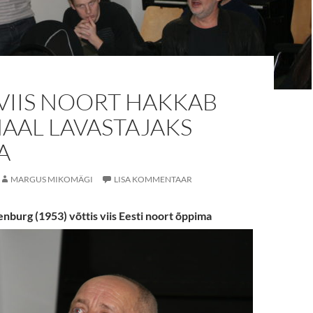
VIIS NOORT HAKKAB
AAL LAVASTAJAKS
A
MARGUS MIKOMÄGI
LISA KOMMENTAAR
nburg (1953) võttis viis Eesti noort õppima