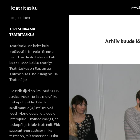
Otsi
Teatritasku
AVAL
Liigu
Loe, see loeb
sisu
TERE SOBRAMA
juurde
TEATRITASKUS!
Arhiiv kuude lõ
Teatritasku on koht, kuhu
igaüks võib torgata sõrme ja
anda käe. Teatritasku on koht,
kus elu saab kokku teatriga.
Teatritaskus on Raplamaa
ajalehe Nädaline kunagine lisa
Teatriküljed.
Teatriküljed on ilmunud 2006.
aasta algusest ja tasapisi võiks
taskupõhjast leida kõik
seniilmunud ja just ilmuvad
lood. Monoloogid, dialoogid,
intervjuud... kõik eesmärgil, et
taskupõhja tekiks teatripilt. Ehk
saab siit isegi vastuse, miks
teater on, mis teater on? Tasku