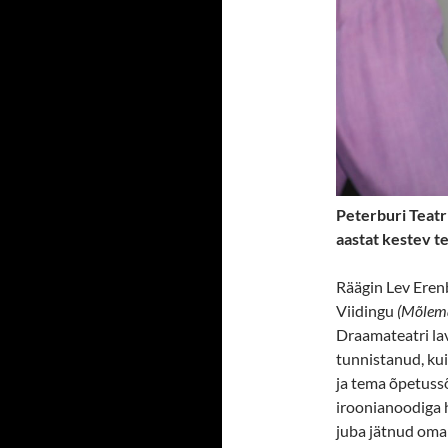
Peterburi Teatr
aastat kestev te
Räägin Lev Eren
Viidingu
(Mõlema
Draamateatri lav
tunnistanud, kui
ja tema õpetuss
iroonianoodiga h
juba jätnud oma j