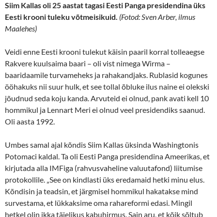
Siim Kallas oli 25 aastat tagasi Eesti Panga presidendina üks
Eesti krooni tuleku võtmeisikuid.
(Fotod: Sven Arber, ilmus
Maalehes)
Veidi enne Eesti krooni tulekut käisin paaril korral tolleaegse
Rakvere kuulsaima baari – oli vist nimega Wirma –
baaridaamile turvameheks ja rahakandjaks. Rublasid kogunes
ööhakuks nii suur hulk, et see tollal õbluke ilus naine ei olekski
jõudnud seda koju kanda. Arvuteid ei olnud, pank avati kell 10
hommikul ja Lennart Meri ei olnud veel presidendiks saanud.
Oli aasta 1992.
Umbes samal ajal kõndis Siim Kallas üksinda Washingtonis
Potomaci kaldal. Ta oli Eesti Panga presidendina Ameerikas, et
kirjutada alla IMFiga (rahvusvaheline valuutafond) liitumise
protokollile. „See on kindlasti üks eredamaid hetki minu elus.
Kõndisin ja teadsin, et järgmisel hommikul hakatakse mind
survestama, et lükkaksime oma rahareformi edasi. Mingil
hetkel olin ikka täielikus kabuhirmus. Sain aru, et kõik sõltub