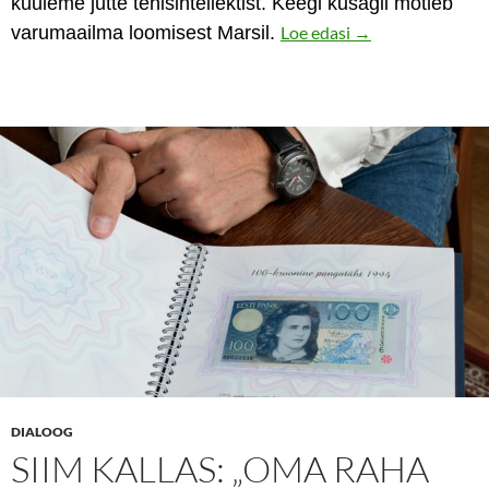
kuuleme jutte tehisintellektist. Keegi kusagil mõtleb
Elu kuldses puuris
varumaailma loomisest Marsil.
Loe edasi
→
DIALOOG
SIIM KALLAS: „OMA RAHA