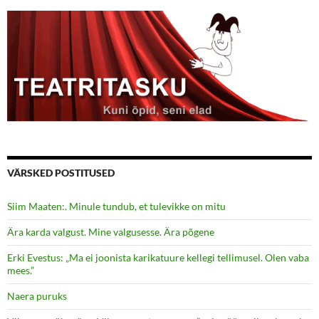
VÄRSKED POSTITUSED
Siim Maaten:. Minule tundub, et tulevikke on mitu
Ära karda valgust. Mine valgusesse. Ära põgene
Erki Evestus: „Ma ei joonista karikatuure kellegi tellimusel. Olen vaba
mees.”
Naera puruks