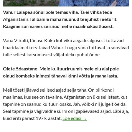
Vahur Laiapea sõnul pole temas viha. Ta ei vihka teda
Afganistanis Talibanile maha müünud teejuhist reeturit.
Räägime surma ees seisnud mehe maailmakäsitlusest.
Vana Viiralti, tänase Kuku kohviku aegade algusest tuttavad
baaridaamid tervitavad Vahurit nagu vana tuttavat ja soovivad
talle sellest katsumusest väljatuleku puhul õnne.
Olete 56aastane. Meie kultuuriruumis meie elu ajal pole
olnud kombeks inimesi tänaval kinni võtta ja maha lasta.
Meil tõesti jäävad sellised asjad selja taha. On piirkondi
maailmas, kus see on tavaline. Afganistan on üks sellistest, kus
tapmine on saanud kultuuri osaks. Jah, võibki nii julgelt öelda.
Seal tapmine ja vägivaldne surm on igapäevased asjad. Läbi aja,
Vahur Laiapea, Afganista
kuid eriti pärast 1979. aastat.
Loe edasi
→