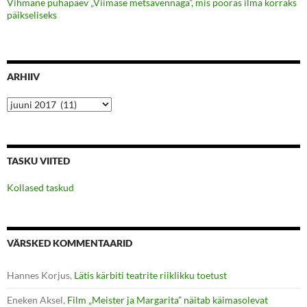
Vihmane pühapäev „Viimase metsavennaga”, mis pööras ilma korraks
päikseliseks
ARHIIV
Arhiiv
TASKU VIITED
Kollased taskud
VÄRSKED KOMMENTAARID
Hannes Korjus
,
Lätis kärbiti teatrite riiklikku toetust
Eneken Aksel
,
Film „Meister ja Margarita” näitab käimasolevat