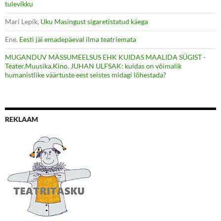
tulevikku
Mari Lepik
,
Uku Masingust sigaretistatud käega
Ene
,
Eesti jäi emadepäeval ilma teatriemata
MUGANDUV MÄSSUMEELSUS EHK KUIDAS MAALIDA SÜGIST -
Teater.Muusika.Kino
,
JUHAN ULFSAK: kuidas on võimalik
humanistlike väärtuste eest seistes midagi lõhestada?
REKLAAM