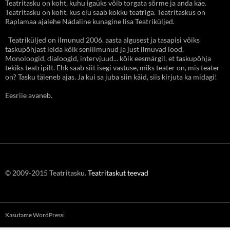
Teatritasku on koht, kuhu igaüks võib torgata sõrme ja anda käe.
Teatritasku on koht, kus elu saab kokku teatriga. Teatritaskus on
Raplamaa ajalehe Nädaline kunagine lisa Teatriküljed.
Teatriküljed on ilmunud 2006. aasta algusest ja tasapisi võiks
taskupõhjast leida kõik seniilmunud ja just ilmuvad lood.
Monoloogid, dialoogid, intervjuud... kõik eesmärgil, et taskupõhja
tekiks teatripilt. Ehk saab siit isegi vastuse, miks teater on, mis teater
on? Tasku täieneb ajas. Ja kui sa juba siin käid, siis kirjuta ka midagi!
Eesriie avaneb.
© 2009-2015 Teatritasku.
Teatritaskut teevad
Kasutame WordPressi