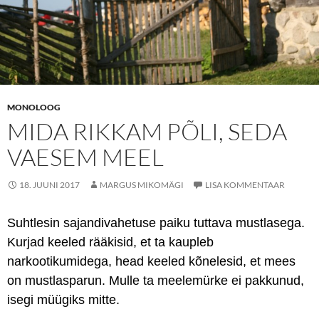
MONOLOOG
MIDA RIKKAM PÕLI, SEDA
VAESEM MEEL
18. JUUNI 2017
MARGUS MIKOMÄGI
LISA KOMMENTAAR
Suhtlesin sajandivahetuse paiku tuttava mustlasega.
Kurjad keeled rääkisid, et ta kaupleb
narkootikumidega, head keeled kõnelesid, et mees
on mustlasparun. Mulle ta meelemürke ei pakkunud,
isegi müügiks mitte.