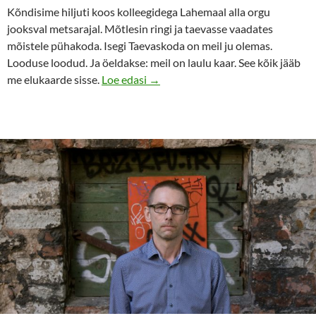
Kõndisime hiljuti koos kolleegidega Lahemaal alla orgu
jooksval metsarajal. Mõtlesin ringi ja taevasse vaadates
mõistele pühakoda. Isegi Taevaskoda on meil ju olemas.
Looduse loodud. Ja öeldakse: meil on laulu kaar. See kõik jääb
Laulupidu jääb!
me elukaarde sisse.
Loe edasi
→