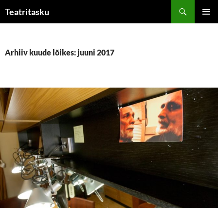
Liigu
Otsi
Teatritasku
sisu
PEAME
juurde
Arhiiv kuude lõikes: juuni 2017