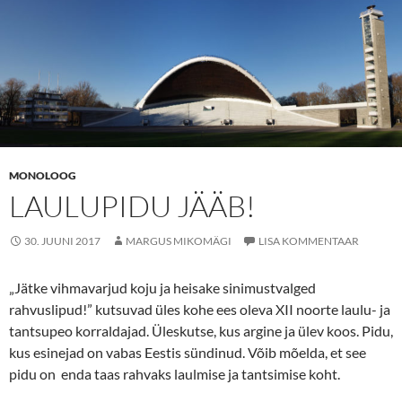
MONOLOOG
LAULUPIDU JÄÄB!
30. JUUNI 2017
MARGUS MIKOMÄGI
LISA KOMMENTAAR
„Jätke vihmavarjud koju ja heisake sinimustvalged
rahvuslipud!” kutsuvad üles kohe ees oleva XII noorte laulu- ja
tantsupeo korraldajad. Üleskutse, kus argine ja ülev koos. Pidu,
kus esinejad on vabas Eestis sündinud. Võib mõelda, et see
pidu on enda taas rahvaks laulmise ja tantsimise koht.