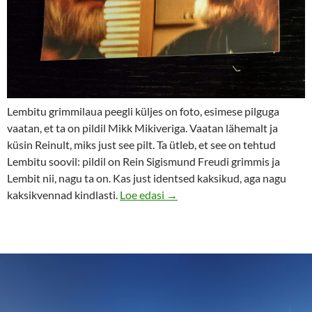
Lembitu grimmilaua peegli küljes on foto, esimese pilguga
vaatan, et ta on pildil Mikk Mikiveriga. Vaatan lähemalt ja
küsin Reinult, miks just see pilt. Ta ütleb, et see on tehtud
Lembitu soovil: pildil on Rein Sigismund Freudi grimmis ja
Lembit nii, nagu ta on. Kas just identsed kaksikud, aga nagu
Rein Ojaga Lembit Ulfsakist: 
kaksikvennad kindlasti.
Loe edasi
→