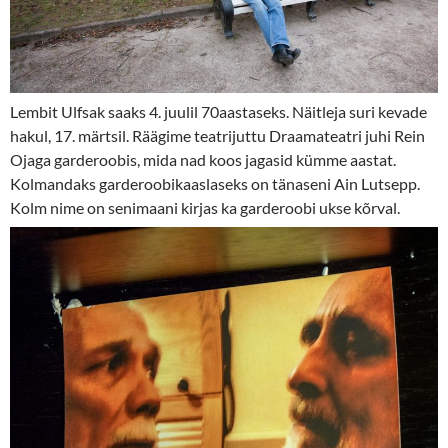
Lembit Ulfsak saaks 4. juulil 70aastaseks. Näitleja suri kevade
hakul, 17. märtsil. Räägime teatrijuttu Draamateatri juhi Rein
Ojaga garderoobis, mida nad koos jagasid kümme aastat.
Kolmandaks garderoobikaaslaseks on tänaseni Ain Lutsepp.
Kolm nime on senimaani kirjas ka garderoobi ukse kõrval.