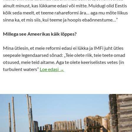
ainult minust, kas lükkame edasi või mitte. Muidugi olid Eestis
kõik seda meelt, et teeme rahareformi ära… aga mu mõte liikus
sinna ka, et mis siis, kui teeme ja hoopis ebaõnnestume…”
Millega see Ameerikas käik lõppes?
Mina ütlesin, et meie reformi edasi ei lükka ja IMFi juht ütles
seepeale legendaarsed sõnad: „Teie olete riik, teie teete omad
otsused, meie teid aitame. Aga te olete keeriselistes vetes (in
Siim Kallas: „Oma raha ootus Eestis 
turbulent waters”
Loe edasi
→