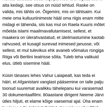
aita kedagi, see otsus on nüüd tehtud. Raske on
valida, mis tähtis on. Õigemini, mis on tähtsaim. Kui
meie oma kultuuriinimeste hääl oma riigis enam mitte
midagi ei tähenda, siis kas mul on Raela Kuuris mõtet
mõelda islami maailmavallutamisest, sellest, et
maakera on ülerahvastatud, et üleilmastumine kaotab
rahvused, et kusagil surevad inimesed janusse, või
sellest, et mul tulevikus ehk avaneb võimalus rongiga
Riiga või Berliini teatrisse sõita. Tuleb teha valikuid
elus, ütleb sisemine hääl.
Küsin tänases lehes Vahur Laiapealt, kas teda ei
häiri, et Afganistani vanglast pääsemine on talle palju
toonud suuremat avalikku tähelepanu kui varasemad
30 dokumentaalfilmi. 80aastane dirigent Neeme Järvi
ütles hiljuti, et elame kõige vaesemal ajal. Üha enam