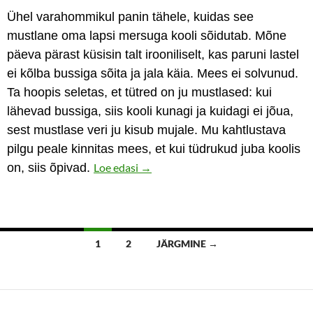
Ühel varahommikul panin tähele, kuidas see
mustlane oma lapsi mersuga kooli sõidutab. Mõne
päeva pärast küsisin talt irooniliselt, kas paruni lastel
ei kõlba bussiga sõita ja jala käia. Mees ei solvunud.
Ta hoopis seletas, et tütred on ju mustlased: kui
lähevad bussiga, siis kooli kunagi ja kuidagi ei jõua,
sest mustlase veri ju kisub mujale. Mu kahtlustava
pilgu peale kinnitas mees, et kui tüdrukud juba koolis
Mida rikkam põli, seda vaesem meel
on, siis õpivad.
Loe edasi
→
Postituste
1
2
JÄRGMINE →
navigatsioon