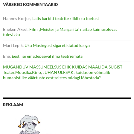
VÄRSKED KOMMENTAARID
Hannes Korjus
,
Lätis kärbiti teatrite riiklikku toetust
Eneken Aksel
,
Film „Meister ja Margarita” näitab käimasolevat
tulevikku
Mari Lepik
,
Uku Masingust sigaretistatud käega
Ene
,
Eesti jäi emadepäeval ilma teatriemata
MUGANDUV MÄSSUMEELSUS EHK KUIDAS MAALIDA SÜGIST -
Teater.Muusika.Kino
,
JUHAN ULFSAK: kuidas on võimalik
humanistlike väärtuste eest seistes midagi lõhestada?
REKLAAM