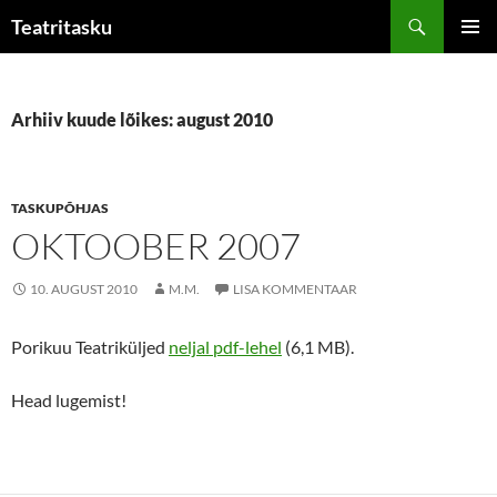
Liigu
Otsi
Teatritasku
sisu
PEAME
juurde
Arhiiv kuude lõikes: august 2010
TASKUPÕHJAS
OKTOOBER 2007
10. AUGUST 2010
M.M.
LISA KOMMENTAAR
Porikuu Teatriküljed
neljal pdf-lehel
(6,1 MB).
Head lugemist!