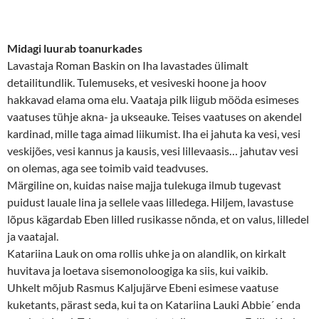
Midagi luurab toanurkades
Lavastaja Roman Baskin on Iha lavastades ülimalt
detailitundlik. Tulemuseks, et vesiveski hoone ja hoov
hakkavad elama oma elu. Vaataja pilk liigub mööda esimeses
vaatuses tühje akna- ja ukseauke. Teises vaatuses on akendel
kardinad, mille taga aimad liikumist. Iha ei jahuta ka vesi, vesi
veskijões, vesi kannus ja kausis, vesi lillevaasis… jahutav vesi
on olemas, aga see toimib vaid teadvuses.
Märgiline on, kuidas naise majja tulekuga ilmub tugevast
puidust lauale lina ja sellele vaas lilledega. Hiljem, lavastuse
lõpus kägardab Eben lilled rusikasse nõnda, et on valus, lilledel
ja vaatajal.
Katariina Lauk on oma rollis uhke ja on alandlik, on kirkalt
huvitava ja loetava sisemonoloogiga ka siis, kui vaikib.
Uhkelt mõjub Rasmus Kaljujärve Ebeni esimese vaatuse
kuketants, pärast seda, kui ta on Katariina Lauki Abbie´ enda