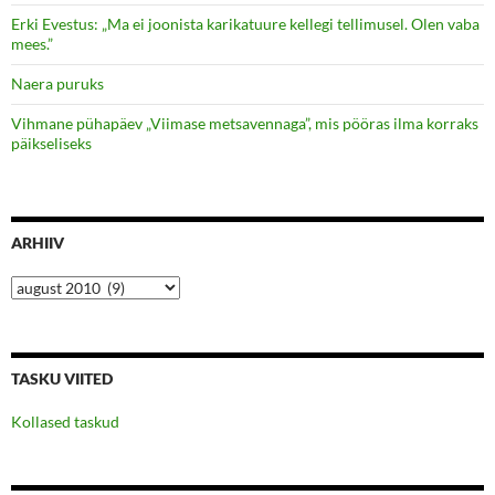
Erki Evestus: „Ma ei joonista karikatuure kellegi tellimusel. Olen vaba
mees.”
Naera puruks
Vihmane pühapäev „Viimase metsavennaga”, mis pööras ilma korraks
päikseliseks
ARHIIV
Arhiiv
TASKU VIITED
Kollased taskud