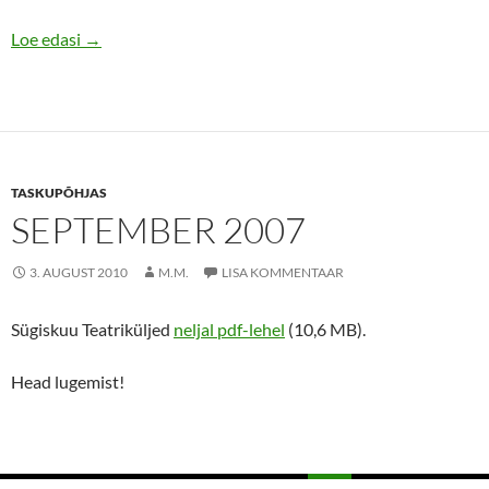
Kirgede torm Kurgja vesiveskis
Loe edasi
→
TASKUPÕHJAS
SEPTEMBER 2007
3. AUGUST 2010
M.M.
LISA KOMMENTAAR
Sügiskuu Teatriküljed
neljal pdf-lehel
(10,6 MB).
Head lugemist!