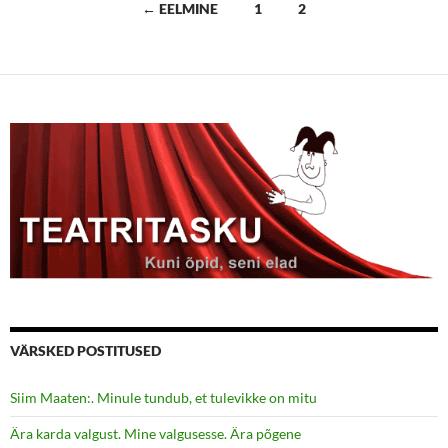
Postituste
← EELMINE
1
2
navigatsioon
VÄRSKED POSTITUSED
Siim Maaten:. Minule tundub, et tulevikke on mitu
Ära karda valgust. Mine valgusesse. Ära põgene