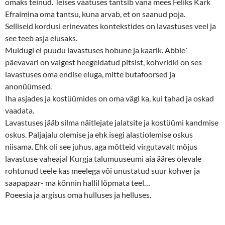
omaks teinud. Teises vaatuses tantsib vana mees Feliks Kark
Efraimina oma tantsu, kuna arvab, et on saanud poja.
Selliseid kordusi erinevates kontekstides on lavastuses veel ja
see teeb asja elusaks.
Muidugi ei puudu lavastuses hobune ja kaarik. Abbie´
päevavari on valgest heegeldatud pitsist, kohvridki on ses
lavastuses oma endise eluga, mitte butafoorsed ja
anonüümsed.
Iha asjades ja kostüümides on oma vägi ka, kui tahad ja oskad
vaadata.
Lavastuses jääb silma näitlejate jalatsite ja kostüümi kandmise
oskus. Paljajalu olemise ja ehk isegi alastiolemise oskus
niisama. Ehk oli see juhus, aga mõtteid virgutavalt mõjus
lavastuse vaheajal Kurgja talumuuseumi aia ääres olevale
rohtunud teele kas meelega või unustatud suur kohver ja
saapapaar- ma kõnnin hallil lõpmata teel…
Poeesia ja argisus oma hulluses ja helluses.