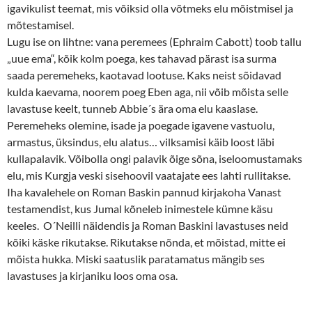
igavikulist teemat, mis võiksid olla võtmeks elu mõistmisel ja
mõtestamisel.
Lugu ise on lihtne: vana peremees (Ephraim Cabott) toob tallu
„uue ema“, kõik kolm poega, kes tahavad pärast isa surma
saada peremeheks, kaotavad lootuse. Kaks neist sõidavad
kulda kaevama, noorem poeg Eben aga, nii võib mõista selle
lavastuse keelt, tunneb Abbie´s ära oma elu kaaslase.
Peremeheks olemine, isade ja poegade igavene vastuolu,
armastus, üksindus, elu alatus… vilksamisi käib loost läbi
kullapalavik. Võibolla ongi palavik õige sõna, iseloomustamaks
elu, mis Kurgja veski sisehoovil vaatajate ees lahti rullitakse.
Iha kavalehele on Roman Baskin pannud kirjakoha Vanast
testamendist, kus Jumal kõneleb inimestele kümne käsu
keeles. O´Neilli näidendis ja Roman Baskini lavastuses neid
kõiki käske rikutakse. Rikutakse nõnda, et mõistad, mitte ei
mõista hukka. Miski saatuslik paratamatus mängib ses
lavastuses ja kirjaniku loos oma osa.