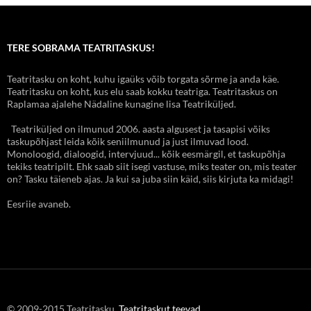
TERE SOBRAMA TEATRITASKUS!
Teatritasku on koht, kuhu igaüks võib torgata sõrme ja anda käe.
Teatritasku on koht, kus elu saab kokku teatriga. Teatritaskus on
Raplamaa ajalehe Nädaline kunagine lisa Teatriküljed.
Teatriküljed on ilmunud 2006. aasta algusest ja tasapisi võiks
taskupõhjast leida kõik seniilmunud ja just ilmuvad lood.
Monoloogid, dialoogid, intervjuud... kõik eesmärgil, et taskupõhja
tekiks teatripilt. Ehk saab siit isegi vastuse, miks teater on, mis teater
on? Tasku täieneb ajas. Ja kui sa juba siin käid, siis kirjuta ka midagi!
Eesriie avaneb.
© 2009-2015 Teatritasku.
Teatritaskut teevad