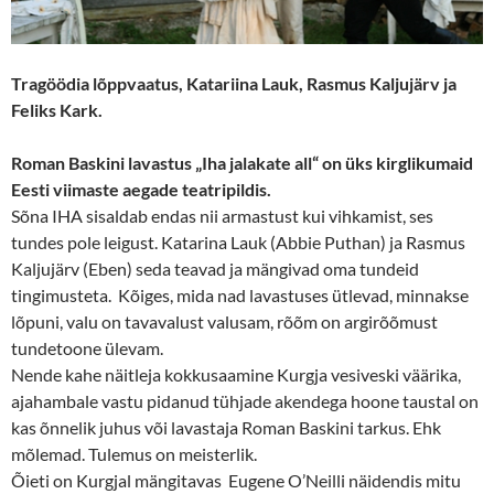
Tragöödia lõppvaatus, Katariina Lauk, Rasmus Kaljujärv ja
Feliks Kark.
Roman Baskini lavastus „Iha jalakate all“ on üks kirglikumaid
Eesti viimaste aegade teatripildis.
Sõna IHA sisaldab endas nii armastust kui vihkamist, ses
tundes pole leigust. Katarina Lauk (Abbie Puthan) ja Rasmus
Kaljujärv (Eben) seda teavad ja mängivad oma tundeid
tingimusteta. Kõiges, mida nad lavastuses ütlevad, minnakse
lõpuni, valu on tavavalust valusam, rõõm on argirõõmust
tundetoone ülevam.
Nende kahe näitleja kokkusaamine Kurgja vesiveski väärika,
ajahambale vastu pidanud tühjade akendega hoone taustal on
kas õnnelik juhus või lavastaja Roman Baskini tarkus. Ehk
mõlemad. Tulemus on meisterlik.
Õieti on Kurgjal mängitavas Eugene O’Neilli näidendis mitu