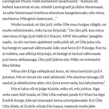
Leningradi Music-Halli esimesest lavastusest: “Iluduse all,
kellest kaunimat ei ole, mõeldi Leningradi ja üldse Venemaad.
Ja selle Venemaad imetleva etenduse kangelannaks olin mina,
eestlanna. Mängisin iseennast…”
Mulle tundub, et üks jutt, mille Ülle muu hulgas räägib, on
mulle mõistmiseks, miks ta ise kirjutab: “On üks pilt, kus mina
olen koos Eriga (jutt käib Eri Klasist. MM) Versailles’ peeglite
saalis. Ja siis ma loen ajalehest selle pildi alt, et Ülle juba siis,
kui keegi ei saanud välismaale, käis seal koos Eri Klasiga. Kas ta
ei mäleta, see allkirja kirjutaja, et kedagi ei lastud välismaale
just koos abikaasaga. Üks pidi jääma siia. Mälu on inimestel
ikka lühike.
Mina olin Eriga sellepärast koos, et mina tantsisin ja Eri
juhatas. Me ei olnud siis veel abieluski. Me elasime temaga 20
aastat ja abiellusime alles vist üsna enne seda, kui lahutasime.”
Ma ei taha või ei julge küsida, miks nii, mis juhtus. Aga
seda saan küll teada, et Ülle Ulla mehed, peale Eri Klasi ka Ago
Endrik Kerge, käivad siiamaani tema sünnipäevadel. Kui Ülle
Ulla ütleb, et Endrik võtab Elle kaasa, meenub mulle jälle