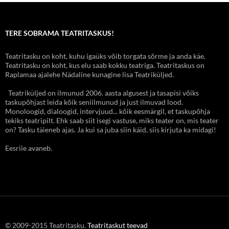
TERE SOBRAMA TEATRITASKUS!
Teatritasku on koht, kuhu igaüks võib torgata sõrme ja anda käe.
Teatritasku on koht, kus elu saab kokku teatriga. Teatritaskus on
Raplamaa ajalehe Nädaline kunagine lisa Teatriküljed.
Teatriküljed on ilmunud 2006. aasta algusest ja tasapisi võiks
taskupõhjast leida kõik seniilmunud ja just ilmuvad lood.
Monoloogid, dialoogid, intervjuud... kõik eesmärgil, et taskupõhja
tekiks teatripilt. Ehk saab siit isegi vastuse, miks teater on, mis teater
on? Tasku täieneb ajas. Ja kui sa juba siin käid, siis kirjuta ka midagi!
Eesriie avaneb.
© 2009-2015 Teatritasku.
Teatritaskut teevad