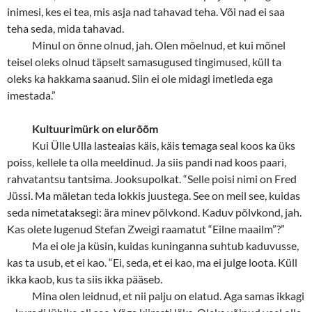
inimesi, kes ei tea, mis asja nad tahavad teha. Või nad ei saa
teha seda, mida tahavad.
Minul on õnne olnud, jah. Olen mõelnud, et kui mõnel
teisel oleks olnud täpselt samasugused tingimused, küll ta
oleks ka hakkama saanud. Siin ei ole midagi imetleda ega
imestada.”
Kultuurimürk on elurõõm
Kui Ülle Ulla lasteaias käis, käis temaga seal koos ka üks
poiss, kellele ta olla meeldinud. Ja siis pandi nad koos paari,
rahvatantsu tantsima. Jooksupolkat. “Selle poisi nimi on Fred
Jüssi. Ma mäletan teda lokkis juustega. See on meil see, kuidas
seda nimetataksegi: ära minev põlvkond. Kaduv põlvkond, jah.
Kas olete lugenud Stefan Zweigi raamatut “
Eilne maailm”?”
Ma ei ole ja küsin, kuidas kuninganna suhtub kaduvusse,
kas ta usub, et ei kao. “Ei, seda, et ei kao, ma ei julge loota. Küll
ikka kaob, kus ta siis ikka pääseb.
Mina olen leidnud, et nii palju on elatud. Aga samas ikkagi