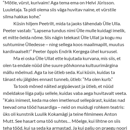
“Mõtle, vürst, kurivaim! Aga tema ema on Helvi Jürisson.
Luuletaja. Ta pidi olema siis väga huvitav naine, et vürstile
silma hakkas kohe.”
Küsin hiljem Peetrilt, mida ta jaoks tähendab Ülle Ulla.
Peeter vastab: “Lapsena tundus nimi Ülle mulle kuidagi imelik,
et mitte öelda nõme. Siis nägin telekast Ülle Ullat ja kogu mu
suhtumine Ülledesse
‒
ning sellega koos maailmapilt, muutus
kardinaalselt!” Peeter õppis Endrik Kergega ühel kursusel.
Ma ei oska Ülle Ullat ette kujutada kurvana, mis siis, et
olen ta endale nüüd ühe suure põlvkonna kultuurimärgina
mällu mõelnud. Aga ta ise ütleb seda. Kui küsin, kuidas ta
tänast elu jälgides ennast tunneb, ütleb: “Ma olen kurb.”
Ta toob mõned näited argipäevast ja ütleb, et nüüd
mõeldakse liiga palju sellele, kuidas vaba aega huvitavalt veeta.
“Kaks inimest, keda ma olen imetlenud sellepärast, kuidas nad
teevad oma tööd hasardiga
‒
neid on muidugi rohkem teatris:
üks oli kunstnik Luulik Kokamägi ja teine filmimees Anton
Mutt. See hasart oma töö suhtes… Mõelge, kui lihtne on siis
teha tööd, kui sa seda ka armastad. Ja kui palju on praegu noori