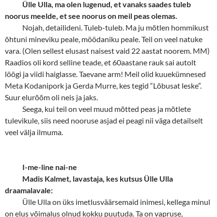
Ülle Ulla, ma olen lugenud, et vanaks saades tuleb
noorus meelde, et see noorus on meil peas olemas.
Nojah, detailideni. Tuleb-tuleb. Ma ju mõtlen hommikust
õhtuni mineviku peale, möödaniku peale. Teil on veel natuke
vara. (Olen sellest elusast naisest vaid 22 aastat noorem. MM)
Raadios oli kord selline teade, et 60aastane rauk sai autolt
löögi ja viidi haiglasse. Taevane arm! Meil olid kuuekümnesed
Meta Kodanipork ja Gerda Murre, kes tegid “Lõbusat leske”.
Suur elurõõm oli neis ja jaks.
Seega, kui teil on veel muud mõtted peas ja mõtlete
tulevikule, siis need nooruse asjad ei peagi nii väga detailselt
veel välja ilmuma.
I-me-line nai-ne
Madis Kalmet, lavastaja, kes kutsus Ülle Ulla
draamalavale:
Ülle Ulla on üks imetlusväärsemaid inimesi, kellega minul
on elus võimalus olnud kokku puutuda. Ta on vapruse,