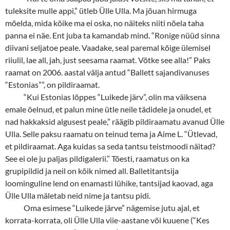
tuleksite mulle appi,” ütleb Ülle Ulla. Ma jõuan hirmuga
mõelda, mida kõike ma ei oska, no näiteks niiti nõela taha
panna ei näe. Ent juba ta kamandab mind. “Ronige nüüd sinna
diivani seljatoe peale. Vaadake, seal paremal kõige ülemisel
riiulil, lae all, jah, just seesama raamat. Võtke see alla!” Paks
raamat on 2006. aastal välja antud “Ballett sajandivanuses
“Estonias””, on pildiraamat.
“
Kui Estonias lõppes “Luikede järv”, olin ma väiksena
emale öelnud, et palun mine ütle neile tädidele ja onudel, et
nad hakkaksid algusest peale,” räägib pildiraamatu avanud Ülle
Ulla. Selle paksu raamatu on teinud tema ja Aime L. “Ütlevad,
et pildiraamat. Aga kuidas sa seda tantsu teistmoodi näitad?
See ei ole ju paljas pildigalerii.” Tõesti, raamatus on ka
grupipildid ja neil on kõik nimed all. Balletitantsija
loominguline lend on enamasti lühike, tantsijad kaovad, aga
Ülle Ulla mäletab neid nime ja tantsu pidi.
Oma esimese “Luikede järve” nägemise jutu ajal, et
korrata-korrata, oli Ülle Ulla viie-aastane või kuuene (“Kes