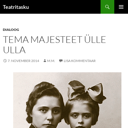
Liigu
Otsi
Teatritasku
sisu
PEAME
juurde
DIALOOG
TEMA MAJESTEET ÜLLE
ULLA
7. NOVEMBER 2014
M.M.
LISA KOMMENTAAR