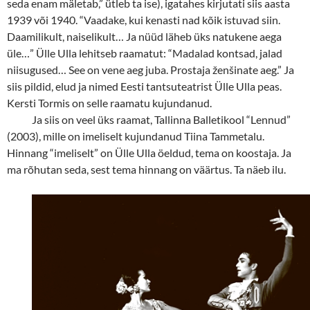
seda enam mäletab,” ütleb ta ise), igatahes kirjutati siis aasta
1939 või 1940. “Vaadake, kui kenasti nad kõik istuvad siin.
Daamilikult, naiselikult… Ja nüüd läheb üks natukene aega
üle…” Ülle Ulla lehitseb raamatut: “Madalad kontsad, jalad
niisugused… See on vene aeg juba. Prostaja ženšinate aeg.” Ja
siis pildid, elud ja nimed Eesti tantsuteatrist Ülle Ulla peas.
Kersti Tormis on selle raamatu kujundanud.
Ja siis on veel üks raamat, Tallinna Balletikool “Lennud”
(2003), mille on imeliselt kujundanud Tiina Tammetalu.
Hinnang “imeliselt” on Ülle Ulla öeldud, tema on koostaja. Ja
ma rõhutan seda, sest tema hinnang on väärtus. Ta näeb ilu.