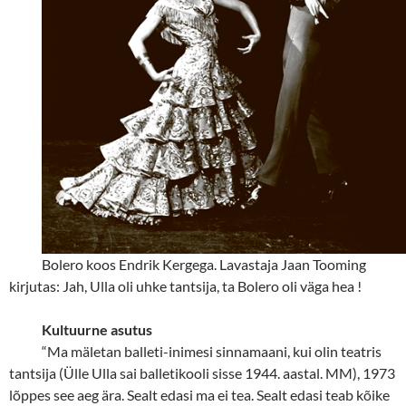
Bolero koos Endrik Kergega. Lavastaja Jaan Tooming
kirjutas: Jah, Ulla oli uhke tantsija, ta Bolero oli väga hea !
Kultuurne asutus
“
Ma mäletan balleti-inimesi sinnamaani, kui olin teatris
tantsija (Ülle Ulla sai balletikooli sisse 1944. aastal. MM), 1973
lõppes see aeg ära. Sealt edasi ma ei tea. Sealt edasi teab kõike