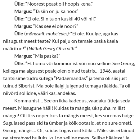
Ülle:
“Noorest peast oli hoopis kena.”
Margus:
“Ta siin on ju ka noor.”
Ülle:
“Ei ole. Siin ta on kuskil 40 või nii.”
Margus:
“Kas see ei ole noor?”
Ülle
(m
õnusalt, muheledes):
“Ei ole. Kuulge, aga kas
niisugust meest teate? Kui palju on temale paska kaela
määritud!” (
Näitab Georg Otsa pilti.”
Margus:
“Mis paska?”
Ülle:
“Et homo või kommunist või muu selline. See Georg,
kellega ma algusest peale olen olnud teatris… 1946. aastal
tantsisime tüdrukutega “Padaemandas” ja tema oli siis just
tulnud Siberist. Ma pole iialgi julgenud temaga rääkida. Ta oli
niivõrd soliidne, väärikas, andekas.
Kommunist… See on ikka kadedus, vaadaku ütleja seda
meest. Missugune hääl! Kuidas ta mängis, ükspuha, millist
mängu! Oli üks ooper, kus ta mängis meest, kes suremas haige.
Sugulased passisid ta ümber ja kõik ootasid, et no sure ometi.
Georg mängis… Oi, kuidas tögas neid kõiki… Miks siis ei läinud
naisterahvad hulluks, kui on selline mees! Sellise häälega! Ja