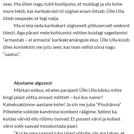
seas. Ma ütlen nagu tubli koolipoiss, et muidugi ja siis kohe
mure tekib, kas karikakraid nii sügisel enam õitseb. Ülle Ulla
ütleb seepeale, et tegi nalja.
Ma ei leia seda karikakart sügiseselt põlluservalt seekord
tõesti. Aga pärast meie kohtumist mõtlen kuidagi sagedamini
“armastab – ei armasta” karikakramängule elus. Ülle Ulla küsib
ühes kontekstis me jutu sees, kas tean sellist sõna nagu
“saatus”.
Alustame algusest
Märkan esikus, eirates parajasti Ülle Ulla käsku mitte
kingi jalast võtta, ennast mõttelt
‒
kui ilus naine!!
Kaheksakümne-aastane kohe! Ja siis me juba “Pisuhänna”
Piibelehe sokkide kandmise kombest räägime. Sellest ka,
kuidas värvid ellu rõõmu toovad. Et punast värvi ja kollast
värvi sokk saavad moodustada paari.
“
Kui te oma saapad juba jalast võtsite, siis ma tahan, et