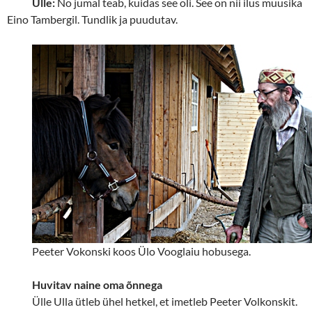
Ülle:
No jumal teab, kuidas see oli. See on nii ilus muusika
Eino Tambergil. Tundlik ja puudutav.
Peeter Vokonski koos Ülo Vooglaiu hobusega.
Huvitav naine oma õnnega
Ülle Ulla ütleb ühel hetkel, et imetleb Peeter Volkonskit.