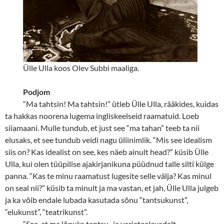
Ülle Ulla koos Olev Subbi maaliga.
Podjom
“
Ma tahtsin! Ma tahtsin!” ütleb Ülle Ulla, rääkides, kuidas
ta hakkas noorena lugema ingliskeelseid raamatuid. Loeb
siiamaani. Mulle tundub, et just see “ma tahan” teeb ta nii
elusaks, et see tundub veidi nagu üliinimlik. “Mis see idealism
siis on? Kas idealist on see, kes näeb ainult head?” küsib Ülle
Ulla, kui olen tüüpilise ajakirjanikuna püüdnud talle silti külge
panna. “Kas te minu raamatust lugesite selle välja? Kas minul
on seal nii?” küsib ta minult ja ma vastan, et jah, Ülle Ulla julgeb
ja ka võib endale lubada kasutada sõnu “tantsukunst”,
“elukunst”, “teatrikunst”.
“
See, et ma lõpuks tantsu- ja varieteelavadelt