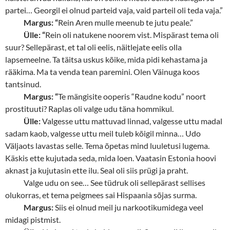
partei… Georgil ei olnud parteid vaja, vaid parteil oli teda vaja.”
Margus: “
Rein Aren mulle meenub te jutu peale.”
Ülle: “
Rein oli natukene noorem vist. Mispärast tema oli
suur? Sellepärast, et tal oli eelis, näitlejate eelis olla
lapsemeelne. Ta täitsa uskus kõike, mida pidi kehastama ja
rääkima. Ma ta venda tean paremini. Olen Väinuga koos
tantsinud.
Margus: “
Te mängisite ooperis “Raudne kodu” noort
prostituuti? Raplas oli valge udu täna hommikul.
Ülle:
Valgesse uttu mattuvad linnad, valgesse uttu madal
sadam kaob, valgesse uttu meil tuleb kõigil minna… Udo
Väljaots lavastas selle. Tema õpetas mind luuletusi lugema.
Käskis ette kujutada seda, mida loen. Vaatasin Estonia hoovi
aknast ja kujutasin ette ilu. Seal oli siis prügi ja praht.
Valge udu on see… See tüdruk oli sellepärast sellises
olukorras, et tema peigmees sai Hispaania sõjas surma.
Margus:
Siis ei olnud meil ju narkootikumidega veel
midagi pistmist.