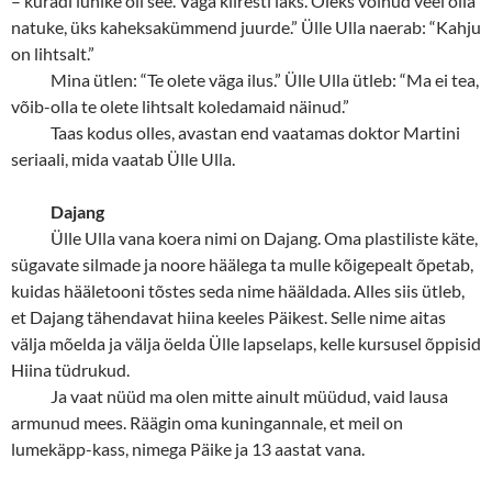
– kuradi lühike oli see. Väga kiiresti läks. Oleks võinud veel olla
natuke, üks kaheksakümmend juurde.” Ülle Ulla naerab: “Kahju
on lihtsalt.”
Mina ütlen: “Te olete väga ilus.” Ülle Ulla ütleb: “Ma ei tea,
võib-olla te olete lihtsalt koledamaid näinud.”
Taas kodus olles, avastan end vaatamas doktor Martini
seriaali, mida vaatab Ülle Ulla.
Dajang
Ülle Ulla vana koera nimi on Dajang. Oma plastiliste käte,
sügavate silmade ja noore häälega ta mulle kõigepealt õpetab,
kuidas hääletooni tõstes seda nime hääldada. Alles siis ütleb,
et Dajang tähendavat hiina keeles Päikest. Selle nime aitas
välja mõelda ja välja öelda Ülle lapselaps, kelle kursusel õppisid
Hiina tüdrukud.
Ja vaat nüüd ma olen mitte ainult müüdud, vaid lausa
armunud mees. Räägin oma kuningannale, et meil on
lumekäpp-kass, nimega Päike ja 13 aastat vana.