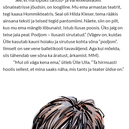
sõnateatrisse jõudsin, on loogiline. Mu ema armastas teatrit,
tegi kaasa Hommikteatris. Seal oli Hilda Kleser, tema rääkis
ainsana teksti ja teised tegid pantomiimi. Näete, siin on pilt,
kus mu ema mängib lõbunaist. Istub ilusas poosis. Üks jalg on
teise jala peal. Podjom
‒
ilusasti sirutatud.” (Vägev on, kuidas
Ülle kasutab kauni hoiaku ja sirutuse kohta sõna “podjom”.
Ilmselt on see vene balletikooli tavaväljend. Aga kui mõelda,
siis tähendab see sõna ka äratust, ärkamist. MM).
“
Mul oli väga kena ema,” ütleb Ülle Ulla. “Ta hirmsasti
hoolis sellest, et mina saaks näha, mis tants ja teater üldse on.”