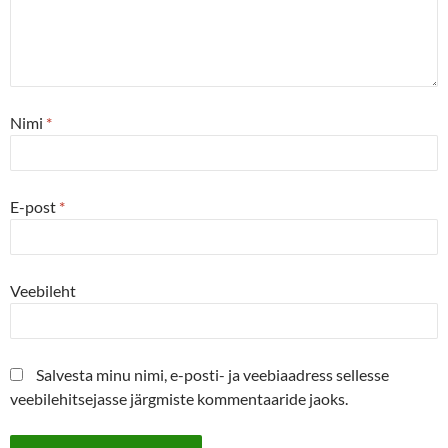
Nimi
*
E-post
*
Veebileht
Salvesta minu nimi, e-posti- ja veebiaadress sellesse
veebilehitsejasse järgmiste kommentaaride jaoks.