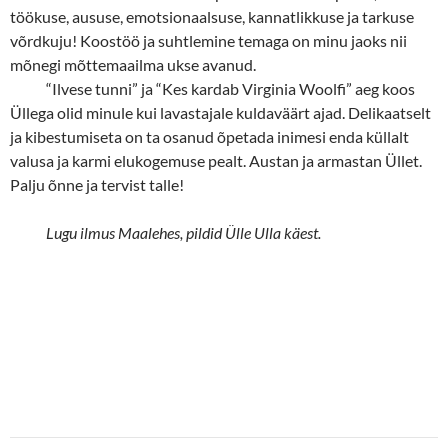
töökuse, aususe, emotsionaalsuse, kannatlikkuse ja tarkuse
võrdkuju! Koostöö ja suhtlemine temaga on minu jaoks nii
mõnegi mõttemaailma ukse avanud.
“
Ilvese tunni” ja “Kes kardab Virginia Woolfi” aeg koos
Üllega olid minule kui lavastajale kuldaväärt ajad. Delikaatselt
ja kibestumiseta on ta osanud õpetada inimesi enda küllalt
valusa ja karmi elukogemuse pealt. Austan ja armastan Üllet.
Palju õnne ja tervist talle!
Lugu ilmus Maalehes, pildid Ülle Ulla käest.