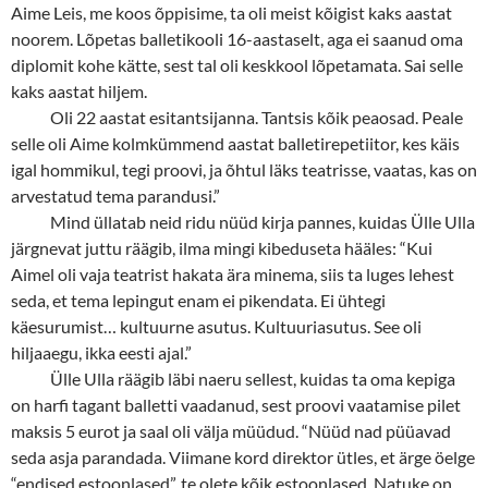
Aime Leis, me koos õppisime, ta oli meist kõigist kaks aastat
noorem. Lõpetas balletikooli 16-aastaselt, aga ei saanud oma
diplomit kohe kätte, sest tal oli keskkool lõpetamata. Sai selle
kaks aastat hiljem.
Oli 22 aastat esitantsijanna. Tantsis kõik peaosad. Peale
selle oli Aime kolmkümmend aastat balletirepetiitor, kes käis
igal hommikul, tegi proovi, ja õhtul läks teatrisse, vaatas, kas on
arvestatud tema parandusi.”
Mind üllatab neid ridu nüüd kirja pannes, kuidas Ülle Ulla
järgnevat juttu räägib, ilma mingi kibeduseta hääles: “Kui
Aimel oli vaja teatrist hakata ära minema, siis ta luges lehest
seda, et tema lepingut enam ei pikendata. Ei ühtegi
käesurumist… kultuurne asutus. Kultuuriasutus. See oli
hiljaaegu, ikka eesti ajal.”
Ülle Ulla räägib läbi naeru sellest, kuidas ta oma kepiga
on harfi tagant balletti vaadanud, sest proovi vaatamise pilet
maksis 5 eurot ja saal oli välja müüdud. “Nüüd nad püüavad
seda asja parandada. Viimane kord direktor ütles, et ärge öelge
“endised estoonlased”, te olete kõik estoonlased. Natuke on