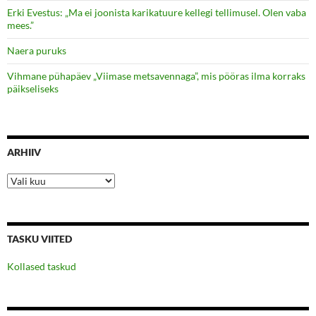
Erki Evestus: „Ma ei joonista karikatuure kellegi tellimusel. Olen vaba
mees.”
Naera puruks
Vihmane pühapäev „Viimase metsavennaga”, mis pööras ilma korraks
päikseliseks
ARHIIV
Arhiiv
TASKU VIITED
Kollased taskud