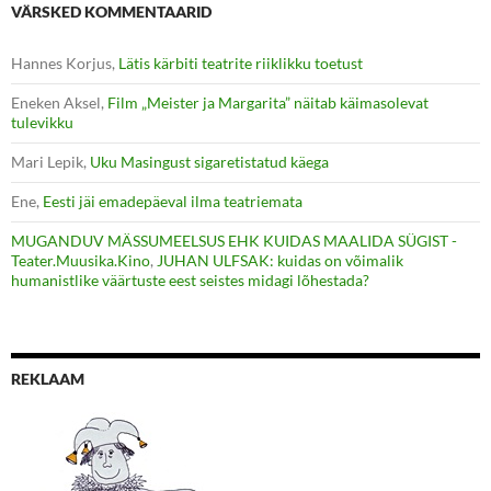
VÄRSKED KOMMENTAARID
Hannes Korjus
,
Lätis kärbiti teatrite riiklikku toetust
Eneken Aksel
,
Film „Meister ja Margarita” näitab käimasolevat
tulevikku
Mari Lepik
,
Uku Masingust sigaretistatud käega
Ene
,
Eesti jäi emadepäeval ilma teatriemata
MUGANDUV MÄSSUMEELSUS EHK KUIDAS MAALIDA SÜGIST -
Teater.Muusika.Kino
,
JUHAN ULFSAK: kuidas on võimalik
humanistlike väärtuste eest seistes midagi lõhestada?
REKLAAM