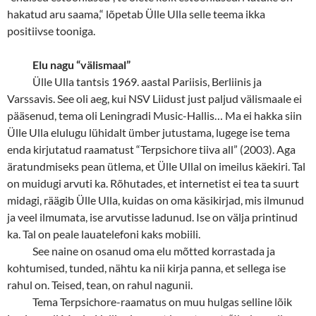
hakatud aru saama,“ lõpetab Ülle Ulla selle teema ikka
positiivse tooniga.
Elu nagu “välismaal”
Ülle Ulla tantsis 1969. aastal Pariisis, Berliinis ja
Varssavis. See oli aeg, kui NSV Liidust just paljud välismaale ei
pääsenud, tema oli Leningradi Music-Hallis… Ma ei hakka siin
Ülle Ulla elulugu lühidalt ümber jutustama, lugege ise tema
enda kirjutatud raamatust “Terpsichore tiiva all” (2003). Aga
äratundmiseks pean ütlema, et Ülle Ullal on imeilus käekiri. Tal
on muidugi arvuti ka. Rõhutades, et internetist ei tea ta suurt
midagi, räägib Ülle Ulla, kuidas on oma käsikirjad, mis ilmunud
ja veel ilmumata, ise arvutisse ladunud. Ise on välja printinud
ka. Tal on peale lauatelefoni kaks mobiili.
See naine on osanud oma elu mõtted korrastada ja
kohtumised, tunded, nähtu ka nii kirja panna, et sellega ise
rahul on. Teised, tean, on rahul nagunii.
Tema Terpsichore-raamatus on muu hulgas selline lõik