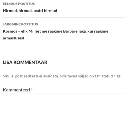
Postituste
EELMINE POSTITUS
töölaud
Hirmud, hirmud, teatri hirmud
JÄRGMINE POSTITUS
Kosmos – ehk Millest me räägime Barbarellaga, kui räägime
armastusest
LISA KOMMENTAAR
Sinu e-postiaadressi ei avaldata.
Nõutavad väljad on tähistatud
*
-ga
Kommenteeri
*