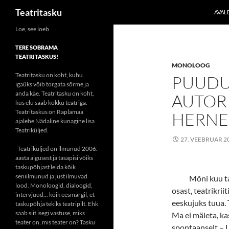
Otsi
Teatritasku
AVAL
Liigu
Loe, see loeb
sisu
TERE SOBRAMA
juurde
TEATRITASKUS!
MONOLOOG
Teatritasku on koht, kuhu
PUUDU(
igaüks võib torgata sõrme ja
anda käe. Teatritasku on koht,
AUTORI
kus elu saab kokku teatriga.
Teatritaskus on Raplamaa
HERNE
ajalehe Nädaline kunagine lisa
Teatriküljed.
27. VEEBRUAR 2
Teatriküljed on ilmunud 2006.
aasta algusest ja tasapisi võiks
taskupõhjast leida kõik
seniilmunud ja just ilmuvad
Mõni kuu ta
lood. Monoloogid, dialoogid,
osast, teatrikrii
intervjuud... kõik eesmärgil, et
eeskujuks tuua.
taskupõhja tekiks teatripilt. Ehk
saab siit isegi vastuse, miks
Ma ei mäleta, kas
teater on, mis teater on? Tasku
spontaanselt – L