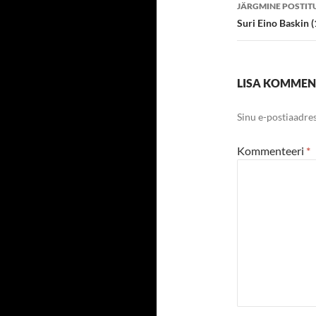
JÄRGMINE POSTIT
Suri Eino Baskin 
LISA KOMME
Sinu e-postiaadres
Kommenteeri
*