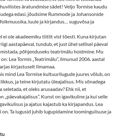
huvilistes äratundmise sädet! Veljo Tormise kaudu
tudega edasi, jõudsime Rummode ja Johansonide
, folkmuusika, luule ja kirjandus… suguvõsa ja
 ei ole akadeemiku tiitlit vist tõesti. Kuna kirjutan
iigi aastapäeval, tundub, et just ühel sellisel päeval
e omistada, põhjenduseks teatrimälu hoidmine. Mu
on: Lea Tormis „Teatrimälu“, ilmunud 2006. aastal
arjas kirjastuselt Ilmamaa.
is mind Lea Tormise kultuurilugude juures võlub, on
tlikkus, ja teine kirjutatu üleajalisus. Mis sõnadega
 seletada, et oleks arusaadav? Ehk nii, et
 „päevakajalisus”. Kunst on igavikuline ja kui selle
igavikulisus ja ajatus kajastub ka kirjapandus. Lea
i on. Ta lugusid juhib lugupidamine loomingulisuse ja
atu