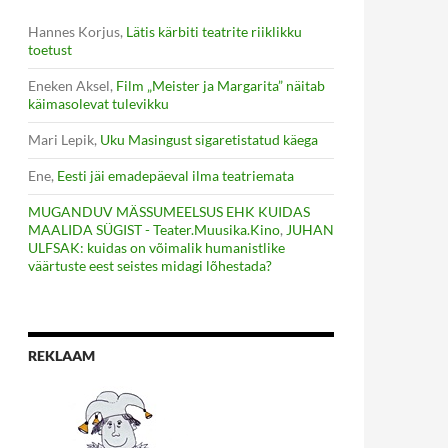
Hannes Korjus
,
Lätis kärbiti teatrite riiklikku
toetust
Eneken Aksel
,
Film „Meister ja Margarita” näitab
käimasolevat tulevikku
Mari Lepik
,
Uku Masingust sigaretistatud käega
Ene
,
Eesti jäi emadepäeval ilma teatriemata
MUGANDUV MÄSSUMEELSUS EHK KUIDAS
MAALIDA SÜGIST - Teater.Muusika.Kino
,
JUHAN
ULFSAK: kuidas on võimalik humanistlike
väärtuste eest seistes midagi lõhestada?
REKLAAM