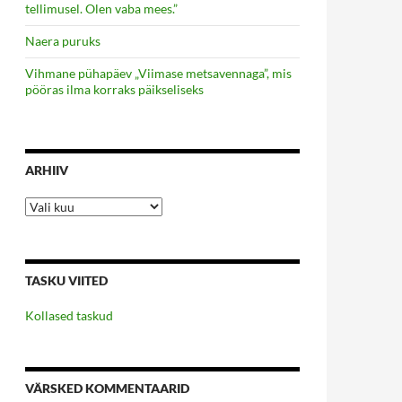
tellimusel. Olen vaba mees.”
Naera puruks
Vihmane pühapäev „Viimase metsavennaga”, mis
pööras ilma korraks päikseliseks
ARHIIV
Arhiiv
TASKU VIITED
Kollased taskud
VÄRSKED KOMMENTAARID