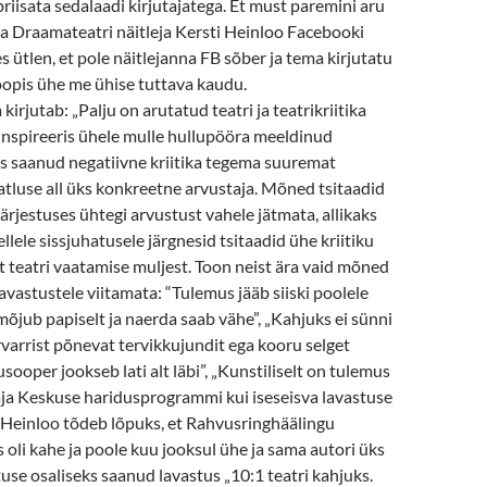
 priisata sedalaadi kirjutajatega. Et must paremini aru
ra Draamateatri näitleja Kersti Heinloo Facebooki
s ütlen, et pole näitlejanna FB sõber ja tema kirjutatu
oopis ühe me ühise tuttava kaudu.
kirjutab: „Palju on arutatud teatri ja teatrikriitika
inspireeris ühele mulle hullupööra meeldinud
ks saanud negatiivne kriitika tegema suuremat
tluse all üks konkreetne arvustaja. Mõned tsitaadid
järjestuses ühtegi arvustust vahele jätmata, allikaks
Sellele sissjuhatusele järgnesid tsitaadid ühe kriitiku
 teatri vaatamise muljest. Toon neist ära vaid mõned
avastustele viitamata: “Tulemus jääb siiski poolele
 mõjub papiselt ja naerda saab vähe”, „Kahjuks ei sünni
irvarrist põnevat tervikkujundit ega kooru selget
sooper jookseb lati alt läbi”, „Kunstiliselt on tulemus
aja Keskuse haridusprogrammi kui iseseisva lavastuse
Heinloo tõdeb lõpuks, et Rahvusringhäälingu
s oli kahe ja poole kuu jooksul ühe ja sama autori üks
tuse osaliseks saanud lavastus „10:1 teatri kahjuks.