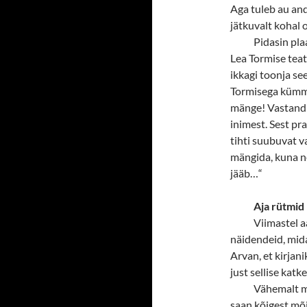
Aga tuleb au anda
jätkuvalt kohal 
Pidasin pla
Lea Tormise teatr
ikkagi toonja se
Tormisega kümme
mänge! Vastand
inimest. Sest pr
tihti suubuvat v
mängida, kuna ne
jääb…“
Aja rütmid
Viimastel a
näidendeid, mid
Arvan, et kirjan
just sellise kat
Vähemalt mi
saan kõigest mõi