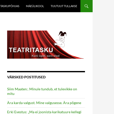
TASKUPÕHJAS
MÄEÜLIKOOL
TUUTUUT TULLAKSE
VÄRSKED POSTITUSED
Siim Maaten:. Minule tundub, et tulevikke on
mitu
Ära karda valgust. Mine valgusesse. Ära põgene
Erki Evestus: „Ma ei joonista karikatuure kellegi