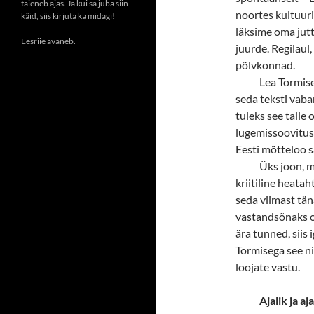
täieneb ajas. Ja kui sa juba siin
noortes kultuuri
käid, siis kirjuta ka midagi!
läksime oma jut
Eesriie avaneb.
juurde. Regilaul
põlvkonnad.
Lea Tormisel
seda teksti vabar
tuleks see tall
lugemissoovitus 
Eesti mõtteloo s
Üks joon, m
kriitiline heatah
seda viimast täna
vastandsõnaks on
ära tunned, siis 
Tormisega see ni
loojate vastu.
Ajalik ja aj