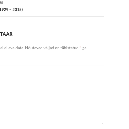
US
(1929 – 2015)
NTAAR
si ei avaldata.
Nõutavad väljad on tähistatud
*
-ga