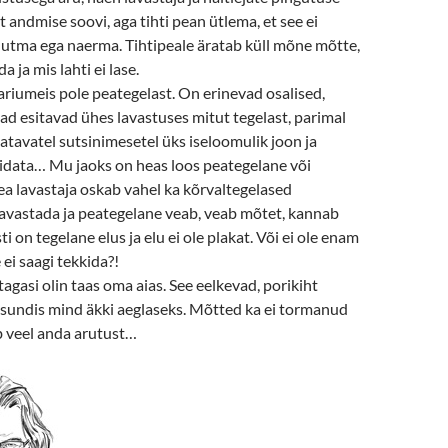
t andmise soovi, aga tihti pean ütlema, et see ei
nutma ega naerma. Tihtipeale äratab küll mõne mõtte,
 ja mis lahti ei lase.
iumeis pole peategelast. On erinevad osalised,
ejad esitavad ühes lavastuses mitut tegelast, parimal
itatavatel sutsinimesetel üks iseloomulik joon ja
idata… Mu jaoks on heas loos peategelane või
a lavastaja oskab vahel ka kõrvaltegelased
lavastada ja peategelane veab, veab mõtet, kannab
 on tegelane elus ja elu ei ole plakat. Või ei ole enam
e ei saagi tekkida?!
agasi olin taas oma aias. See eelkevad, porikiht
sundis mind äkki aeglaseks. Mõtted ka ei tormanud
 veel anda arutust…