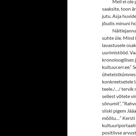
Meil ei ole
saaksite, toon ä
jutu. Asja huvide
jõudis minuni h
Näitlejanna 
suhte üle. Mind 
lavastusele osa
uurimistööd. Vaa
kronoloogilises 
kultuur.err.ee.“ 
üheteistkümnest
konkreetsetele l
teele./…/ tervik
sellest võtete v
sõnumit”, “Rahvu
siiski pigem Jää
mõõtu…” Kersti 
kultuuriportaali
positiivse arvus