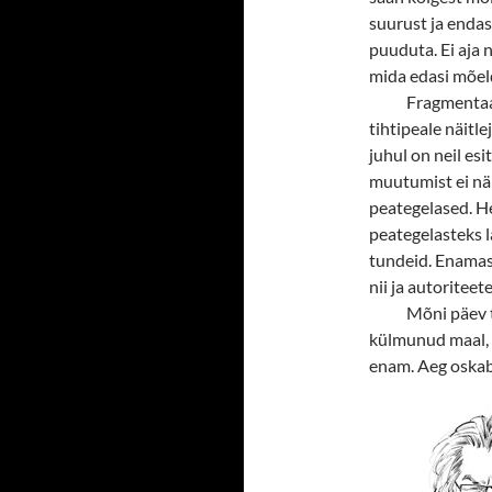
suurust ja endas
puuduta. Ei aja 
mida edasi mõelda
Fragmentaar
tihtipeale näitl
juhul on neil es
muutumist ei nä
peategelased. He
peategelasteks 
tundeid. Enamasti
nii ja autoriteet
Mõni päev t
külmunud maal, 
enam. Aeg oskab