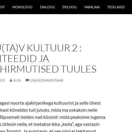
EHT
MONOLOOG
DIALOOG
EPILOOG
VABALAVA
TEGELASED
TA)V KULTUUR 2 :
TEEDID JA
HIRMUTISED TUULES
015
M.M.
LISA KOMMENTAAR
gasi noorte ajakirjanikega kultuurist ja selle ühest
tikast kõneldes tuli jutuks, mida ma oskaksin neile
 Täpsemalt öeldes nad küsisid: mida peaksime lugema.
 ütlesin neile, et loetakse ikka „keda”, aga vastasin
ea Tormist. Ja avastasin, et see nimi ei tekitanud