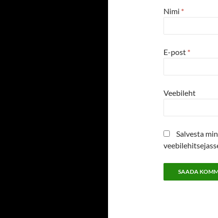
Nimi
*
E-post
*
Veebileht
Salvesta min
veebilehitsejas