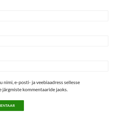
u nimi, e-posti- ja veebiaadress sellesse
se järgmiste kommentaaride jaoks.