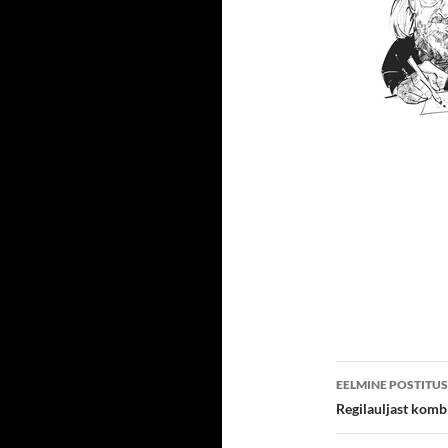
Postitust
EELMINE POSTITUS
töölaud
Regilauljast komb