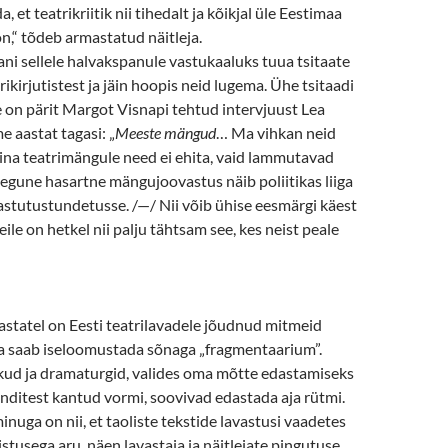
, et teatrikriitik nii tihedalt ja kõikjal üle Eestimaa
on,“ tõdeb armastatud näitleja.
ani sellele halvakspanule vastukaaluks tuua tsitaate
ikirjutistest ja jäin hoopis neid lugema. Ühe tsitaadi
e on pärit Margot Visnapi tehtud intervjuust Lea
 aastat tagasi: „
Meeste mängud
… M
a vihkan neid
ina teatrimängule
need ei ehita, vaid lammutavad
aegune hasartne mängujoovastus näib poliitikas liiga
astutustundetusse. /—/ Nii võib ühise eesmärgi käest
ile on hetkel nii palju tähtsam see, kes neist peale
astatel on Eesti teatrilavadele jõudnud mitmeid
a saab iseloomustada sõnaga „fragmentaarium”.
ikud ja dramaturgid, valides oma mõtte edastamiseks
kenditest kantud vormi, soovivad edastada aja rütmi.
nuga on nii, et taoliste tekstide lavastusi vaadetes
stusega aru, näen lavastaja ja näitlejate pingutuse