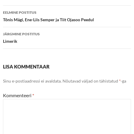
Postituste
EELMINE POSTITUS
töölaud
Tõnis Mägi, Ene-Liis Semper ja Tiit Ojasoo Peedul
JÄRGMINE POSTITUS
Limerik
LISA KOMMENTAAR
Sinu e-postiaadressi ei avaldata.
Nõutavad väljad on tähistatud
*
-ga
Kommenteeri
*