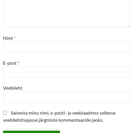
Nimi
*
E-post
*
Veebileht
Salvesta minu nimi, e-posti- ja veebiaadress sellesse
veebilehitsejasse järgmiste kommentaaride jaoks.