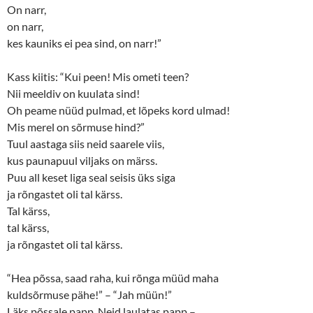
On narr,
on narr,
kes kauniks ei pea sind, on narr!”
Kass kiitis: “Kui peen! Mis ometi teen?
Nii meeldiv on kuulata sind!
Oh peame nüüd pulmad, et lõpeks kord ulmad!
Mis merel on sõrmuse hind?”
Tuul aastaga siis neid saarele viis,
kus paunapuul viljaks on märss.
Puu all keset liga seal seisis üks siga
ja rõngastet oli tal kärss.
Tal kärss,
tal kärss,
ja rõngastet oli tal kärss.
“Hea põssa, saad raha, kui rõnga müüd maha
kuldsõrmuse pähe!” – “Jah müün!”
Läks põssale papp. Neid laulatas papp –