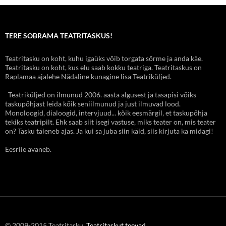
TERE SOBRAMA TEATRITASKUS!
Teatritasku on koht, kuhu igaüks võib torgata sõrme ja anda käe.
Teatritasku on koht, kus elu saab kokku teatriga. Teatritaskus on
Raplamaa ajalehe Nädaline kunagine lisa Teatriküljed.
Teatriküljed on ilmunud 2006. aasta algusest ja tasapisi võiks
taskupõhjast leida kõik seniilmunud ja just ilmuvad lood.
Monoloogid, dialoogid, intervjuud... kõik eesmärgil, et taskupõhja
tekiks teatripilt. Ehk saab siit isegi vastuse, miks teater on, mis teater
on? Tasku täieneb ajas. Ja kui sa juba siin käid, siis kirjuta ka midagi!
Eesriie avaneb.
© 2009-2015 Teatritasku.
Teatritaskut teevad