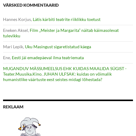
VÄRSKED KOMMENTAARID
Hannes Korjus
,
Lätis kärbiti teatrite riiklikku toetust
Eneken Aksel
,
Film „Meister ja Margarita” näitab käimasolevat
tulevikku
Mari Lepik
,
Uku Masingust sigaretistatud käega
Ene
,
Eesti jäi emadepäeval ilma teatriemata
MUGANDUV MÄSSUMEELSUS EHK KUIDAS MAALIDA SÜGIST -
Teater.Muusika.Kino
,
JUHAN ULFSAK: kuidas on võimalik
humanistlike väärtuste eest seistes midagi lõhestada?
REKLAAM