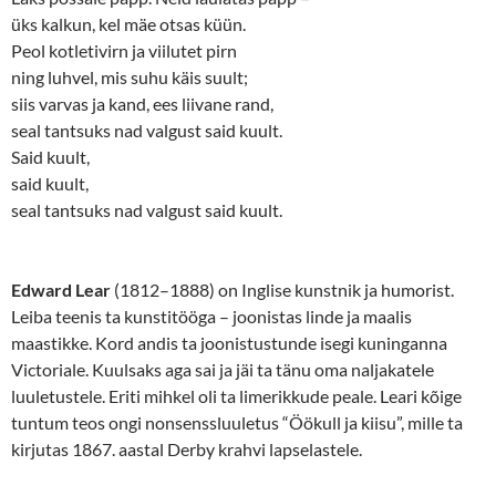
üks kalkun, kel mäe otsas küün.
Peol kotletivirn ja viilutet pirn
ning luhvel, mis suhu käis suult;
siis varvas ja kand, ees liivane rand,
seal tantsuks nad valgust said kuult.
Said kuult,
said kuult,
seal tantsuks nad valgust said kuult.
Edward Lear
(1812–1888) on Inglise kunstnik ja humorist.
Leiba teenis ta kunstitööga – joonistas linde ja maalis
maastikke. Kord andis ta joonistustunde isegi kuninganna
Victoriale. Kuulsaks aga sai ja jäi ta tänu oma naljakatele
luuletustele. Eriti mihkel oli ta limerikkude peale. Leari kõige
tuntum teos ongi nonsenssluuletus “Öökull ja kiisu”, mille ta
kirjutas 1867. aastal Derby krahvi lapselastele.