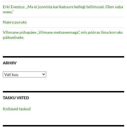
Erki Evestus: „Ma ei joonista karikatuure kellegi tellimusel. Olen vaba
mees.”
Naera puruks
Vihmane pühapäev „Viimase metsavennaga”, mis pööras ilma korraks
päikseliseks
ARHIIV
Arhiiv
TASKU VIITED
Kollased taskud