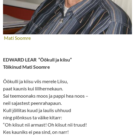
Mati Soomre
EDWARD LEAR “Öökull ja kiisu”
Tõlkinud Mati Soomre
Öökulli ja kiisu viis merele Liisu,
paat kaunis kui lillhernekaun.
Sai teemoonaks moos ja pappi hea noos –
neil sajastest peenrahapaun.
Kull jõllitas kuud ja laulis uhhuud
ning plõnksus ta väike kitarr:
“Oh kiisut nii armast! Oh kiisut nii truud!
Kes kauniks ei pea sind, on narr!