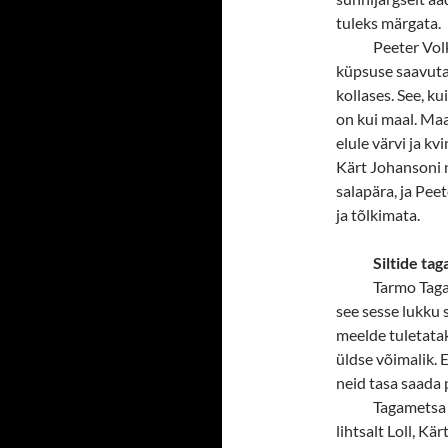
tuleks märgata.
Peeter Vol
küpsuse saavuta
kollases. See, k
on kui maal. Ma
elule värvi ja kv
Kärt Johansoni n
salapära, ja Pee
ja tõlkimata.
Siltide tag
Tarmo Taga
see sesse lukku
meelde tuletatak
üldse võimalik. 
neid tasa saada 
Tagametsa 
lihtsalt Loll, Kä