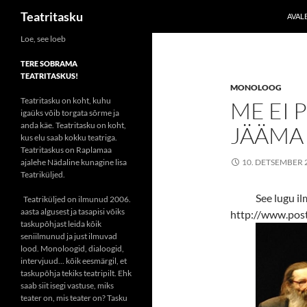
Otsi
Teatritasku
AVAL
Liigu
Loe, see loeb
sisu
TERE SOBRAMA
juurde
TEATRITASKUS!
MONOLOOG
Teatritasku on koht, kuhu
ME EI 
igaüks võib torgata sõrme ja
anda käe. Teatritasku on koht,
JÄÄMA
kus elu saab kokku teatriga.
Teatritaskus on Raplamaa
ajalehe Nädaline kunagine lisa
10. DETSEMBER 
Teatriküljed.
See lugu il
Teatriküljed on ilmunud 2006.
aasta algusest ja tasapisi võiks
http://www.pos
taskupõhjast leida kõik
seniilmunud ja just ilmuvad
lood. Monoloogid, dialoogid,
intervjuud... kõik eesmärgil, et
taskupõhja tekiks teatripilt. Ehk
saab siit isegi vastuse, miks
teater on, mis teater on? Tasku