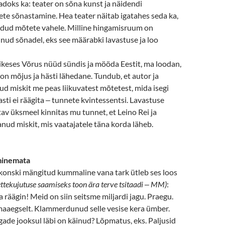
adoks ka: teater on sõna kunst ja näidendi
te sõnastamine. Hea teater näitab igatahes seda ka,
eldud mõtete vahele. Milline hingamisruum on
ud sõnadel, eks see määrabki lavastuse ja loo
äikeses Võrus nüüd sündis ja mööda Eestit, ma loodan,
 on mõjus ja hästi lähedane. Tundub, et autor ja
ud miskit me peas liikuvatest mõtetest, mida isegi
ti ei räägita
‒
tunnete kvintessentsi. Lavastuse
av üksmeel kinnitas mu tunnet, et Leino Rei ja
anud miskit, mis vaatajatele täna korda läheb.
minemata
konski mängitud kummaline vana tark ütleb ses loos
ttekujutuse saamiseks toon ära terve tsitaadi
‒
MM)
:
a räägin! Meid on siin seitsme miljardi jagu. Praegu.
aaegselt. Klammerdunud selle vesise kera ümber.
aegade jooksul läbi on käinud? Lõpmatus, eks. Paljusid