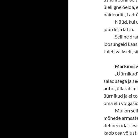
üleliigne öelda,
näidendit „Ladu
Nüüd, kui 
juurde ja lattu.
Selline dra
loosungeid kaasa
tuleb vaikselt, s
Märkimisv
„
Üürnikud“
saladusega ja se
autor, üllatab m
üürnikud ja ei t
oma elu võlgasi
Mul on sel
mõnede armsate a
defineerida, ses
kaob osa võlust.