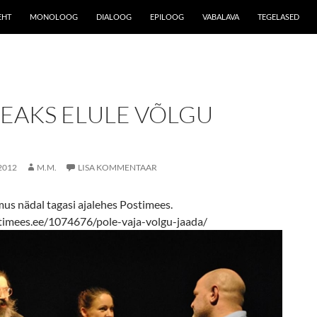
EHT
MONOLOOG
DIALOOG
EPILOOG
VABALAVA
TEGELASED
PEAKS ELULE VÕLGU
2012
M.M.
LISA KOMMENTAAR
mus nädal tagasi ajalehes Postimees.
timees.ee/1074676/pole-vaja-volgu-jaada/