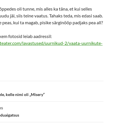
ppedes oli tunne, mis alles ka täna, et kui selles
udu jäi, siis teine vaatus. Tahaks teda, mis edasi saab.
peas, kui ta magab, pisike särginööp padjaks pea all?
em fotosid leiab aadressil:
ateater.com/lavastused/uurnikud-2/vaata-uurnikute-
e
e, kelle nimi oli „Misery“
US
duaigatsus