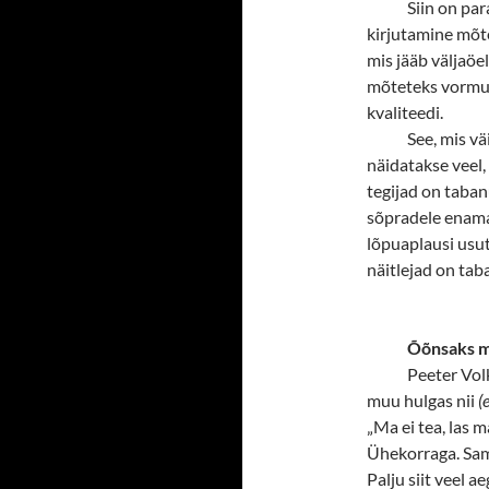
Siin on par
kirjutamine mõte
mis jääb väljaö
mõteteks vormun
kvaliteedi.
See, mis v
näidatakse veel,
tegijad on taban
sõpradele enamas
lõpuaplausi usut
näitlejad on tab
Õõnsaks 
Peeter Vol
muu hulgas nii
(e
„Ma ei tea, las m
Ühekorraga. Sam
Palju siit veel 