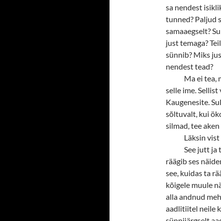
sa nendest isikli
tunned? Paljud s
samaaegselt? Sul 
just temaga? Teil
sünnib? Miks jus
nendest tead?
Ma ei tea, 
selle ime. Sellist
Kaugenesite. Sul
sõltuvalt, kui ök
silmad, tee aken 
Läksin vist
See jutt j
räägib ses näide
see, kuidas ta rä
kõigele muule nä
alla andnud mehe
aadlitiitel neile 
sünnijärgselt aa