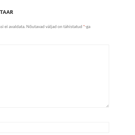
NTAAR
si ei avaldata.
Nõutavad väljad on tähistatud
*
-ga