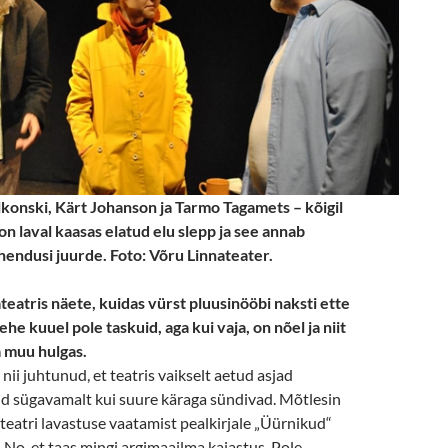
konski, Kärt Johanson ja Tarmo Tagamets – kõigil
 on laval kaasas elatud elu slepp ja see annab
hendusi juurde. Foto: Võru Linnateater.
teatris näete, kuidas vürst pluusinööbi naksti ette
e kuuel pole taskuid, aga kui vaja, on nõel ja niit
 muu hulgas.
nii juhtunud, et teatris vaikselt aetud asjad
 sügavamalt kui suure käraga sündivad. Mõtlesin
eatri lavastuse vaatamist pealkirjale „Üürnikud“
. No, et taas mingi argimaailma kajastus. Pole