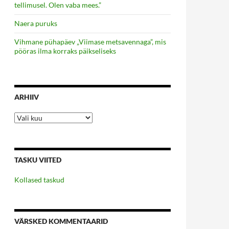
tellimusel. Olen vaba mees.”
Naera puruks
Vihmane pühapäev „Viimase metsavennaga”, mis
pööras ilma korraks päikseliseks
ARHIIV
Arhiiv
TASKU VIITED
Kollased taskud
VÄRSKED KOMMENTAARID