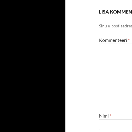
LISA KOMME
Sinu e-postiaadres
Kommenteeri
*
Nimi
*