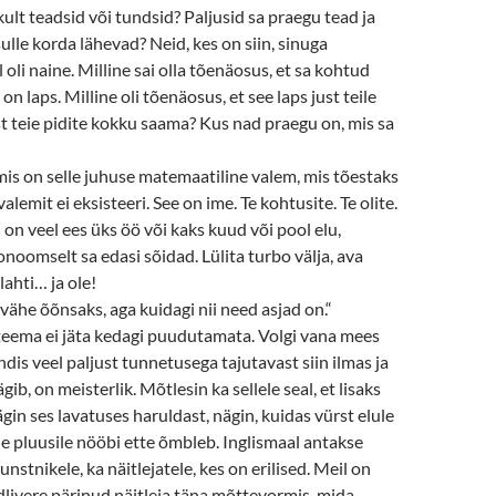
kult teadsid või tundsid? Paljusid sa praegu tead ja
ulle korda lähevad? Neid, kes on siin, sinuga
oli naine. Milline sai olla tõenäosus, et sa kohtud
 on laps. Milline oli tõenäosus, et see laps just teile
t teie pidite kokku saama? Kus nad praegu on, mis sa
mis on selle juhuse matemaatiline valem, mis tõestaks
 valemit ei eksisteeri. See on ime. Te kohtusite. Te olite.
 on veel ees üks öö või kaks kuud või pool elu,
onoomselt sa edasi sõidad. Lülita turbo välja, ava
lahti… ja ole!
 vähe õõnsaks, aga kuidagi nii need asjad on.“
a teema ei jäta kedagi puudutamata. Volgi vana mees
ndis veel paljust tunnetusega tajutavast siin ilmas ja
ägib, on meisterlik. Mõtlesin ka sellele seal, et lisaks
gin ses lavatuses haruldast, nägin, kuidas vürst elule
 pluusile nööbi ette õmbleb. Inglismaal antakse
kunstnikele, ka näitlejatele, kes on erilised. Meil on
dlivere pärinud näitleja täna mõttevormis, mida