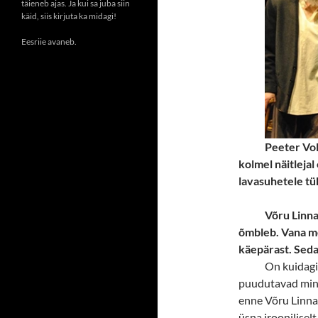
täieneb ajas. Ja kui sa juba siin
käid, siis kirjuta ka midagi!
Eesriie avaneb.
Peeter Vol
kolmel näitlejal
lavasuhetele tü
Võru Linna
õmbleb. Vana meh
käepärast. Seda
On kuidagi 
puudutavad mind
enne Võru Linnat
üsna irooniliselt