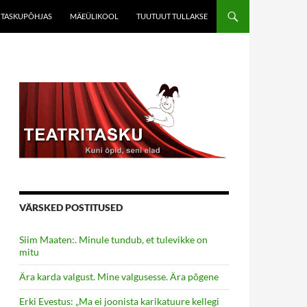
TASKUPÕHJAS
MÄEÜLIKOOL
TUUTUUT TULLAKSE
VÄRSKED POSTITUSED
Siim Maaten:. Minule tundub, et tulevikke on
mitu
Ära karda valgust. Mine valgusesse. Ära põgene
Erki Evestus: „Ma ei joonista karikatuure kellegi