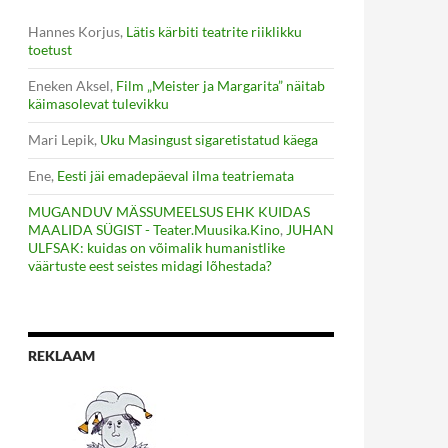
Hannes Korjus
,
Lätis kärbiti teatrite riiklikku
toetust
Eneken Aksel
,
Film „Meister ja Margarita” näitab
käimasolevat tulevikku
Mari Lepik
,
Uku Masingust sigaretistatud käega
Ene
,
Eesti jäi emadepäeval ilma teatriemata
MUGANDUV MÄSSUMEELSUS EHK KUIDAS
MAALIDA SÜGIST - Teater.Muusika.Kino
,
JUHAN
ULFSAK: kuidas on võimalik humanistlike
väärtuste eest seistes midagi lõhestada?
REKLAAM