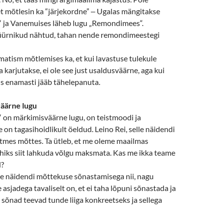
 et mõtlesin ka “järjekordne”
‒
Ugalas mängitakse
“ ja Vanemuises läheb lugu „Remondimees“.
üürnikud nähtud, tahan nende remondimeestegi
matism mõtlemises ka, et kui lavastuse tulekule
 karjutakse, ei ole see just usaldusväärne, aga kui
iis enamasti jääb tähelepanuta.
äärne lugu
 on märkimisväärne lugu, on teistmoodi ja
e on tagasihoidlikult öeldud. Leino Rei, selle näidendi
itmes mõttes. Ta ütleb, et me oleme maailmas
ohiks siit lahkuda võlgu maksmata. Kas me ikka teame
d?
le näidendi mõttekuse sõnastamisega nii, nagu
sjadega tavaliselt on, et ei taha lõpuni sõnastada ja
t sõnad teevad tunde liiga konkreetseks ja sellega