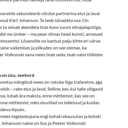
konskile sekundeerib võrdse partnerina elus ja laval
nud Kärt Johanson. Ta teeb sõnadeta osa. On
uis ta seisab akendeta toas koos suure sõnajalapotiga,
alid me ümber
‒
ma pean silmas head kunsti, annavad
intessentsi. Lõuendile on kantud palju kihte eri värve.
aise vaikimises ja pilkudes on see olemas, ka
ter Volkonski vana mees teab seda, teab naist tõlkides
a on sisu, seekord
metsa mängitud mees on natuke liiga trafaretne, aga
 sobib
‒
rabe elus ja laval. Selline, kes, kui talle võlgasid
se, lubab ära maksta, enne mõtlemist, kas see on
Enne mõtlemist, miks eluvõlad on tekkinud ja kuidas
päeva lõpuks.
mees tegelaskujuna ongi kohati ebausutav ja kohati
rt Johansoni naine on Ilus ja Peeter Volkonski