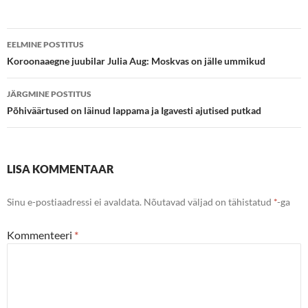
Postituste
EELMINE POSTITUS
töölaud
Koroonaaegne juubilar Julia Aug: Moskvas on jälle ummikud
JÄRGMINE POSTITUS
Põhiväärtused on läinud lappama ja Igavesti ajutised putkad
LISA KOMMENTAAR
Sinu e-postiaadressi ei avaldata.
Nõutavad väljad on tähistatud
*
-ga
Kommenteeri
*