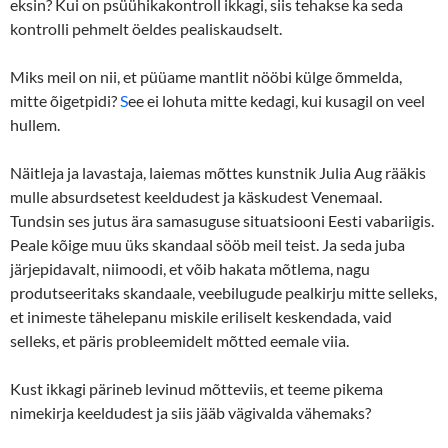
eksin? Kui on psüühikakontroll ikkagi, siis tehakse ka seda
kontrolli pehmelt öeldes pealiskaudselt.
Miks meil on nii, et püüame mantlit nööbi külge õmmelda,
mitte õigetpidi?
S
ee ei lohuta mitte kedagi, kui kusagil on veel
hullem.
Näitleja ja lavastaja, laiemas mõttes kunstnik Julia Aug rääkis
mulle absurdsetest keeldudest ja käskudest Venemaal.
Tundsin ses jutus ära samasuguse situatsiooni Eesti vabariigis.
Peale kõige muu üks skandaal sööb meil teist. Ja seda juba
järjepidavalt, niimoodi, et võib hakata mõtlema, nagu
produtseeritaks skandaale, veebilugude pealkirju mitte selleks,
et inimeste tähelepanu miskile eriliselt keskendada, vaid
selleks, et päris probleemidelt mõtted eemale viia.
Kust ikkagi pärineb levinud mõtteviis, et teeme pikema
nimekirja keeldudest ja siis jääb vägivalda vähemaks?