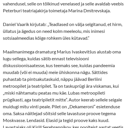
vahendusel, selle on tõlkinud venelased ja selle avaldab veebis
Peterburi teatriajakirja toimetaja Marina Dmitrevskaja.
Daniel Vaarik kirjutab: „Teadlased on välja selgitanud, et hirm,
üllatus ja ägedus on need kolm meeleolu, mis inimesi
sotsiaalmeedias kõige rohkem üles kütavad.”
Maailmanimega dramaturg Marius Ivaskevitšus alustab oma
lugu sellega, kuidas sätib ennast televisiooni
diskussioonisaatesse, kus teemaks see, kuidas pandeemia
muudab (või ei muuda) meie ühiskonna nägu. Sättides
puhastab ta pintsakutaskuid, näppu jäävad Berliini
metroopilet ja teatripilet. Ta on taskuprügi ära viskamas, kui
„miski nähtamatu peatas mu käe. Lubas metroopileti
prügikasti, aga teatripiletit mitte”. Autor keerab sellele seigale
muidugi mitu vinti peale. Pilet on „Dekameroni” esietenduse
oma. Saksa näitlejad sõitsid selle lavastuse proove tegema
Moskvasse. Lendasid. Elasid ja tegid proove kaks kuud.
Lavastajaks oli Kirill Serebrennikov, kes poolteist aastat veetis