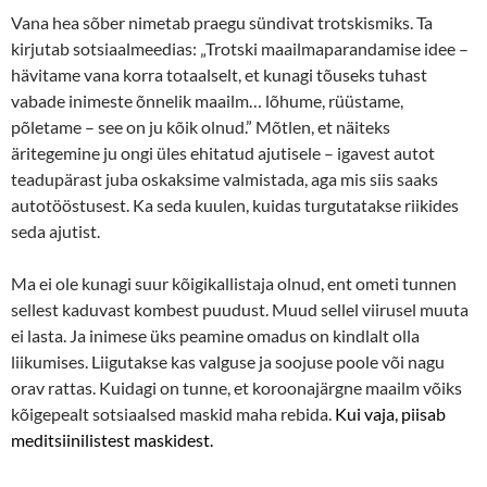
Vana hea sõber nimetab praegu sündivat trotskismiks. Ta
kirjutab sotsiaalmeedias: „Trotski maailmaparandamise idee –
hävitame vana korra totaalselt, et kunagi tõuseks tuhast
vabade inimeste õnnelik maailm… lõhume, rüüstame,
põletame – see on ju kõik olnud.” Mõtlen, et näiteks
äritegemine ju ongi üles ehitatud ajutisele – igavest autot
teadupärast juba oskaksime valmistada, aga mis siis saaks
autotööstusest. Ka seda kuulen, kuidas turgutatakse riikides
seda ajutist.
Ma ei ole kunagi suur kõigikallistaja olnud, ent ometi tunnen
sellest kaduvast kombest puudust. Muud sellel viirusel muuta
ei lasta. Ja inimese üks peamine omadus on kindlalt olla
liikumises. Liigutakse kas valguse ja soojuse poole või nagu
orav rattas. Kuidagi on tunne, et koroonajärgne maailm võiks
kõigepealt sotsiaalsed maskid maha rebida.
Kui vaja, piisab
meditsiinilistest maskidest.