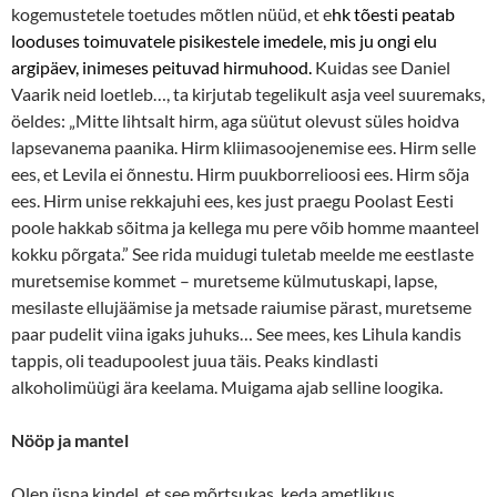
kogemustetele toetudes mõtlen nüüd, et e
hk tõesti peatab
looduses toimuvatele pisikestele imedele, mis ju ongi elu
argipäev, inimeses peituvad hirmuhood.
Kuidas see Daniel
Vaarik neid loetleb…, ta kirjutab tegelikult asja veel suuremaks,
öeldes: „Mitte lihtsalt hirm, aga süütut olevust süles hoidva
lapsevanema paanika. Hirm kliimasoojenemise ees. Hirm selle
ees, et Levila ei õnnestu. Hirm puukborrelioosi ees. Hirm sõja
ees. Hirm unise rekkajuhi ees, kes just praegu Poolast Eesti
poole hakkab sõitma ja kellega mu pere võib homme maanteel
kokku põrgata.” See rida muidugi tuletab meelde me eestlaste
muretsemise kommet – muretseme külmutuskapi, lapse,
mesilaste ellujäämise ja metsade raiumise pärast, muretseme
paar pudelit viina igaks juhuks… See mees, kes Lihula kandis
tappis, oli teadupoolest juua täis. Peaks kindlasti
alkoholimüügi ära keelama. Muigama ajab selline loogika.
Nööp ja mantel
Olen üsna kindel, et see mõrtsukas, keda ametlikus