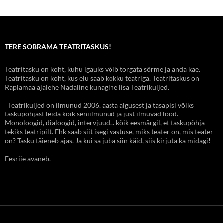
TERE SOBRAMA TEATRITASKUS!
Teatritasku on koht, kuhu igaüks võib torgata sõrme ja anda käe.
Teatritasku on koht, kus elu saab kokku teatriga. Teatritaskus on
Raplamaa ajalehe Nädaline kunagine lisa Teatriküljed.
Teatriküljed on ilmunud 2006. aasta algusest ja tasapisi võiks
taskupõhjast leida kõik seniilmunud ja just ilmuvad lood.
Monoloogid, dialoogid, intervjuud... kõik eesmärgil, et taskupõhja
tekiks teatripilt. Ehk saab siit isegi vastuse, miks teater on, mis teater
on? Tasku täieneb ajas. Ja kui sa juba siin käid, siis kirjuta ka midagi!
Eesriie avaneb.