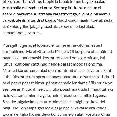
õhk on puhtam. Viirus tappis ja tapab inimesi, aga
koaalad
Austraalia metsades ei nuta. See aeg kui kohu maailm ei
saanud hakkama Austraalia katastroofiga, ei olnud nii ammu.
Ja kõik üle ilma tundsid kaasa.
Nüüd kogu maailm toetab seda,
et ökoloogiline jalajälg taastuks. Soov on edasi elada
samamoodi
ui varem.
Kusagilt lugesin, et loomad ei tunne erinevalt inimestest
surmahirmu. Ma ei võta seda tõsiselt. Oi kui palju olen näinud
paanikas linnuemasid, kes muretsevad on laste pärast, kui
juhuslikult olen sattunud nende pesast mööda kõndima.
Mitmed koroonanädalad olen püüdnud oma aias vältida kanti,
kuhu üks musträstaproua ennast hauduma otsustas sättida. Et
ta ei peaks pesast hirmu pärast eemale lendama. Viis muna on
seal pesas. Nüüd ilmselt on juba pojad, ma uudishimust tahaks
neid vaatama minna, aga sunnin ennast seda mitte tegema.
Sisalike
jalgalaskmist suure inimese eest nägin sel kevadel
palju. Neil on elupaigad me aias ja nad ei kavatse ära kolida.
Ega ma ei taha ka, nendega kohtumine on alati kosutav. Oma