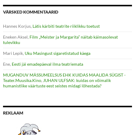
VÄRSKED KOMMENTAARID
Hannes Korjus
,
Lätis kärbiti teatrite riiklikku toetust
Eneken Aksel
,
Film „Meister ja Margarita” näitab käimasolevat
tulevikku
Mari Lepik
,
Uku Masingust sigaretistatud käega
Ene
,
Eesti jäi emadepäeval ilma teatriemata
MUGANDUV MÄSSUMEELSUS EHK KUIDAS MAALIDA SÜGIST -
Teater.Muusika.Kino
,
JUHAN ULFSAK: kuidas on võimalik
humanistlike väärtuste eest seistes midagi lõhestada?
REKLAAM