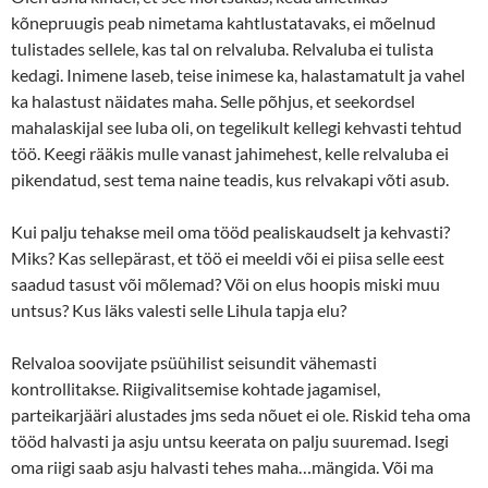
kõnepruugis peab nimetama kahtlustatavaks, ei mõelnud
tulistades sellele, kas tal on relvaluba. Relvaluba ei tulista
kedagi. Inimene laseb, teise inimese ka, halastamatult ja vahel
ka halastust näidates maha. Selle põhjus, et seekordsel
mahalaskijal see luba oli, on tegelikult kellegi kehvasti tehtud
töö. Keegi rääkis mulle vanast jahimehest, kelle relvaluba ei
pikendatud, sest tema naine teadis, kus relvakapi võti asub.
Kui palju tehakse meil oma tööd pealiskaudselt ja kehvasti?
Miks? Kas sellepärast, et töö ei meeldi või ei piisa selle eest
saadud tasust või mõlemad? Või on elus hoopis miski muu
untsus? Kus läks valesti selle Lihula tapja elu?
Relvaloa soovijate psüühilist seisundit vähemasti
kontrollitakse. Riigivalitsemise kohtade jagamisel,
parteikarjääri alustades jms seda nõuet ei ole. Riskid teha oma
tööd halvasti ja asju untsu keerata on palju suuremad. Isegi
oma riigi saab asju halvasti tehes maha…mängida. Või ma