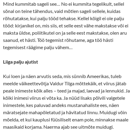
Mind kummitab sageli see… No ei kummita tegelikult, sellel
sõnal on teine tähendus, vaid mõtlen sageli sellele, kuidas
rõhutatakse, kui palju tööd tehakse. Kellel kõigil ei ole palju
tööd: kirjanikel on, mis siis, et selle eest vähe makstakse või ei
maksta üldse, poliitikutel on ja selle eest makstakse, olen aru
saanud, et hästi. Töö tegemist rõhutame, aga töö hästi
tegemisest räägime palju vähem…
Liiga palju ajutist
Kui loen ja näen arvutis seda, mis sünnib Ameerikas, tuleb
meelde väikeettevõtja Valdur Tilga mõttekäik, et viirus jätab
peale inimeste kõik alles – teed ja majad, laevad ja lennukid. Ja
kõiki inimesi viirus ei võta ka. Ja nüüd lisaks põlvili valgetele
inimestele, kes paluvad andeks mustanahaliste ees, näen
märatsejate mahapõletatud ja hävitatud linnu. Muidugi võin
mõelda, et kui kauplusi füüsiliselt enam pole, minnakse maale
maasikaid korjama. Naerma ajab see uitmõte muidugi.