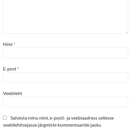
Nimi
*
E-post
*
Veebileht
Salvesta minu nimi, e-posti- ja veebiaadress sellesse
veebilehitsejasse järgmiste kommentaaride jaoks.