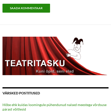
VÄRSKED POSTITUSED
Hõbe ehk kuidas loomingule pühendunud naised meestega võrdsuse
pärast võitlesid