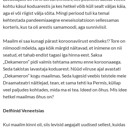
kohtu käsul koduarestis ja kes hetkel võib küll sealt väljas käia,
aga ei või riigist välja sõita. Mingi periood tuli ka temal
kehtestada pandeemiaaegne eneseisolatsioon sellessamas
korteris, kus ta oli arestis samamoodi, aga sunniviisil.
Maailm ei saa kunagi pärast koroonaviirust endiseks!? Tore on
niimoodi mõelda, aga kõik märgid näitavad, et inimene on nii
seatud, et tahab endist tagasi iga hinna eest. Saksa
„Dekameron” pidi valmis tehtama ammu enne koroonaaega.
Seda takistas lavastaja koduarest. Nüüd viiruse ajal avastati
„Dekameron” kogu maailmas. Seda lugesid veebis teistele meie
Draamateatri näitlejad, tean, et sama tehti ka Permis, küllap
veel paljudes kohtades, mida ma ei tea. Ideed on õhus. Mis idee
hetkel maailmas õhus on?
Delfiinid Veneetsias
Kui maailm kinni oli, siis levisid aegajalt uudised sellest, kuidas