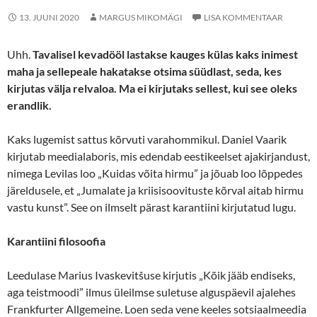
13. JUUNI 2020
MARGUS MIKOMÄGI
LISA KOMMENTAAR
Uhh.
Tavalisel kevadööl lastakse kauges külas kaks inimest
maha ja sellepeale hakatakse otsima süüdlast, seda, kes
kirjutas välja relvaloa. Ma ei kirjutaks sellest, kui see oleks
erandlik.
Kaks lugemist sattus kõrvuti varahommikul. Daniel Vaarik
kirjutab meedialaboris, mis edendab eestikeelset ajakirjandust,
nimega Levilas loo „Kuidas võita hirmu” ja jõuab loo lõppedes
järeldusele, et „Jumalate ja kriisisoovituste kõrval aitab hirmu
vastu kunst”. See on ilmselt pärast karantiini kirjutatud lugu.
Karantiini filosoofia
Leedulase Marius Ivaskevitšuse kirjutis „Kõik jääb endiseks,
aga teistmoodi” ilmus üleilmse suletuse alguspäevil ajalehes
Frankfurter Allgemeine. Loen seda vene keeles sotsiaalmeedia