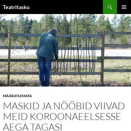
Liigu
Otsi
Teatritasku
sisu
PEAME
juurde
MÄÄRATLEMATA
MASKID JA NÖÖBID VIIVAD
MEID KOROONAEELSESSE
AEGA TAGASI