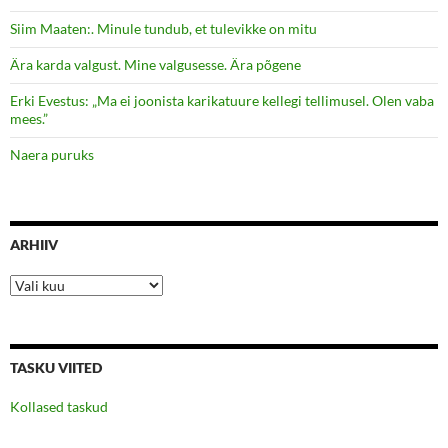
Siim Maaten:. Minule tundub, et tulevikke on mitu
Ära karda valgust. Mine valgusesse. Ära põgene
Erki Evestus: „Ma ei joonista karikatuure kellegi tellimusel. Olen vaba
mees.”
Naera puruks
ARHIIV
Arhiiv
TASKU VIITED
Kollased taskud