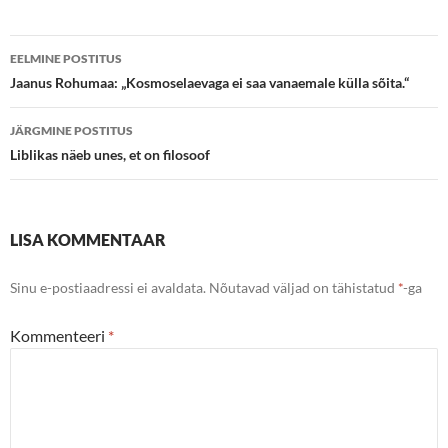
Postituste
EELMINE POSTITUS
töölaud
Jaanus Rohumaa: „Kosmoselaevaga ei saa vanaemale külla sõita.“
JÄRGMINE POSTITUS
Liblikas näeb unes, et on filosoof
LISA KOMMENTAAR
Sinu e-postiaadressi ei avaldata.
Nõutavad väljad on tähistatud
*
-ga
Kommenteeri
*