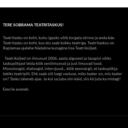
TERE SOBRAMA TEATRITASKUS!
Teatritasku on koht, kuhu igaüks võib torgata sõrme ja anda käe.
Teatritasku on koht, kus elu saab kokku teatriga. Teatritaskus on
Raplamaa ajalehe Nädaline kunagine lisa Teatriküljed.
Teatriküljed on ilmunud 2006. aasta algusest ja tasapisi võiks
taskupõhjast leida kõik seniilmunud ja just ilmuvad lood.
Monoloogid, dialoogid, intervjuud... kõik eesmärgil, et taskupõhja
tekiks teatripilt. Ehk saab siit isegi vastuse, miks teater on, mis teater
on? Tasku täieneb ajas. Ja kui sa juba siin käid, siis kirjuta ka midagi!
Eesriie avaneb.