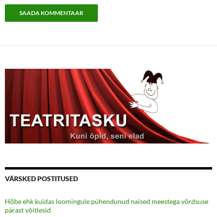
VÄRSKED POSTITUSED
Hõbe ehk kuidas loomingule pühendunud naised meestega võrdsuse
pärast võitlesid