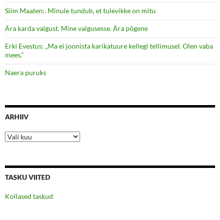
Siim Maaten:. Minule tundub, et tulevikke on mitu
Ära karda valgust. Mine valgusesse. Ära põgene
Erki Evestus: „Ma ei joonista karikatuure kellegi tellimusel. Olen vaba
mees.”
Naera puruks
ARHIIV
Arhiiv
TASKU VIITED
Kollased taskud