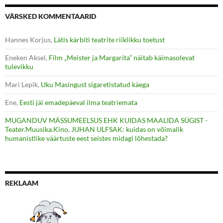
VÄRSKED KOMMENTAARID
Hannes Korjus
,
Lätis kärbiti teatrite riiklikku toetust
Eneken Aksel
,
Film „Meister ja Margarita” näitab käimasolevat
tulevikku
Mari Lepik
,
Uku Masingust sigaretistatud käega
Ene
,
Eesti jäi emadepäeval ilma teatriemata
MUGANDUV MÄSSUMEELSUS EHK KUIDAS MAALIDA SÜGIST -
Teater.Muusika.Kino
,
JUHAN ULFSAK: kuidas on võimalik
humanistlike väärtuste eest seistes midagi lõhestada?
REKLAAM