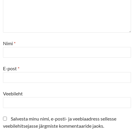
Nimi
*
E-post
*
Veebileht
Salvesta minu nimi, e-posti- ja veebiaadress sellesse
veebilehitsejasse järgmiste kommentaaride jaoks.