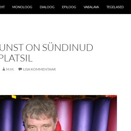
EHT
MONOLOOG
DIALOOG
EPILOOG
VABALAVA
TEGELASED
KUNST ON SÜNDINUD
LATSIL
M.M.
LISA KOMMENTAAR