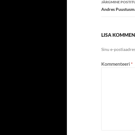
JÄRGMINE POSTIT
Andres Puustusma
LISA KOMME
Sinu e-postiaadres
Kommenteeri
*