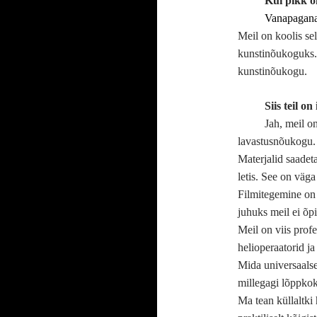
Kui pikk o
Vanapagan
Meil on koolis se
kunstinõukoguks. I
kunstinõukogu.
Siis teil o
Jah, meil 
lavastusnõukogu.
Materjalid saadeta
letis. See on väga
Filmitegemine on 
juhuks meil ei õp
Meil on viis profe
helioperaatorid j
Mida universaalse
millegagi lõppkok
Ma tean küllaltki