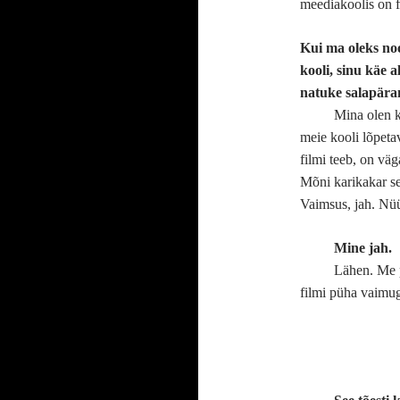
meediakoolis on f
Kui ma oleks noo
kooli, sinu käe a
natuke salapära
Mina olen k
meie kooli lõpetav
filmi teeb, on vä
Mõni karikakar se
Vaimsus, jah. Nüü
Mine jah.
Lähen. Me p
filmi püha vaimug