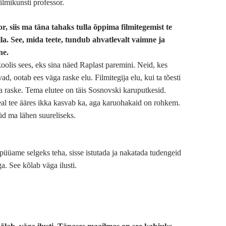
ilmikunsti professor.
r, siis ma täna tahaks tulla õppima filmitegemist te
lla. See, mida teete, tundub ahvatlevalt vaimne ja
ne.
oolis sees, eks sina näed Raplast paremini. Neid, kes
ad, ootab ees väga raske elu. Filmitegija elu, kui ta tõesti
ga raske. Tema elutee on täis Sosnovski karuputkesid.
al tee ääres ikka kasvab ka, aga karuohakaid on rohkem.
d ma lähen suureliseks.
üüame selgeks teha, sisse istutada ja nakatada tudengeid
a. See kõlab väga ilusti.