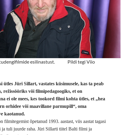
e tudengifilmide esilinastust. Pildi tegi Viio
si ütles Jüri Sillart, vastates küsimusele, kas ta peab
, režissööriks või filmipedagoogiks, et on
äna ei ole mees, kes tookord filmi kohta ütles, et „hea
rn orhidee või maavillane parmupill“, oma
rve kaotanud.
 on filmitegemist õpetanud 1993. aastast, viis aastat tagasi
a tuli juurde raha. Jüri Sillarti tiitel Balti filmi ja