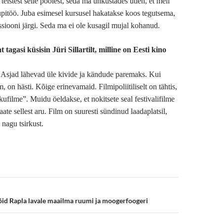
t teistest selle poolest, seda ma uhkustades ütlen, et meil
pitöö. Juba esimesel kursusel hakatakse koos tegutsema,
siooni järgi. Seda ma ei ole kusagil mujal kohanud.
t tagasi küsisin Jüri Sillartilt, milline on Eesti kino
 Asjad lähevad üle kivide ja kändude paremaks. Kui
, on hästi. Kõige erinevamaid. Filmipoliitiliselt on tähtis,
kufilme”. Muidu öeldakse, et nokitsete seal festivalifilme
saate sellest aru. Film on suuresti sündinud laadaplatsil,
s nagu tsirkust.
e
tõid Rapla lavale maailma ruumi ja moogerfoogeri