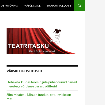
TASKUPÕHJAS
MÄEÜLIKOOL
TUUTUUT TULLAKSE
VÄRSKED POSTITUSED
Hõbe ehk kuidas loomingule pühendunud naised
meestega võrdsuse pärast võitlesid
Siim Maaten:. Minule tundub, et tulevikke on
mitu