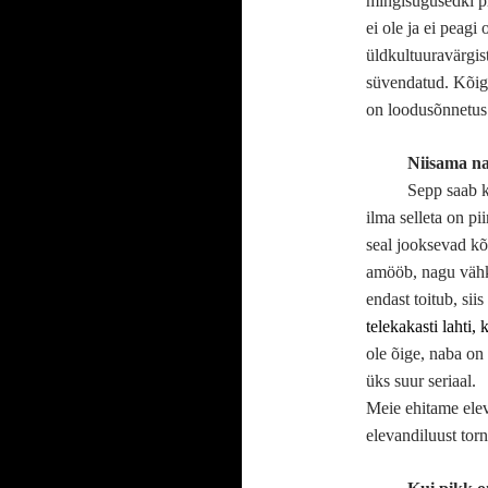
mingisugusedki pr
ei ole ja ei peagi
üldkultuuravärgis
süvendatud. Kõige
on loodusõnnetus
Niisama na
Sepp saab k
ilma selleta on pi
seal jooksevad kõi
amööb, nagu vähk,
endast toitub, si
telekakasti
lahti,
ole õige, naba on 
üks suur seriaal.
Meie ehitame elev
elevandiluust tor