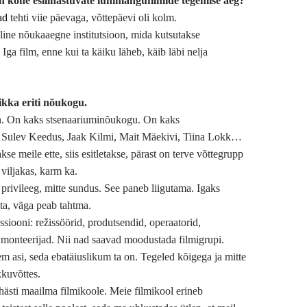
n kohe esilinastuvate lühimängufilmide tegemise aeg?
ad
tehti viie päevaga, võttepäevi oli kolm.
lline nõukaaegne institutsioon, mida kutsutakse
ga film, enne kui ta käiku läheb, käib läbi nelja
n ikka eriti nõukogu.
on. On kaks stsenaariuminõukogu. On kaks
 Sulev Keedus, Jaak Kilmi, Mait Mäekivi, Tiina Lokk…
kse meile ette, siis esitletakse, pärast on terve võttegrupp
 viljakas, karm ka.
privileeg, mitte sundus. See paneb liigutama. Igaks
ita, väga peab tahtma.
ssiooni: režissöörid, produtsendid, operaatorid,
a monteerijad. Nii nad saavad moodustada filmigrupi.
m asi, seda ebatäiuslikum ta on. Tegeled kõigega ja mitte
kuvõttes.
 hästi maailma filmikoole. Meie filmikool erineb