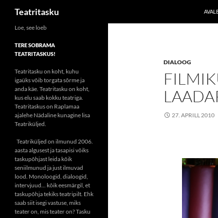
Otsi
Teatritasku
AVAL
Liigu
Loe, see loeb
sisu
TERE SOBRAMA
juurde
TEATRITASKUS!
DIALOOG
Teatritasku on koht, kuhu
FILMI
igaüks võib torgata sõrme ja
anda käe. Teatritasku on koht,
LAADAP
kus elu saab kokku teatriga.
Teatritaskus on Raplamaa
ajalehe Nädaline kunagine lisa
27. APRILL 2010
Teatriküljed.
Teatriküljed on ilmunud 2006.
aasta algusest ja tasapisi võiks
taskupõhjast leida kõik
seniilmunud ja just ilmuvad
lood. Monoloogid, dialoogid,
intervjuud... kõik eesmärgil, et
taskupõhja tekiks teatripilt. Ehk
saab siit isegi vastuse, miks
teater on, mis teater on? Tasku