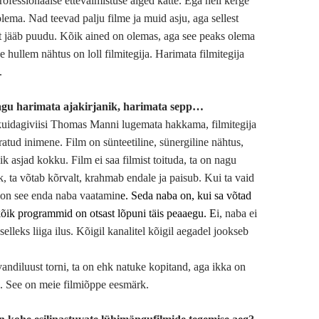
ofessionaalse ettevalmistuse alged kätte. Ega neil kerge
 olema. Nad teevad palju filme ja muid asju, aga sellest
t jääb puudu. Kõik ained on olemas, aga see peaks olema
 hullem nähtus on loll filmitegija. Harimata filmitegija
.
gu harimata ajakirjanik, harimata sepp…
uidagiviisi Thomas Manni lugemata hakkama, filmitegija
iratud inimene. Film on sünteetiline, sünergiline nähtus,
k asjad kokku. Film ei saa filmist toituda, ta on nagu
 ta võtab kõrvalt, krahmab endale ja paisub. Kui ta vaid
is on see enda naba vaatamin
e. Seda naba on, kui sa võtad
 kõik programmid on otsast lõpuni täis peaaegu. E
i, naba ei
selleks liiga ilus. Kõigil kanalitel kõigil aegadel jookseb
andiluust torni, ta on ehk natuke kopitand, aga ikka on
n. See on meie filmiõppe eesmärk.