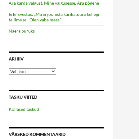
Ära karda valgust. Mine valgusesse. Ära põgene
Erki Evestus: „Ma ei joonista karikatuure kellegi
tellimusel. Olen vaba mees.”
Naera puruks
ARHIIV
Arhiiv
TASKU VIITED
Kollased taskud
VÄRSKED KOMMENTAARID