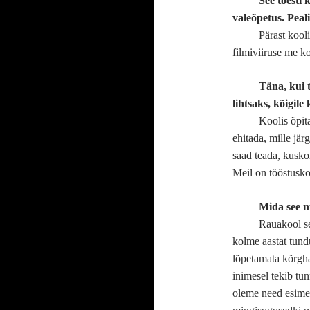
See tõesti 
valeõpetus. Peal
Pärast kool
filmiviiruse me ko
Täna, kui t
lihtsaks, kõigil
Koolis õpita
ehitada, mille jär
saad teada, kusk
Meil on tööstusk
Mida see 
Rauakool sel
kolme aastat tundu
lõpetamata kõrgha
inimesel tekib tun
oleme need esimes