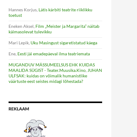
Hannes Korjus
,
Lätis kärbiti teatrite riiklikku
toetust
Eneken Aksel
,
Film „Meister ja Margarita” näitab
käimasolevat tulevikku
Mari Lepik
,
Uku Masingust sigaretistatud käega
Ene
,
Eesti jäi emadepäeval ilma teatriemata
MUGANDUV MÄSSUMEELSUS EHK KUIDAS
MAALIDA SÜGIST - Teater.Muusika.Kino
,
JUHAN
ULFSAK: kuidas on võimalik humanistlike
väärtuste eest seistes midagi lõhestada?
REKLAAM