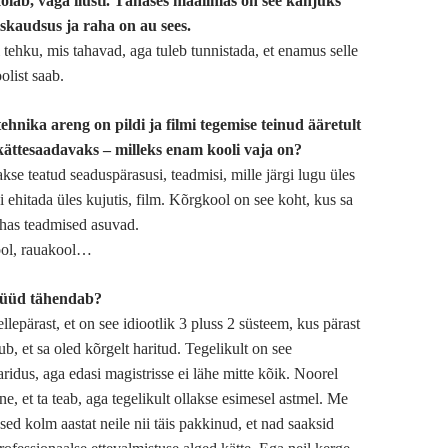
kõlab, väga ilusti. Tänases maailmas on see kahjuks
iskaudsus ja raha on au sees.
i tehku, mis tahavad, aga tuleb tunnistada, et enamus selle
olist saab.
ehnika areng on pildi ja filmi tegemise teinud ääretult
e kättesaadavaks – milleks enam kooli vaja on?
kse teatud seaduspärasusi, teadmisi, mille järgi lugu üles
gi ehitada üles kujutis, film. Kõrgkool on see koht, kus sa
ohas teadmised asuvad.
ool, rauakool…
nüüd tähendab?
lepärast, et on see idiootlik 3 pluss 2 süsteem, kus pärast
b, et sa oled kõrgelt haritud. Tegelikult on see
ridus, aga edasi magistrisse ei lähe mitte kõik. Noorel
ne, et ta teab, aga tegelikult ollakse esimesel astmel. Me
ed kolm aastat neile nii täis pakkinud, et nad saaksid