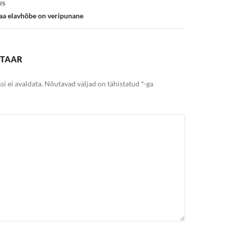
US
a elavhõbe on veripunane
NTAAR
si ei avaldata.
Nõutavad väljad on tähistatud
*
-ga