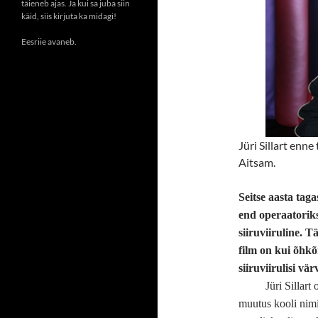
täieneb ajas. Ja kui sa juba siin
käid, siis kirjuta ka midagi!
Eesriie avaneb.
Jüri Sillart enn
Aitsam.
Seitse aasta taga
end operaatoriks
siiruviiruline. T
film on kui õhkõ
siiruviirulisi vä
Jüri Sillart
muutus kooli nimi j