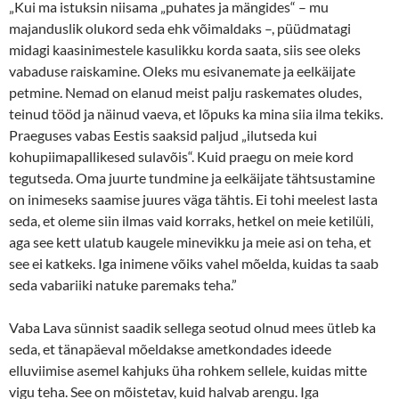
„Kui ma istuksin niisama „puhates ja mängides“ – mu
majanduslik olukord seda ehk võimaldaks –, püüdmatagi
midagi kaasinimestele kasulikku korda saata, siis see oleks
vabaduse raiskamine. Oleks mu esivanemate ja eelkäijate
petmine. Nemad on elanud meist palju raskemates oludes,
teinud tööd ja näinud vaeva, et lõpuks ka mina siia ilma tekiks.
Praeguses vabas Eestis saaksid paljud „ilutseda kui
kohupiimapallikesed sulavõis“. Kuid praegu on meie kord
tegutseda. Oma juurte tundmine ja eelkäijate tähtsustamine
on inimeseks saamise juures väga tähtis. Ei tohi meelest lasta
seda, et oleme siin ilmas vaid korraks, hetkel on meie ketilüli,
aga see kett ulatub kaugele minevikku ja meie asi on teha, et
see ei katkeks. Iga inimene võiks vahel mõelda, kuidas ta saab
seda vabariiki natuke paremaks teha.”
Vaba Lava sünnist saadik sellega seotud olnud mees ütleb ka
seda, et tänapäeval mõeldakse ametkondades ideede
elluviimise asemel kahjuks üha rohkem sellele, kuidas mitte
vigu teha. See on mõistetav, kuid halvab arengu. Iga