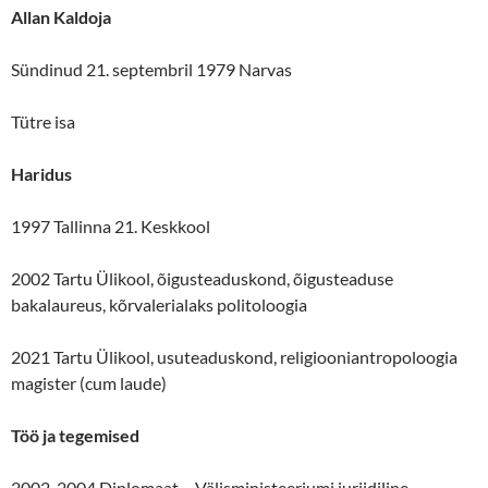
Allan Kaldoja
Sündinud 21. septembril 1979 Narvas
Tütre isa
Haridus
1997 Tallinna 21. Keskkool
2002 Tartu Ülikool, õigusteaduskond, õigusteaduse
bakalaureus, kõrvalerialaks politoloogia
2021 Tartu Ülikool, usuteaduskond, religiooniantropoloogia
magister (cum laude)
Töö ja tegemised
2002-2004 Diplomaat – Välisministeeriumi juriidiline