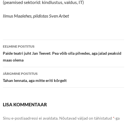
(peamised sektorid: kindlustus, valdus, IT)
Ilmus Maalehes, pildistas Sven Arbet
Postituste
EELMINE POSTITUS
töölaud
Paide teatri juht Jan Teevet: Pea võib olla pilvedes, aga jalad peaksid
maas olema
JÄRGMINE POSTITUS
Tahan lennata, aga mitte eriti kõrgelt
LISA KOMMENTAAR
Sinu e-postiaadressi ei avaldata.
Nõutavad väljad on tähistatud
*
-ga