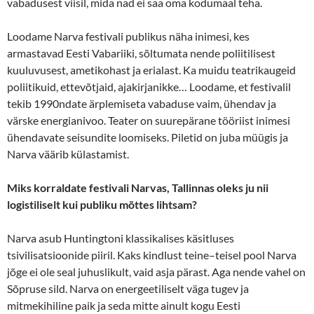
vabadusest viisil, mida nad ei saa oma kodumaal teha.
Loodame Narva festivali publikus näha inimesi, kes
armastavad Eesti Vabariiki, sõltumata nende poliitilisest
kuuluvusest, ametikohast ja erialast. Ka muidu teatrikaugeid
poliitikuid, ettevõtjaid, ajakirjanikke… Loodame, et festivalil
tekib 1990ndate ärplemiseta vabaduse vaim, ühendav ja
värske energianivoo. Teater on suurepärane tööriist inimesi
ühendavate seisundite loomiseks. Piletid on juba müügis ja
Narva väärib külastamist.
Miks korraldate festivali Narvas, Tallinnas oleks ju nii
logistiliselt kui publiku mõttes lihtsam?
Narva asub Huntingtoni klassikalises käsitluses
tsivilisatsioonide piiril. Kaks kindlust teine–teisel pool Narva
jõge ei ole seal juhuslikult, vaid asja pärast. Aga nende vahel on
Sõpruse sild. Narva on energeetiliselt väga tugev ja
mitmekihiline paik ja seda mitte ainult kogu Eesti