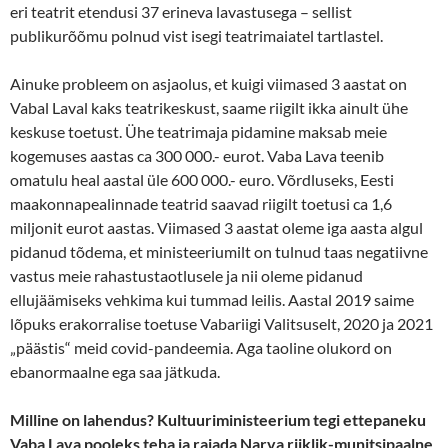
eri teatrit etendusi 37 erineva lavastusega – sellist
publikurõõmu polnud vist isegi teatrimaiatel tartlastel.
Ainuke probleem on asjaolus, et kuigi viimased 3 aastat on
Vabal Laval kaks teatrikeskust, saame riigilt ikka ainult ühe
keskuse toetust. Ühe teatrimaja pidamine maksab meie
kogemuses aastas ca 300 000.- eurot. Vaba Lava teenib
omatulu heal aastal üle 600 000.- euro. Võrdluseks, Eesti
maakonnapealinnade teatrid saavad riigilt toetusi ca 1,6
miljonit eurot aastas. Viimased 3 aastat oleme iga aasta algul
pidanud tõdema, et ministeeriumilt on tulnud taas negatiivne
vastus meie rahastustaotlusele ja nii oleme pidanud
ellujäämiseks vehkima kui tummad leilis. Aastal 2019 saime
lõpuks erakorralise toetuse Vabariigi Valitsuselt, 2020 ja 2021
„päästis“ meid covid-pandeemia. Aga taoline olukord on
ebanormaalne ega saa jätkuda.
Milline on lahendus? Kultuuriministeerium tegi ettepaneku
Vaba Lava pooleks teha ja rajada Narva riiklik-munitsipaalne