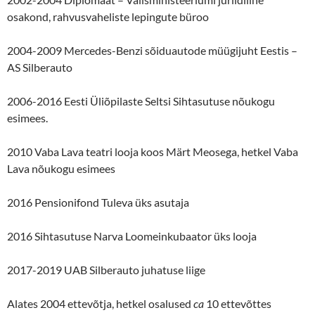
osakond, rahvusvaheliste lepingute büroo
2004-2009 Mercedes-Benzi sõiduautode müügijuht Eestis –
AS Silberauto
2006-2016 Eesti Üliõpilaste Seltsi Sihtasutuse nõukogu
esimees.
2010 Vaba Lava teatri looja koos Märt Meosega, hetkel Vaba
Lava nõukogu esimees
2016 Pensionifond Tuleva üks asutaja
2016 Sihtasutuse Narva Loomeinkubaator üks looja
2017-2019 UAB Silberauto juhatuse liige
Alates 2004 ettevõtja, hetkel osalused
ca
10 ettevõttes