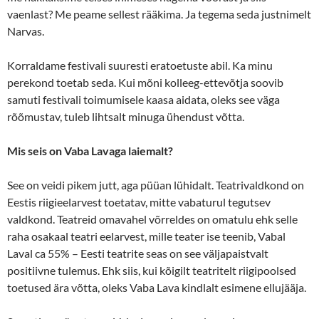
vaenlast? Me peame sellest rääkima. Ja tegema seda justnimelt
Narvas.
Korraldame festivali suuresti eratoetuste abil. Ka minu
perekond toetab seda. Kui mõni kolleeg-ettevõtja soovib
samuti festivali toimumisele kaasa aidata, oleks see väga
rõõmustav, tuleb lihtsalt minuga ühendust võtta.
Mis seis on Vaba Lavaga laiemalt?
See on veidi pikem jutt, aga püüan lühidalt. Teatrivaldkond on
Eestis riigieelarvest toetatav, mitte vabaturul tegutsev
valdkond. Teatreid omavahel võrreldes on omatulu ehk selle
raha osakaal teatri eelarvest, mille teater ise teenib, Vabal
Laval ca 55% – Eesti teatrite seas on see väljapaistvalt
positiivne tulemus. Ehk siis, kui kõigilt teatritelt riigipoolsed
toetused ära võtta, oleks Vaba Lava kindlalt esimene ellujääja.