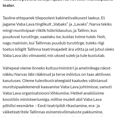
teater.
Taoline ettepanek tõepoolest kabinetivaikusest laekus. Et
jagame Vaba Lava tinglikult „Vabaks“ ja „Lavaks“, Narva tekiks
mingi munitsipaal-riiklik hübriidasutus, ja Tallinn, kus
puuduvat turutõrge, vaadaku ise, kuidas toime tuleb. Noh,
nagu mainisin, kui Tallinnas puudub turutõrge, tuleks riigi
toetus kõigilt Tallinna teatrimajadelt ära võtta ja sel juhul oleks
Vaba Lava üks viimaseid, mis uksed suleb ja tule kustutab.
Vahepeal oleme õnneks kultuuriministri ja ametnikega näost-
näkku Narvas läbi rääkinud ja terve mõistus on taas aktiivses
kasutuses. Oleme tulevikustrateegiaid kaaludes välistanud
munitsipaalelemendi kaasamise Vaba Lava juhtimisse, samuti
Vaba Lava organisatsiooni lõhkumise. Hetkel analüüsime
koostöös ministeeriumiga, millise mudeli abil Vaba Lava
põhilisi eesmärke – Eesti teatripildi rikastamine, era- ja
väiketeatritele Tallinnas esinemisvõimaluste pakkumine,