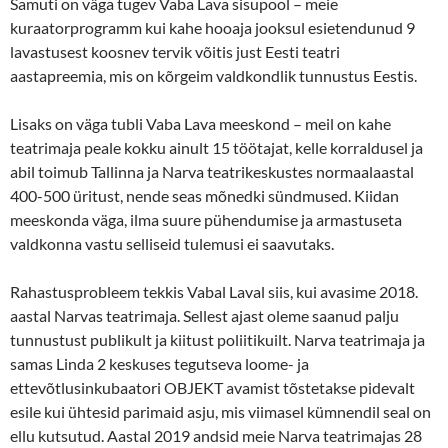
Samuti on väga tugev Vaba Lava sisupool – meie
kuraatorprogramm kui kahe hooaja jooksul esietendunud 9
lavastusest koosnev tervik võitis just Eesti teatri
aastapreemia, mis on kõrgeim valdkondlik tunnustus Eestis.
Lisaks on väga tubli Vaba Lava meeskond – meil on kahe
teatrimaja peale kokku ainult 15 töötajat, kelle korraldusel ja
abil toimub Tallinna ja Narva teatrikeskustes normaalaastal
400-500 üritust, nende seas mõnedki sündmused. Kiidan
meeskonda väga, ilma suure pühendumise ja armastuseta
valdkonna vastu selliseid tulemusi ei saavutaks.
Rahastusprobleem tekkis Vabal Laval siis, kui avasime 2018.
aastal Narvas teatrimaja. Sellest ajast oleme saanud palju
tunnustust publikult ja kiitust poliitikuilt. Narva teatrimaja ja
samas Linda 2 keskuses tegutseva loome- ja
ettevõtlusinkubaatori OBJEKT avamist tõstetakse pidevalt
esile kui ühtesid parimaid asju, mis viimasel kümnendil seal on
ellu kutsutud. Aastal 2019 andsid meie Narva teatrimajas 28