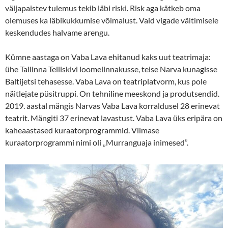
väljapaistev tulemus tekib läbi riski. Risk aga kätkeb oma
olemuses ka läbikukkumise võimalust. Vaid vigade vältimisele
keskendudes halvame arengu.
Kümne aastaga on Vaba Lava ehitanud kaks uut teatrimaja:
ühe Tallinna Telliskivi loomelinnakusse, teise Narva kunagisse
Baltijetsi tehasesse. Vaba Lava on teatriplatvorm, kus pole
näitlejate püsitruppi. On tehniline meeskond ja produtsendid.
2019. aastal mängis Narvas Vaba Lava korraldusel 28 erinevat
teatrit. Mängiti 37 erinevat lavastust. Vaba Lava üks eripära on
kaheaastased kuraatorprogrammid. Viimase
kuraatorprogrammi nimi oli „Murranguaja inimesed”.