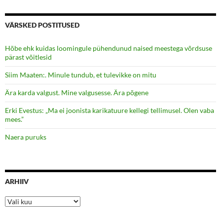
VÄRSKED POSTITUSED
Hõbe ehk kuidas loomingule pühendunud naised meestega võrdsuse
pärast võitlesid
Siim Maaten:. Minule tundub, et tulevikke on mitu
Ära karda valgust. Mine valgusesse. Ära põgene
Erki Evestus: „Ma ei joonista karikatuure kellegi tellimusel. Olen vaba
mees.”
Naera puruks
ARHIIV
Arhiiv