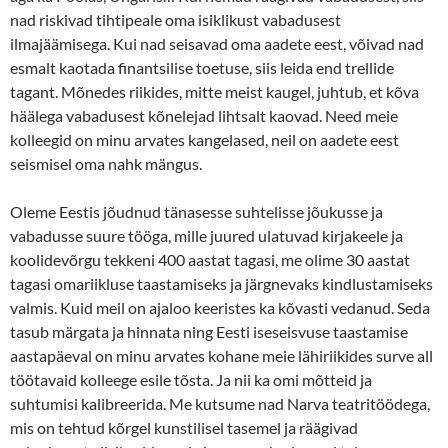
nad riskivad tihtipeale oma isiklikust vabadusest
ilmajäämisega. Kui nad seisavad oma aadete eest, võivad nad
esmalt kaotada finantsilise toetuse, siis leida end trellide
tagant. Mõnedes riikides, mitte meist kaugel, juhtub, et kõva
häälega vabadusest kõnelejad lihtsalt kaovad. Need meie
kolleegid on minu arvates kangelased, neil on aadete eest
seismisel oma nahk mängus.
Oleme Eestis jõudnud tänasesse suhtelisse jõukusse ja
vabadusse suure tööga, mille juured ulatuvad kirjakeele ja
koolidevõrgu tekkeni 400 aastat tagasi, me olime 30 aastat
tagasi omariikluse taastamiseks ja järgnevaks kindlustamiseks
valmis. Kuid meil on ajaloo keeristes ka kõvasti vedanud. Seda
tasub märgata ja hinnata ning Eesti iseseisvuse taastamise
aastapäeval on minu arvates kohane meie lähiriikides surve all
töötavaid kolleege esile tõsta. Ja nii ka omi mõtteid ja
suhtumisi kalibreerida. Me kutsume nad Narva teatritöödega,
mis on tehtud kõrgel kunstilisel tasemel ja räägivad