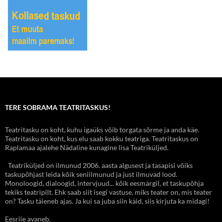
TERE SOBRAMA TEATRITASKUS!
Teatritasku on koht, kuhu igaüks võib torgata sõrme ja anda käe.
Teatritasku on koht, kus elu saab kokku teatriga. Teatritaskus on
Raplamaa ajalehe Nädaline kunagine lisa Teatriküljed.
Teatriküljed on ilmunud 2006. aasta algusest ja tasapisi võiks
taskupõhjast leida kõik seniilmunud ja just ilmuvad lood.
Monoloogid, dialoogid, intervjuud... kõik eesmärgil, et taskupõhja
tekiks teatripilt. Ehk saab siit isegi vastuse, miks teater on, mis teater
on? Tasku täieneb ajas. Ja kui sa juba siin käid, siis kirjuta ka midagi!
Eesriie avaneb.