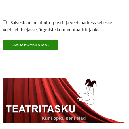
Salvesta minu nimi, e-posti- ja veebiaadress sellesse
veebilehitsejasse järgmiste kommentaaride jaoks.