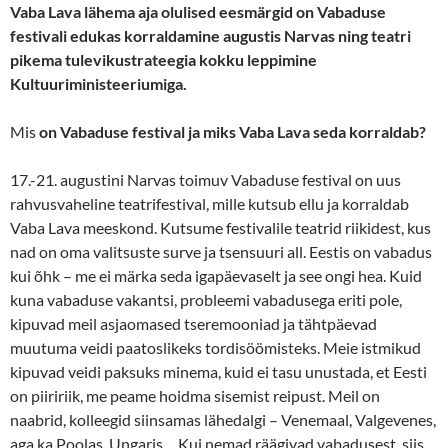
Vaba Lava lähema aja olulised eesmärgid on Vabaduse
festivali edukas korraldamine augustis Narvas ning teatri
pikema tulevikustrateegia kokku leppimine
Kultuuriministeeriumiga.
Mis
on Vabaduse festival ja miks Vaba Lava seda korraldab?
17.-21. augustini Narvas toimuv Vabaduse festival on uus
rahvusvaheline teatrifestival, mille kutsub ellu ja korraldab
Vaba Lava meeskond. Kutsume festivalile teatrid riikidest, kus
nad on oma valitsuste surve ja tsensuuri all. Eestis on vabadus
kui õhk – me ei märka seda igapäevaselt ja see ongi hea. Kuid
kuna vabaduse vakantsi, probleemi vabadusega eriti pole,
kipuvad meil asjaomased tseremooniad ja tähtpäevad
muutuma veidi paatoslikeks tordisöömisteks.
Meie istmikud
kipuvad veidi paksuks minema, kuid ei tasu unustada, et Eesti
on piiririik, me peame hoidma sisemist reipust. Meil on
naabrid, kolleegid siinsamas lähedalgi – Venemaal, Valgevenes,
aga ka Poolas, Ungaris… Kui nemad räägivad vabadusest, siis