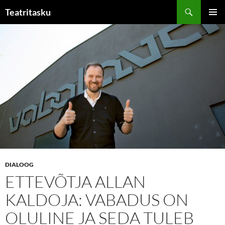
Liigu
Otsi
Teatritasku
sisu
PEAME
juurde
DIALOOG
ETTEVÕTJA ALLAN
KALDOJA: VABADUS ON
OLULINE JA SEDA TULEB