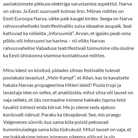
aastakümnete pikkuse elektriga varustamise aspektist. Narva
on värav. Ja Eesti suuruselt kolmas linn. Mõnes mõttes on
Eesti Euroopa Narva, väike paik kaugel kirdes. Seega on Narva
rahvusvaheliseks teatrifestivaliks suisa ideaalne asupaik. Seal
kattuvad ka niiöelda „inforuumid“. Arvan, et igaüks peab oma
põldu või inforuumi ise harima – nii võiks Narvas
rahvusvahelise Vabaduse teatrifestivali toimumine olla oluline
ka Eesti ühiskonna sisemise kontaktsuse mõttes.
Minu käest on küsitud, pidades silmas festivalile tulevat
poolakate lavastust „Mein Kampf”, et Allan, kas te kavatsete
hakata Narvas propageerima Hitleri ideid? Poola trupi ja
lavastaja idee on selles, et analüüsida, mitut sõna või lauset on
vaja selleks, et üks normaalne inimene hakkaks tapma teist
tavalist inimest enda kõrval. Me ju oleme seda ajaloos
korduvalt näinud. Paraku ka tänapäeval. See, mis praegu
Valgevenes sünnib, kus sama küla poisid peksavad
kumminuiadega sama küla tüdrukuid. Mitut lauset on vaja, et
me hakkaksime teises inimeses nägema võõrast ja siis