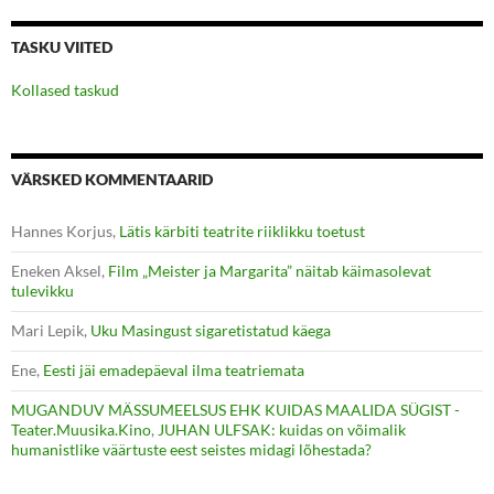
TASKU VIITED
Kollased taskud
VÄRSKED KOMMENTAARID
Hannes Korjus
,
Lätis kärbiti teatrite riiklikku toetust
Eneken Aksel
,
Film „Meister ja Margarita” näitab käimasolevat
tulevikku
Mari Lepik
,
Uku Masingust sigaretistatud käega
Ene
,
Eesti jäi emadepäeval ilma teatriemata
MUGANDUV MÄSSUMEELSUS EHK KUIDAS MAALIDA SÜGIST -
Teater.Muusika.Kino
,
JUHAN ULFSAK: kuidas on võimalik
humanistlike väärtuste eest seistes midagi lõhestada?