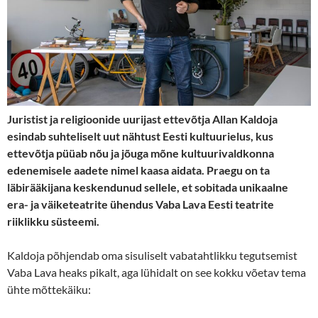
Juristist ja religioonide uurijast ettevõtja Allan Kaldoja
esindab suhteliselt uut nähtust Eesti kultuurielus, kus
ettevõtja püüab nõu ja jõuga mõne kultuurivaldkonna
edenemisele aadete nimel kaasa aidata. Praegu on ta
läbirääkijana keskendunud sellele, et sobitada unikaalne
era- ja väiketeatrite ühendus Vaba Lava Eesti teatrite
riiklikku süsteemi.
Kaldoja põhjendab oma sisuliselt vabatahtlikku tegutsemist
Vaba Lava heaks pikalt, aga lühidalt on see kokku võetav tema
ühte mõttekäiku: