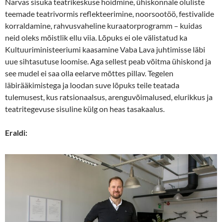
Narvas sisuka teatrikeskuse hoidmine, ühiskonnale oluliste
teemade teatrivormis reflekteerimine, noorsootöö, festivalide
korraldamine, rahvusvaheline kuraatorprogramm – kuidas
neid oleks mõistlik ellu viia. Lõpuks ei ole välistatud ka
Kultuuriministeeriumi kaasamine Vaba Lava juhtimisse läbi
uue sihtasutuse loomise. Aga sellest peab võitma ühiskond ja
see mudel ei saa olla eelarve mõttes pillav. Tegelen
läbirääkimistega ja loodan suve lõpuks teile teatada
tulemusest, kus ratsionaalsus, arenguvõimalused, elurikkus ja
teatritegevuse sisuline külg on heas tasakaalus.
Eraldi: