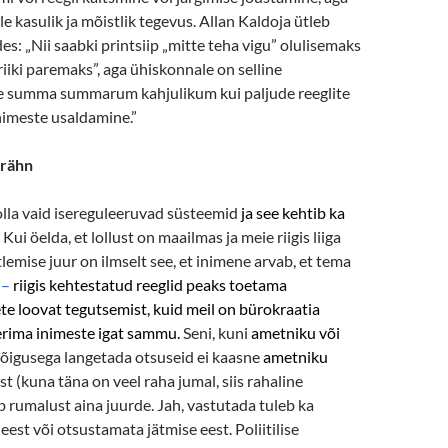
e kasulik ja mõistlik tegevus. Allan Kaldoja ütleb
des: „N
ii saabki printsiip „mitte teha vigu” olulisemaks
iiki paremaks”, aga ühiskonnale on selline
e summa summarum kahjulikum kui paljude reeglite
nimeste usaldamine.”
urähn
lla vaid isereguleeruvad süsteemid
ja see kehtib ka
. Kui öelda, et lollust on maailmas ja meie riigis liiga
 ütlemise juur on ilmselt see, et inimene arvab, et tema
–
riigis kehtestatud reeglid peaks toetama
e loovat tegutsemist, kuid meil on bürokraatia
rima inimeste igat sammu.
Seni, kuni
ametniku või
õigusega langetada otsuseid ei kaasne
ametniku
st (kuna täna on veel raha jumal, siis rahaline
b rumalust aina juurde. Jah, vastutada tuleb ka
eest või otsustamata jätmise eest. Poliitilise