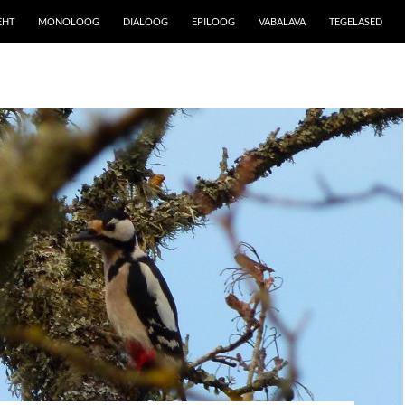
EHT
MONOLOOG
DIALOOG
EPILOOG
VABALAVA
TEGELASED