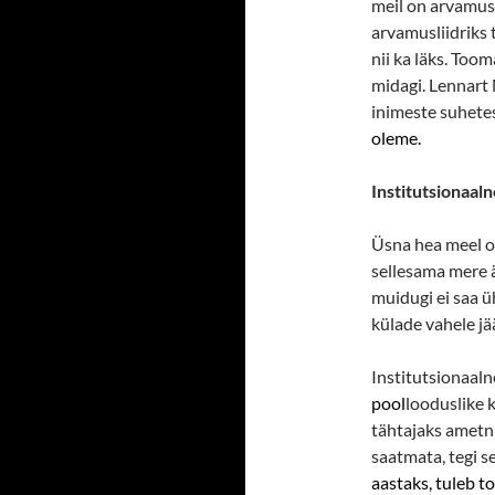
meil on arvamusl
arvamusliidriks t
nii ka läks. Toom
midagi. Lennart 
inimeste suhetes
oleme.
Institutsionaaln
Üsna hea meel on
sellesama mere ä
muidugi ei saa ü
külade vahele jä
Institutsionaaln
pool
looduslike 
tähtajaks ametni
saatmata, tegi se
aastaks, tuleb t