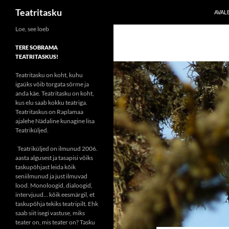
Otsi
Teatritasku
AVAL
Liigu
Loe, see loeb
sisu
TERE SOBRAMA
juurde
TEATRITASKUS!
Teatritasku on koht, kuhu
igaüks võib torgata sõrme ja
anda käe. Teatritasku on koht,
kus elu saab kokku teatriga.
Teatritaskus on Raplamaa
ajalehe Nädaline kunagine lisa
Teatriküljed.
Teatriküljed on ilmunud 2006.
aasta algusest ja tasapisi võiks
taskupõhjast leida kõik
seniilmunud ja just ilmuvad
lood. Monoloogid, dialoogid,
intervjuud... kõik eesmärgil, et
taskupõhja tekiks teatripilt. Ehk
saab siit isegi vastuse, miks
teater on, mis teater on? Tasku