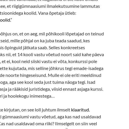
see, et riigigümnaasiumi ilmalekutsumine lammutas
sioonidega koolid. Vana õpetaja ütleb:
oolid.
”
põhjus on, et on aeg, mil põhikooli lõpetajad on teinud
id, mille põhjal on ka juba teada saadud, kes
s õpinguid jätkata saab. Selles konkreetses
s nii, et 14 kooli vastu võetud noort said kahe päeva
 et ei, kool neid siiski vastu ei võta, konkurssi pole
e ette kujutada, mis selline jõhkrus tegi emade-isadega
nde noorte hingeseisund. Mulle ei ole eriti meeldinud
oga, aga see kool seda just tuima näoga tegi. Isad
sja ja rääkisid juristidega, viisid ennast asjaga kurssi.
ori ja hoolekogu inimestega…
e kirjutan, on see loll juhtum ilmselt
klaaritud.
i gümnaasiumi vastu võetud, aga kas nad usaldavad
Kas nad usaldavad oma riiki? Ilmselgelt on siin veel