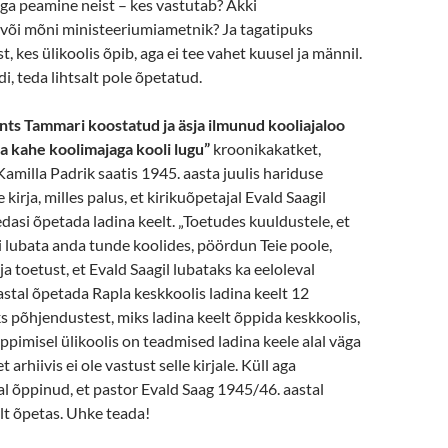
aga peamine neist – kes vastutab? Äkki
 või mõni ministeeriumiametnik? Ja tagatipuks
, kes ülikoolis õpib, aga ei tee vahet kuusel ja männil.
i, teda lihtsalt pole õpetatud.
nts Tammari koostatud ja äsja ilmunud kooliajaloo
a kahe koolimajaga kooli lugu”
kroonikakatket,
Kamilla Padrik saatis 1945. aasta juulis hariduse
kirja, milles palus, et kirikuõpetajal Evald Saagil
edasi õpetada ladina keelt. „Toetudes kuuldustele, et
ei lubata anda tunde koolides, pöördun Teie poole,
a toetust, et Evald Saagil lubataks ka eeloleval
stal õpetada Rapla keskkoolis ladina keelt 12
s põhjendustest, miks ladina keelt õppida keskkoolis,
õppimisel ülikoolis on teadmised ladina keele alal väga
t arhiivis ei ole vastust selle kirjale. Küll aga
al õppinud, et pastor Evald Saag 1945/46. aastal
elt õpetas. Uhke teada!