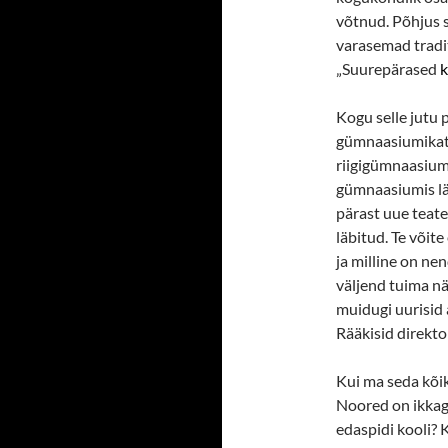
võtnud. Põhjus 
varasemad tradit
„Suurepärased
k
Kogu selle jutu 
gümnaasiumikatse
riigigümnaasiumi
gümnaasiumis läk
pärast uue teate,
läbitud. Te võit
ja milline on ne
väljend tuima nä
muidugi uurisid a
Rääkisid direkt
Kui ma seda kõik
Noored on ikkag
edaspidi kooli? 