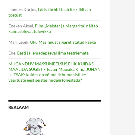
Hannes Korjus
,
Lätis kärbiti teatrite riiklikku
toetust
Eneken Aksel
,
Film „Meister ja Margarita” näitab
käimasolevat tulevikku
Mari Lepik
,
Uku Masingust sigaretistatud käega
Ene
,
Eesti jäi emadepäeval ilma teatriemata
MUGANDUV MÄSSUMEELSUS EHK KUIDAS
MAALIDA SÜGIST - Teater.Muusika.Kino
,
JUHAN
ULFSAK: kuidas on võimalik humanistlike
väärtuste eest seistes midagi lõhestada?
REKLAAM