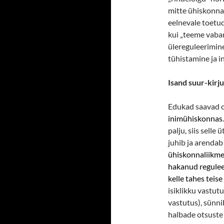
mitte ühiskonnal
eelnevale toetu
kui „teeme vabar
ülereguleerimin
tühistamine ja i
Isand suur-kirj
Edukad saavad o
inimühiskonnas
palju, siis selle
juhib ja arendab
ühiskonnaliikmet
hakanud regulee
kelle tahes teise
isiklikku vastutu
vastutus), sünni
halbade otsuste 