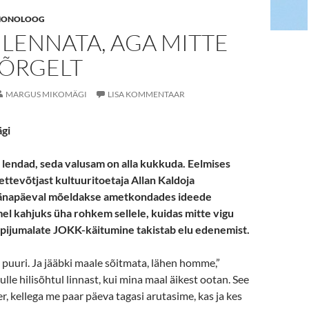
ONOLOOG
LENNATA, AGA MITTE
KÕRGELT
MARGUS MIKOMÄGI
LISA KOMMENTAAR
gi
lendad, seda valusam on alla kukkuda. Eelmises
ettevõtjast kultuuritoetaja Allan Kaldoja
tänapäeval mõeldakse ametkondades ideede
mel kahjuks üha rohkem sellele, kuidas mitte vigu
jupijumalate JOKK-käitumine takistab elu edenemist.
 puuri. Ja jääbki maale sõitmata, lähen homme,”
lle hilisõhtul linnast, kui mina maal äikest ootan. See
, kellega me paar päeva tagasi arutasime, kas ja kes