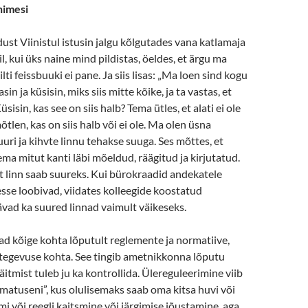
nimesi
ust Viinistul istusin jalgu kõlgutades vana katlamaja
il, kui üks naine mind pildistas, öeldes, et ärgu ma
ilti feissbuuki ei pane. Ja siis lisas: „Ma loen sind kogu
asin ja küsisin, miks siis mitte kõike, ja ta vastas, et
üsisin, kas see on siis halb? Tema ütles, et alati ei ole
tlen, kas on siis halb või ei ole. Ma olen üsna
uri ja kihvte linnu tehakse suuga. Ses mõttes, et
ma mitut kanti läbi mõeldud, räägitud ja kirjutatud.
 et linn saab suureks. Kui bürokraadid andekatele
sse loobivad, viidates kolleegide koostatud
jäävad ka suured linnad vaimult väikeseks.
d kõige kohta lõputult reglemente ja normatiive,
 tegevuse kohta. See tingib ametnikkonna lõputu
äitmist tuleb ju ka kontrollida. Ülereguleerimine viib
matuseni”, kus olulisemaks saab oma kitsa huvi või
mi või reegli kaitsmine või järgimise jõustamine, aga