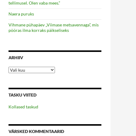
tellimusel. Olen vaba mees.”
Naera puruks
Vihmane pühapäev „Viimase metsavennaga”, mis
pööras ilma korraks päikseliseks
ARHIIV
Arhiiv
TASKU VIITED
Kollased taskud
VÄRSKED KOMMENTAARID