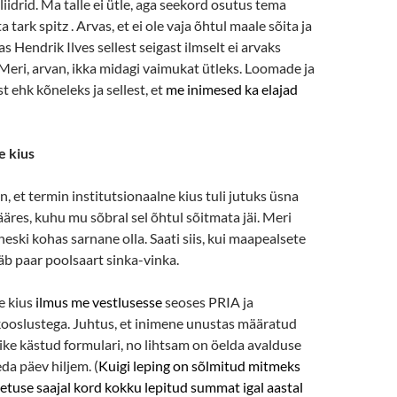
iidrid. Ma talle ei ütle, aga seekord osutus tema
a tark spitz . Arvas, et ei ole vaja õhtul maale sõita ja
as Hendrik Ilves sellest seigast ilmselt ei arvaks
Meri, arvan, ikka midagi vaimukat ütleks. Loomade ja
t ehk kõneleks ja sellest, et
me inimesed ka elajad
e kius
, et termin institutsionaalne kius tuli jutuks üsna
äres, kuhu mu sõbral sel õhtul sõitmata jäi. Meri
heski kohas sarnane olla. Saati siis, kui maapealsete
äb paar poolsaart sinka-vinka.
e kius
ilmus me vestlusesse
seoses PRIA ja
kooslustega. Juhtus, et inimene unustas määratud
ke kästud formulari, no lihtsam on öelda avalduse
da päev hiljem. (
Kuigi leping on sõlmitud mitmeks
oetuse saajal kord kokku lepitud summat igal aastal