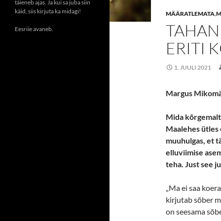
täieneb ajas. Ja kui sa juba siin
käid, siis kirjuta ka midagi!
MÄÄRATLEMATA
,
M
TAHAN 
Eesriie avaneb.
ERITI 
1. JUULI 2021
Margus Mikomä
Mida kõrgemalt 
Maalehes ütles 
muuhulgas, et 
elluviimise ase
teha. Just see 
„Ma ei saa koera
kirjutab sõber mu
on seesama sõber