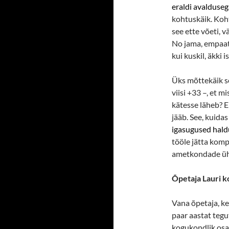
eraldi avaldusega
kohtuskäik. Koh
see ette võeti,
No jama, empaat
kui kuskil, äkki 
Üks mõttekäik se
viisi +33 –, et m
kätesse läheb? E
jääb. See, kuida
igasugused hald
tööle jätta komp
ametkondade ühi
Õpetaja Lauri k
Vana õpetaja, ke
paar aastat teg
kogukondlik osa