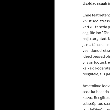
Usaldada saab i
Enne teatrietend
kivist soojatrass
kartku, ta seda p
aeg, üle loo.” Tän
palju targutad. K
ja ma tänaseni mõ
veendunud, et su
ideed peavad ole
Siis on lootust,
kaikaid kodarate
reeglitele, siis 
Ametnikud loova
seda ka iseenda
kasvu. Reeglite t
„sisseõpitud saa
„rindelõigu” nor