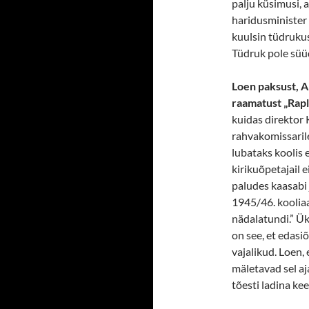
palju küsimusi, 
haridusminister
kuulsin tüdrukust
Tüdruk pole süüd
Loen paksust, A
raamatust „Rapl
kuidas d
irektor 
rahvakomissarile 
lubataks koolis 
kirikuõpetajail 
paludes kaasabi j
1945/46. kooliaa
nädalatundi.” Ük
on see, et edasi
vajalikud. Loen, e
mäletavad sel aj
tõesti ladina ke