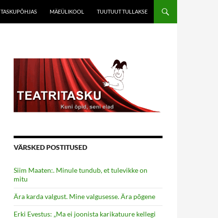
TASKUPÕHJAS
MÄEÜLIKOOL
TUUTUUT TULLAKSE
VÄRSKED POSTITUSED
Siim Maaten:. Minule tundub, et tulevikke on
mitu
Ära karda valgust. Mine valgusesse. Ära põgene
Erki Evestus: „Ma ei joonista karikatuure kellegi