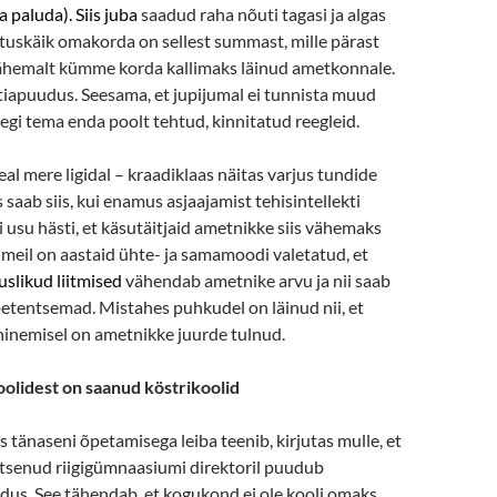
 paluda). Siis juba
saadud raha nõuti tagasi ja algas
tuskäik omakorda on sellest summast, mille pärast
 vähemalt kümme korda kallimaks läinud ametkonnale.
iapuudus. Seesama, et jupijumal ei tunnista muud
isegi tema enda poolt tehtud, kinnitatud reegleid.
al mere ligidal – kraadiklaas näitas varjus tundide
is saab siis, kui enamus asjaajamist tehisintellekti
i usu hästi, et käsutäitjaid ametnikke siis vähemaks
s meil on aastaid ühte- ja samamoodi valetatud, et
uslikud liitmised
vähendab ametnike arvu ja nii saab
etentsemad. Mistahes puhkudel on läinud nii, et
nemisel on ametnikke juurde tulnud.
oolidest on saanud köstrikoolid
s tänaseni õpetamisega leiba teenib, kirjutas mulle, et
utsenud riigigümnaasiumi direktoril puudub
dus. See tähendab, et kogukond ei ole kooli omaks