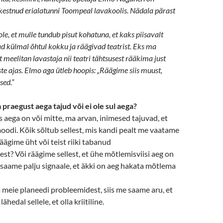
kestnud erialatunni Toompeal lavakoolis. Nädala pärast
e, et mulle tundub pisut kohatuna, et kaks piisavalt
 külmal õhtul kokku ja räägivad teatrist. Eks ma
t meelitan lavastaja nii teatri tähtsusest rääkima just
te ajas. Elmo aga ütleb hoopis: „Räägime siis muust,
ed.“
 praegust aega tajud või ei ole sul aega?
 aega on või mitte, ma arvan, inimesed tajuvad, et
oodi. Kõik sõltub sellest, mis kandi pealt me vaatame
äägime üht või teist riiki tabanud
t? Või räägime sellest, et ühe mõtlemisviisi aeg on
saame palju signaale, et äkki on aeg hakata mõtlema
meie planeedi probleemidest, siis me saame aru, et
hedal sellele, et olla kriitiline.