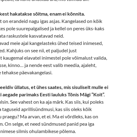
tkest hakatakse sõitma, enam ei kõnnita.
 on erandeid nagu igas asjas. Kangelased on kõik
s pole suurepalgalised ja kellel on peres üks-kaks
ata raskustele kasvatavad neid.
avad meie ajal kangelasteks ühed teised inimesed,
. Kahjuks on see nii, et paljudel just
kaugemal elavatel inimestel pole võimalust valida,
sse, kinno… ja nende eest valib meedia, ajaleht,
le tehakse päevakangelasi.
eeldiv üllatus, et ühes saates, mis sisuliselt mulle ei
i aegade parimaks Eesti lauluks Tõnis Mägi “Koit”.
lsin. See vahest on ka aja märk. Kas siis, kui poleks
 taguseid aprillisündmusi, kas siis oleks kõik
raegu? Ma arvan, et ei. Ma ei võrdleks, kas on
m. On selge, et need sündmused panid pea iga
 inimese silmis ohulambikese põlema.