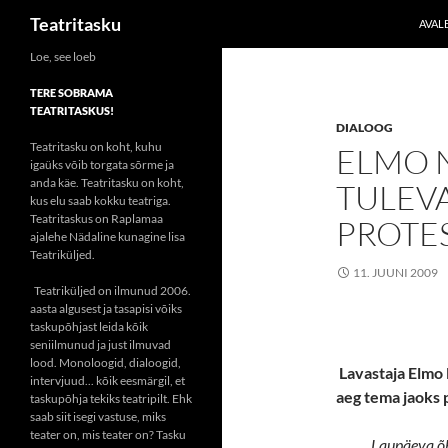
Otsi
Teatritasku
AVAL
Liigu
Loe, see loeb
sisu
TERE SOBRAMA
juurde
TEATRITASKUS!
DIALOOG
Teatritasku on koht, kuhu
ELMO 
igaüks võib torgata sõrme ja
anda käe. Teatritasku on koht,
TULEVA
kus elu saab kokku teatriga.
Teatritaskus on Raplamaa
PROTES
ajalehe Nädaline kunagine lisa
Teatriküljed.
11. JUUNI 2009
Teatriküljed on ilmunud 2006.
aasta algusest ja tasapisi võiks
taskupõhjast leida kõik
seniilmunud ja just ilmuvad
lood. Monoloogid, dialoogid,
Lavastaja Elmo 
intervjuud... kõik eesmärgil, et
aeg tema jaoks 
taskupõhja tekiks teatripilt. Ehk
saab siit isegi vastuse, miks
teater on, mis teater on? Tasku
Laupäeva õh