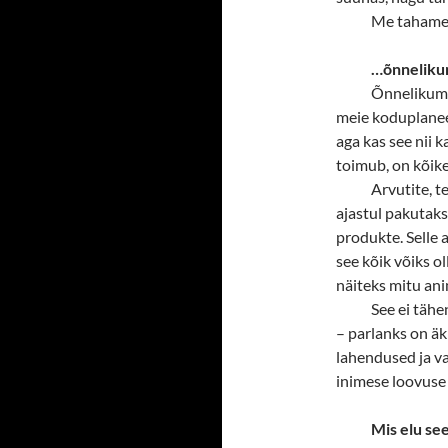
Me tahame 
…õnneliku
Õnnelikuma
meie koduplaneet
aga kas see nii k
toimub, on kõik
Arvutite, t
ajastul pakutaks
produkte. Selle 
see kõik võiks ol
näiteks mitu ani
See ei tähe
– parlanks on äkk
lahendused ja va
inimese loovuse
Mis elu see