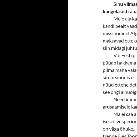
Sinu viima
kangelased täna
Meie aja k
kandi pealt vaad
missioonidel Afg
maksavad ette om
siin midagi juhtu
Või Eesti p
püüab hakkama s
piima maha valad
situatsioonis es
nüüd etteheidet 
see ongi ainuõig
Need inimes
arusaamisele kang
Ma ei saa ar
iseseisvusperiood
on väga õhuke… M
treppe üles Toom