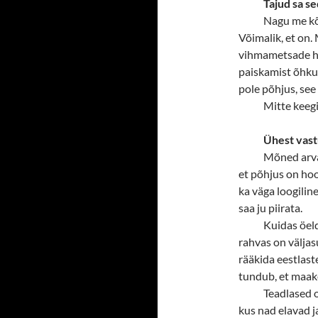
Tajud sa s
Nagu me kõi
Võimalik, et on.
vihmametsade hä
paiskamist õhku,
pole põhjus, see
Mitte keegi 
Ühest vastu
Mõned arva
et põhjus on ho
ka väga loogiline
saa ju piirata.
Kuidas öeld
rahvas on välja
rääkida eestlast
tundub, et maaker
Teadlased o
kus nad elavad 