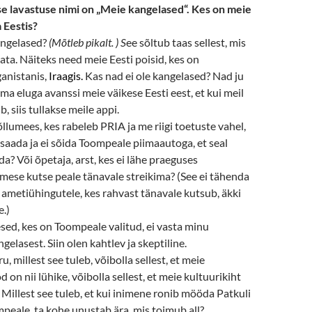
se lavastuse nimi on „Meie kangelased“. Kes on meie
 Eestis?
angelased?
(Mõtleb pikalt. ) S
ee sõltub taas sellest, mis
ata. Näiteks need meie Eesti poisid, kes on
anistanis,
Iraagis.
Kas nad ei ole kangelased? Nad ju
a eluga avanssi meie väikese Eesti eest, et kui meil
b, siis tullakse meile appi.
õllumees, kes rabeleb PRIA ja me riigi toetuste vahel,
aada ja ei sõida Toompeale piimaautoga, et seal
a? Või õpetaja, arst, kes ei lähe praeguses
imese kutse peale tänavale streikima? (See ei tähenda
ametiühingutele, kes rahvast tänavale kutsub, äkki
e.)
ed, kes on Toompeale valitud, ei vasta minu
elasest. Siin olen kahtlev ja skeptiline.
u, millest see tuleb, võibolla sellest, et meie
 on nii lühike, võibolla sellest, et meie kultuurikiht
illest see tuleb, et kui inimene ronib mööda Patkuli
peale, ta kohe unustab ära, mis toimub all?