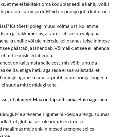
leks, et me ei tekitaks oma koduplaneedile kahju, võiks
üle pooleteise miljardi. Meid on praegu juba kolm-neli
asi? Ka tõesti polegi muud võimalust, kui et me
 ära ja hakkame siis, arvates, et see on väljapääs,
he krundile või üle merede kelle tahes teise inimese
et see päästab ja lahendab. Võimalik, et see ei lahenda
 et mitte miski ei lahenda.
neet on kaitsmata selle eest, mis võib juhtuda
aa öelda, et iga hetk, aga seda ei saa välistada, et
õib mingisugune kosmose praht suure hooga langeda
 ei suuda mitte midagi teha.
sse, et planeet Maa on täpselt sama elus nagu sina
uidugi. Me areneme, liigume nii-öelda arengu suunas,
ndlad, et globaalses, ülearvutiseeritud ja
ud maailmas meie ehk inimesed areneme selles
hame.