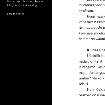
täieneb ajas. Ja kui sa juba siin
lõpetanud päeva 
käid, siis kirjuta ka midagi!
on eksam.
Eesriie avaneb.
Räägin Elmol
vana meest saavad
sisimas arvasin, e
keerulises muutus
homme on valimis
Kuidas sina
Ükskõik kas
midagi on teistm
ja räägime. Kas r
majanduslanguses
ümber? Me kõik 
teisiti.
Kui mõelda 
olukord on üsna lä