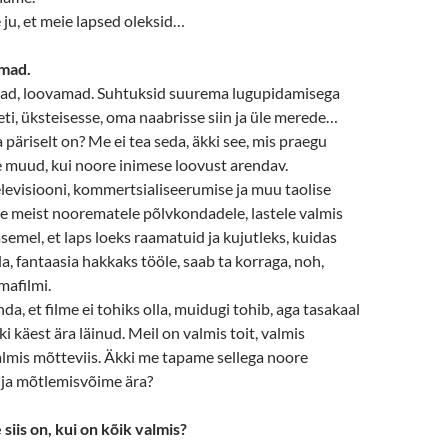
ju, et meie lapsed oleksid…
mad.
d, loovamad. Suhtuksid suurema lugupidamisega
i, üksteisesse, oma naabrisse siin ja üle merede…
a päriselt on? Me ei tea seda, äkki see, mis praegu
e muud, kui noore inimese loovust arendav.
elevisiooni, kommertsialiseerumise ja muu taolise
e meist noorematele põlvkondadele, lastele valmis
asemel, et laps loeks raamatuid ja kujutleks, kuidas
la, fantaasia hakkaks tööle, saab ta korraga, noh,
mafilmi.
nda, et filme ei tohiks olla, muidugi tohib, aga tasakaal
i käest ära läinud. Meil on valmis toit, valmis
lmis mõtteviis. Äkki me tapame sellega noore
 ja mõtlemisvõime ära?
 siis on, kui on kõik valmis?