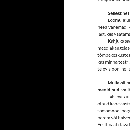
Sellest he
Loomulikult
need vanemad, ke
last, kes vaatam
Kahjuks sa
meediakangelased
tõmbekeskustest 
kas minna teatri
televisioon, nei
Mulle oli m
meeldinud, valit
Jah, ma kuu
olnud kahe aasta
samamoodi nagu p
parem või halve
Eestimaal elava