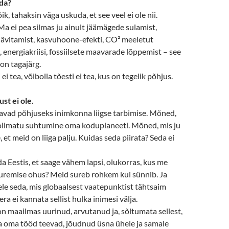
eda?
k, tahaksin väga uskuda, et see veel ei ole nii.
 Ma ei pea silmas ju ainult jäämägede sulamist,
vitamist, kasvuhoone-efekti, CO² meeletut
 energiakriisi, fossiilsete maavarade lõppemist – see
 on tagajärg.
ei tea, võibolla tõesti ei tea, kus on tegelik põhjus.
st ei ole.
vad põhjuseks inimkonna liigse tarbimise. Mõned,
olimatu suhtumine oma koduplaneeti. Mõned, mis ju
, et meid on liiga palju. Kuidas seda piirata? Seda ei
a Eestis, et saage vähem lapsi, olukorras, kus me
suremise ohus? Meid sureb rohkem kui sünnib. Ja
ele seda, mis globaalsest vaatepunktist tähtsaim
a ei kannata sellist hulka inimesi välja.
n maailmas uurinud, arvutanud ja, sõltumata sellest,
ja oma tööd teevad, jõudnud üsna ühele ja samale