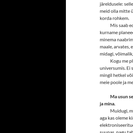
järeldusele: sel
meid olla mitte 
korda rohkem.
Mis saab ed
kurname planeedi
minema naabrime
maale, arvates, 
midagi, võimalik,
Kogu me pla
universumis. Ei s
mingil hetkel v
meie poole ja me
Ma usun se
ja mina.
Muidugi, m
aga kas oleme ki
elektroniseerit
suunas, nagu ta