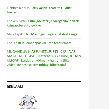
Hannes Korjus
,
Lätis kärbiti teatrite riiklikku
toetust
Eneken Aksel
,
Film „Meister ja Margarita” näitab
käimasolevat tulevikku
Mari Lepik
,
Uku Masingust sigaretistatud käega
Ene
,
Eesti jäi emadepäeval ilma teatriemata
MUGANDUV MÄSSUMEELSUS EHK KUIDAS
MAALIDA SÜGIST - Teater.Muusika.Kino
,
JUHAN
ULFSAK: kuidas on võimalik humanistlike
väärtuste eest seistes midagi lõhestada?
REKLAAM