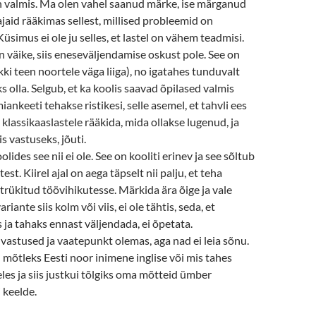
n valmis. Ma olen vahel saanud märke, ise märganud
jaid rääkimas sellest, millised probleemid on
üsimus ei ole ju selles, et lastel on vähem teadmisi.
väike, siis eneseväljendamise oskust pole. See on
kki teen noortele väga liiga), no igatahes tunduvalt
s olla. Selgub, et ka koolis saavad õpilased valmis
ankeeti tehakse ristikesi, selle asemel, et tahvli ees
 klassikaaslastele rääkida, mida ollakse lugenud, ja
is vastuseks, jõuti.
lides see nii ei ole. See on kooliti erinev ja see sõltub
est. Kiirel ajal on aega täpselt nii palju, et teha
 trükitud töövihikutesse. Märkida ära õige ja vale
riante siis kolm või viis, ei ole tähtis, seda, et
ja tahaks ennast väljendada, ei õpetata.
vastused ja vaatepunkt olemas, aga nad ei leia sõnu.
 mõtleks Eesti noor inimene inglise või mis tahes
es ja siis justkui tõlgiks oma mõtteid ümber
 keelde.