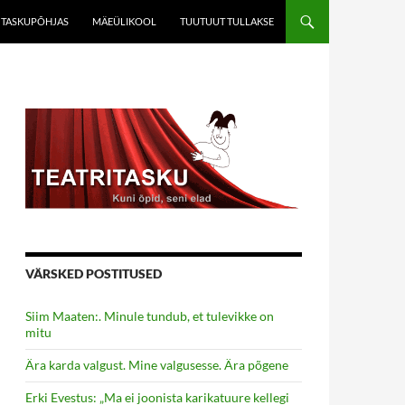
TASKUPÕHJAS
MÄEÜLIKOOL
TUUTUUT TULLAKSE
VÄRSKED POSTITUSED
Siim Maaten:. Minule tundub, et tulevikke on
mitu
Ära karda valgust. Mine valgusesse. Ära põgene
Erki Evestus: „Ma ei joonista karikatuure kellegi