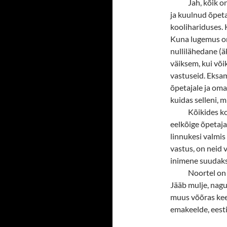
Jah, kõik o
ja kuulnud õpeta
koolihariduses. K
Kuna lugemus on 
nullilähedane (ä
väiksem, kui võik
vastuseid. Eksami
õpetajale ja oma
kuidas selleni, m
Kõikides koo
eelkõige õpetajat
linnukesi valmis
vastus, on neid va
inimene suudaks 
Noortel on 
Jääb mulje, nagu
muus võõras keel
emakeelde, eesti