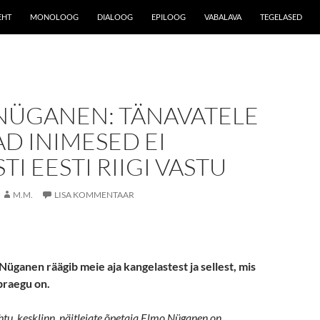
EHT
MONOLOOG
DIALOOG
EPILOOG
VABALAVA
TEGELASED
NÜGANEN: TÄNAVATELE
D INIMESED EI
TI EESTI RIIGI VASTU
M.M.
LISA KOMMENTAAR
Nüganen räägib meie aja kangelastest ja sellest, mis
praegu on.
tu, kesklinn, näitlejate õpetaja Elmo Nüganen on