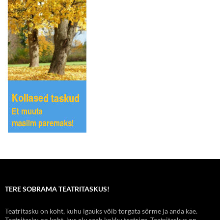
TERE SOBRAMA TEATRITASKUS!
Teatritasku on koht, kuhu igaüks võib torgata sõrme ja anda käe.
Teatritasku on koht, kus elu saab kokku teatriga. Teatritaskus on