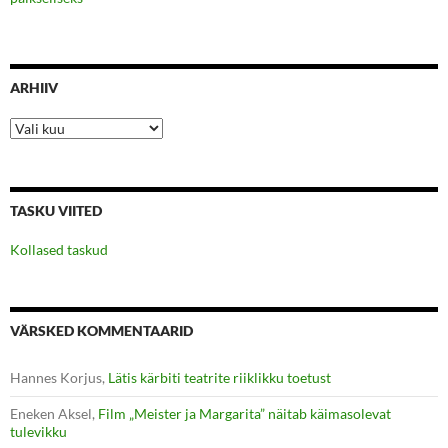
ARHIIV
Arhiiv
TASKU VIITED
Kollased taskud
VÄRSKED KOMMENTAARID
Hannes Korjus
,
Lätis kärbiti teatrite riiklikku toetust
Eneken Aksel
,
Film „Meister ja Margarita” näitab käimasolevat
tulevikku