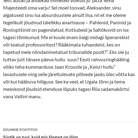
Sest ausad ja andekad inimesed võiksid ju jätta Tema
Majesteedi oma varju! Sel moel toovad, Aleksander, sinu
algatused sinu isa absurdsustele ainult lisa, nii et me oleme
tegelikult jõudnud täielikku anarhiasse – Pahlenid, Paninid ja
Rostoptšinid on pagendatud, Kotšubeid ja Saltõkovid on ise
tagasi tõmbunud. Me ei kuule enam iialgi midagi Speranskist
või teatud professoritest? Rääkimata tuhandeist, kes on
tapetud meie nõndanimetatud tribunalide poolt?”. Eks ole ju
tuttav jutt tänase päeva hullu suus? Eesti rahvusringhääling
võiks teha kummarduse Jaan Krossile ja „Keisri hullu”
lavastusele ning selle järeltulevate põlvede jaoks üles võtta kas
või kui hääbuva hiilguse. See ka veel, et Ugala Jõnn ja tema
meeskond jõudsid etenduse lõpuks tagasi Riia sadamakõrtsi
vana Vallini manu.
Postituste
EELMINE POSTITUS
Süstik on tuul, kuid mis lõngast on lõim