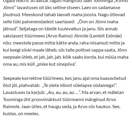
Ugala teatris 30 aastat tagasi mängitud Jaan Toominga „Kihnu
Jõnni” lavastuses oli üks selline stseen. Laev on sadamasse
jõudnud. Meeskond tahab laevalt maha joosta. Nagu ütlevad
selle tüki palvevendadest saarlased: „Önn on Jönni maha
jätnud”. Seljataga on täielik tuulevaikus ja janu. Siis annab
sakslasest tüürimees (Arvo Raimo) Jõnnile (Lembit Eelmäe)
nõu: meestele passe mitte kätte anda, raha niisamuti mitte ja
kui keegi siiski maale läheb, siis talle politsei sappa saata. Jõnn
seepeale ütleb, et jah, jah, jah, kõik saaks korda, kui müüa maha
oma au, mis küll „piske kut sinepiiva”.
Seepeale korrektne tüürimees, kes janu ajal oma kaasavõetud
õlut jõi, plahvatab: „Te olete idioot sülelapse südamega!”.
Lavastuses ta karjub: „Au, au, au, au …”. Ma arvan, et mäletan
Toominga üht proovimärkust tüürmanni mänginud Arvo
Raimole. Jaan ütles, et haugu seda, ja Arvo siis haukus. See,
kuidas, on meeles.