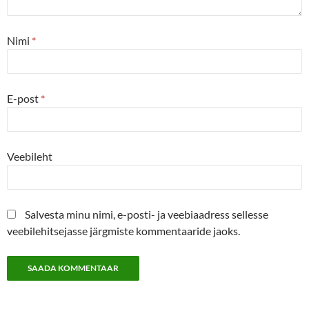
Nimi
*
E-post
*
Veebileht
Salvesta minu nimi, e-posti- ja veebiaadress sellesse
veebilehitsejasse järgmiste kommentaaride jaoks.