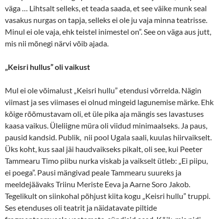
väga … Lihtsalt selleks, et teada saada, et see väike munk seal
vasakus nurgas on tapja, selleks ei ole ju vaja minna teatrisse.
Minul ei ole vaja, ehk teistel inimestel on”. See on väga aus jutt,
mis nii mõnegi närvi võib ajada.
„Keisri hullus” oli vaikust
Mul ei ole võimalust „Keisri hullu” etendusi võrrelda. Nägin
viimast ja ses viimases ei olnud mingeid lagunemise märke. Ehk
kõige rõõmustavam oli, et üle pika aja mängis ses lavastuses
kaasa vaikus. Üleliigne müra oli viidud minimaalseks. Ja paus,
pausid kandsid. Publik, nii pool Ugala saali, kuulas hiirvaikselt.
Üks koht, kus saal jäi haudvaikseks pikalt, oli see, kui Peeter
Tammearu Timo piibu nurka viskab ja vaikselt ütleb: „Ei piipu,
ei poega”. Pausi mängivad peale Tammearu suureks ja
meeldejäävaks Triinu Meriste Eeva ja Aarne Soro Jakob.
Tegelikult on siinkohal põhjust kiita kogu „Keisri hullu” truppi.
Ses etenduses oli teatrit ja näidatavate piltide