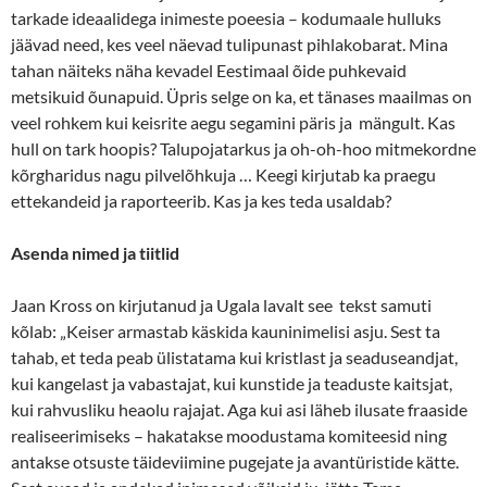
tarkade ideaalidega inimeste poeesia – kodumaale hulluks
jäävad need, kes veel näevad tulipunast pihlakobarat. Mina
tahan näiteks näha kevadel Eestimaal õide puhkevaid
metsikuid õunapuid. Üpris selge on ka, et tänases maailmas on
veel rohkem kui keisrite aegu segamini päris ja mängult. Kas
hull on tark hoopis? Talupojatarkus ja oh-oh-hoo mitmekordne
kõrgharidus nagu pilvelõhkuja … Keegi kirjutab ka praegu
ettekandeid ja raporteerib. Kas ja kes teda usaldab?
Asenda nimed ja tiitlid
Jaan Kross on kirjutanud ja Ugala lavalt see tekst samuti
kõlab: „Keiser armastab käskida kauninimelisi asju. Sest ta
tahab, et teda peab ülistatama kui kristlast ja seaduseandjat,
kui kangelast ja vabastajat, kui kunstide ja teaduste kaitsjat,
kui rahvusliku heaolu rajajat. Aga kui asi läheb ilusate fraaside
realiseerimiseks – hakatakse moodustama komiteesid ning
antakse otsuste täideviimine pugejate ja avantüristide kätte.