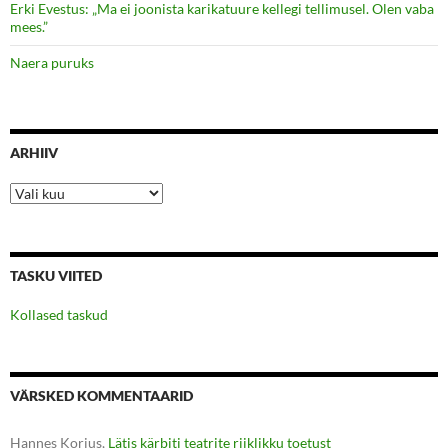
Erki Evestus: „Ma ei joonista karikatuure kellegi tellimusel. Olen vaba
mees.”
Naera puruks
ARHIIV
Arhiiv
TASKU VIITED
Kollased taskud
VÄRSKED KOMMENTAARID
Hannes Korjus
,
Lätis kärbiti teatrite riiklikku toetust