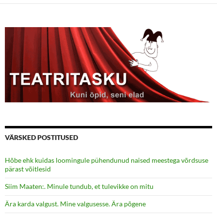
VÄRSKED POSTITUSED
Hõbe ehk kuidas loomingule pühendunud naised meestega võrdsuse
pärast võitlesid
Siim Maaten:. Minule tundub, et tulevikke on mitu
Ära karda valgust. Mine valgusesse. Ära põgene