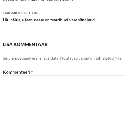
töölaud
JÄRGMINE POSTITUS
Läti näitleja Jaanusesse on teatrihuvi sisse sündinud
LISA KOMMENTAAR
Sinu e-postiaadressi ei avaldata.
Nõutavad väljad on tähistatud
*
-ga
Kommenteeri
*