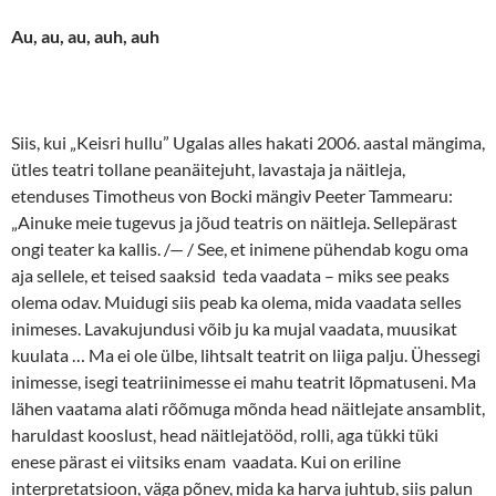
Au, au, au, auh, auh
Siis, kui „Keisri hullu” Ugalas alles hakati 2006. aastal mängima,
ütles teatri tollane peanäitejuht, lavastaja ja näitleja,
etenduses Timotheus von Bocki mängiv Peeter Tammearu:
„Ainuke meie tugevus ja jõud teatris on näitleja. Sellepärast
ongi teater ka kallis. /— / See, et inimene pühendab kogu oma
aja sellele, et teised saaksid teda vaadata – miks see peaks
olema odav. Muidugi siis peab ka olema, mida vaadata selles
inimeses. Lavakujundusi võib ju ka mujal vaadata, muusikat
kuulata … Ma ei ole ülbe, lihtsalt teatrit on liiga palju. Ühessegi
inimesse, isegi teatriinimesse ei mahu teatrit lõpmatuseni. Ma
lähen vaatama alati rõõmuga mõnda head näitlejate ansamblit,
haruldast kooslust, head näitlejatööd, rolli, aga tükki tüki
enese pärast ei viitsiks enam vaadata. Kui on eriline
interpretatsioon, väga põnev, mida ka harva juhtub, siis palun