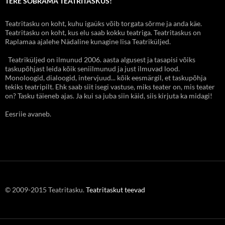
TERE SOBRAMA TEATRITASKUS!
Teatritasku on koht, kuhu igaüks võib torgata sõrme ja anda käe.
Teatritasku on koht, kus elu saab kokku teatriga. Teatritaskus on
Raplamaa ajalehe Nädaline kunagine lisa Teatriküljed.
Teatriküljed on ilmunud 2006. aasta algusest ja tasapisi võiks
taskupõhjast leida kõik seniilmunud ja just ilmuvad lood.
Monoloogid, dialoogid, intervjuud... kõik eesmärgil, et taskupõhja
tekiks teatripilt. Ehk saab siit isegi vastuse, miks teater on, mis teater
on? Tasku täieneb ajas. Ja kui sa juba siin käid, siis kirjuta ka midagi!
Eesriie avaneb.
© 2009-2015 Teatritasku.
Teatritaskut teevad