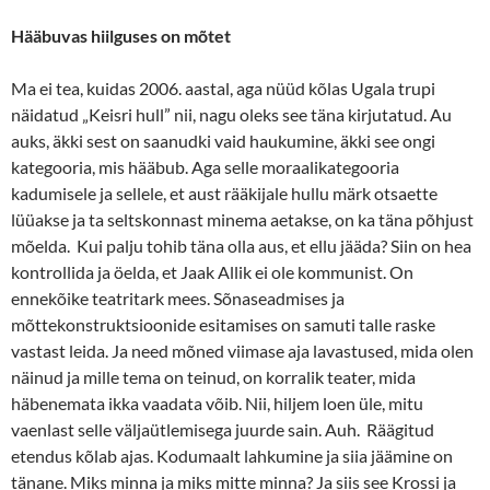
Hääbuvas hiilguses on mõtet
Ma ei tea, kuidas 2006. aastal, aga nüüd kõlas Ugala trupi
näidatud „Keisri hull” nii, nagu oleks see täna kirjutatud. Au
auks, äkki sest on saanudki vaid haukumine, äkki see ongi
kategooria, mis hääbub. Aga selle moraalikategooria
kadumisele ja sellele, et aust rääkijale hullu märk otsaette
lüüakse ja ta seltskonnast minema aetakse, on ka täna põhjust
mõelda. Kui palju tohib täna olla aus, et ellu jääda? Siin on hea
kontrollida ja öelda, et Jaak Allik ei ole kommunist. On
ennekõike teatritark mees. Sõnaseadmises ja
mõttekonstruktsioonide esitamises on samuti talle raske
vastast leida. Ja need mõned viimase aja lavastused, mida olen
näinud ja mille tema on teinud, on korralik teater, mida
häbenemata ikka vaadata võib. Nii, hiljem loen üle, mitu
vaenlast selle väljaütlemisega juurde sain. Auh. Räägitud
etendus kõlab ajas. Kodumaalt lahkumine ja siia jäämine on
tänane. Miks minna ja miks mitte minna? Ja siis see Krossi ja