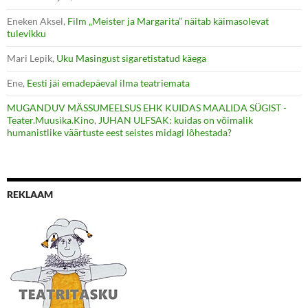
Eneken Aksel
,
Film „Meister ja Margarita” näitab käimasolevat
tulevikku
Mari Lepik
,
Uku Masingust sigaretistatud käega
Ene
,
Eesti jäi emadepäeval ilma teatriemata
MUGANDUV MÄSSUMEELSUS EHK KUIDAS MAALIDA SÜGIST -
Teater.Muusika.Kino
,
JUHAN ULFSAK: kuidas on võimalik
humanistlike väärtuste eest seistes midagi lõhestada?
REKLAAM