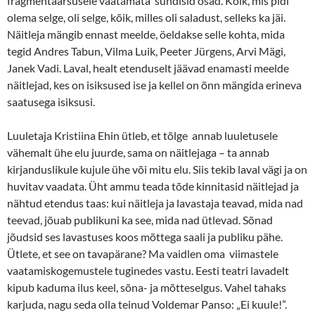
fragmentaarsusele vaatamata sündisid osad. Kõik, mis pidi
olema selge, oli selge, kõik, milles oli saladust, selleks ka jäi.
Näitleja mängib ennast meelde, öeldakse selle kohta, mida
tegid Andres Tabun, Vilma Luik, Peeter Jürgens, Arvi Mägi,
Janek Vadi. Laval, healt etenduselt jäävad enamasti meelde
näitlejad, kes on isiksused ise ja kellel on õnn mängida erineva
saatusega isiksusi.
Luuletaja Kristiina Ehin ütleb, et tõlge annab luuletusele
vähemalt ühe elu juurde, sama on näitlejaga – ta annab
kirjanduslikule kujule ühe või mitu elu. Siis tekib laval vägi ja on
huvitav vaadata. Üht ammu teada tõde kinnitasid näitlejad ja
nähtud etendus taas: kui näitleja ja lavastaja teavad, mida nad
teevad, jõuab publikuni ka see, mida nad ütlevad. Sõnad
jõudsid ses lavastuses koos mõttega saali ja publiku pähe.
Ütlete, et see on tavapärane? Ma vaidlen oma viimastele
vaatamiskogemustele tuginedes vastu. Eesti teatri lavadelt
kipub kaduma ilus keel, sõna- ja mõtteselgus. Vahel tahaks
karjuda, nagu seda olla teinud Voldemar Panso: „Ei kuule!”.