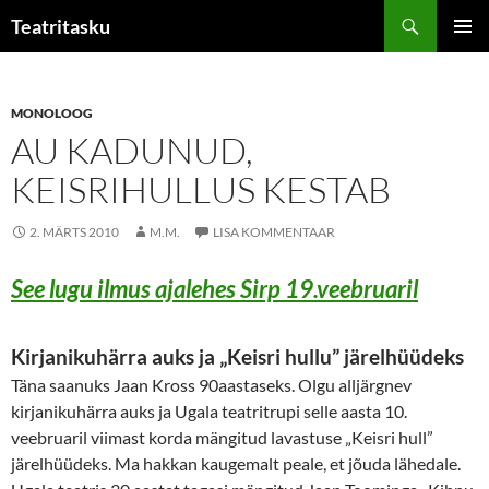
Liigu
Otsi
Teatritasku
sisu
PEAME
juurde
MONOLOOG
AU KADUNUD,
KEISRIHULLUS KESTAB
2. MÄRTS 2010
M.M.
LISA KOMMENTAAR
See lugu ilmus ajalehes Sirp 19.veebruaril
Kirjanikuhärra auks ja „Keisri hullu” järelhüüdeks
Täna saanuks Jaan Kross 90aastaseks. Olgu alljärgnev
kirjanikuhärra auks ja Ugala teatritrupi selle aasta 10.
veebruaril viimast korda mängitud lavastuse „Keisri hull”
järelhüüdeks. Ma hakkan kaugemalt peale, et jõuda lähedale.