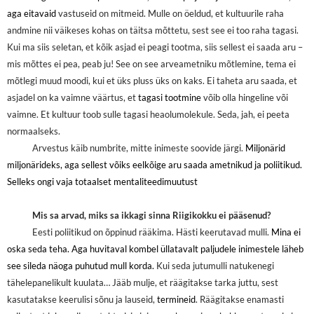
aga eitavaid
vastuseid on mitmeid. Mulle on öeldud, et kultuurile raha
andmine nii väikeses kohas on täitsa mõttetu, sest see ei too raha tagasi.
Kui ma siis seletan, et kõik asjad ei peagi tootma, siis sellest ei saada aru –
mis mõttes ei pea, peab ju! See on see arveametniku mõtlemine, tema ei
mõtlegi muud moodi, kui et üks pluss üks on kaks. Ei taheta aru saada, et
asjadel on ka vaimne väärtus, et
tagasi tootmine
võib olla hingeline või
vaimne. Et kultuur toob sulle tagasi heaolumolekule. Seda, jah, ei peeta
normaalseks.
Arvestus käib numbrite, mitte inimeste soovide järgi.
Miljonärid
miljonärideks, aga sellest võiks eelkõige aru saada ametnikud ja poliitikud.
Selleks ongi vaja totaalset mentaliteedimuutust
Mis sa arvad, miks sa ikkagi sinna Riigikokku ei pääsenud?
Eesti poliitikud on õppinud rääkima. Hästi keerutavad mulli.
Mina ei
oska seda teha. Aga huvitaval kombel üllatavalt paljudele inimestele läheb
see sileda näoga puhutud mull korda.
Kui seda jutumulli natukenegi
tähelepanelikult kuulata… Jääb mulje, et räägitakse tarka juttu, sest
kasutatakse keerulisi sõnu ja lauseid,
termineid
. Räägitakse enamasti