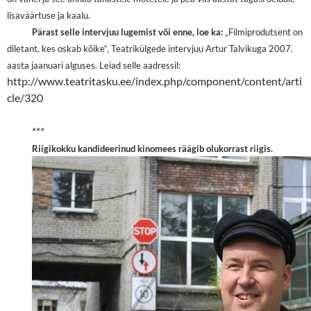
lisaväärtuse ja kaalu.
Pärast selle intervjuu lugemist või enne, loe ka:
„Filmiprodutsent on
diletant, kes oskab kõike“, Teatrikülgede intervjuu Artur Talvikuga 2007.
aasta jaanuari alguses. Leiad selle aadressil:
http://www.teatritasku.ee/index.php/component/content/arti
cle/320
***
Riigikokku kandideerinud kinomees räägib olukorrast riigis.