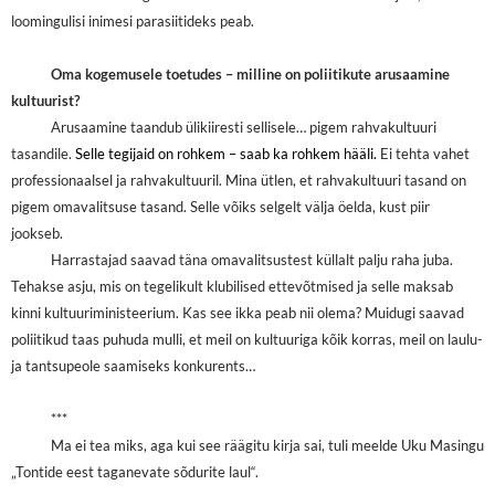
loomingulisi inimesi parasiitideks peab.
Oma kogemusele toetudes – milline on poliitikute arusaamine
kultuurist?
Arusaamine taandub ülikiiresti sellisele… pigem rahvakultuuri
tasandile.
Selle tegijaid on rohkem – saab ka rohkem hääli.
Ei tehta vahet
professionaalsel ja rahvakultuuril. Mina ütlen, et rahvakultuuri tasand on
pigem omavalitsuse tasand. Selle võiks selgelt välja öelda, kust piir
jookseb.
Harrastajad saavad täna omavalitsustest küllalt palju raha juba.
Tehakse asju, mis on tegelikult klubilised ettevõtmised ja selle maksab
kinni kultuuriministeerium. Kas see ikka peab nii olema? Muidugi saavad
poliitikud taas puhuda mulli, et meil on kultuuriga kõik korras, meil on laulu-
ja tantsupeole saamiseks konkurents…
***
Ma ei tea miks, aga kui see räägitu kirja sai, tuli meelde Uku Masingu
„Tontide eest taganevate sõdurite laul“.