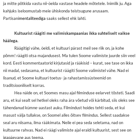
ja mitte põtkida vastu nii-öelda vastase headele mõtetele. Inimlik ju. Aga
kahjuks iseloomustab meie ühiskonda teistsugune arusaam.
Partisani
mentaliteediga
saaks sellest ehk lahti.
Kultuurist räägiti me valimiskampaanias ikka suhteliselt vaikse
häälega.
Räägitigi vähe, öeldi, et kultuuri pärast meil see riik on, ja kohe
põmm! räägiti otsa majandusest. Ma tulen Soome valimiste juurde siin veel
kord. Eesti kommentaatorid kirjutasid ja rääkisid – kurat, see tase on ikka
nii madal, sedasama, et kultuurist räägiti Soome valimistel vähe. Nad ei
lisanud, et Soome kultuuri toetus- ja rahastamissüsteemid on
traditsiooniliselt korras.
Hea näide on, et Soomes masu ajal filminduse eelarvet tõsteti. Saadi
aru, et kui sealt sel hetkel oleks raha ära võetud või kärbitud, siis oleks see
tähendanud kümne-aastast auku. Filmindust hoides tehti seda, et kui
masust välja tullakse, on Soomel alles õitsev filmindus. Sellest saadakse
seal aru niisama, ilma rääkimata. Neile ei pea seda seletama, nad on
kultuurne rahvas. Nad ei räägi valimiste ajal eraldi kultuurist, sest see on
igapäevane aus teema.