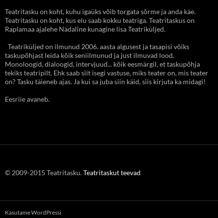
Teatritasku on koht, kuhu igaüks võib torgata sõrme ja anda käe.
Teatritasku on koht, kus elu saab kokku teatriga. Teatritaskus on
Raplamaa ajalehe Nädaline kunagine lisa Teatriküljed.
Teatriküljed on ilmunud 2006. aasta algusest ja tasapisi võiks
taskupõhjast leida kõik seniilmunud ja just ilmuvad lood.
Monoloogid, dialoogid, intervjuud... kõik eesmärgil, et taskupõhja
tekiks teatripilt. Ehk saab siit isegi vastuse, miks teater on, mis teater
on? Tasku täieneb ajas. Ja kui sa juba siin käid, siis kirjuta ka midagi!
Eesriie avaneb.
© 2009-2015 Teatritasku.
Teatritaskut teevad
Kasutame WordPressi