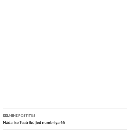
Postituste
EELMINE POSTITUS
töölaud
Nädalise Teatriküljed numbriga 65