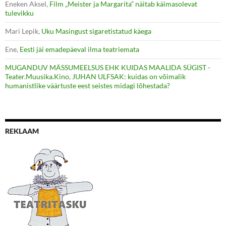
Eneken Aksel
,
Film „Meister ja Margarita” näitab käimasolevat
tulevikku
Mari Lepik
,
Uku Masingust sigaretistatud käega
Ene
,
Eesti jäi emadepäeval ilma teatriemata
MUGANDUV MÄSSUMEELSUS EHK KUIDAS MAALIDA SÜGIST -
Teater.Muusika.Kino
,
JUHAN ULFSAK: kuidas on võimalik
humanistlike väärtuste eest seistes midagi lõhestada?
REKLAAM