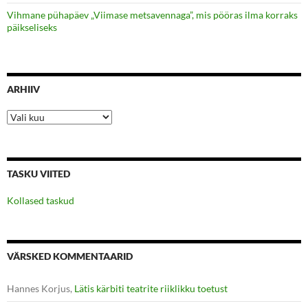
Vihmane pühapäev „Viimase metsavennaga”, mis pööras ilma korraks
päikseliseks
ARHIIV
Arhiiv
TASKU VIITED
Kollased taskud
VÄRSKED KOMMENTAARID
Hannes Korjus
,
Lätis kärbiti teatrite riiklikku toetust