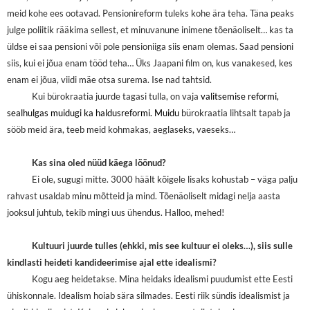
meid kohe ees ootavad. Pensionireform tuleks kohe ära teha. Täna peaks
julge poliitik rääkima sellest, et minuvanune inimene tõenäoliselt… kas ta
üldse ei saa pensioni või pole pensioniiga siis enam olemas. Saad pensioni
siis, kui ei jõua enam tööd teha… Üks Jaapani film on, kus vanakesed, kes
enam ei jõua, viidi mäe otsa surema. Ise nad tahtsid.
Kui bürokraatia juurde tagasi tulla, on vaja
valitsemise reformi,
sealhulgas muidugi ka haldusreformi. Muidu
bürokraatia lihtsalt tapab ja
sööb meid ära, teeb meid kohmakas, aeglaseks, vaeseks…
Kas sina oled nüüd käega löönud?
Ei ole, sugugi mitte. 3000 häält kõigele lisaks kohustab – väga palju
rahvast usaldab minu mõtteid ja mind. Tõenäoliselt midagi nelja aasta
jooksul juhtub, tekib mingi uus ühendus. Halloo, mehed!
Kultuuri juurde tulles (ehkki, mis see kultuur ei oleks…), siis sulle
kindlasti heideti kandideerimise ajal ette idealismi?
Kogu aeg heidetakse. Mina heidaks idealismi puudumist ette Eesti
ühiskonnale. Idealism hoiab sära silmades. Eesti riik sündis idealismist ja