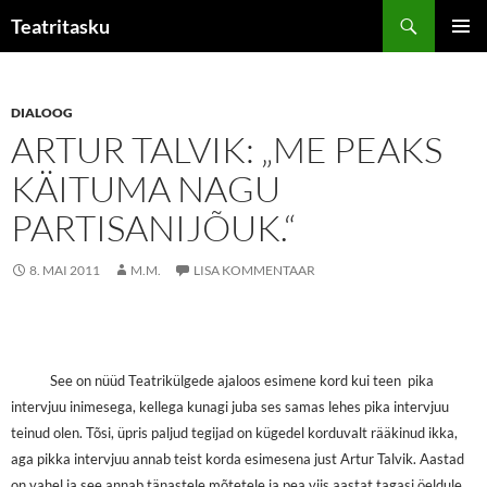
Liigu
Otsi
Teatritasku
sisu
PEAME
juurde
DIALOOG
ARTUR TALVIK: „ME PEAKS
KÄITUMA NAGU
PARTISANIJÕUK.“
8. MAI 2011
M.M.
LISA KOMMENTAAR
See on nüüd Teatrikülgede ajaloos esimene kord kui teen pika
intervjuu inimesega, kellega kunagi juba ses samas lehes pika intervjuu
teinud olen. Tõsi, üpris paljud tegijad on kügedel korduvalt rääkinud ikka,
aga pikka intervjuu annab teist korda esimesena just Artur Talvik. Aastad
on vahel ja see annab tänastele mõtetele ja pea viis aastat tagasi öeldule