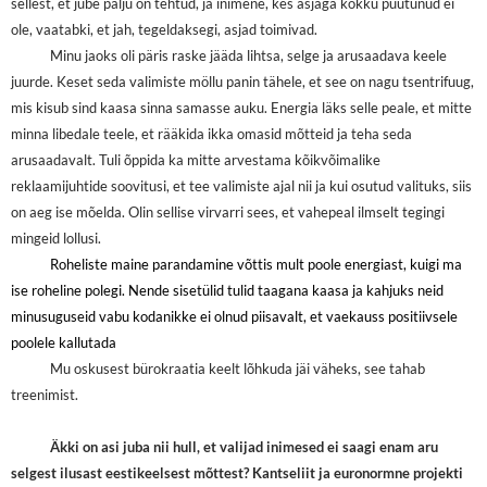
sellest, et jube palju on tehtud, ja inimene, kes asjaga kokku puutunud ei
ole, vaatabki, et jah, tegeldaksegi, asjad toimivad.
Minu jaoks oli päris raske jääda lihtsa, selge ja arusaadava keele
juurde. Keset seda valimiste möllu panin tähele, et see on nagu tsentrifuug,
mis kisub sind kaasa sinna samasse auku. Energia läks selle peale, et mitte
minna libedale teele, et rääkida ikka omasid mõtteid ja teha seda
arusaadavalt. Tuli õppida ka mitte arvestama kõikvõimalike
reklaamijuhtide soovitusi, et tee valimiste ajal nii ja kui osutud valituks, siis
on aeg ise mõelda. Olin sellise virvarri sees, et vahepeal ilmselt tegingi
mingeid lollusi.
Roheliste maine parandamine võttis mult poole energiast, kuigi ma
ise roheline polegi. Nende sisetülid tulid taagana kaasa ja kahjuks neid
minusuguseid vabu kodanikke ei olnud piisavalt, et vaekauss positiivsele
poolele kallutada
Mu oskusest bürokraatia keelt lõhkuda jäi väheks, see tahab
treenimist.
Äkki on asi juba nii hull, et valijad inimesed ei saagi enam aru
selgest ilusast eestikeelsest mõttest? Kantseliit ja euronormne projekti