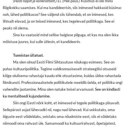
(Hästi napilt ja konkreetselt.)
Ei.
(Pikk paus.)
Küsimus ei ole minu
Riigikokku saamises. Kui ma kandideerisin, siis inimesed hakkasid küsima:
noh, lähed poliitikasse? See väljend siis tähendab, et on inimesed, kes
lihtsalt elavad, ja on teised inimesed, kes tegelevad poliitikaga. See ei
peaks nii olema.
Sina ka vaatasid mind sellise haiglase pilguga, et kas ma olen ikka
mõistuse juures, kui sulle ütlesin, et kandideerin.
Tunnistan üllatust.
Ma olen olnud Eesti Filmi Sihtasutuse nõukogu esimees. See on
puhas kultuuripoliitika. Tegime valdkonnasiseselt strateegilisi otsuseid
kõige olulisema rahastaja kaudu ehk otsustasime, kuidas üldse rahastada
filmikunsti. Professionaalsetele poliitikutele meeldib öelda, et poliitika ongi
vahendite jaotamine. Mina olen natuke teisel arvamusel.
See on kindlasti
ka mentaliteedi kujundamine.
Siin ongi Eesti nõrk koht, et inimesed ei tegele poliitikaga piisavalt.
Sellepärast asjad lähevadki nii, nagu nad lähevad. Kui sekkutaks, oma
õiguste eest võideldaks, seistaks oma nõudmiste eest, siis ei sõidetaks
niimoodi oma rahvast üle. Samamoodi ka kultuurirahvast, õpetajatest,