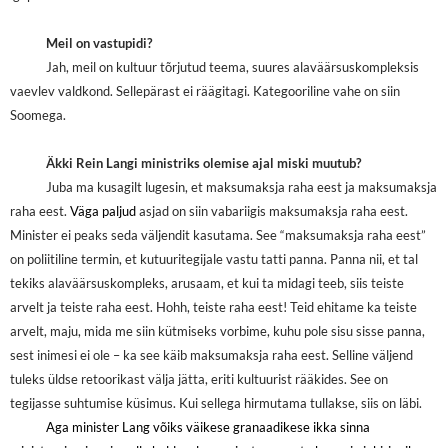
Meil on vastupidi?
Jah, meil on kultuur tõrjutud teema, suures alaväärsuskompleksis
vaevlev valdkond. Sellepärast ei räägitagi. Kategooriline vahe on siin
Soomega.
Äkki Rein Langi ministriks olemise ajal miski muutub?
Juba ma kusagilt lugesin, et maksumaksja raha eest ja maksumaksja
raha eest.
Väga paljud
asjad on siin vabariigis maksumaksja raha eest.
Minister ei peaks seda väljendit kasutama. See “maksumaksja raha eest”
on poliitiline termin, et kutuuritegijale vastu tatti panna. Panna nii, et tal
tekiks alaväärsuskompleks, arusaam, et kui ta midagi teeb, siis teiste
arvelt ja teiste raha eest. Hohh, teiste raha eest! Teid ehitame ka teiste
arvelt, maju, mida me siin kütmiseks vorbime, kuhu pole sisu sisse panna,
sest inimesi ei ole – ka see käib maksumaksja raha eest. Selline väljend
tuleks üldse retoorikast välja jätta, eriti kultuurist rääkides. See on
tegijasse suhtumise küsimus. Kui sellega hirmutama tullakse, siis on läbi.
Aga minister Lang võiks väikese granaadikese ikka sinna