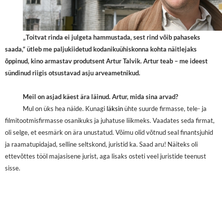
„
Toitvat rinda ei julgeta hammustada, sest rind võib pahaseks
saada,“ ütleb me paljukiidetud kodanikuühiskonna kohta
näitlejaks
õppinud, kino armastav produtsent Artur Talvik. Artur teab – me ideest
sündinud riigis otsustavad asju arveametnikud.
Meil on asjad käest ära läinud. Artur, mida sina arvad?
Mul on üks hea näide. Kunagi
läksin
ühte suurde firmasse, tele- ja
filmitootmisfirmasse osanikuks ja juhatuse liikmeks. Vaadates seda firmat,
oli selge, et eesmärk on ära unustatud. Võimu olid võtnud seal finantsjuhid
ja raamatupidajad, selline seltskond, juristid ka. Saad aru! Näiteks oli
ettevõttes tööl majasisene jurist, aga lisaks osteti veel juristide teenust
sisse.