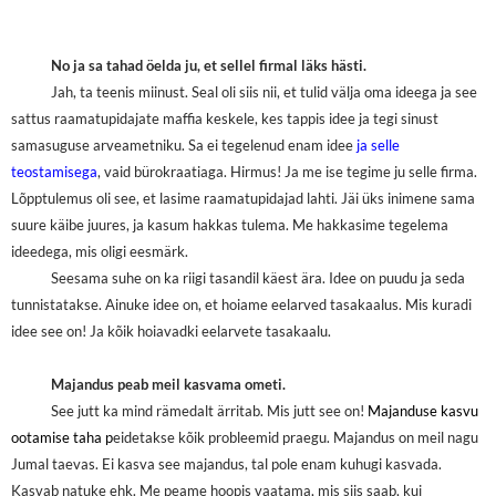
No ja sa tahad öelda ju, et sellel firmal läks hästi.
Jah, ta teenis miinust. Seal oli siis nii, et tulid välja oma ideega ja see
sattus raamatupidajate maffia keskele, kes tappis idee ja tegi sinust
samasuguse arveametniku. Sa ei tegelenud enam idee
ja selle
teostamisega
, vaid bürokraatiaga. Hirmus! Ja me ise tegime ju selle firma.
Lõpptulemus oli see, et lasime raamatupidajad lahti. Jäi üks inimene sama
suure käibe juures, ja kasum hakkas tulema. Me hakkasime tegelema
ideedega, mis oligi eesmärk.
Seesama suhe on ka riigi tasandil käest ära. Idee on puudu ja seda
tunnistatakse. Ainuke idee on, et hoiame eelarved tasakaalus. Mis kuradi
idee see on! Ja kõik hoiavadki eelarvete tasakaalu.
Majandus peab meil kasvama ometi.
See jutt ka mind rämedalt ärritab. Mis jutt see on!
Majanduse kasvu
ootamise taha p
eidetakse kõik probleemid praegu. Majandus on meil nagu
Jumal taevas. Ei kasva see majandus, tal pole enam kuhugi kasvada.
Kasvab natuke ehk. Me peame hoopis vaatama, mis siis saab, kui