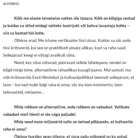
arstidest.
Kõik me elame teineteise suhtes üle tänava. Kõik on kõigiga seotud
ja kuidas sa ütled midagi näiteks teatrijuhi või kehva lavastaja kohta –
siis sa kaotad töö kohe.
Ollakse arad. Me istume vertikaalse tissi otsas. Kuidas sa siis seda
tissi kritiseerid, kui see on praktiliselt ainuke allikas, kust sa raha saad.
Sellepärast keegi ei võtagi avalikult sõna.
Need, kes sõna võtavad, pööravad sellele tähelepanu, nendel on
kõigil mingi teine, alternatiivne rahaallikas kusagil juures. Mul samuti, ma
võin kritiseerida Eesti filmindust ja kultuuripoliitikat laiemalt sellepärast, et
tean – kui nad mulle iialgi raha ei anna, siis ma teen kommertsi, teen
telesaateid, reklaame…
Mida rohkem on alternatiive, seda rohkem on vabadust. Valikute
vabadust meil tõesti ei ole väga paljudel.
Mida need meie miljonärid sulle on öelnud põhjuseks, et kultuurile
raha ei anna?
Õigluse huvides pean ütlema, et üsna palju miljoneid on ka antud,