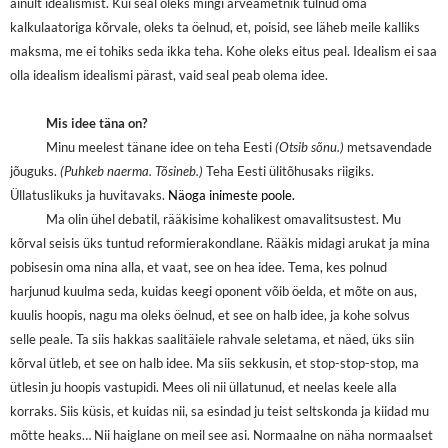
ainult idealismist. Kui seal oleks mingi arveametnik tulnud oma
kalkulaatoriga kõrvale, oleks ta öelnud, et, poisid, see läheb meile kalliks
maksma, me ei tohiks seda ikka teha. Kohe oleks eitus peal. Idealism ei saa
olla idealism idealismi pärast, vaid seal peab olema idee.
Mis idee täna on?
Minu meelest tänane idee on teha Eesti
(Otsib sõnu.)
metsavendade
jõuguks.
(Puhkeb naerma. Tõsineb.)
Teha Eesti ülitõhusaks riigiks.
Üllatuslikuks ja huvitavaks.
Näoga inimeste poole.
Ma olin ühel debatil, rääkisime kohalikest omavalitsustest. Mu
kõrval seisis üks tuntud reformierakondlane. Rääkis midagi arukat ja mina
pobisesin oma nina alla, et vaat, see on hea idee. Tema, kes polnud
harjunud kuulma seda, kuidas keegi oponent võib öelda, et mõte on aus,
kuulis hoopis, nagu ma oleks öelnud, et see on halb idee, ja kohe solvus
selle peale. Ta siis hakkas saalitäiele rahvale seletama, et näed, üks siin
kõrval ütleb, et see on halb idee. Ma siis sekkusin, et stop-stop-stop, ma
ütlesin ju hoopis vastupidi. Mees oli nii üllatunud, et neelas keele alla
korraks. Siis küsis, et kuidas nii, sa esindad ju teist seltskonda ja kiidad mu
mõtte heaks… Nii haiglane on meil see asi. Normaalne on näha normaalset