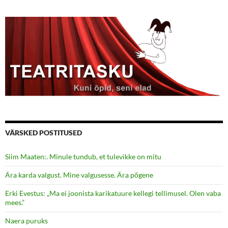
VÄRSKED POSTITUSED
Siim Maaten:. Minule tundub, et tulevikke on mitu
Ära karda valgust. Mine valgusesse. Ära põgene
Erki Evestus: „Ma ei joonista karikatuure kellegi tellimusel. Olen vaba
mees.”
Naera puruks