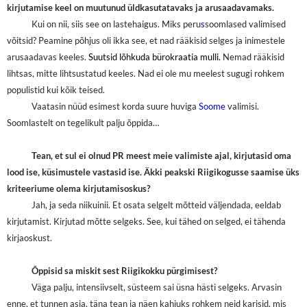
kirjutamise keel on muutunud üldkasutatavaks ja arusaadavamaks.
Kui on nii, siis see on lastehaigus. Miks peru
s
soomlased valimised
võitsid? Peamine põhjus oli ikka see, et nad rääkisid selges ja inimestele
arusaadavas keeles.
Suutsid lõhkuda bürokraatia mulli.
Nemad rääkisid
lihtsas, mitte lihtsustatud keeles. Nad ei ole mu meelest sugugi rohkem
populistid kui kõik teised.
Vaatasin nüüd esimest korda suure huviga
Soome
valimisi.
Soomlastelt on tegelikult palju õppida…
Tean, et sul ei olnud PR meest meie valimiste ajal, kirjutasid oma
lood ise, küsimustele vastasid ise. Äkki peakski Riigikogusse saamise üks
kriteeriume olema kirjutamisoskus?
Jah, ja seda niikuinii. Et osata selgelt mõtteid väljendada, eeldab
kirjutamist. Kirjutad mõtte selgeks. See, kui tähed on selged, ei tähenda
kirjaoskust.
Õppisid sa miskit sest Riigikokku pürgimisest?
Väga palju, intensiivselt, süsteem sai üsna hästi selgeks. Arvasin
enne, et tunnen asja, täna tean ja näen kahjuks rohkem neid karisid, mis