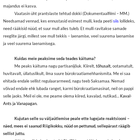
majandus ei kasva.
Vaatasin üht prantslaste tehtud dokki (Dokumentaalfilmi – MM.)
Needsamad vennad, kes ennustasid esimest mulli, keda peeti
siis
lollideks,
need rääkisid nüüd, et suur mull alles tuleb. Et mulli ravitakse samade
reeglite järgi, millest see mull tekkis – laenamise, veel suurema laenamise
ja veel suurema laenamisega.
Kuidas meie peaksime seda teades käituma?
Me peaks käituma nagu partisanijõuk. Kiirelt,
tõhusalt,
ootamatult,
huvitavalt, üllatuslikult, ilma suure bürokraatiamehhanismita. Me ei saa
ehitada endale sellist regulaararmeed, nagu teeb Saksamaa. Nemad
võivad endale ehk lubada ranget, karmi bürokraatiamasinat, neil on pappi
selle jaoks. Meil ei ole, me peame olema kiired, kavalad, nutikad…
Kaval-
Ants ja Vanapagan.
Kujutan selle su väljaütlemise peale ette lugejate reaktsiooni –
näed, mees ei saanud Riigikokku, nüüd on pettunud, sellepärast räägib
sellist juttu.