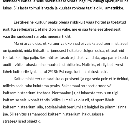
ministeeriumisse ja selle haldusalasse visata, nagu ta kunagi ajakirjanikuna
lubas. Siis lasta tolmul langeda ja kuulata rohkem tegijaid kui ametnikke.
Eestikeelne kultuur peaks olema riiklikult väga hoitud ja toetatud
just. Ka sellepärast, et meid on nii vähe, me ei saa teha eestikeelsest
väärtkirjandusest näiteks müügiartiklit.
Ma ei arva üldse, et kultuurivaldkonnad ei vajaks auditeerimist. Seal
on igandeid, mida lihtsalt harjumusest hoitakse. Julgen öelda, et teatreid
toetatakse liiga palju. Ses mõttes tasub asjad üle vaadata, aga pärast seda
auditit võiks rahastamine muutuda stabiilseks. Näiteks, et riigieelarvest
läheb kultuurile igal aastal 2% SKPst nagu kaitsekulutustekski.
Kaitseministeerium saab kaks protsenti ja ega seda pole ette öeldud,
milleks seda raha kulutama peaks. Saksamaal on sport armee või
kaitseministeeriumi toetada. Normaalne ju, et inimeste tervis on riigi
kaitsmise seisukohalt tähtis. Võiks ju meil ka olla nii, et sport läheb
kaitseministeeriumi alla, sotsiaalministeeriumi alt haiglad ka põmm! sinna
jne. Sillaehitus samamoodi kaitseministeeriumi haldusalasse –
strateegilised objektid.