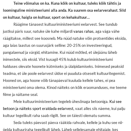
Teine võimalus on ka. Kuna kõik on kultuur, tuleks kõik tähtis ja
loominguline ministeeriumi alla anda. Ka suurem osa eelarverahast. Sild
on kultuur, haigla on kultuur, sport on kehakultuur…
Räägime tänasest kultuuriministeeriumi eelarvest. See tundub
justkui päris suur, natuke üle kahe miljardi
vanas rahas
, aga väga vähe
räägitakse, millest see koosneb. Ma nüüd natuke võin protsentides eksida,
aga laias laastus on suurusjärk selline: 20-25% on investeeringud,
pangalaenud ja värgid, ehitamine. Kui nüüd mõtled, et ülejäänu läheb
inimestele, siis eksid. Vist kusagil 45% kulub kultuuriministeeriumi
halduses olevate hoonete kütmiseks ja ülalpidamiseks. Inimesed peaksid
teadma, et üle poole eelarvest üldse ei puuduta otseselt kultuuritegemist.
Hooned on, aga hoone võib tänapäeval kuuluda kellele tahes, ei pea
ministeeriumi oma olema. Kinod näiteks on kõik eraomanduses, me teeme
filme ja näitame seal.
Meie kultuuriministeerium tegeleb ühesõnaga betooniga.
Kui see
betoon ja näiteks sport eraldada eelarvest,
vaat alles siis näeme, kui palju
kultuur tegelikult raha saab riigilt. See on täiesti olematu summa.
Seda tuleks päevast päeva rääkida rahvale, kellele ja kuhu see nii-
öelda kultuuriraha tegelikult läheb. Läheb sellelesamale ehitajale, kes