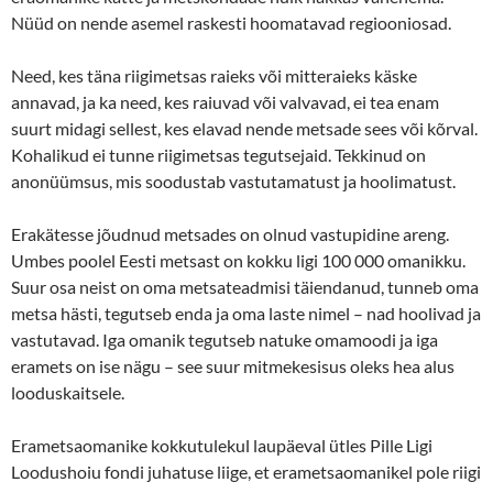
Nüüd on nende asemel raskesti hoomatavad regiooniosad.
Need, kes täna riigimetsas raieks või mitteraieks käske
annavad, ja ka need, kes raiuvad või valvavad, ei tea enam
suurt midagi sellest, kes elavad nende metsade sees või kõrval.
Kohalikud ei tunne riigimetsas tegutsejaid. Tekkinud on
anonüümsus, mis soodustab vastutamatust ja hoolimatust.
Erakätesse jõudnud metsades on olnud vastupidine areng.
Umbes poolel Eesti metsast on kokku ligi 100 000 omanikku.
Suur osa neist on oma metsateadmisi täiendanud, tunneb oma
metsa hästi, tegutseb enda ja oma laste nimel – nad hoolivad ja
vastutavad. Iga omanik tegutseb natuke omamoodi ja iga
eramets on ise nägu – see suur mitmekesisus oleks hea alus
looduskaitsele.
Erametsaomanike kokkutulekul laupäeval ütles Pille Ligi
Loodushoiu fondi juhatuse liige, et erametsaomanikel pole riigi