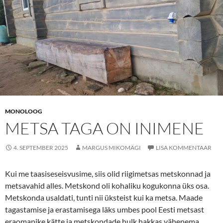
MONOLOOG
METSA TAGA ON INIMENE
4. SEPTEMBER 2025
MARGUS MIKOMÄGI
LISA KOMMENTAAR
Kui me taasiseseisvusime, siis olid riigimetsas metskonnad ja
metsavahid alles. Metskond oli kohaliku kogukonna üks osa.
Metskonda usaldati, tunti nii üksteist kui ka metsa. Maade
tagastamise ja erastamisega läks umbes pool Eesti metsast
eraomanike kätte ja metskondade hulk hakkas vähenema.