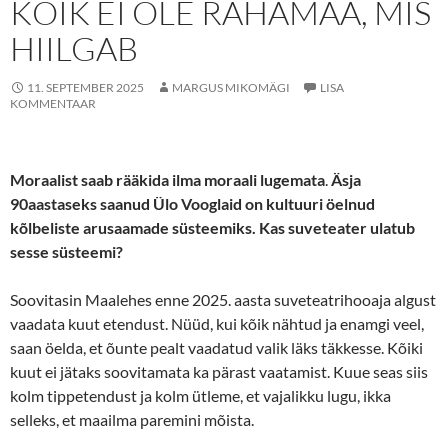
KÕIK EI OLE RAHAMAA, MIS
HIILGAB
11. SEPTEMBER 2025
MARGUS MIKOMÄGI
LISA
KOMMENTAAR
Moraalist saab rääkida ilma moraali lugemata
.
Äsja
90aastaseks saanud Ülo Vooglaid on kultuuri öelnud
kõlbeliste arusaamade süsteemiks. Kas suveteater ulatub
sesse süsteemi?
Soovitasin Maalehes enne 2025. aasta suveteatrihooaja algust
vaadata kuut etendust. Nüüd, kui kõik nähtud ja enamgi veel,
saan öelda, et õunte pealt vaadatud valik läks täkkesse. Kõiki
kuut ei jätaks soovitamata ka pärast vaatamist. Kuue seas siis
kolm tippetendust ja kolm ütleme, et vajalikku lugu, ikka
selleks, et maailma paremini mõista.