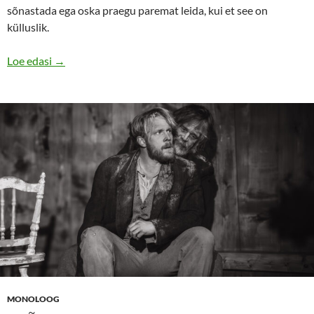
sõnastada ega oska praegu paremat leida, kui et see on
külluslik.
Meie aja valu ja kangelased Tartus 2025
Loe edasi
→
MONOLOOG