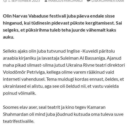
1. SEPTEMBER 2025
MARGUS MIKOMÄGI
LISA KOMMENTAAR
Olin Narvas Vabaduse festivali juba päeva endale sisse
hinganud, kui tüdinesin pidevast pükste kergitamisest. Sai
selgeks, et püksirihma tuleb teha juurde vähemalt kaks
auku.
Selleks ajaks olin juba tutvunud Inglise -Kuveidi päritolu
araabia kirjaniku ja lavastaja Suleiman Al Bassaniga. Ajanud
maha pikad silmast-silma jutud Ukraina Rivne teatri direktori
Volodõmõr Petriviga, kellega olime varem rääkinud vaid
interneti vahendusel. Tema muidugi kordas ennast, öeldes, et
ukrainlased ei alistu, aga see oli öeldud nii, et vastu vaielda
polnud võimalik.
Soomes elav aser, seal teatrit ja kino tegev Kamaran
Shahmardan oli mind juba jõudnud kutsuda oma tuleva suve
teatrifestivalile.