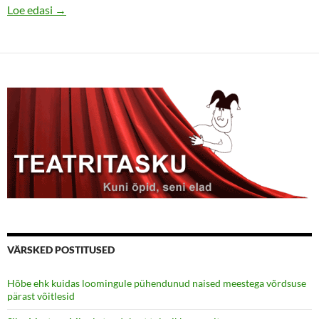
Kuidas ma Narva Vabaduse festivalil püksirihma pingu
Loe edasi
→
VÄRSKED POSTITUSED
Hõbe ehk kuidas loomingule pühendunud naised meestega võrdsuse
pärast võitlesid