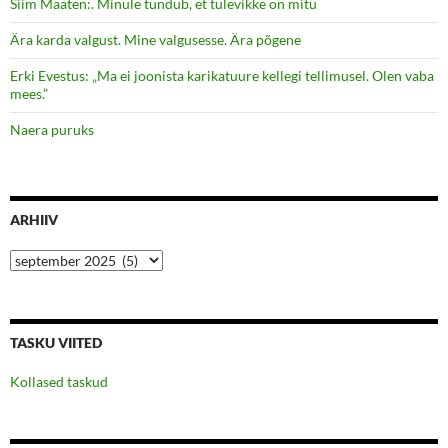
Siim Maaten:. Minule tundub, et tulevikke on mitu
Ära karda valgust. Mine valgusesse. Ära põgene
Erki Evestus: „Ma ei joonista karikatuure kellegi tellimusel. Olen vaba
mees.”
Naera puruks
ARHIIV
Arhiiv
TASKU VIITED
Kollased taskud