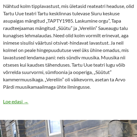
Nähtud kolm tipplavastust, mis ületasid reateatri headuse, olid
Tartu Uue teatri Tartu kesklinnas tulevase Siuru keskuse
asupaigas mängitud „TAPTY1985. Laskumine orgu”, Tapa
raudteejaamas mängitud „Süütu” ja „Vereliin” Saueaugu talu
kunagises lehmalaudas. Need olid kolm vormilt erinevat, aga
inimese sisulisi väärtusi otsivat-hindavat lavastust. Ja neil
kolmel on peale hingepuudutuse veel üks ühine omadus, mis
lavastused lendama pani: neis sündiv muusika. Muusika nii
otseses kui kaudses tähenduses. Tartu Uue teatri lugu võib
võrrelda suurvormi, sümfoonia ja ooperiga, „Süütut”
kammermuusikaga. „Vereliin” oli väikevorm, asetan ta Arvo
Pärdi muusikamaailmaga ühte ilmingusse.
Kõik ei ole rahamaa, mis hiilgab
Loe edasi
→