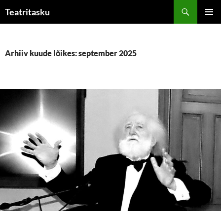
Liigu
Otsi
Teatritasku
sisu
PEAME
juurde
Arhiiv kuude lõikes: september 2025