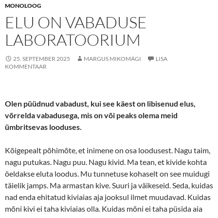
MONOLOOG
ELU ON VABADUSE
LABORATOORIUM
25. SEPTEMBER 2025
MARGUS MIKOMÄGI
LISA
KOMMENTAAR
Olen püüdnud vabadust, kui see käest on libisenud elus,
võrrelda vabadusega, mis on või peaks olema meid
ümbritsevas looduses.
Kõigepealt põhimõte, et inimene on osa loodusest. Nagu taim,
nagu putukas. Nagu puu. Nagu kivid. Ma tean, et kivide kohta
öeldakse eluta loodus. Mu tunnetuse kohaselt on see muidugi
täielik jamps. Ma armastan kive. Suuri ja väikeseid. Seda, kuidas
nad enda ehitatud kiviaias aja jooksul ilmet muudavad. Kuidas
mõni kivi ei taha kiviaias olla. Kuidas mõni ei taha püsida aia