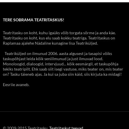
TERE SOBRAMA TEATRITASKUS!
Teatritasku on koht, kuhu igaüks võib torgata sõrme ja anda käe.
Teatritasku on koht, kus elu saab kokku teatriga. Teatritaskus on
Raplamaa ajalehe Nädaline kunagine lisa Teatriküljed.
Teatriküljed on ilmunud 2006. aasta algusest ja tasapisi võiks
taskupõhjast leida kõik seniilmunud ja just ilmuvad lood.
Monoloogid, dialoogid, intervjuud... kõik eesmärgil, et taskupõhja
tekiks teatripilt. Ehk saab siit isegi vastuse, miks teater on, mis teater
on? Tasku täieneb ajas. Ja kui sa juba siin käid, siis kirjuta ka midagi!
Eesriie avaneb.
© 2009-2015 Teatritasku.
Teatritaskut teevad