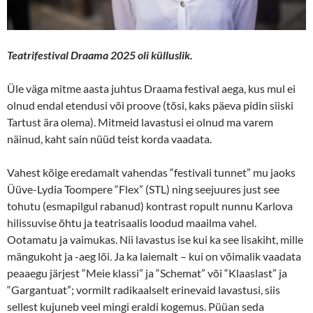
Teatrifestival Draama 2025 oli külluslik.
Üle väga mitme aasta juhtus Draama festival aega, kus mul ei
olnud endal etendusi või proove (tõsi, kaks päeva pidin siiski
Tartust ära olema). Mitmeid lavastusi ei olnud ma varem
näinud, kaht sain nüüd teist korda vaadata.
Vahest kõige eredamalt vahendas “festivali tunnet” mu jaoks
Üüve-Lydia Toompere “Flex” (STL) ning seejuures just see
tohutu (esmapilgul rabanud) kontrast ropult nunnu Karlova
hilissuvise õhtu ja teatrisaalis loodud maailma vahel.
Ootamatu ja vaimukas. Nii lavastus ise kui ka see lisakiht, mille
mängukoht ja -aeg lõi. Ja ka laiemalt – kui on võimalik vaadata
peaaegu järjest “Meie klassi” ja “Schemat” või “Klaaslast” ja
“Gargantuat”; vormilt radikaalselt erinevaid lavastusi, siis
sellest kujuneb veel mingi eraldi kogemus. Püüan seda