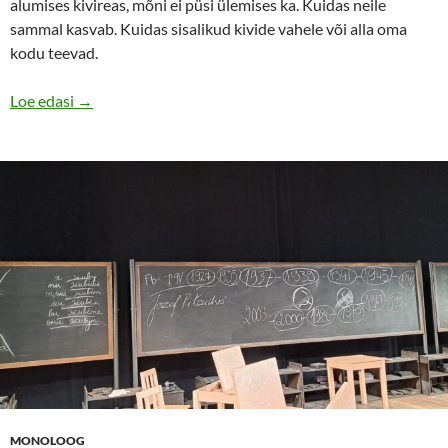
alumises kivireas, mõni ei püsi ülemises ka. Kuidas neile
sammal kasvab. Kuidas sisalikud kivide vahele või alla oma
kodu teevad.
Elu on vabaduse laboratoorium
Loe edasi
→
MONOLOOG