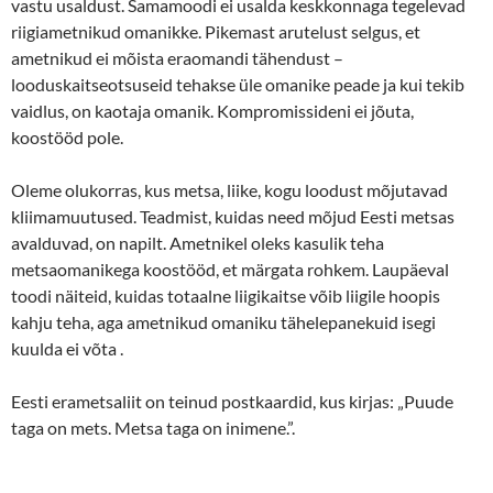
vastu usaldust. Samamoodi ei usalda keskkonnaga tegelevad
riigiametnikud omanikke. Pikemast arutelust selgus, et
ametnikud ei mõista eraomandi tähendust –
looduskaitseotsuseid tehakse üle omanike peade ja kui tekib
vaidlus, on kaotaja omanik. Kompromissideni ei jõuta,
koostööd pole.
Oleme olukorras, kus metsa, liike, kogu loodust mõjutavad
kliimamuutused. Teadmist, kuidas need mõjud Eesti metsas
avalduvad, on napilt. Ametnikel oleks kasulik teha
metsaomanikega koostööd, et märgata rohkem. Laupäeval
toodi näiteid, kuidas totaalne liigikaitse võib liigile hoopis
kahju teha, aga ametnikud omaniku tähelepanekuid isegi
kuulda ei võta .
Eesti erametsaliit on teinud postkaardid, kus kirjas: „Puude
taga on mets. Metsa taga on inimene.”.