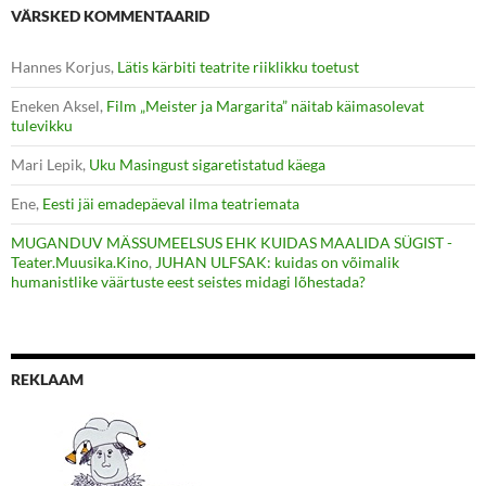
VÄRSKED KOMMENTAARID
Hannes Korjus
,
Lätis kärbiti teatrite riiklikku toetust
Eneken Aksel
,
Film „Meister ja Margarita” näitab käimasolevat
tulevikku
Mari Lepik
,
Uku Masingust sigaretistatud käega
Ene
,
Eesti jäi emadepäeval ilma teatriemata
MUGANDUV MÄSSUMEELSUS EHK KUIDAS MAALIDA SÜGIST -
Teater.Muusika.Kino
,
JUHAN ULFSAK: kuidas on võimalik
humanistlike väärtuste eest seistes midagi lõhestada?
REKLAAM