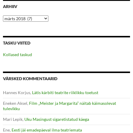
ARHIIV
Arhiiv
TASKU VIITED
Kollased taskud
VÄRSKED KOMMENTAARID
Hannes Korjus
,
Lätis kärbiti teatrite riiklikku toetust
Eneken Aksel
,
Film „Meister ja Margarita” näitab käimasolevat
tulevikku
Mari Lepik
,
Uku Masingust sigaretistatud käega
Ene
,
Eesti jäi emadepäeval ilma teatriemata