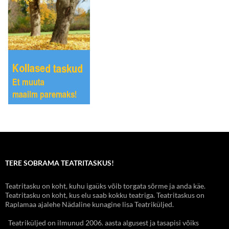
TERE SOBRAMA TEATRITASKUS!
Teatritasku on koht, kuhu igaüks võib torgata sõrme ja anda käe.
Teatritasku on koht, kus elu saab kokku teatriga. Teatritaskus on
Raplamaa ajalehe Nädaline kunagine lisa Teatriküljed.
Teatriküljed on ilmunud 2006. aasta algusest ja tasapisi võiks