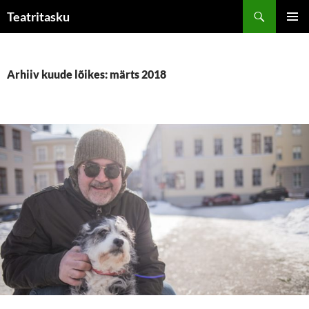
Liigu
Otsi
Teatritasku
sisu
PEAME
juurde
Arhiiv kuude lõikes: märts 2018