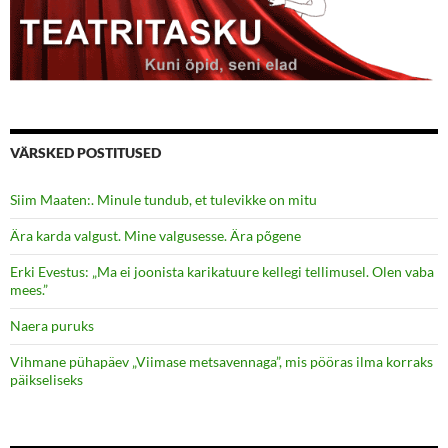
VÄRSKED POSTITUSED
Siim Maaten:. Minule tundub, et tulevikke on mitu
Ära karda valgust. Mine valgusesse. Ära põgene
Erki Evestus: „Ma ei joonista karikatuure kellegi tellimusel. Olen vaba
mees.”
Naera puruks
Vihmane pühapäev „Viimase metsavennaga”, mis pööras ilma korraks
päikseliseks