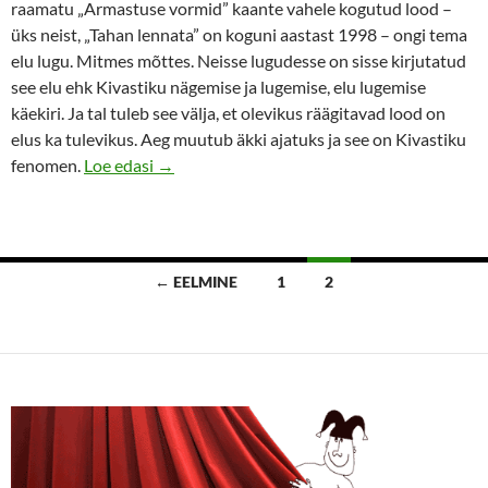
raamatu „Armastuse vormid” kaante vahele kogutud lood –
üks neist, „Tahan lennata” on koguni aastast 1998 – ongi tema
elu lugu. Mitmes mõttes. Neisse lugudesse on sisse kirjutatud
see elu ehk Kivastiku nägemise ja lugemise, elu lugemise
käekiri. Ja tal tuleb see välja, et olevikus räägitavad lood on
elus ka tulevikus. Aeg muutub äkki ajatuks ja see on Kivastiku
Vana musketäri armastuse vormid
fenomen.
Loe edasi
→
Postituste
← EELMINE
1
2
navigatsioon