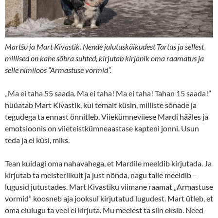
Martšu ja Mart Kivastik. Nende jalutuskäikudest Tartus ja sellest
millised on kahe sõbra suhted, kirjutab kirjanik oma raamatus ja
selle nimiloos “Armastuse vormid”.
„Ma ei taha 55 saada. Ma ei taha! Ma ei taha! Tahan 15 saada!”
hüüatab Mart Kivastik, kui temalt küsin, milliste sõnade ja
tegudega ta ennast õnnitleb. Viiekümneviiese Mardi hääles ja
emotsioonis on viieteistkümneaastase kapteni jonni. Usun
teda ja ei küsi, miks.
Tean kuidagi oma nahavahega, et Mardile meeldib kirjutada. Ja
kirjutab ta meisterlikult ja just nõnda, nagu talle meeldib –
lugusid jutustades. Mart Kivastiku viimane raamat „Armastuse
vormid” koosneb aja jooksul kirjutatud lugudest. Mart ütleb, et
oma elulugu ta veel ei kirjuta. Mu meelest ta siin eksib. Need