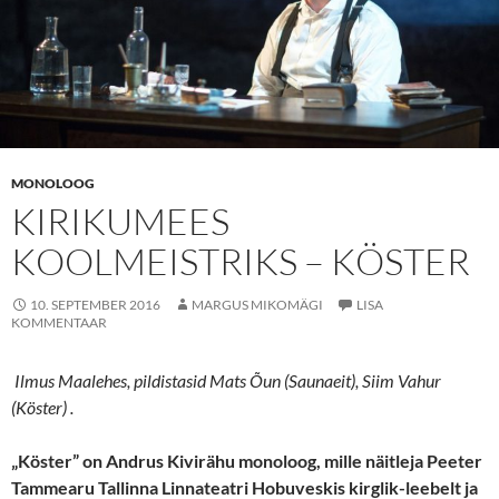
MONOLOOG
KIRIKUMEES
KOOLMEISTRIKS – KÖSTER
10. SEPTEMBER 2016
MARGUS MIKOMÄGI
LISA
KOMMENTAAR
Ilmus Maalehes, pildistasid Mats Õun (Saunaeit), Siim Vahur
(Köster) .
„
Köster” on Andrus Kivirähu monoloog, mille näitleja Peeter
Tammearu Tallinna Linnateatri Hobuveskis kirglik-leebelt ja