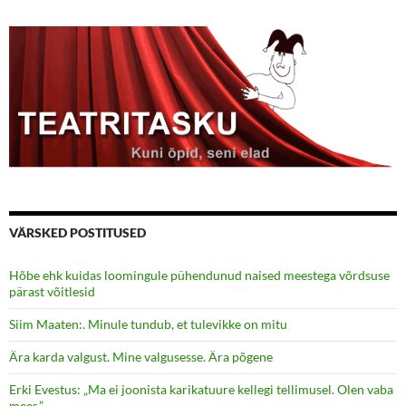
VÄRSKED POSTITUSED
Hõbe ehk kuidas loomingule pühendunud naised meestega võrdsuse
pärast võitlesid
Siim Maaten:. Minule tundub, et tulevikke on mitu
Ära karda valgust. Mine valgusesse. Ära põgene
Erki Evestus: „Ma ei joonista karikatuure kellegi tellimusel. Olen vaba
mees.”