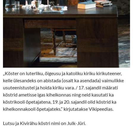
„Köster on luterliku, õigeusu ja katoliku kiriku kirikuteener,
kelle ülesandeks on abistada (osalt ka asendada) vaimulikke
usuteenistustel ja hoida kiriku vara. / 17. sajandil määrati
köstrid ametisse igas kihelkonnas ning neid kasutati ka
köstrikooli õpetajatena, 19. ja 20. sajandil olid köstrid ka
kihelkonnakooli õpetajateks.” kirjutatakse Vikipeedias.
Lutsu ja Kivirähu köstri nimi on Julk-Jüri.