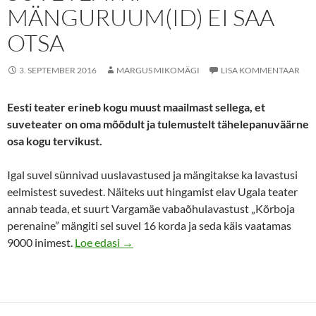
MÄNGURUUM(ID) EI SAA
OTSA
3. SEPTEMBER 2016
MARGUS MIKOMÄGI
LISA KOMMENTAAR
Eesti teater erineb kogu muust maailmast sellega, et
suveteater on oma mõõdult ja tulemustelt tähelepanuväärne
osa kogu tervikust.
Igal suvel sünnivad uuslavastused ja mängitakse ka lavastusi
eelmistest suvedest. Näiteks uut hingamist elav Ugala teater
annab teada, et suurt Vargamäe vabaõhulavastust „Kõrboja
perenaine” mängiti sel suvel 16 korda ja seda käis vaatamas
Suveteatri mänguruum(id) ei saa otsa
9000 inimest.
Loe edasi
→