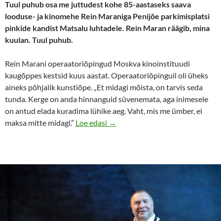
Tuul puhub osa me juttudest kohe 85-aastaseks saava
looduse- ja kinomehe Rein Maraniga Penijõe parkimisplatsi
pinkide kandist Matsalu luhtadele. Rein Maran räägib, mina
kuulan. Tuul puhub.
Rein Marani operaatoriõpingud Moskva kinoinstituudi
kaugõppes kestsid kuus aastat. Operaatoriõpinguil oli üheks
aineks põhjalik kunstiõpe. „Et midagi mõista, on tarvis seda
tunda. Kerge on anda hinnanguid süvenemata, aga inimesele
on antud elada kuradima lühike aeg. Vaht, mis me ümber, ei
Rein Maran: mida aeglasemalt kul
maksa mitte midagi.”
Loe edasi
→