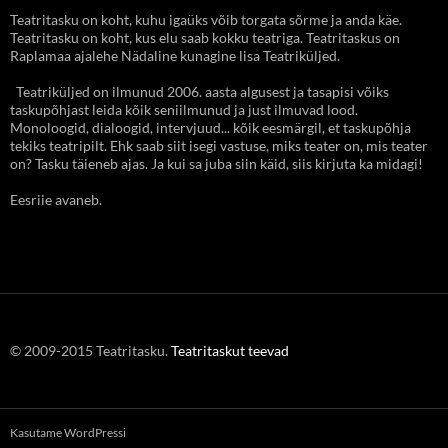
Teatritasku on koht, kuhu igaüks võib torgata sõrme ja anda käe.
Teatritasku on koht, kus elu saab kokku teatriga. Teatritaskus on
Raplamaa ajalehe Nädaline kunagine lisa Teatriküljed.
Teatriküljed on ilmunud 2006. aasta algusest ja tasapisi võiks
taskupõhjast leida kõik seniilmunud ja just ilmuvad lood.
Monoloogid, dialoogid, intervjuud... kõik eesmärgil, et taskupõhja
tekiks teatripilt. Ehk saab siit isegi vastuse, miks teater on, mis teater
on? Tasku täieneb ajas. Ja kui sa juba siin käid, siis kirjuta ka midagi!
Eesriie avaneb.
© 2009-2015 Teatritasku.
Teatritaskut teevad
Kasutame WordPressi