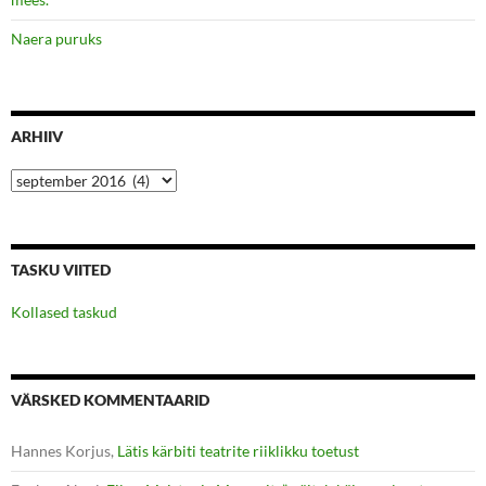
Naera puruks
ARHIIV
Arhiiv
TASKU VIITED
Kollased taskud
VÄRSKED KOMMENTAARID
Hannes Korjus
,
Lätis kärbiti teatrite riiklikku toetust