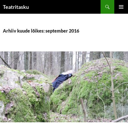
Liigu
Otsi
Teatritasku
sisu
PEAME
juurde
Arhiiv kuude lõikes: september 2016