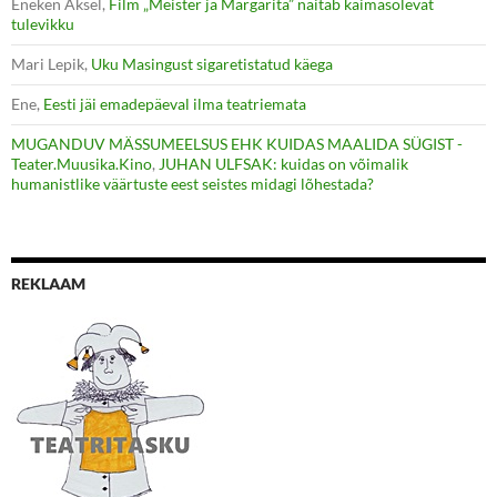
Eneken Aksel
,
Film „Meister ja Margarita” näitab käimasolevat
tulevikku
Mari Lepik
,
Uku Masingust sigaretistatud käega
Ene
,
Eesti jäi emadepäeval ilma teatriemata
MUGANDUV MÄSSUMEELSUS EHK KUIDAS MAALIDA SÜGIST -
Teater.Muusika.Kino
,
JUHAN ULFSAK: kuidas on võimalik
humanistlike väärtuste eest seistes midagi lõhestada?
REKLAAM