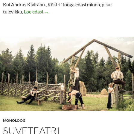
Kui Andrus Kivirähu „Köstri” looga edasi minna, pisut
Kirikumees koolmeistriks – köster
tulevikku,
Loe edasi
→
MONOLOOG
SUVETEATRI