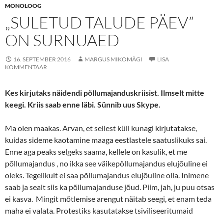
MONOLOOG
„SULETUD TALUDE PÄEV”
ON SURNUAED
16. SEPTEMBER 2016
MARGUS MIKOMÄGI
LISA
KOMMENTAAR
Kes kirjutaks näidendi põllumajanduskriisist. Ilmselt mitte
keegi. Kriis saab enne läbi. Sünnib uus Skype.
Ma olen maakas. Arvan, et sellest küll kunagi kirjutatakse,
kuidas sideme kaotamine maaga eestlastele saatuslikuks sai.
Enne aga peaks selgeks saama, kellele on kasulik, et me
põllumajandus , no ikka see väikepõllumajandus elujõuline ei
oleks. Tegelikult ei saa põllumajandus elujõuline olla. Inimene
saab ja sealt siis ka põllumajanduse jõud. Piim, jah, ju puu otsas
ei kasva. Mingit mõtlemise arengut näitab seegi, et enam teda
maha ei valata. Protestiks kasutatakse tsiviliseeritumaid