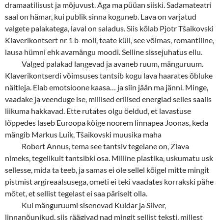
dramaatilisust ja mõjuvust. Aga ma püüan siiski. Sadamateatri
saal on hämar, kui publik sinna koguneb. Lava on varjatud
valgete palakatega, laval on saladus. Siis kõlab Pjotr T
š
aikovski
Klaverikontsert nr 1 b-moll, teate küll, see võimas, romantiline,
lausa hümni ehk avamängu moodi. Selline sissejuhatus ellu.
Valged palakad langevad ja avaneb ruum, mänguruum.
Klaverikontserdi võimsuses tantsib kogu lava haarates õbluke
näitleja. Elab emotsioone kaasa… ja siin jään ma jänni. Minge,
vaadake ja veenduge ise, millised erilised energiad selles saalis
liikuma hakkavad. Ette rutates olgu öeldud, et lavastuse
lõppedes laseb Euroopa kõige noorem linnapea Joonas, keda
mängib Markus Luik, T
š
aikovski muusika maha
Robert Annus, tema see tantsiv tegelane on, Zlava
nimeks, tegelikult tantsibki osa. Milline plastika, uskumatu usk
sellesse, mida ta teeb, ja samas ei ole sellel kõigel mitte mingit
pistmist argireaalsusega, ometi ei teki vaadates korrakski pähe
mõtet, et sellist tegelast ei saa päriselt olla.
Kui mänguruumi sisenevad Kuldar ja Silver,
linnanõunikud, siis räägivad nad mingit sellist teksti, millest