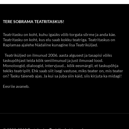
TERE SOBRAMA TEATRITASKUS!
Teatritasku on koht, kuhu igaüks võib torgata sõrme ja anda käe.
Teatritasku on koht, kus elu saab kokku teatriga. Teatritaskus on
Raplamaa ajalehe Nädaline kunagine lisa Teatriküljed.
Teatriküljed on ilmunud 2006. aasta algusest ja tasapisi võiks
taskupõhjast leida kõik seniilmunud ja just ilmuvad lood.
Monoloogid, dialoogid, intervjuud... kõik eesmärgil, et taskupõhja
tekiks teatripilt. Ehk saab siit isegi vastuse, miks teater on, mis teater
on? Tasku täieneb ajas. Ja kui sa juba siin käid, siis kirjuta ka midagi!
Eesriie avaneb.