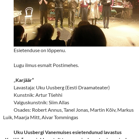
Esietenduse on lõppenu.
Lugu ilmus esmalt Postimehes.
„
Karjäär“
Lavastaja: Uku Uusberg (Eesti Draamateater)
Kunstnik: Artur T
š
ehhi
Valguskunstnik: Siim Allas
Osades: Robert Annus, Tanel Jonas, Martin Kõiv, Markus
Luik, Maarja Mitt, Aivar Tommingas
Uku Uusbergi Vanemuises esietendunud lavastus