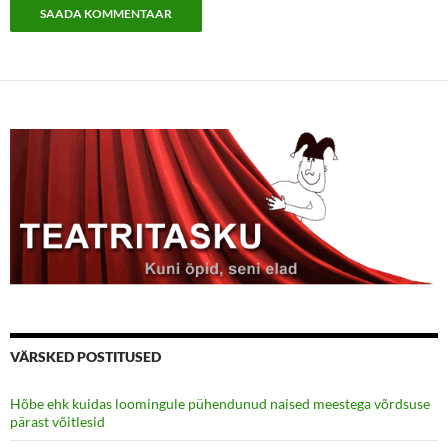
VÄRSKED POSTITUSED
Hõbe ehk kuidas loomingule pühendunud naised meestega võrdsuse
pärast võitlesid