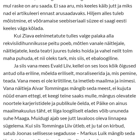
mul raske on aru saada. Ei saa aru, mis keeles käib jutt ja miks
nad ei artikuleeri ennast arusaadavaks. Hiljem alles tuleb
mõistmine, et võõramaise seebiseriaali süzee ei saagi eesti
keeles väga kõlada.
Kui Zlava eelnimetatute tulles valge palaka alla
rekvisiidihunnikusse peitu poeb, mõtlen vanale näitlejale,
näitlejatele, keda teatri juures tuleks hoida ja vahel neilt tolm
maha puhuda, et nii oleks tark, mis siis, et ebaloogiline.
Ja siis vana mees Evald Liiv, kellel on ses loos kõik õigused
antud olla eriline, mõelda eriliselt, moraliseerida ja, mis pemine,
teada. Vana mees ei ole kriitiline, ta imetleb maailma ja inimesi.
Vana näitleja Aivar Tommingas mängib seda meest, ei kujuta
nüüd enam ettegi, et keegi teine saaks mulle, mängus olevatele
noortele karjeristidele ja publikule öelda, et Päike on ainus
maailmakuulus täht, et liiga loogiliselt elades võib ununeda
suhe Maaga. Muidugi ajab see jutt lavaloos oleva linnapea
sügelema. Kui siis Tomminga Liiv ütleb, et ju tal on kirbud,
satub Joonas sellisesse segadusse
–
Markus Luik mängib seda