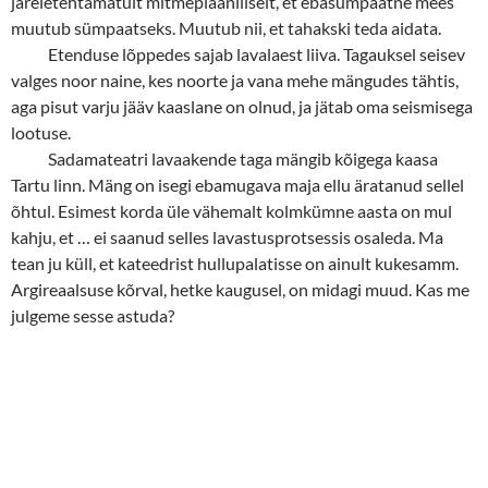
järeletehtamatult mitmeplaaniliselt, et ebasümpaatne mees
muutub sümpaatseks. Muutub nii, et tahakski teda aidata.
Etenduse lõppedes sajab lavalaest liiva. Tagauksel seisev
valges noor naine, kes noorte ja vana mehe mängudes tähtis,
aga pisut varju jääv kaaslane on olnud, ja jätab oma seismisega
lootuse.
Sadamateatri lavaakende taga mängib kõigega kaasa
Tartu linn. Mäng on isegi ebamugava maja ellu äratanud sellel
õhtul. Esimest korda üle vähemalt kolmkümne aasta on mul
kahju, et … ei saanud selles lavastusprotsessis osaleda. Ma
tean ju küll, et kateedrist hullupalatisse on ainult kukesamm.
Argireaalsuse kõrval, hetke kaugusel, on midagi muud. Kas me
julgeme sesse astuda?