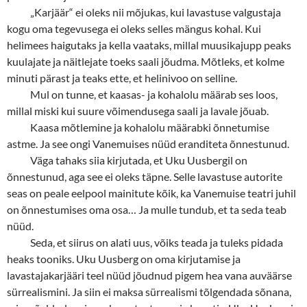
„
Karjäär“ ei oleks nii mõjukas, kui lavastuse valgustaja
kogu oma tegevusega ei oleks selles mängus kohal. Kui
helimees haigutaks ja kella vaataks, millal muusikajupp peaks
kuulajate ja näitlejate toeks saali jõudma. Mõtleks, et kolme
minuti pärast ja teaks ette, et helinivoo on selline.
Mul on tunne, et kaasas- ja kohalolu määrab ses loos,
millal miski kui suure võimendusega saali ja lavale jõuab.
Kaasa mõtlemine ja kohalolu määrabki õnnetumise
astme. Ja see ongi Vanemuises nüüd eranditeta õnnestunud.
Väga tahaks siia kirjutada, et Uku Uusbergil on
õnnestunud, aga see ei oleks täpne. Selle lavastuse autorite
seas on peale eelpool mainitute kõik, ka Vanemuise teatri juhil
on õnnestumises oma osa… Ja mulle tundub, et ta seda teab
nüüd.
Seda, et siirus on alati uus, võiks teada ja tuleks pidada
heaks tooniks. Uku Uusberg on oma kirjutamise ja
lavastajakarjääri teel nüüd jõudnud pigem hea vana auväärse
sürrealismini. Ja siin ei maksa sürrealismi tõlgendada sõnana,