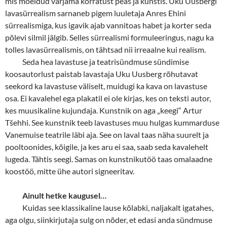
mis mõeldud varjama korratust peas ja kunstis. Uku Uusbergi
lavasürrealism sarnaneb pigem luuletaja Anres Ehini
sürrealismiga, kus igavik ajab vannitoas habet ja korter seda
põlevi silmil jälgib. Selles sürrealismi formuleeringus, nagu ka
tolles lavasürrealismis, on tähtsad nii irreaalne kui realism.
Seda hea lavastuse ja teatrisündmuse sündimise
koosautorlust paistab lavastaja Uku Uusberg rõhutavat
seekord ka lavastuse väliselt, muidugi ka kava on lavastuse
osa. Ei kavalehel ega plakatil ei ole kirjas, kes on teksti autor,
kes muusikaline kujundaja. Kunstnik on aga „keegi“ Artur
T
š
ehhi. See kunstnik teeb lavastuses muu hulgas kummarduse
Vanemuise teatrile läbi aja. See on laval taas näha suurelt ja
pooltoonides, kõigile, ja kes aru ei saa, saab seda kavalehelt
lugeda. Tähtis seegi. Samas on kunstnikutöö taas omalaadne
koostöö, mitte ühe autori signeeritav.
Ainult hetke kaugusel…
Kuidas see klassikaline lause kõlabki, naljakalt igatahes,
aga olgu, siinkirjutaja sulg on nõder, et edasi anda sündmuse