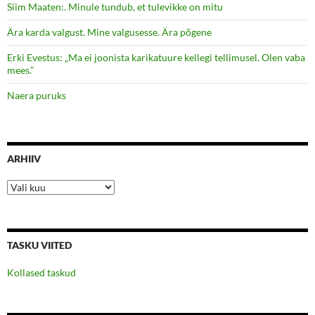
Siim Maaten:. Minule tundub, et tulevikke on mitu
Ära karda valgust. Mine valgusesse. Ära põgene
Erki Evestus: „Ma ei joonista karikatuure kellegi tellimusel. Olen vaba
mees.”
Naera puruks
ARHIIV
Arhiiv
TASKU VIITED
Kollased taskud