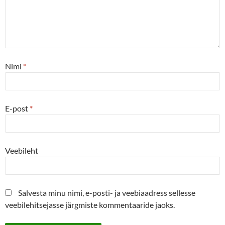
Nimi
*
E-post
*
Veebileht
Salvesta minu nimi, e-posti- ja veebiaadress sellesse
veebilehitsejasse järgmiste kommentaaride jaoks.