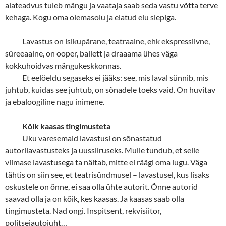
alateadvus tuleb mängu ja vaataja saab seda vastu võtta terve
kehaga. Kogu oma olemasolu ja elatud elu slepiga.
Lavastus on isikupärane, teatraalne, ehk ekspressiivne,
süreeaalne, on ooper, ballett ja draaama ühes väga
kokkuhoidvas mängukeskkonnas.
Et eelöeldu segaseks ei jääks: see, mis laval sünnib, mis
juhtub, kuidas see juhtub, on sõnadele toeks vaid. On huvitav
ja ebaloogiline nagu inimene.
Kõik kaasas tingimusteta
Uku varesemaid lavastusi on sõnastatud
autorilavastusteks ja uussiiruseks. Mulle tundub, et selle
viimase lavastusega ta näitab, mitte ei räägi oma lugu. Väga
tähtis on siin see, et teatrisündmusel – lavastusel, kus lisaks
oskustele on õnne, ei saa olla ühte autorit. Õnne autorid
saavad olla ja on kõik, kes kaasas. Ja kaasas saab olla
tingimusteta. Nad ongi. Inspitsent, rekvisiitor,
politseiautojuht…