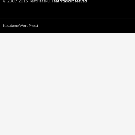
© 2009-2015 Teatritasku.
Teatritaskut teevad
Kasutame WordPressi