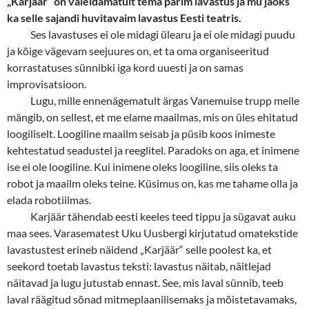
„Karjäär“ on vaieldamatult tema parim lavastus ja mu jaoks
ka selle sajandi huvitavaim lavastus Eesti teatris.
Ses lavastuses ei ole midagi ülearu ja ei ole midagi puudu
ja kõige vägevam seejuures on, et ta oma organiseeritud
korrastatuses sünnibki iga kord uuesti ja on samas
improvisatsioon.
Lugu, mille ennenägematult ärgas Vanemuise trupp meile
mängib, on sellest, et me elame maailmas, mis on üles ehitatud
loogiliselt. Loogiline maailm seisab ja püsib koos inimeste
kehtestatud seadustel ja reeglitel. Paradoks on aga, et inimene
ise ei ole loogiline. Kui inimene oleks loogiline, siis oleks ta
robot ja maailm oleks teine. Küsimus on, kas me tahame olla ja
elada robotiilmas.
Karjäär tähendab eesti keeles teed tippu ja sügavat auku
maa sees. Varasematest Uku Uusbergi kirjutatud omatekstide
lavastustest erineb näidend „Karjäär“ selle poolest ka, et
seekord toetab lavastus teksti: lavastus näitab, näitlejad
näitavad ja lugu jutustab ennast. See, mis laval sünnib, teeb
laval räägitud sõnad mitmeplaanilisemaks ja mõistetavamaks,