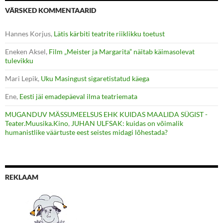
VÄRSKED KOMMENTAARID
Hannes Korjus
,
Lätis kärbiti teatrite riiklikku toetust
Eneken Aksel
,
Film „Meister ja Margarita” näitab käimasolevat
tulevikku
Mari Lepik
,
Uku Masingust sigaretistatud käega
Ene
,
Eesti jäi emadepäeval ilma teatriemata
MUGANDUV MÄSSUMEELSUS EHK KUIDAS MAALIDA SÜGIST -
Teater.Muusika.Kino
,
JUHAN ULFSAK: kuidas on võimalik
humanistlike väärtuste eest seistes midagi lõhestada?
REKLAAM