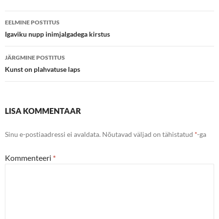
Postituste
EELMINE POSTITUS
töölaud
Igaviku nupp inimjalgadega kirstus
JÄRGMINE POSTITUS
Kunst on plahvatuse laps
LISA KOMMENTAAR
Sinu e-postiaadressi ei avaldata.
Nõutavad väljad on tähistatud
*
-ga
Kommenteeri
*