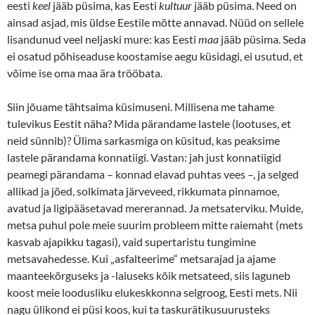
eesti
keel
jääb püsima, kas Eesti
kultuur
jääb püsima. Need on
ainsad asjad, mis üldse Eestile mõtte annavad. Nüüd on sellele
lisandunud veel neljaski mure: kas Eesti
maa
jääb püsima. Seda
ei osatud põhiseaduse koostamise aegu küsidagi, ei usutud, et
võime ise oma maa ära trööbata.
Siin jõuame tähtsaima küsimuseni. Millisena me tahame
tulevikus Eestit näha? Mida pärandame lastele (lootuses, et
neid sünnib)? Ülima sarkasmiga on küsitud, kas peaksime
lastele pärandama konnatiigi. Vastan: jah just konnatiigid
peamegi pärandama – konnad elavad puhtas vees –, ja selged
allikad ja jõed, solkimata järveveed, rikkumata pinnamoe,
avatud ja ligipääsetavad mererannad. Ja metsaterviku. Muide,
metsa puhul pole meie suurim probleem mitte raiemaht (mets
kasvab ajapikku tagasi), vaid supertaristu tungimine
metsavahedesse. Kui „asfalteerime“ metsarajad ja ajame
maanteekõrguseks ja -laiuseks kõik metsateed, siis laguneb
koost meie loodusliku elukeskkonna selgroog, Eesti mets. Nii
nagu ülikond ei püsi koos, kui ta taskurätikusuurusteks