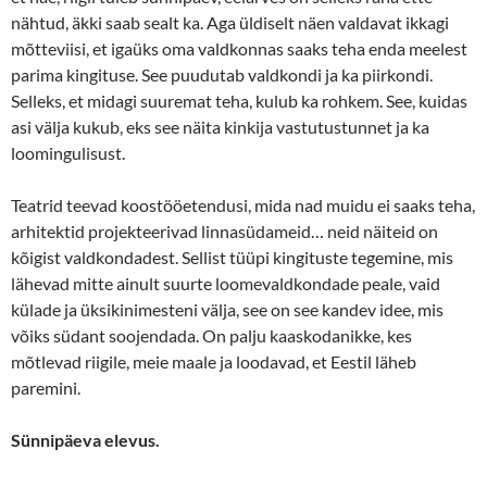
nähtud, äkki saab sealt ka. Aga üldiselt näen valdavat ikkagi
mõtteviisi, et igaüks oma valdkonnas saaks teha enda meelest
parima kingituse. See puudutab valdkondi ja ka piirkondi.
Selleks, et midagi suuremat teha, kulub ka rohkem. See, kuidas
asi välja kukub, eks see näita kinkija vastutustunnet ja ka
loomingulisust.
Teatrid teevad koostööetendusi, mida nad muidu ei saaks teha,
arhitektid projekteerivad linnasüdameid… neid näiteid on
kõigist valdkondadest. Sellist tüüpi kingituste tegemine, mis
lähevad mitte ainult suurte loomevaldkondade peale, vaid
külade ja üksikinimesteni välja, see on see kandev idee, mis
võiks südant soojendada. On palju kaaskodanikke, kes
mõtlevad riigile, meie maale ja loodavad, et Eestil läheb
paremini.
Sünnipäeva elevus.