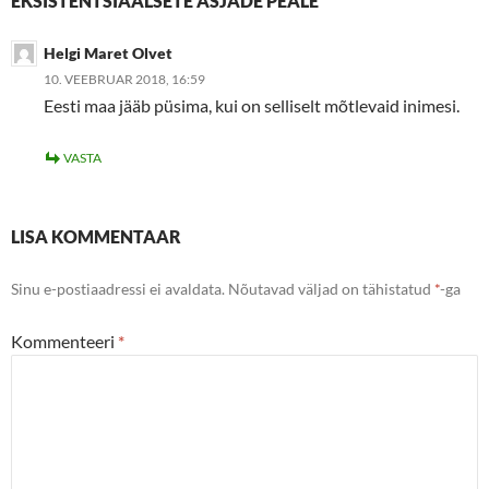
EKSISTENTSIAALSETE ASJADE PEALE”
Helgi Maret Olvet
10. VEEBRUAR 2018, 16:59
Eesti maa jääb püsima, kui on selliselt mõtlevaid inimesi.
VASTA
LISA KOMMENTAAR
Sinu e-postiaadressi ei avaldata.
Nõutavad väljad on tähistatud
*
-ga
Kommenteeri
*