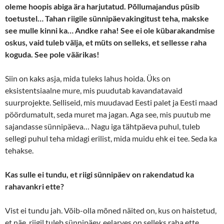
oleme hoopis abiga ära harjutatud. Põllumajandus püsib
toetustel… Tahan riigile sünnipäevakingitust teha, makske
see mulle kinni ka… Andke raha! See ei ole kübarakandmise
oskus, vaid tuleb välja, et müts on selleks, et sellesse raha
koguda. See pole väärikas!
Siin on kaks asja, mida tuleks lahus hoida. Üks on
eksistentsiaalne mure, mis puudutab kavandatavaid
suurprojekte. Selliseid, mis muudavad Eesti palet ja Eesti maad
pöördumatult, seda muret ma jagan. Aga see, mis puutub me
sajandasse sünnipäeva… Nagu iga tähtpäeva puhul, tuleb
sellegi puhul teha midagi erilist, mida muidu ehk ei tee. Seda ka
tehakse.
Kas sulle ei tundu, et riigi sünnipäev on rakendatud ka
rahavankri ette?
Vist ei tundu jah. Võib-olla mõned näited on, kus on haistetud,
et näe, riigil tuleb sünnipäev, eelarves on selleks raha ette