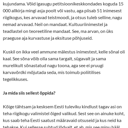
kujundama. Võid igasugu petitsioonikeskkondades koguda 15
000 allkirja mingi asja poolt või vastu, aga piisab 51 inimesest
riigikogus, kes arvavad teistmoodi, ja otsus tuleb selline, nagu
nemad arvavad. Neil on mandaat. Kultuuriinimestel ja
teadlastel on teoreetiline mandaat. See, ma arvan, on üks
praeguse aja kurvastuse ja eksituse põhjuseid.
Kuskil on ikka veel ammune mälestus inimestest, kelle sõnal oli
kaal. See sõna võib olla sama targalt, sügavalt ja sama
murelikult sõnastatud nagu toona, aga see ei pruugi
karvavõrdki mõjutada seda, mis toimub poliitilises
tegelikkuses.
Ja mida siis sellest õppida?
Kõige tähtsam ja kesksem Eesti tuleviku kindlust tagav asi on
teha riigikogu valimistel õiged valikud. Sest see on ainuke koht,
kus saab teha Eesti saatust määravaid otsuseid ja kus neid ka
tehakse. Kui sellesse suhtud lõdvalt, et ah, mis see minu hääl