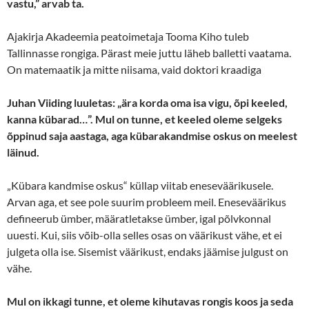
vastu,” arvab ta.
Ajakirja Akadeemia peatoimetaja Tooma Kiho tuleb
Tallinnasse rongiga. Pärast meie juttu läheb balletti vaatama.
On matemaatik ja mitte niisama, vaid doktori kraadiga
Juhan Viiding luuletas: „ära korda oma isa vigu, õpi keeled,
kanna kübarad…”. Mul on tunne, et keeled oleme selgeks
õppinud saja aastaga, aga kübarakandmise oskus on meelest
läinud.
„Kübara kandmise oskus“ küllap viitab eneseväärikusele.
Arvan aga, et see pole suurim probleem meil. Eneseväärikus
defineerub ümber, määratletakse ümber, igal põlvkonnal
uuesti. Kui, siis võib-olla selles osas on väärikust vähe, et ei
julgeta olla ise. Sisemist väärikust, endaks jäämise julgust on
vähe.
Mul on ikkagi tunne, et oleme kihutavas rongis koos ja seda