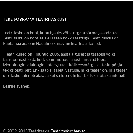
TERE SOBRAMA TEATRITASKUS!
Teatritasku on koht, kuhu igaüks võib torgata sõrme ja anda käe.
Teatritasku on koht, kus elu saab kokku teatriga. Teatritaskus on
Raplamaa ajalehe Nädaline kunagine lisa Teatriküljed.
Teatriküljed on ilmunud 2006. aasta algusest ja tasapisi võiks
taskupõhjast leida kõik seniilmunud ja just ilmuvad lood.
Monoloogid, dialoogid, intervjuud... kõik eesmärgil, et taskupõhja
tekiks teatripilt. Ehk saab siit isegi vastuse, miks teater on, mis teater
on? Tasku täieneb ajas. Ja kui sa juba siin käid, siis kirjuta ka midagi!
Eesriie avaneb.
© 2009-2015 Teatritasku.
Teatritaskut teevad