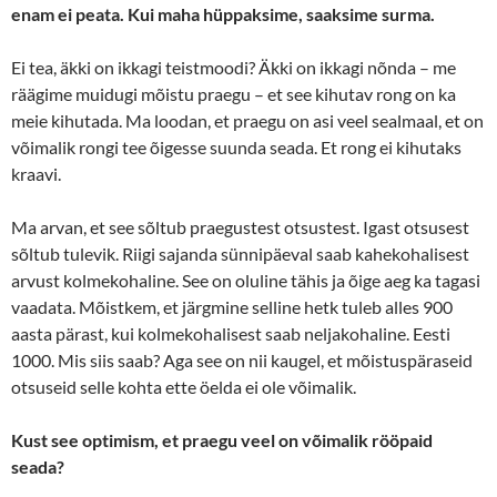
enam ei peata. Kui maha hüppaksime, saaksime surma.
Ei tea, äkki on ikkagi teistmoodi? Äkki on ikkagi nõnda – me
räägime muidugi mõistu praegu – et see kihutav rong on ka
meie kihutada. Ma loodan, et praegu on asi veel sealmaal, et on
võimalik rongi tee õigesse suunda seada. Et rong ei kihutaks
kraavi.
Ma arvan, et see sõltub praegustest otsustest. Igast otsusest
sõltub tulevik. Riigi sajanda sünnipäeval saab kahekohalisest
arvust kolmekohaline. See on oluline tähis ja õige aeg ka tagasi
vaadata. Mõistkem, et järgmine selline hetk tuleb alles 900
aasta pärast, kui kolmekohalisest saab neljakohaline. Eesti
1000. Mis siis saab? Aga see on nii kaugel, et mõistuspäraseid
otsuseid selle kohta ette öelda ei ole võimalik.
Kust see optimism, et praegu veel on võimalik rööpaid
seada?