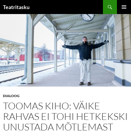
Liigu
Otsi
Teatritasku
sisu
PEAME
juurde
DIALOOG
TOOMAS KIHO: VÄIKE
RAHVAS EI TOHI HETKEKSKI
UNUSTADA MÕTLEMAST