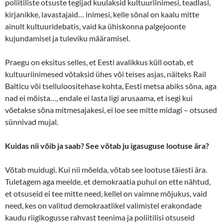
poliitiliste otsuste tegijad kuulaksid kultuuriinimesi, teadlasi,
kirjanikke, lavastajaid… inimesi, kelle sõnal on kaalu mitte
ainult kultuuridebatis, vaid ka ühiskonna palgejoonte
kujundamisel ja tuleviku määramisel.
Praegu on eksitus selles, et Eesti avalikkus küll ootab, et
kultuuriinimesed võtaksid ühes või teises asjas, näiteks Rail
Balticu või tselluloositehase kohta, Eesti metsa abiks sõna, aga
nad ei mõista…, endale ei lasta ligi arusaama, et isegi kui
võetakse sõna mitmesajakesi, ei loe see mitte midagi – otsused
sünnivad mujal.
Kuidas nii võib ja saab? See võtab ju igasuguse lootuse ära?
Võtab muidugi. Kui nii mõelda, võtab see lootuse täiesti ära.
Tuletagem aga meelde, et demokraatia puhul on ette nähtud,
et otsuseid ei tee mitte need, kellel on vaimne mõjukus, vaid
need, kes on valitud demokraatlikel valimistel erakondade
kaudu riigikogusse rahvast teenima ja poliitilisi otsuseid