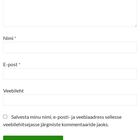
Nimi
*
E-post
*
Veebileht
Salvesta minu nimi, e-posti- ja veebiaadress sellesse
veebilehitsejasse järgmiste kommentaaride jaoks.