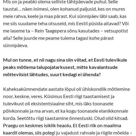
Mis on ja peabki olema selliste tähtpäevade puhul. Selle
taustal… näen inimesi, olen kohanud paljusid, kes on mures
meie rahva, keele ja maa pärast. Kui sünnipäev läbi saab, kas
me siis suudame teha otsuseid, mis Eestil püsida aitavad? Või
me laseme ta – Rein Taagepera sõnu kasutades – vetsupotist
alla? Selle juurde me peame tulema tagasi kohe pärast
sünnipäeva.
Mul on tunne, et nii nagu sina siin viitad, et Eesti tulevikule
peaks mõtlema talupojatarkusest, mitte kavalantsude
mõtteviisist lähtudes, suurt kedagi ei ühenda?
Kaheksakümnendate aastate lõpul oli ühiskondlik mõtlemine
noor, keskne, veres. Küsimus Eesti riigi taastamisest ja
tulevikust oli eksistentsiaalne siht, mis läks toonasele
põlvkonnale ja ma arvan, et ka kogu toonasele elanikkonnale
korda. Seetõttu riigi taastamine õnnestuski. Olud olid kitsa
d.
Praegu on keskmes isiklik heaolu. Et Eesti riik on maailma
kaardil olemas, siis pole
gi ju vajadust rahvale ja riigile mõelda –