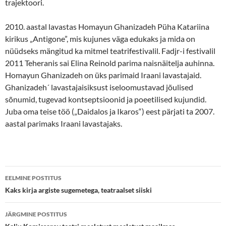
trajektoori.
2010. aastal lavastas Homayun Ghanizadeh Püha Katariina
kirikus „Antigone”, mis kujunes väga edukaks ja mida on
nüüdseks mängitud ka mitmel teatrifestivalil. Fadjr-i festivalil
2011 Teheranis sai Elina Reinold parima naisnäitelja auhinna.
Homayun Ghanizadeh on üks parimaid Iraani lavastajaid.
Ghanizadeh´ lavastajaisiksust iseloomustavad jõulised
sõnumid, tugevad kontseptsioonid ja poeetilised kujundid.
Juba oma teise töö („Daidalos ja Ikaros“) eest pärjati ta 2007.
aastal parimaks Iraani lavastajaks.
Postituste
EELMINE POSTITUS
töölaud
Kaks kirja argiste sugemetega, teatraalset siiski
JÄRGMINE POSTITUS