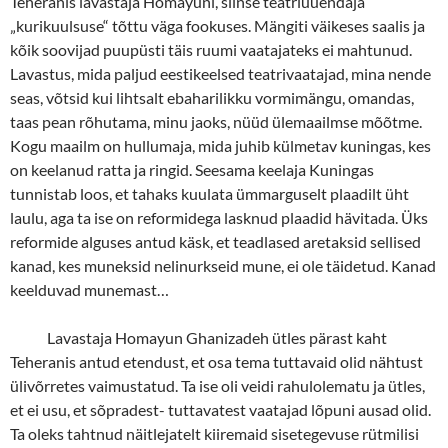
Teheranis lavastaja Homayuni, siinse teatriuuendaja
„kurikuulsuse“ tõttu väga fookuses. Mängiti väikeses saalis ja
kõik soovijad puupüsti täis ruumi vaatajateks ei mahtunud.
Lavastus, mida paljud eestikeelsed teatrivaatajad, mina nende
seas, võtsid kui lihtsalt ebaharilikku vormimängu, omandas,
taas pean rõhutama, minu jaoks, nüüd ülemaailmse mõõtme.
Kogu maailm on hullumaja, mida juhib külmetav kuningas, kes
on keelanud ratta ja ringid. Seesama keelaja Kuningas
tunnistab loos, et tahaks kuulata ümmarguselt plaadilt üht
laulu, aga ta ise on reformidega lasknud plaadid hävitada. Üks
reformide alguses antud käsk, et teadlased aretaksid sellised
kanad, kes muneksid nelinurkseid mune, ei ole täidetud. Kanad
keelduvad munemast…
Lavastaja Homayun Ghanizadeh ütles pärast kaht
Teheranis antud etendust, et osa tema tuttavaid olid nähtust
ülivõrretes vaimustatud. Ta ise oli veidi rahulolematu ja ütles,
et ei usu, et sõpradest- tuttavatest vaatajad lõpuni ausad olid.
Ta oleks tahtnud näitlejatelt kiiremaid sisetegevuse rütmilisi