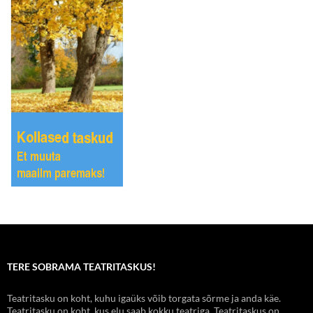
TERE SOBRAMA TEATRITASKUS!
Teatritasku on koht, kuhu igaüks võib torgata sõrme ja anda käe.
Teatritasku on koht, kus elu saab kokku teatriga. Teatritaskus on