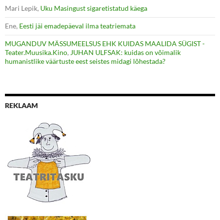
Mari Lepik
,
Uku Masingust sigaretistatud käega
Ene
,
Eesti jäi emadepäeval ilma teatriemata
MUGANDUV MÄSSUMEELSUS EHK KUIDAS MAALIDA SÜGIST -
Teater.Muusika.Kino
,
JUHAN ULFSAK: kuidas on võimalik
humanistlike väärtuste eest seistes midagi lõhestada?
REKLAAM