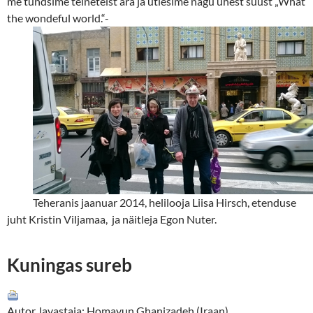
me tundsime teineteist ära ja ütlesime nagu ühest suust „What
the wondeful world.“-
Teheranis jaanuar 2014, helilooja Liisa Hirsch, etenduse
juht Kristin Viljamaa, ja näitleja Egon Nuter.
Kuningas sureb
Autor, lavastaja: Homayun Ghanizadeh (Iraan)