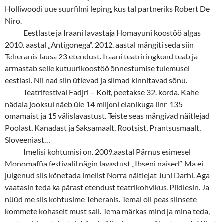
Holliwoodi uue suurfilmi leping, kus tal partneriks Robert De
Niro.
Eestlaste ja Iraani lavastaja Homayuni koostöö algas
2010. aastal „Antigonega“. 2012. aastal mängiti seda siin
Teheranis lausa 23 etendust. Iraani teatriringkond teab ja
armastab selle kutuurikoostöö õnnestumise tulemusel
eestlasi. Nii nad siin ütlevad ja silmad kinnitavad sõnu.
Teatrifestival Fadjri – Koit, peetakse 32. korda. Kahe
nädala jooksul näeb üle 14 miljoni elanikuga linn 135
omamaist ja 15 välislavastust. Teiste seas mängivad näitlejad
Poolast, Kanadast ja Saksamaalt, Rootsist, Prantsusmaalt,
Sloveeniast…
Imelisi kohtumisi on. 2009.aastal Pärnus esimesel
Monomaffia festivalil nägin lavastust „Ibseni naised”. Ma ei
julgenud siis kõnetada imelist Norra näitlejat Juni Darhi. Aga
vaatasin teda ka pärast etendust teatrikohvikus. Piidlesin. Ja
nüüd me siis kohtusime Teheranis. Temal oli peas siinsete
kommete kohaselt must sall. Tema märkas mind ja mina teda,