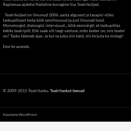
Raplamaa ajalehe Nädaline kunagine lisa Teatriküljed.
Teatriküljed on ilmunud 2006. aasta algusest ja tasapisi võiks
taskupõhjast leida kõik seniilmunud ja just ilmuvad lood.
Monoloogid, dialoogid, intervjuud... kõik eesmärgil, et taskupõhja
tekiks teatripilt. Ehk saab siit isegi vastuse, miks teater on, mis teater
on? Tasku täieneb ajas. Ja kui sa juba siin käid, siis kirjuta ka midagi!
Eesriie avaneb.
© 2009-2015 Teatritasku.
Teatritaskut teevad
Kasutame WordPressi