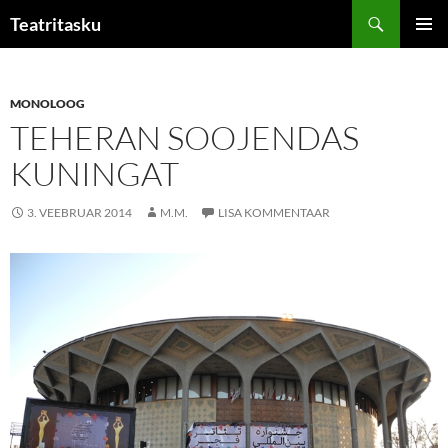
Liigu
Otsi
Teatritasku
sisu
PEAME
juurde
MONOLOOG
TEHERAN SOOJENDAS
KUNINGAT
3. VEEBRUAR 2014
M.M.
LISA KOMMENTAAR