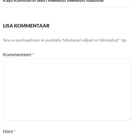
Kalju Komissarov teatri meeletust meeletust maailmas
LISA KOMMENTAAR
Sinu e-postiaadressi ei avaldata.
Nõutavad väljad on tähistatud
*
-ga
Kommenteeri
*
Nimi
*