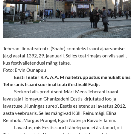
Teherani linnateateatri (Shahr) kompleks Iraani ajaarvamise
järgi aastal 1392, 29. jaanuaril. Selles teatrimajas on viis saali,
kus festivalietendusi mängitakse.
Foto: Ervin Õunapuu
Eesti Teater R.A. A.A. M näitetrupp astus menukalt üles
Teheranis Iraani suurimal teatrifestivalil Fadjr.
Seekord viis produtsent Märt Meos Teherani Iraani
lavastaja Homayun Ghanizadehi Eestis kirjutatud loo ja
lavastuse „Kuningas sureb“. Eestis esietendus lavastus 2012.
aasta veebruaris. Selles mängivad Külli Reinumägi, Elina
Reinhold, Margus Prangel, Egon Nuter ja Raivo E Tamm.
Lavastus, mis Eestis suurt tähelepanu ei äratanud, oli