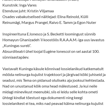
Kunstnik: Inga Vares
Etenduse juht: Kristin Viljamaa
Osades vabakutselised näitlejad: Elina Reinold, Külli
Reinumägi, Margus Prangel, Raivo E. Tamm ja Egon Nuter
Inspireerituna E.Ionesco ja S. Becketti loomingust sünnib
Homayun Ghanizadeh´il koostöös R.A.A.A.M.-iga uus lavastus
„Kuningas sureb“.
Absurditeatri ühel loojal Eugène Ionescol on sel aastal 100.
sünniaastapäev.
Vastavalt Kuninga käsule kõnnivad lossielanikud katkematult
mööda nelinurga kujulist trajektoori ja järgivad kõiki juhiseid ja
seadusi, mis Tema on pidanud oluliseks aja jooksul kehtestada.
Nad on unustanud kõik oma head mälestused. Ja kui neile
midagi minevikust meenubki, siis ei leidu selle kohta ometi
ühtegi kindlat tõestust ega dokumenti ning keegi
lossielanikest ei tea, miks nad peavad käima nelinurga kujulist