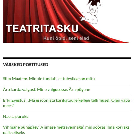
VÄRSKED POSTITUSED
Siim Maaten:. Minule tundub, et tulevikke on mitu
Ära karda valgust. Mine valgusesse. Ära põgene
Erki Evestus: „Ma ei joonista karikatuure kellegi tellimusel. Olen vaba
mees.”
Naera puruks
Vihmane pühapäev „Viimase metsavennaga”, mis pööras ilma korraks
päikseliseks