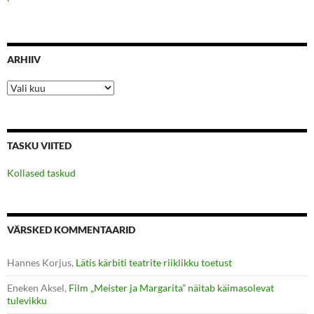
ARHIIV
Arhiiv
TASKU VIITED
Kollased taskud
VÄRSKED KOMMENTAARID
Hannes Korjus
,
Lätis kärbiti teatrite riiklikku toetust
Eneken Aksel
,
Film „Meister ja Margarita” näitab käimasolevat
tulevikku