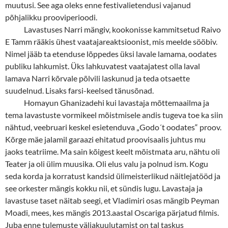
muutusi. See aga oleks enne festivalietendusi vajanud
põhjalikku prooviperioodi.
Lavastuses Narri mängiv, kookonisse kammitsetud Raivo
E Tamm rääkis ühest vaatajareaktsioonist, mis meelde sööbiv.
Nimel jääb ta etenduse lõppedes üksi lavale lamama, oodates
publiku lahkumist. Üks lahkuvatest vaatajatest olla laval
lamava Narri kõrvale põlvili laskunud ja teda otsaette
suudelnud. Lisaks farsi-keelsed tänusõnad.
Homayun Ghanizadehi kui lavastaja mõttemaailma ja
tema lavastuste vormikeel mõistmisele andis tugeva toe ka siin
nähtud, veebruari keskel esietenduva „Godo´t oodates“ proov.
Kõrge mäe jalamil garaazi ehitatud proovisaalis juhtus mu
jaoks teatriime. Ma sain kõigest keelt mõistmata aru, nähtu oli
Teater ja oli ülim muusika. Oli elus valu ja polnud ism. Kogu
seda korda ja korratust kandsid ülimeisterlikud näitlejatööd ja
see orkester mängis kokku nii, et sündis lugu. Lavastaja ja
lavastuse taset näitab seegi, et Vladimiri osas mängib Peyman
Moadi, mees, kes mängis 2013.aastal Oscariga pärjatud filmis.
Juba enne tulemuste väljakuulutamist on tal taskus