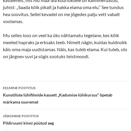
kavalehelt, mis mu maa-aia kuuriuksele on kalmmerdatud,
juhist: „Saada kõik pikalt ja hakka elama oma elu.” See tundus
hea soovitus. Sellel kevadel on me jõgedes palju vett vabalt
voolamas.
Mu selles loos on veel ka üks nähtamatu tegelane, kes kõik
meeled hapraks ja erksaks teeb. Nimelt nägin, kuidas kuldnokk
käis oma maja uudistamas. Näis, kas tuleb elama. Kui tuleb, siis
on järgnev suvi ja sügis sootuks teistmoodi.
Postituste
EELMINE POSTITUS
töölaud
Kunstiliste lühifilmide kassett „Kadumise lühikursus” õpetab
märkama suuremat
JÄRGMINE POSTITUS
Pildiruumi kinni püütud aeg