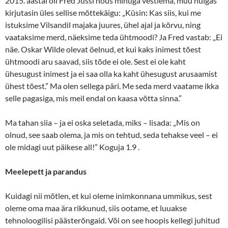
2015. aastal oli Fred Jüssi nõus minuga vestlema, muu hulgas
kirjutasin üles sellise mõttekäigu: „Küsin
:
Kas siis, kui me
istuksime Vilsandil majaka juures, ühel ajal ja kõrvu, ning
vaataksime merd, näeksime teda ühtmoodi? Ja Fred vastab: „Ei
näe. Oskar Wilde olevat öelnud, et kui kaks inimest tõest
ühtmoodi aru saavad, siis tõde ei ole. Sest ei ole kaht
ühesugust inimest ja ei saa olla ka kaht ühesugust arusaamist
ühest tõest.” Ma olen sellega päri. Me seda merd vaatame ikka
selle pagasiga, mis meil endal on kaasa võtta sinna.”
Ma tahan siia – ja ei oska seletada, miks – lisada: „Mis on
olnud, see saab olema, ja mis on tehtud, seda tehakse veel – ei
ole midagi uut päikese all!” Koguja 1.9 .
Meelepett ja parandus
Kuidagi nii mõtlen, et kui oleme inimkonnana ummikus, sest
oleme oma maa ära rikkunud, siis ootame, et luuakse
tehnoloogilisi päästerõngaid. Või on see hoopis kellegi juhitud