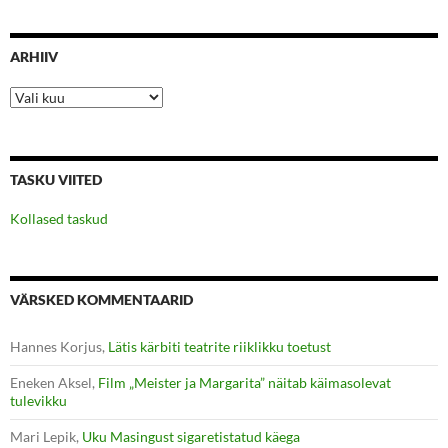
ARHIIV
Arhiiv
TASKU VIITED
Kollased taskud
VÄRSKED KOMMENTAARID
Hannes Korjus
,
Lätis kärbiti teatrite riiklikku toetust
Eneken Aksel
,
Film „Meister ja Margarita” näitab käimasolevat
tulevikku
Mari Lepik
,
Uku Masingust sigaretistatud käega