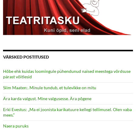
VÄRSKED POSTITUSED
Hõbe ehk kuidas loomingule pühendunud naised meestega võrdsuse
pärast võitlesid
Siim Maaten:. Minule tundub, et tulevikke on mitu
Ära karda valgust. Mine valgusesse. Ära põgene
Erki Evestus: „Ma ei joonista karikatuure kellegi tellimusel. Olen vaba
mees.”
Naera puruks