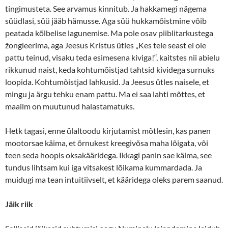
tingimusteta. See arvamus kinnitub. Ja hakkamegi nägema
süüdlasi, süü jääb hämusse. Aga süü hukkamõistmine võib
peatada kõlbelise lagunemise. Ma pole osav piiblitarkustega
žongleerima, aga Jeesus Kristus ütles „Kes teie seast ei ole
pattu teinud, visaku teda esimesena kiviga!“, kaitstes nii abielu
rikkunud naist, keda kohtumõistjad tahtsid kividega surnuks
loopida. Kohtumõistjad lahkusid. Ja Jeesus ütles naisele, et
mingu ja ärgu tehku enam pattu. Ma ei saa lahti mõttes, et
maailm on muutunud halastamatuks.
Hetk tagasi, enne ülaltoodu kirjutamist mõtlesin, kas panen
mootorsae käima, et õrnukest kreegivõsa maha lõigata, või
teen seda hoopis oksakääridega. Ikkagi panin sae käima, see
tundus lihtsam kui iga vitsakest lõikama kummardada. Ja
muidugi ma tean intuitiivselt, et kääridega oleks parem saanud.
Jäik riik