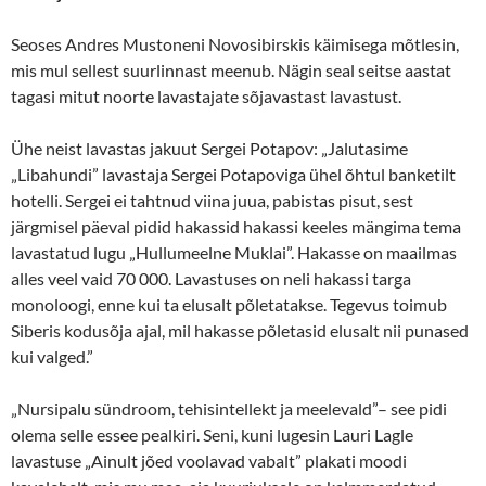
Seoses Andres Mustoneni Novosibirskis käimisega mõtlesin,
mis mul sellest suurlinnast meenub. Nägin seal seitse aastat
tagasi mitut noorte lavastajate sõjavastast lavastust.
Ühe neist lavastas jakuut Sergei Potapov: „Jalutasime
„Libahundi” lavastaja Sergei Potapoviga ühel õhtul banketilt
hotelli. Sergei ei tahtnud viina juua, pabistas pisut, sest
järgmisel päeval pidid hakassid hakassi keeles mängima tema
lavastatud lugu „Hullumeelne Muklai”. Hakasse on maailmas
alles veel vaid 70 000. Lavastuses on neli hakassi targa
monoloogi, enne kui ta elusalt põletatakse. Tegevus toimub
Siberis kodusõja ajal, mil hakasse põletasid elusalt nii punased
kui valged.”
„Nursipalu sündroom, tehisintellekt ja meelevald”– see pidi
olema selle essee pealkiri. Seni, kuni lugesin Lauri Lagle
lavastuse „Ainult jõed voolavad vabalt” plakati moodi