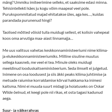
mäng? Ummiku imiteerimine selleks, et saaksime edasi minna.
Tehisintellekti käes ju kogu võim maapeal veel pole.
Purukspommitatud majad ehitatakse üles, aga kes…, kuidas
parandada purunenud hingi?
Taolised mõtted võisid tulla muidugi sellest, et kolisin vahepeal
koos oma arvutiga maa-aiast linnamajja…
Me uus valitsus vahetas keskkonnaministeeriumi nime kliima-
ja elukeskkonnaministeeriumiks. Milline sisuline muutus
sellega kaasneb, me veel ei tea. Minule oleks muidugi
meeldinud looduskaitseministeerium. Seda ilmselt ei julgetud.
Inimene on osa loodusest ja siis äkki peaks kliima juhtimise ja
metsade raiumise korraldamise kõrval hakkama ka inimesi
kaitsma. Nimi ei muuda suurt midagi ja hoiatuseks on Oskar
Wilde öelnud, et keegi pole nii rikas, et osta tagasi kadunud
aega.
Suur- ja väikerahvas