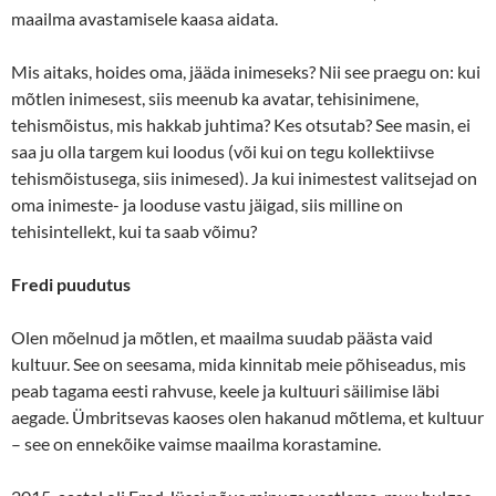
maailma avastamisele kaasa aidata.
Mis aitaks, hoides oma, jääda inimeseks? Nii see praegu on: kui
mõtlen inimesest, siis meenub ka avatar, tehisinimene,
tehismõistus, mis hakkab juhtima? Kes otsutab? See masin, ei
saa ju olla targem kui loodus (või kui on tegu kollektiivse
tehismõistusega, siis inimesed). Ja kui inimestest valitsejad on
oma inimeste- ja looduse vastu jäigad, siis milline on
tehisintellekt, kui ta saab võimu?
Fredi puudutus
Olen mõelnud ja mõtlen, et maailma suudab päästa vaid
kultuur. See on seesama, mida kinnitab meie põhiseadus, mis
peab tagama eesti rahvuse, keele ja kultuuri säilimise läbi
aegade. Ümbritsevas kaoses olen hakanud mõtlema, et kultuur
– see on ennekõike vaimse maailma korastamine.