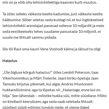
mis on ja võib olla tehisintellektiga kaasnev kurb muutus.
Ta ütles selleks väikeste keelte kadumise, just väikeste keelte
hääbumise. Sõber seletas seda kuidagi nii, et kui ingliskeelsed
tehisintellekti arendajad panevad sellesse 10 miljardit ja meie
seda eestikeelseks tehes suudame panustada 10 miljonit, ei
suuda me lihtsalt sammu pidada.
Siis lõi Raul oma kauni Vene Voshodi käima ja läinud ta oligi
Halastus
„Üle õigluse kõrgub halastus!” ütles Lembit Peterson, taas
Vikerhommikus ja Märt Treierile. Jaani kiriku õpetaja Jaan
Tamsalu kirjutas pikemalt, kui algas Andres Mustoneni
hukkamõistmine, aga ta lõpetas nii: „Halastage, enne kui on
hilja.” See tähendab – mõistke hukka süü, mitte süüdlane. Mõte
on kindlasti keerulisem, aga seda saab seletada lihtsalt:
süüdlast süüdi mõistes tundub meile, et oleme õiged