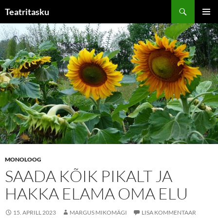
Liigu
Otsi
Teatritasku
sisu
PEAME
juurde
MONOLOOG
SAADA KÕIK PIKALT JA
HAKKA ELAMA OMA ELU
15. APRILL 2023
MARGUS MIKOMÄGI
LISA KOMMENTAAR