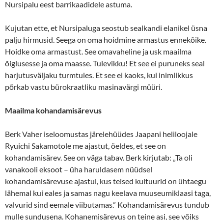
Nursipalu eest barrikaadidele astuma.
Kujutan ette, et Nursipaluga seostub sealkandi elanikel üsna
palju hirmusid. Seega on oma hoidmine armastus ennekõike.
Hoidke oma armastust. See omavaheline ja usk maailma
õiglusesse ja oma maasse. Tulevikku! Et see ei puruneks seal
harjutusväljaku turmtules. Et see ei kaoks, kui inimlikkus
põrkab vastu bürokraatliku masinavärgi müüri.
Maailma
kohandamisärevus
Berk Vaher iseloomustas järelehüüdes Jaapani heliloojale
Ryuichi Sakamotole me ajastut, öeldes, et see on
kohandamisärev. See on väga tabav. Berk kirjutab: „Ta oli
vanakooli eksoot – üha haruldasem nüüdsel
kohandamisärevuse ajastul, kus teised kultuurid on ühtaegu
lähemal kui eales ja samas nagu keelava muuseumiklaasi taga,
valvurid sind eemale viibutamas.” Kohandamisärevus tundub
mulle sundusena. Kohanemisärevus on teine asi, see võiks