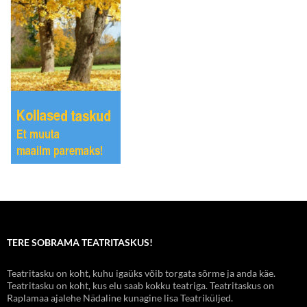
TERE SOBRAMA TEATRITASKUS!
Teatritasku on koht, kuhu igaüks võib torgata sõrme ja anda käe.
Teatritasku on koht, kus elu saab kokku teatriga. Teatritaskus on
Raplamaa ajalehe Nädaline kunagine lisa Teatriküljed.