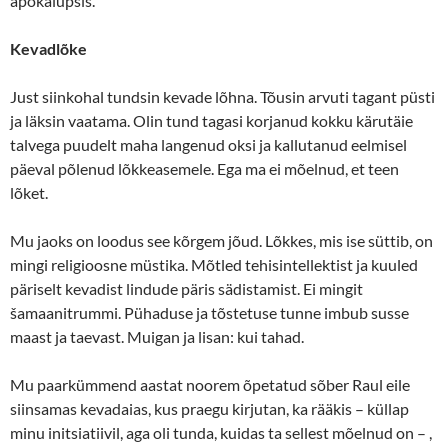
apokalüpsis.
Kevadlõke
Just siinkohal tundsin kevade lõhna. Tõusin arvuti tagant püsti
ja läksin vaatama. Olin tund tagasi korjanud kokku kärutäie
talvega puudelt maha langenud oksi ja kallutanud eelmisel
päeval põlenud lõkkeasemele. Ega ma ei mõelnud, et teen
lõket.
Mu jaoks on loodus see kõrgem jõud. Lõkkes, mis ise süttib, on
mingi religioosne müstika. Mõtled tehisintellektist ja kuuled
päriselt kevadist lindude päris sädistamist. Ei mingit
šamaanitrummi. Pühaduse ja tõstetuse tunne imbub susse
maast ja taevast. Muigan ja lisan: kui tahad.
Mu paarkümmend aastat noorem õpetatud sõber Raul eile
siinsamas kevadaias, kus praegu kirjutan, ka rääkis – küllap
minu initsiatiivil, aga oli tunda, kuidas ta sellest mõelnud on – ,