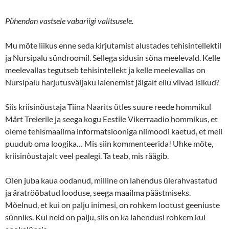
Pühendan vastsele vabariigi valitsusele.
Mu mõte liikus enne seda kirjutamist alustades tehisintellektil
ja Nursipalu sündroomil. Sellega sidusin sõna meelevald. Kelle
meelevallas tegutseb tehisintellekt ja kelle meelevallas on
Nursipalu harjutusväljaku laienemist jäigalt ellu viivad isikud?
Siis kriisinõustaja Tiina Naarits ütles suure reede hommikul
Märt Treierile ja seega kogu Eestile Vikerraadio hommikus, et
oleme tehismaailma informatsiooniga niimoodi kaetud, et meil
puudub oma loogika… Mis siin kommenteerida! Uhke mõte,
kriisinõustajalt veel pealegi. Ta teab, mis räägib.
Olen juba kaua oodanud, milline on lahendus ülerahvastatud
ja äratrööbatud looduse, seega maailma päästmiseks.
Mõelnud, et kui on palju inimesi, on rohkem lootust geeniuste
sünniks. Kui neid on palju, siis on ka lahendusi rohkem kui