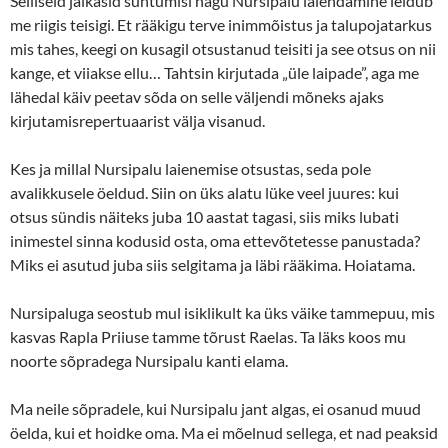
Selliseid jäikasid suhtumisi nagu Nursipalu laiendamine leidub
me riigis teisigi. Et rääkigu terve inimmõistus ja talupojatarkus
mis tahes, keegi on kusagil otsustanud teisiti ja see otsus on nii
kange, et viiakse ellu… Tahtsin kirjutada „üle laipade”, aga me
lähedal käiv peetav sõda on selle väljendi mõneks ajaks
kirjutamisrepertuaarist välja visanud.
Kes ja millal Nursipalu laienemise otsustas, seda pole
avalikkusele öeldud. Siin on üks alatu lüke veel juures: kui
otsus sündis näiteks juba 10 aastat tagasi, siis miks lubati
inimestel sinna kodusid osta, oma ettevõtetesse panustada?
Miks ei asutud juba siis selgitama ja läbi rääkima. Hoiatama.
Nursipaluga seostub mul isiklikult ka üks väike tammepuu, mis
kasvas Rapla Priiuse tamme tõrust Raelas. Ta läks koos mu
noorte sõpradega Nursipalu kanti elama.
Ma neile sõpradele, kui Nursipalu jant algas, ei osanud muud
öelda, kui et hoidke oma. Ma ei mõelnud sellega, et nad peaksid