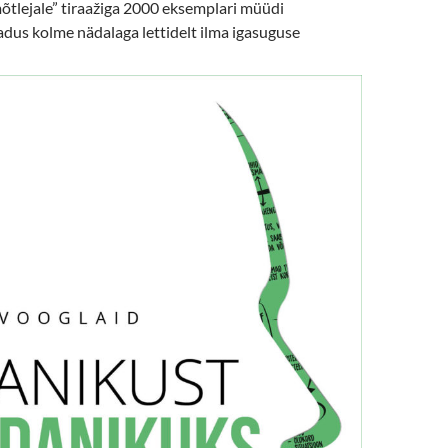
õtlejale” tiraažiga 2000 eksemplari müüdi
 kadus kolme nädalaga lettidelt ilma igasuguse