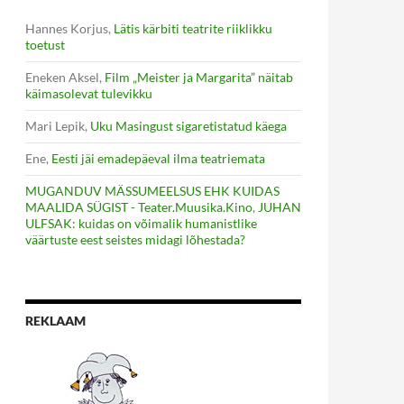
Hannes Korjus
,
Lätis kärbiti teatrite riiklikku
toetust
Eneken Aksel
,
Film „Meister ja Margarita” näitab
käimasolevat tulevikku
Mari Lepik
,
Uku Masingust sigaretistatud käega
Ene
,
Eesti jäi emadepäeval ilma teatriemata
MUGANDUV MÄSSUMEELSUS EHK KUIDAS
MAALIDA SÜGIST - Teater.Muusika.Kino
,
JUHAN
ULFSAK: kuidas on võimalik humanistlike
väärtuste eest seistes midagi lõhestada?
REKLAAM