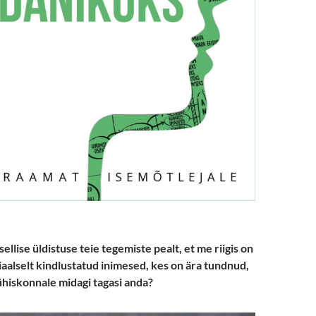
ellise üldistuse teie tegemiste pealt, et me riigis on
aalselt kindlustatud inimesed, kes on ära tundnud,
ühiskonnale midagi tagasi anda?