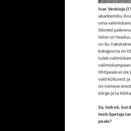
Ivar Veskioja (I.V
akadeemiku Anat
oma valimiskampa
liikmed paikneva
teine on headus,
on ilu, hakataks
kategooria on tõd
tuleb valimiska
valimiskampaania
tihtipeale ei ol
vaid küllusest j
on inimese emot
kõrge ja ta tööt
Sa, Indrek, kord
teeb õpetaja ta
peale?