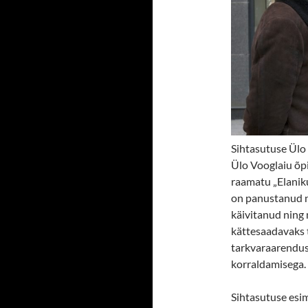
Sihtasutuse Ülo
Ülo Vooglaiu õpil
raamatu „Elanik
on panustanud ni
käivitanud ning
kättesaadavaks t
tarkvaraarendus
korraldamisega.
Sihtasutuse esi