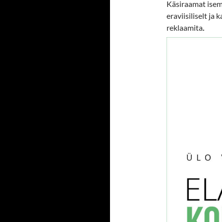
Käsiraamat isem
eraviisiliselt ja
reklaamita
.