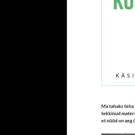
Ma tahaks teha s
tekkinud materi
et nüüd on aeg 