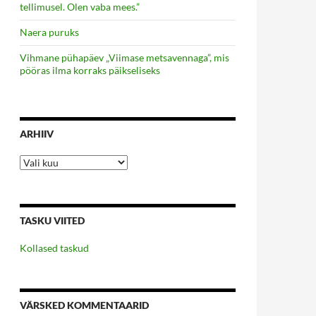
tellimusel. Olen vaba mees.”
Naera puruks
Vihmane pühapäev „Viimase metsavennaga”, mis
pööras ilma korraks päikseliseks
ARHIIV
Arhiiv
TASKU VIITED
Kollased taskud
VÄRSKED KOMMENTAARID