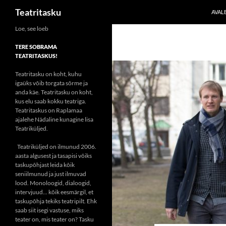
Otsi
Teatritasku
AVAL
Liigu
Loe, see loeb
sisu
TERE SOBRAMA
juurde
TEATRITASKUS!
Teatritasku on koht, kuhu
igaüks võib torgata sõrme ja
anda käe. Teatritasku on koht,
kus elu saab kokku teatriga.
Teatritaskus on Raplamaa
ajalehe Nädaline kunagine lisa
Teatriküljed.
Teatriküljed on ilmunud 2006.
aasta algusest ja tasapisi võiks
taskupõhjast leida kõik
seniilmunud ja just ilmuvad
lood. Monoloogid, dialoogid,
intervjuud... kõik eesmärgil, et
taskupõhja tekiks teatripilt. Ehk
saab siit isegi vastuse, miks
teater on, mis teater on? Tasku