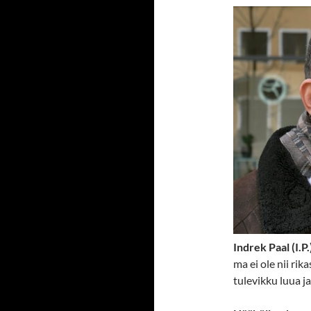
Indrek Paal (I.P.
ma ei ole nii rik
tulevikku luua j