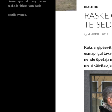
täieneb ajas. Ja kui sa juba siin
käid, siis kirjuta ka midagi!
DIALOOG
RASKE 
Eesriie avaneb.
TEISE
4. APRILL 2019
Kaks argipäevit
esmapilgul tava
nende õpetaja m
mehi käivitab j