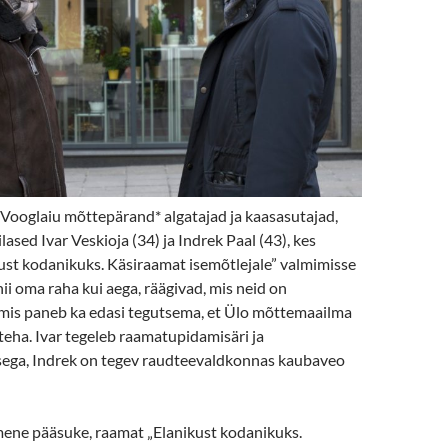
 Vooglaiu mõttepärand* algatajad ja kaasasutajad,
ased Ivar Veskioja (34) ja Indrek Paal (43), kes
ust kodanikuks. Käsiraamat isemõtlejale” valmimisse
i oma raha kui aega, räägivad, mis neid on
 mis paneb ka edasi tegutsema, et Ülo mõttemaailma
eha. Ivar tegeleb raamatupidamisäri ja
ega, Indrek on tegev raudteevaldkonnas kaubaveo
mene pääsuke, raamat „Elanikust kodanikuks.