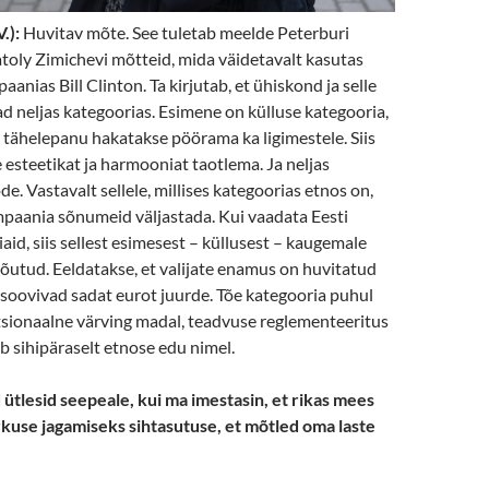
.):
Huvitav mõte. See tuletab meelde Peterburi
oly Zimichevi mõtteid, mida väidetavalt kasutas
anias Bill Clinton. Ta kirjutab, et ühiskond ja selle
d neljas kategoorias. Esimene on külluse kategooria,
 tähelepanu hakatakse pöörama ka ligimestele. Siis
e esteetikat ja harmooniat taotlema. Ja neljas
e. Vastavalt sellele, millises kategoorias etnos on,
mpaania sõnumeid väljastada. Kui vaadata Eesti
id, siis sellest esimesest – küllusest – kaugemale
e jõutud. Eeldatakse, et valijate enamus on huvitatud
a soovivad sadat eurot juurde. Tõe kategooria puhul
sionaalne värving madal, teadvuse reglementeeritus
ab sihipäraselt etnose edu nimel.
 ütlesid seepeale, kui ma imestasin, et rikas mees
rkuse jagamiseks sihtasutuse, et mõtled oma laste