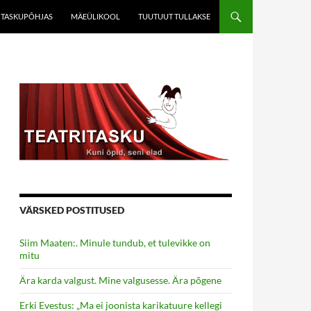
TASKUPÕHJAS
MÄEÜLIKOOL
TUUTUUT TULLAKSE
VÄRSKED POSTITUSED
Siim Maaten:. Minule tundub, et tulevikke on
mitu
Ära karda valgust. Mine valgusesse. Ära põgene
Erki Evestus: „Ma ei joonista karikatuure kellegi