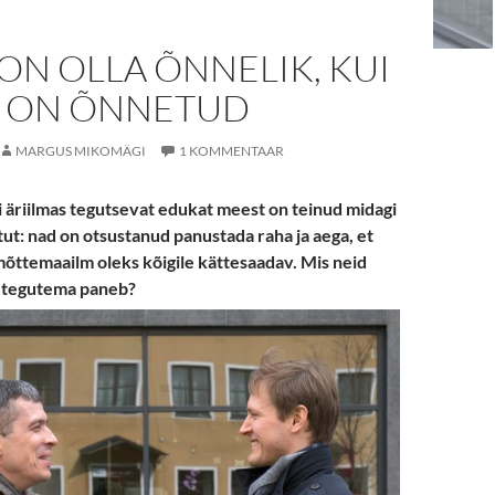
ON OLLA ÕNNELIK, KUI
D ON ÕNNETUD
MARGUS MIKOMÄGI
1 KOMMENTAAR
i äriilmas tegutsevat edukat meest on teinud midagi
tut: nad on otsustanud panustada raha ja aega, et
õttemaailm oleks kõigile kättesaadav. Mis neid
a tegutema paneb?