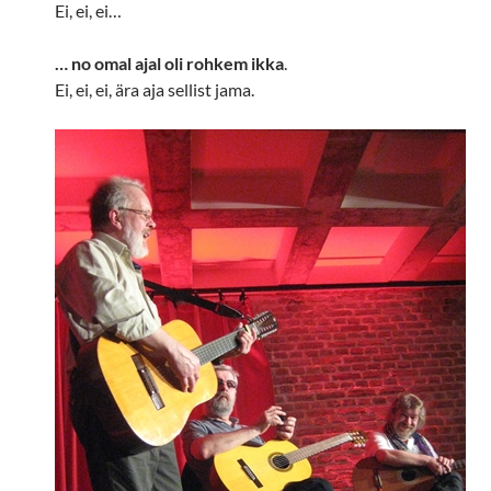
Ei, ei, ei…
… no omal ajal oli rohkem ikka
.
Ei, ei, ei, ära aja sellist jama.