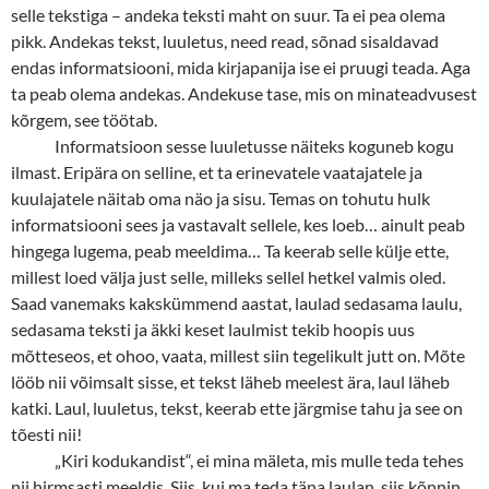
selle tekstiga – andeka teksti maht on suur. Ta ei pea olema
pikk. Andekas tekst, luuletus, need read, sõnad sisaldavad
endas informatsiooni, mida kirjapanija ise ei pruugi teada. Aga
ta peab olema andekas. Andekuse tase, mis on minateadvusest
kõrgem, see töötab.
Informatsioon sesse luuletusse näiteks koguneb kogu
ilmast. Eripära on selline, et ta erinevatele vaatajatele ja
kuulajatele näitab oma näo ja sisu. Temas on tohutu hulk
informatsiooni sees ja vastavalt sellele, kes loeb… ainult peab
hingega lugema, peab meeldima… Ta keerab selle külje ette,
millest loed välja just selle, milleks sellel hetkel valmis oled.
Saad vanemaks kakskümmend aastat, laulad sedasama laulu,
sedasama teksti ja äkki keset laulmist tekib hoopis uus
mõtteseos, et ohoo, vaata, millest siin tegelikult jutt on. Mõte
lööb nii võimsalt sisse, et tekst läheb meelest ära, laul läheb
katki. Laul, luuletus, tekst, keerab ette järgmise tahu ja see on
tõesti nii!
„
Kiri kodukandist“, ei mina mäleta, mis mulle teda tehes
nii hirmsasti meeldis. Siis, kui ma teda täna laulan, siis kõnnin