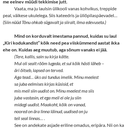
me eelnev müüdi tekkimise jutt.
Vaata, ma ju laulsin ülikooli vanas kohvikus, treppide
peal, väikese ukulelega. Siis kateedris ja üliõpilaspäevadel…
(Siin nüüd Tõnu ohkab sügavalt ja siiralt, ilma edevuseta.)
Mind on korduvalt imestama pannud, kuidas su laul
„Kiri kodukandist“ kõik need pea viiskümmend aastat ikka
ehe on. Kuidas aeg muutub, aga sõnum vanaks ei jää.
(Tere, kallis, sain su kirja kätte.
Mul oli sealt rõõm lugeda, et sul kõik hästi läheb –
äri õitseb, lapsed on terved.
Aga tead… üks asi tundus imelik. Minu meelest
sa juba eelmises kirjas küsisid, et
mis meil siin uudist on. Minu meelest ma siis
juba vastasin, et ega meil ei ole ju siin
midagi uudist. Maakoht, kõik on vanad,
noored on ära linna läinud, uudised on ju
teil seal linnas… .
See on andekate asjade eriline omadus, eripära. Nii on ka