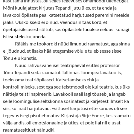
kasutama innustas, oli selles tegevuses omamoodi ülienergiat.
Mõni kuulajatest kirjutas Tepandi jutu üles, et ta enda ja
lavakooliõpilaste peal katsetatud harjutused paremini meelde
jääks. Ükskõikseid ei olnud. Veendusin taas kord, et
õpetajaisiksusest sõltub
, kas õpilastele luuakse eeldusi kunagi
isiksusteks kujuneda.
Rääkisime tookordki nüüd ilmunud raamatust, aga sinna
ei jõudnud, et lisaks hääletegemise võlule tuleb sesse sisse
Tõnu elu kunstis.
Nüüd rahvusvahelisel teatripäeval esitles professor
Tõnu Tepandi seda raamatut Tallinnas Toompea lavakoolis,
toeks oma teatriõpilased. Katsetamiseks ehk ja
kontrollimiseks, sest ega see teistmoodi ole kui teatris, kus üks
näitleja teist inspireerib. Lavakooli saali lagi tõuseb ja langeb
selle loomingulise seltskonna sosinatest ja karjetest ilmselt ka
siis, kui nad harjutavad. Esitlusel harjutusi ette kandes oli see
tegevus isegi pisut ehmatav. Kirjastaja Sirje Endre, kes raamatu
välja andis, oli emotsionaalne ja ütles, et pole
iial
nii elusat
raamatuesitlust näinudki.