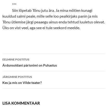
***
Siin lõpetab Tõnu jutu ära. Ja mina mõtlen kunagi
kuuldud salmi peale, mille selle loo pealkirjaks panin ja mis
Tõnu ütlemise järgi peaaegu ainus enda tehtud luuletus olevat.
Üks on vist veel, aga see ei tule seekord meelde.
Postituste
EELMINE POSTITUS
töölaud
Ärdunsoldani pärisnimi on Puhastus
JÄRGMINE POSTITUS
Kes ja mis on Vilde teater?
LISA KOMMENTAAR