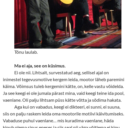
Tõnu laulab.
Ma ei aja, see on küsimus.
Ei ole nii. Lihtsalt, survestatud aeg, sellisel ajal on
inimestel tegevusmotiive kergem leida, mootor läheb paremini
käima. Võimsus tuleb kergemini kätte, on, kelle vastu võidelda.
Ja see keegi ei ole jumala pärast mina, vaid keegi teine ida pool,
vaenlane. Oli palju lihtsam püss kätte võtta ja sõdima hakata.
Aga kui on vabadus, keegi ei dikteeri, ei sunni, ei suuna,
siis on palju raskem leida oma mootorile motiivi käivitumiseks.
Vabaduse puhul vaenlane… mis kuradima vaenlane, häda
kipub olema sinus eneses ja siis seal nii väga võitlema ei kipu.