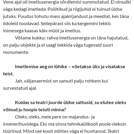
Vene ajal oli imetlusenergia võrdlemisi summutatud. Ei olnudki
väga kedagi imetleda. Poliitikud ja riigijuhid ei tulnud üldse
jutuks. Puudus tohutu mass ajakirjandust ja meediat, kes täna
iidoleid toodavad. Sellepärast siis ka kergemini tekkis
inimesega kaasas käiv müüt ja imetlus.
Võtame kokku: rahva imetlusenergia on täna hajutatud,
on palju objekte ja ei saagi tekkida väga tugevaid suuri
monumente.
Imetlemise aeg on lühike – võetakse üks ja visatakse
teist.
Jah, väljanaermist on samuti palju rohkem kui
survestatud ajal.
Kuidas sa teatri juurde üldse sattusid, su elutee oleks
võinud ju hoopis teisiti minna?
Oleks, oleks, meie pere on majandus- ja
insenerihuvidega. Eks ma sinna tehnikaülikooli poole oleksin
tüürinud. Mind see kooli mõttes väga ei huvitanud. Teatri