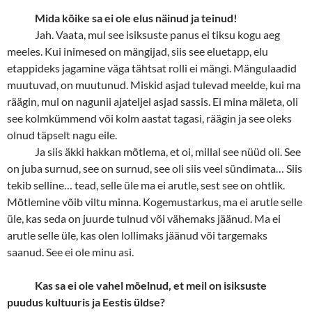
Mida kõike sa ei ole elus näinud ja teinud!
Jah. Vaata, mul see isiksuste panus ei tiksu kogu aeg
meeles. Kui inimesed on mängijad, siis see eluetapp, elu
etappideks jagamine väga tähtsat rolli ei mängi. Mängulaadid
muutuvad, on muutunud. Miskid asjad tulevad meelde, kui ma
räägin, mul on nagunii ajateljel asjad sassis. Ei mina mäleta, oli
see kolmkümmend või kolm aastat tagasi, räägin ja see oleks
olnud täpselt nagu eile.
Ja siis äkki hakkan mõtlema, et oi, millal see nüüd oli. See
on juba surnud, see on surnud, see oli siis veel sündimata… Siis
tekib selline… tead, selle üle ma ei arutle, sest see on ohtlik.
Mõtlemine võib viltu minna. Kogemustarkus, ma ei arutle selle
üle, kas seda on juurde tulnud või vähemaks jäänud. Ma ei
arutle selle üle, kas olen lollimaks jäänud või targemaks
saanud. See ei ole minu asi.
Kas sa ei ole vahel mõelnud, et meil on isiksuste
puudus kultuuris ja Eestis üldse?