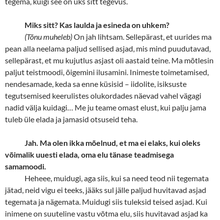
tegema, kuigi see on üks sitt tegevus.
Miks sitt? Kas laulda ja esineda on uhkem?
(Tõnu muheleb)
On jah lihtsam. Sellepärast, et uurides ma
pean alla neelama paljud sellised asjad, mis mind puudutavad,
sellepärast, et mu kujutlus asjast oli aastaid teine. Ma mõtlesin
paljut teistmoodi, õigemini ilusamini. Inimeste toimetamised,
nendesamade, keda sa enne küsisid – iidolite, isiksuste
tegutsemised keerulistes olukordades näevad
vahel vägagi
nadid välja kuidagi… Me ju teame omast elust, kui palju jama
tuleb üle elada ja jamasid otsuseid teha.
Jah. Ma olen ikka mõelnud, et ma ei elaks, kui oleks
võimalik uuesti elada, oma elu tänase teadmisega
samamoodi.
Heheee, muidugi, aga siis, kui sa need teod nii tegemata
jätad, neid vigu ei teeks, jääks sul jälle paljud huvitavad asjad
tegemata ja nägemata. Muidugi siis tuleksid teised asjad. Kui
inimene on suuteline vastu võtma elu, siis huvitavad asjad ka