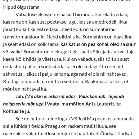
Kipud õigustama.
Vabaduse eksistentsiaalsed hirmud… kas elada edasi,
kas raha on, kas sust peetakse lugu, kas sa ametiredelil ikka
jõuad küllalt kiiresti edasi… need kõik on surmahirmu
transformatsioonid. Need olid siis ka. Surmahirm on baasiline
ja sealt edasi on kõik sama,
kas katus on pea kohal, oled sa suur
või väike.
Survestatud olekuga riigis saad kõik ajada survestaja
kaela, kõik häda ja viletsuse. Kui on vabadus, siis sõltub sust
endast nii palju ja süüdistada ka ei ole kedagi. On eredaid
sähvatusi, isiksusi palju ka täna, aga nad ei ole nii nähtavad.
Kuidagi niimoodi ma mõtlen seda asja. Rääkimata sellest, et
mõni on nähtaval ka.
Jah.
(Ma äkki ei oska siit edasi. Paus kannab. Tepandi
hoiab seda mõnuga.)
Vaata, ma mõtlen Ants Lauterit, te
kohtusite ju.
See on natuke teine lugu.
(Mõtleb)
Ma pean oskama seda
sulle lühidalt öelda. Praegu on raskem müüti luua, see
naerdakse välja. Imetlusenergia on hajutatud. Õndsal-õudsal