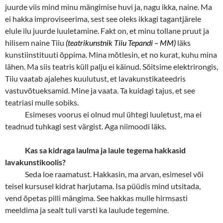
juurde viis mind minu mängimise huvi ja, nagu ikka, naine. Ma
ei hakka improviseerima, sest see oleks ikkagi tagantjärele
elule ilu juurde luuletamine. Fakt on, et minu tollane pruut ja
hilisem naine Tiiu
(teatrikunstnik Tiiu Tepandi – MM)
läks
kunstiinstituuti õppima. Mina mõtlesin, et no kurat, kuhu mina
lähen. Ma siis teatris küll palju ei käinud. Sõitsime elektrirongis,
Tiiu vaatab ajalehes kuulutust, et lavakunstikateedris
vastuvõtueksamid. Mine ja vaata. Ta kuidagi tajus, et see
teatriasi mulle sobiks.
Esimeses voorus ei olnud mul ühtegi luuletust, ma ei
teadnud tuhkagi sest värgist. Aga niimoodi läks.
Kas sa kidraga laulma ja laule tegema hakkasid
lavakunstikoolis?
Seda loe raamatust. Hakkasin, ma arvan, esimesel või
teisel kursusel kidrat harjutama. Isa püüdis mind utsitada,
vend õpetas pilli mängima. See hakkas mulle hirmsasti
meeldima ja sealt tuli varsti ka laulude tegemine.