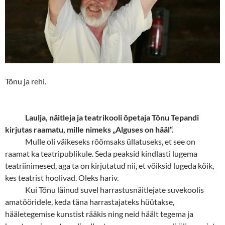
Tõnu ja rehi.
Laulja, näitleja ja teatrikooli õpetaja Tõnu Tepandi
kirjutas raamatu, mille nimeks „Alguses on hääl“.
Mulle oli väikeseks rõõmsaks üllatuseks, et see on
raamat ka teatripublikule. Seda peaksid kindlasti lugema
teatriinimesed, aga ta on kirjutatud nii, et võiksid lugeda kõik,
kes teatrist hoolivad. Oleks hariv.
Kui Tõnu läinud suvel harrastusnäitlejate suvekoolis
amatööridele, keda täna harrastajateks hüütakse,
hääletegemise kunstist rääkis ning neid häält tegema ja