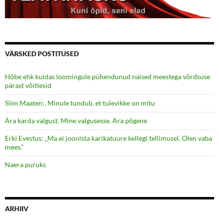
VÄRSKED POSTITUSED
Hõbe ehk kuidas loomingule pühendunud naised meestega võrdsuse
pärast võitlesid
Siim Maaten:. Minule tundub, et tulevikke on mitu
Ära karda valgust. Mine valgusesse. Ära põgene
Erki Evestus: „Ma ei joonista karikatuure kellegi tellimusel. Olen vaba
mees.”
Naera puruks
ARHIIV