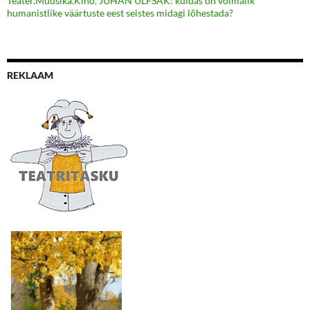
Teater.Muusika.Kino
,
JUHAN ULFSAK: kuidas on võimalik
humanistlike väärtuste eest seistes midagi lõhestada?
REKLAAM