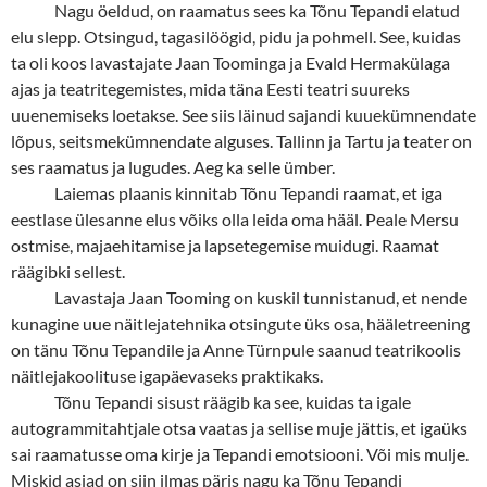
Nagu öeldud, on raamatus sees ka Tõnu Tepandi elatud
elu slepp. Otsingud, tagasilöögid, pidu ja pohmell. See, kuidas
ta oli koos lavastajate Jaan Toominga ja Evald Hermakülaga
ajas ja teatritegemistes, mida täna Eesti teatri suureks
uuenemiseks loetakse. See siis läinud sajandi kuuekümnendate
lõpus, seitsmekümnendate alguses. Tallinn ja Tartu ja teater on
ses raamatus ja lugudes. Aeg ka selle ümber.
Laiemas plaanis kinnitab Tõnu Tepandi raamat, et iga
eestlase ülesanne elus võiks olla leida oma hääl. Peale Mersu
ostmise, majaehitamise ja lapsetegemise muidugi. Raamat
räägibki sellest.
Lavastaja Jaan Tooming on kuskil tunnistanud, et nende
kunagine uue näitlejatehnika otsingute üks osa, hääletreening
on tänu Tõnu Tepandile ja Anne Türnpule saanud teatrikoolis
näitlejakoolituse igapäevaseks praktikaks.
Tõnu Tepandi sisust räägib ka see, kuidas ta igale
autogrammitahtjale otsa vaatas ja sellise muje jättis, et igaüks
sai raamatusse oma kirje ja Tepandi emotsiooni. Või mis mulje.
Miskid asjad on siin ilmas päris nagu ka Tõnu Tepandi