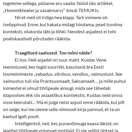
tegeleme sellega, püüame aru saada. Nüüd üks artikkel,
„Hommikteater ja vasakmarss“ ilmub TEMUKIs.
Nii et meil oli Irdiga hea klapp. Tark inimene oli.
Iseõppinud. Enne, kui hakata midagi hindama, pead tundma
konteksti, olukorda läbi ja lõhki. Nendest asjadest ei tohi
pealiskaudselt põrutades rääkida.
Traagilised saatused. Too mõni näide?
Ei too. Neil asjadel on suur maht. Kuidas Vene
teenistused, kes tegid suurriiki, kasutasid ära Eesti
loomeinimeste „vabadus, võrdsus, vendlus„ vaimustust. See
vaimustus tuli siia Prantsusmaalt, Saksamaalt… ja mille puhul
inimestel ei olnud tihtipeale aimugi, mida see tähedab
idapoolses ehk siis asiaatlikus kontekstis. Kuidas neid sinna
sisse keerutati… Ma ei julge neist asjust enne rääkida, kui pilt
on selge, kui me oleme selle niimoodi kirja pannud, et ta on
kaetud igalt poolt.
Intelligentsil, neil, kes punavõimuga kaasa läksid, on
igaühel tihtipeale erinevad motiivid. Ei ole sellist ühtset ja