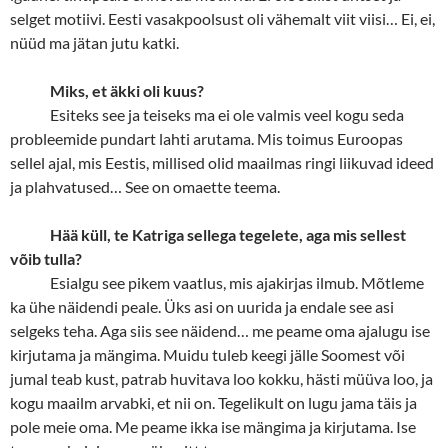
selget motiivi. Eesti vasakpoolsust oli vähemalt viit viisi… Ei, ei,
nüüd ma jätan jutu katki.
Miks, et äkki oli kuus?
Esiteks see ja teiseks ma ei ole valmis veel kogu seda
probleemide pundart lahti arutama. Mis toimus Euroopas
sellel ajal, mis Eestis, millised olid maailmas ringi liikuvad ideed
ja plahvatused… See on omaette teema.
Hää küll, te Katriga sellega tegelete, aga mis sellest
võib tulla?
Esialgu see pikem vaatlus, mis ajakirjas
ilmub. Mõtleme
ka ühe näidendi peale. Üks asi on uurida ja endale see asi
selgeks teha. Aga siis see näidend… me peame oma ajalugu ise
kirjutama ja mängima. Muidu tuleb keegi jälle Soomest või
jumal teab kust, patrab huvitava loo kokku, hästi müüva loo, ja
kogu maailm arvabki, et nii on. Tegelikult on lugu jama täis ja
pole meie oma. Me peame ikka ise mängima ja kirjutama. Ise