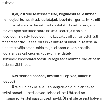
tulevad.
Ajal, kui teie teatrisse tulite, kogunesid selle ümber
heliloojad, kunstnikud, luuletajad, loovintelligents. Miks nii?
Sellel ajal olid lasketiirud kuulutatud asutusteks, kus
rahvas õpib pursuide pihta laskma. Teater ja kino olid
ideoloogiline relv. Ideoloogiline kasvatus oli suhteliselt hästi
finantseeritud. Ja seal oli siis ka üht-teist lubatud, teatris sai
üht-teist välja öelda, mida mujal ei saanud. Ja sinna siis
loojarahvas ka kogunes kuuekümnendatel-
seitsmekümnendatel tõesti. Praegu seda muret ei ole, et peab
ütlema läbi lillede.
Kas tänased noored , kes siin sul õpivad, luuletusi
loevad?
Ära nüüd hakka jälle. Läbi aegade on olnud erinevad
seltskonnad – ühed loevad, teised ei loe. Ühtedel on
niisugused, teistel naasugused huvid. Üks ei ole teisest halvem.