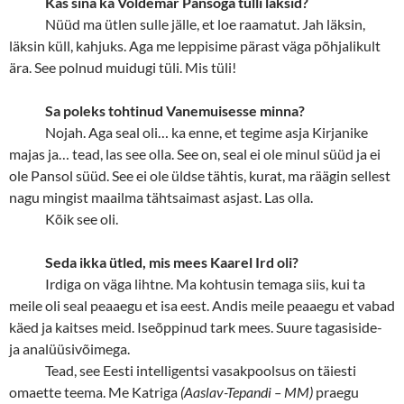
Kas sina ka Voldemar Pansoga tülli läksid?
Nüüd ma ütlen sulle jälle, et loe raamatut. Jah läksin,
läksin küll, kahjuks. Aga me leppisime pärast väga põhjalikult
ära. See polnud muidugi tüli. Mis tüli!
Sa poleks tohtinud Vanemuisesse minna?
Nojah. Aga seal oli… ka enne, et tegime asja Kirjanike
majas ja… tead, las see olla. See on, seal ei ole minul süüd ja ei
ole Pansol süüd. See ei ole üldse tähtis, kurat, ma räägin sellest
nagu mingist maailma tähtsaimast asjast. Las olla.
Kõik see oli.
Seda ikka ütled, mis mees Kaarel Ird oli?
Irdiga on väga lihtne. Ma kohtusin temaga siis, kui ta
meile oli seal peaaegu et isa eest. Andis meile peaaegu et vabad
käed ja kaitses meid. Iseõppinud tark mees. Suure tagasiside-
ja analüüsivõimega.
Tead, see Eesti intelligentsi vasakpoolsus on täiesti
omaette teema. Me Katriga
(Aaslav-Tepandi – MM)
praegu