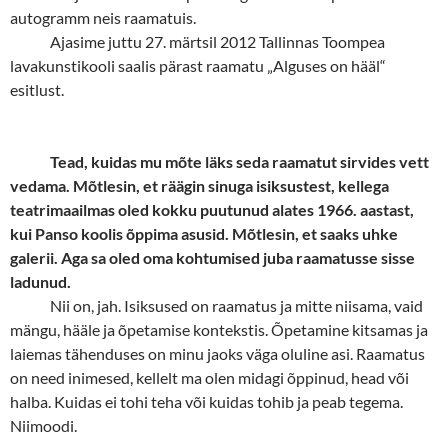
autogramm neis raamatuis.
Ajasime juttu 27. märtsil 2012 Tallinnas Toompea
lavakunstikooli saalis pärast raamatu „Alguses on hääl“
esitlust.
Tead, kuidas mu mõte läks seda raamatut sirvides vett
vedama. Mõtlesin, et räägin sinuga isiksustest, kellega
teatrimaailmas oled kokku puutunud alates 1966. aastast,
kui Panso koolis õppima asusid. Mõtlesin, et saaks uhke
galerii. Aga sa oled oma kohtumised juba raamatusse sisse
ladunud.
Nii on, jah. Isiksused on raamatus ja mitte niisama, vaid
mängu, hääle ja õpetamise kontekstis. Õpetamine kitsamas ja
laiemas tähenduses on minu jaoks väga oluline asi. Raamatus
on need inimesed, kellelt ma olen midagi õppinud, head või
halba. Kuidas ei tohi teha või kuidas tohib ja peab tegema.
Niimoodi.