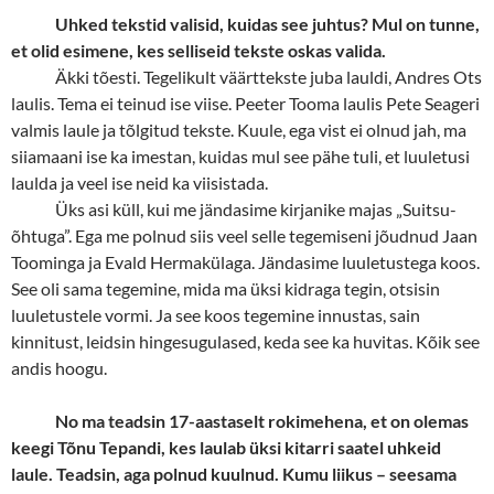
Uhked tekstid valisid, kuidas see juhtus? Mul on tunne,
et olid esimene, kes selliseid tekste oskas valida.
Äkki tõesti. Tegelikult väärttekste juba lauldi, Andres Ots
laulis. Tema ei teinud ise viise. Peeter Tooma laulis Pete Seageri
valmis laule ja tõlgitud tekste. Kuule, ega vist ei olnud jah, ma
siiamaani ise ka imestan, kuidas mul see pähe tuli, et luuletusi
laulda ja veel ise neid ka viisistada.
Üks asi küll, kui me jändasime kirjanike majas „Suitsu-
õhtuga”. Ega me polnud siis veel selle tegemiseni jõudnud Jaan
Toominga ja Evald Hermakülaga. Jändasime luuletustega koos.
See oli sama tegemine, mida ma üksi kidraga tegin, otsisin
luuletustele vormi. Ja see koos tegemine innustas, sain
kinnitust, leidsin hingesugulased, keda see ka huvitas. Kõik see
andis hoogu.
No ma teadsin 17-aastaselt rokimehena, et on olemas
keegi Tõnu Tepandi, kes laulab üksi kitarri saatel uhkeid
laule. Teadsin, aga polnud kuulnud. Kumu liikus – seesama