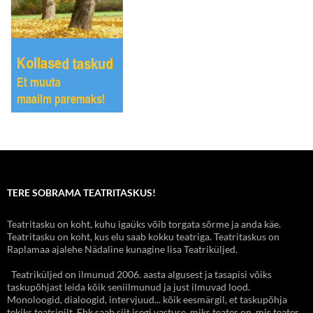
TERE SOBRAMA TEATRITASKUS!
Teatritasku on koht, kuhu igaüks võib torgata sõrme ja anda käe.
Teatritasku on koht, kus elu saab kokku teatriga. Teatritaskus on
Raplamaa ajalehe Nädaline kunagine lisa Teatriküljed.
Teatriküljed on ilmunud 2006. aasta algusest ja tasapisi võiks
taskupõhjast leida kõik seniilmunud ja just ilmuvad lood.
Monoloogid, dialoogid, intervjuud... kõik eesmärgil, et taskupõhja
tekiks teatripilt. Ehk saab siit isegi vastuse, miks teater on, mis teater