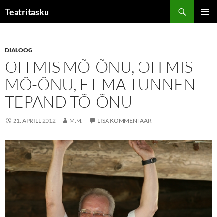
Liigu
Otsi
Teatritasku
sisu
PEAME
juurde
DIALOOG
OH MIS MÕ-ÕNU, OH MIS
MÕ-ÕNU, ET MA TUNNEN
TEPAND TÕ-ÕNU
21. APRILL 2012
M.M.
LISA KOMMENTAAR