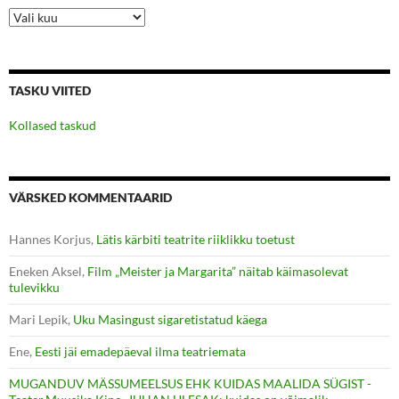
Arhiiv
TASKU VIITED
Kollased taskud
VÄRSKED KOMMENTAARID
Hannes Korjus
,
Lätis kärbiti teatrite riiklikku toetust
Eneken Aksel
,
Film „Meister ja Margarita” näitab käimasolevat
tulevikku
Mari Lepik
,
Uku Masingust sigaretistatud käega
Ene
,
Eesti jäi emadepäeval ilma teatriemata
MUGANDUV MÄSSUMEELSUS EHK KUIDAS MAALIDA SÜGIST -