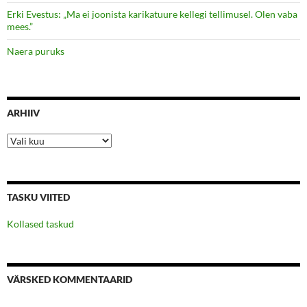
Erki Evestus: „Ma ei joonista karikatuure kellegi tellimusel. Olen vaba
mees.”
Naera puruks
ARHIIV
Arhiiv
TASKU VIITED
Kollased taskud
VÄRSKED KOMMENTAARID