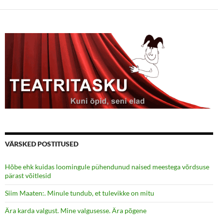
VÄRSKED POSTITUSED
Hõbe ehk kuidas loomingule pühendunud naised meestega võrdsuse
pärast võitlesid
Siim Maaten:. Minule tundub, et tulevikke on mitu
Ära karda valgust. Mine valgusesse. Ära põgene