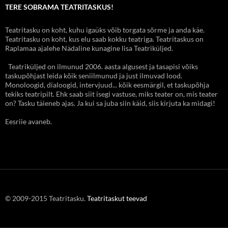
TERE SOBRAMA TEATRITASKUS!
Teatritasku on koht, kuhu igaüks võib torgata sõrme ja anda käe.
Teatritasku on koht, kus elu saab kokku teatriga. Teatritaskus on
Raplamaa ajalehe Nädaline kunagine lisa Teatriküljed.
Teatriküljed on ilmunud 2006. aasta algusest ja tasapisi võiks
taskupõhjast leida kõik seniilmunud ja just ilmuvad lood.
Monoloogid, dialoogid, intervjuud... kõik eesmärgil, et taskupõhja
tekiks teatripilt. Ehk saab siit isegi vastuse, miks teater on, mis teater
on? Tasku täieneb ajas. Ja kui sa juba siin käid, siis kirjuta ka midagi!
Eesriie avaneb.
© 2009-2015 Teatritasku.
Teatritaskut teevad