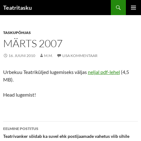
Liigu
Otsi
Teatritasku
sisu
PEAME
juurde
TASKUPÕHJAS
MÄRTS 2007
16. JUUNI 2010
M.M.
LISA KOMMENTAAR
Urbekuu Teatriküljed lugemiseks väljas
neljal pdf-lehel
(4,5
MB).
Head lugemist!
Postituste
EELMINE POSTITUS
töölaud
Teatrivanker sõidab ka suvel ehk postijaamade vahetus viib sihile