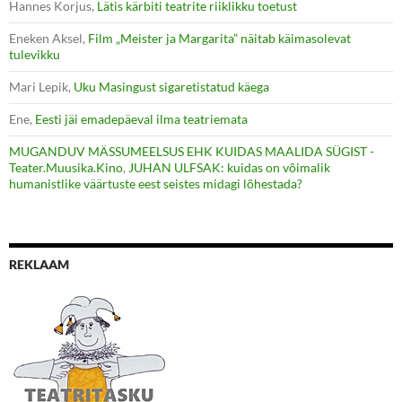
Hannes Korjus
,
Lätis kärbiti teatrite riiklikku toetust
Eneken Aksel
,
Film „Meister ja Margarita” näitab käimasolevat
tulevikku
Mari Lepik
,
Uku Masingust sigaretistatud käega
Ene
,
Eesti jäi emadepäeval ilma teatriemata
MUGANDUV MÄSSUMEELSUS EHK KUIDAS MAALIDA SÜGIST -
Teater.Muusika.Kino
,
JUHAN ULFSAK: kuidas on võimalik
humanistlike väärtuste eest seistes midagi lõhestada?
REKLAAM