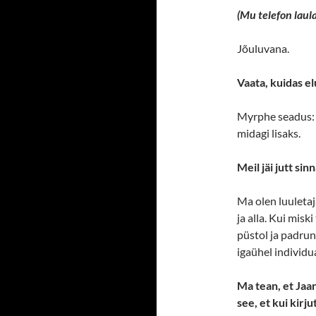
(Mu telefon laula
Jõuluvana.
Vaata, kuidas el
Myrphe seadus: k
midagi lisaks.
Meil jäi jutt sin
Ma olen luuleta
ja alla. Kui misk
püstol ja padrun
igaühel individua
Ma tean, et Jaan
see, et kui kirj