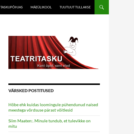
TASKUPÕHJAS
MÄEÜLIKOOL
TUUTUUT TULLAKSE
VÄRSKED POSTITUSED
Hõbe ehk kuidas loomingule pühendunud naised
meestega võrdsuse pärast võitlesid
Siim Maaten:. Minule tundub, et tulevikke on
mitu