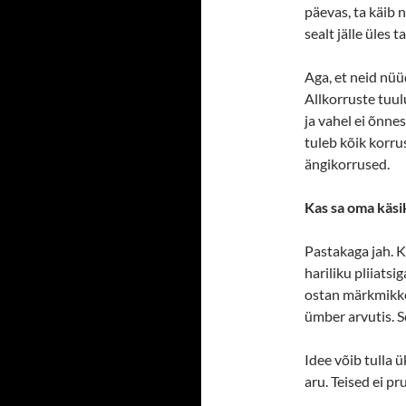
päevas, ta käib 
sealt jälle üles t
Aga, et neid nüü
Allkorruste tuul
ja vahel ei õnne
tuleb kõik korru
ängikorrused.
Kas sa oma käsi
Pastakaga jah. Ku
hariliku pliiatsi
ostan märkmikke 
ümber arvutis. S
Idee võib tulla ü
aru. Teised ei pr