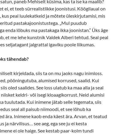
atun, paneb Mehiselt küsima, kas ta ise ka maalib?
t ei, et teeb sürrealistlikke joonistusi. Köögilaual on
 kus peal luulekatkeid ja mõtete üleskirjutamisi, mis
reeritud pastakajoonistustega. „Mul puudub
ga enda lõbuks ma pastakaga ikka joonistan.” Üks äge
ub, et me lehe kunstnik Valdek Alberi tehtud. Seal peal
ees seljatagant jalgrattal igaviku poole liikumas.
aoks tähendab?
liselt kirjeldada, siis ta on mu jaoks nagu inimloss.
ed, pööningutuba, alumised korrused, saalid. Kui
siis oled saalides. See loss ulatub ka maa alla ja seal
 niisket keldri- või isegi kloaagikorrust. Neid alumisi
ka tuulutada. Kui inimene jätab selle tegemata, siis
ledus seal all paisub niimoodi, et see lõhub ka
d ära. Inimene kaob enda käest ära. Arvan, et teatud
s ja närvilisus… see aeg, ega see ju ei kesta
nimene ei ole haige. See kestab paar-kolm tundi