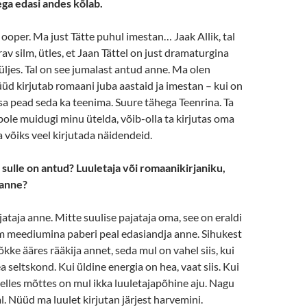
ega edasi andes kõlab.
e ooper. Ma just Tätte puhul imestan… Jaak Allik, tal
rav silm, ütles, et Jaan Tättel on just dramaturgina
üljes. Tal on see jumalast antud anne. Ma olen
üüd kirjutab romaani juba aastaid ja imestan – kui on
 sa pead seda ka teenima. Suure tähega Teenrina. Ta
pole muidugi minu ütelda, võib-olla ta kirjutas oma
a võiks veel kirjutada näidendeid.
sulle on antud? Luuletaja või romaanikirjaniku,
 anne?
jataja anne. Mitte suulise pajataja oma, see on eraldi
em meediumina paberi peal edasiandja anne. Sihukest
õkke ääres rääkija annet, seda mul on vahel siis, kui
a seltskond. Kui üldine energia on hea, vaat siis. Kui
elles mõttes on mul ikka luuletajapõhine aju. Nagu
l. Nüüd ma luulet kirjutan järjest harvemini.