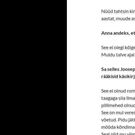
Nüüd tahtsin kir
aastat, muude as
Anna andeks, et
See ei olegi kõi
Muidu talve ajal 
Sa selles Joose
rääkisid käsikirj
See ei olnud ro
taagaga siia ilma
pillimehed olnu
See on mul veres.
võetud. Pidu jät
mööda kõndimas, 
Seal olid mu viim