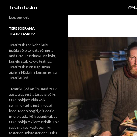
Otsi
Teatritasku
AVAL
Liigu
Loe, see loeb
sisu
TERE SOBRAMA
juurde
TEATRITASKUS!
Teatritasku on koht, kuhu
igaüks võib torgata sõrme ja
anda käe. Teatritasku on koht,
kus elu saab kokku teatriga.
Teatritaskus on Raplamaa
ajalehe Nädaline kunagine lisa
Teatriküljed.
Teatriküljed on ilmunud 2006.
aasta algusest ja tasapisi võiks
taskupõhjast leida kõik
seniilmunud ja just ilmuvad
lood. Monoloogid, dialoogid,
intervjuud... kõik eesmärgil, et
taskupõhja tekiks teatripilt. Ehk
saab siit isegi vastuse, miks
teater on, mis teater on? Tasku