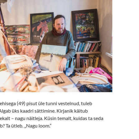
isega (49) pisut üle tunni vestelnud, tuleb
Algab üks kaadri sättimine. Kirjanik käitub
kalt – nagu näitleja. Küsin temalt, kuidas ta seda
ub? Ta ütleb. „Nagu loom.”