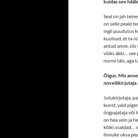
kuidas see hääl
Seal on jah tein
on selle peale te
ingli puudutus k
kuulnud, et ta n
antud anne, siis
võiks äkki… see 
normi täis, aga t
Õigus. Mis anne 
novellikirjutaja
Jutukirjutaja, pa
kunst, vaid pig
ürgpajataja või l
on hea vein ja he
kõiki usaldad… s
linnuke oksa pea