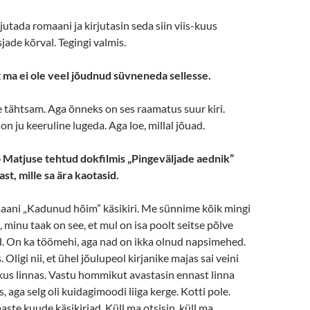
jutada romaani ja kirjutasin seda siin viis-kuus
jade kõrval. Tegingi valmis.
 ma ei ole veel jõudnud süvneneda sellesse.
ge tähtsam. Aga õnneks on ses raamatus suur kiri.
on ju keeruline lugeda. Aga loe, millal jõuad.
p Matjuse tehtud dokfilmis „Pingeväljade aednik”
ast, mille sa ära kaotasid.
maani „Kadunud hõim” käsikiri. Me sünnime kõik mingi
, minu taak on see, et mul on isa poolt seitse põlve
d. On ka töömehi, aga nad on ikka olnud napsimehed.
 Oligi nii, et ühel jõulupeol kirjanike majas sai veini
kus linnas. Vastu hommikut avastasin ennast linna
aga selg oli kuidagimoodi liiga kerge. Kotti pole.
aste kuude käsikirjad. Küll ma otsisin, küll ma