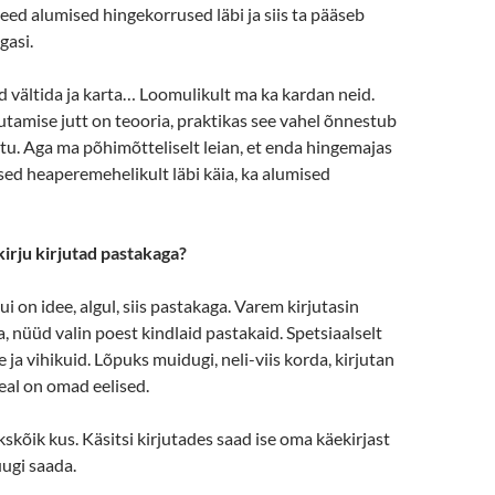
need alumised hingekorrused läbi ja siis ta pääseb
agasi.
d vältida ja karta… Loomulikult ma ka kardan neid.
utamise jutt on teooria, praktikas see vahel õnnestub
stu. Aga ma põhimõtteliselt leian, et enda hingemajas
sed heaperemehelikult läbi käia, ka alumised
kirju kirjutad pastakaga?
i on idee, algul, siis pastakaga. Varem kirjutasin
ga, nüüd valin poest kindlaid pastakaid. Spetsiaalselt
ja vihikuid. Lõpuks muidugi, neli-viis korda, kirjutan
eal on omad eelised.
kskõik kus. Käsitsi kirjutades saad ise oma käekirjast
uugi saada.