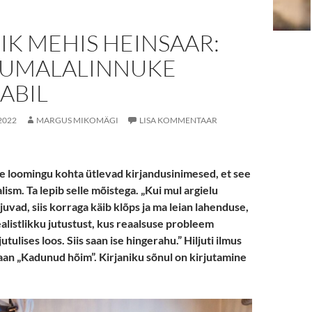
IK MEHIS HEINSAAR:
JUMALALINNUKE
ABIL
2022
MARGUS MIKOMÄGI
LISA KOMMENTAAR
 loomingu kohta ütlevad kirjandusinimesed, et see
lism. Ta lepib selle mõistega. „Kui mul argielu
vad, siis korraga käib klõps ja ma leian lahenduse,
alistlikku jutustust, kus reaalsuse probleem
tulises loos. Siis saan ise hingerahu.” Hiljuti ilmus
an „Kadunud hõim”. Kirjaniku sõnul on kirjutamine