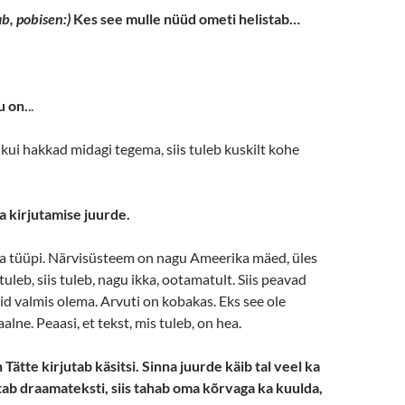
b, pobisen:)
Kes see mulle nüüd ometi helistab…
u on.
..
ui hakkad midagi tegema, siis tuleb kuskilt kohe
na kirjutamise juurde.
ja tüüpi. Närvisüsteem on nagu Ameerika mäed, üles
i tuleb, siis tuleb, nagu ikka, ootamatult. Siis peavad
id valmis olema. Arvuti on kobakas. Eks see ole
alne. Peaasi, et tekst, mis tuleb, on hea.
 Tätte kirjutab käsitsi. Sinna juurde käib tal veel ka
utab draamateksti, siis tahab oma kõrvaga ka kuulda,