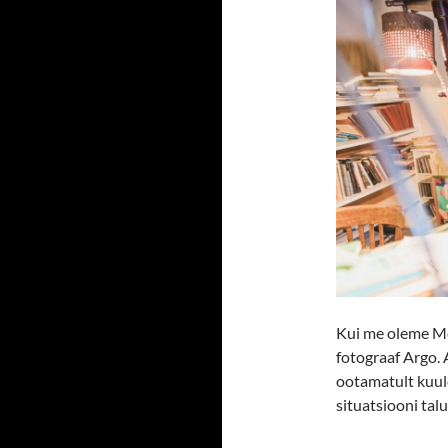
Kui me oleme Meh
fotograaf Argo. 
ootamatult kuule
situatsiooni tal