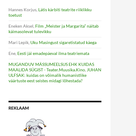
Hannes Korjus
,
Lätis kärbiti teatrite riiklikku
toetust
Eneken Aksel
,
Film „Meister ja Margarita” näitab
käimasolevat tulevikku
Mari Lepik
,
Uku Masingust sigaretistatud käega
Ene
,
Eesti jäi emadepäeval ilma teatriemata
MUGANDUV MÄSSUMEELSUS EHK KUIDAS
MAALIDA SÜGIST - Teater.Muusika.Kino
,
JUHAN
ULFSAK: kuidas on võimalik humanistlike
väärtuste eest seistes midagi lõhestada?
REKLAAM