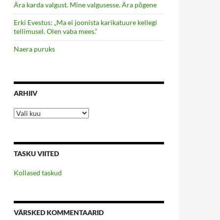
Ära karda valgust. Mine valgusesse. Ära põgene
Erki Evestus: „Ma ei joonista karikatuure kellegi
tellimusel. Olen vaba mees.”
Naera puruks
ARHIIV
Arhiiv
TASKU VIITED
Kollased taskud
VÄRSKED KOMMENTAARID