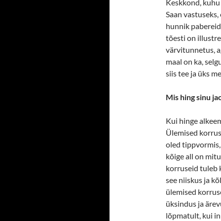
Keskkond, kuhu s
Saan vastuseks, e
hunnik pabereid,
tõesti on illust
värvitunnetus, a
maal on ka, selg
siis tee ja üks m
Mis hing sinu j
Kui hinge alkeemi
Ülemised korrus
oled tippvormis, 
kõige all on mitu
korruseid tuleb 
see niiskus ja kõ
ülemised korruse
üksindus ja ärevu
lõpmatult, kui i