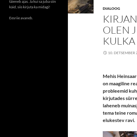
täieneb ajas. Ja kui sa juba siin
käid, siis kirjuta ka midagi!
DIALOOG
KIRJAN
Eesriie avaneb.
OLEN 
KULKA 
10. DETSEMBER 
Mehis Heinsaare
on maagiline rea
probleemid kuhju
kirjutades sürre
laheneb muinasju
tema teine roma
elukestev ravi.