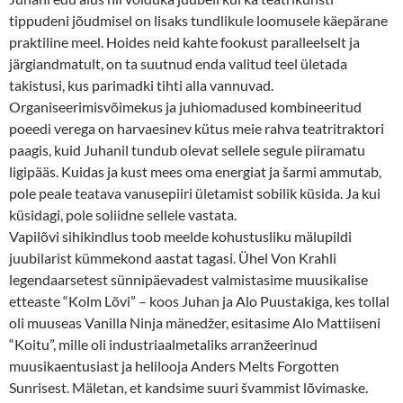
tippudeni jõudmisel on lisaks tundlikule loomusele käepärane
praktiline meel. Hoides neid kahte fookust paralleelselt ja
järgiandmatult, on ta suutnud enda valitud teel ületada
takistusi, kus parimadki tihti alla vannuvad.
Organiseerimisvõimekus ja juhiomadused kombineeritud
poeedi verega on harvaesinev kütus meie rahva teatritraktori
paagis, kuid Juhanil tundub olevat sellele segule piiramatu
ligipääs. Kuidas ja kust mees oma energiat ja šarmi ammutab,
pole peale teatava vanusepiiri ületamist sobilik küsida. Ja kui
küsidagi, pole soliidne sellele vastata.
Vapilõvi sihikindlus toob meelde kohustusliku mälupildi
juubilarist kümmekond aastat tagasi. Ühel Von Krahli
legendaarsetest sünnipäevadest valmistasime muusikalise
etteaste “Kolm Lõvi” – koos Juhan ja Alo Puustakiga, kes tollal
oli muuseas Vanilla Ninja mänedžer, esitasime Alo Mattiiseni
“Koitu”, mille oli industriaalmetaliks arranžeerinud
muusikaentusiast ja helilooja Anders Melts Forgotten
Sunrisest. Mäletan, et kandsime suuri švammist lõvimaske.