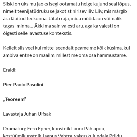
Siiski on üks mu jaoks isegi ootamatu helge kujund seal lõpus,
nimelt teenijatüdruku seljakotist nirisev liiv. Liiv, mis märgib
ära läbitud teekonna. Jätab raja, mida mööda on võimalik
tagasi minna… Äkki ma sain valesti aru, aga ka valesti on
õigesti selle lavastuse kontekstis.
Kellelt siis veel kui mitte iseendalt peame me kõik küsima, kui
ambivalentne on maailm, millest me oma osa hammustame.
Eraldi:
Pier Paolo Pasolini
„
Teoreem”
Lavastaja Juhan Ulfsak
Dramaturg Eero Epner, kunstnik Laura Pählapuu,
kostüümikunstnik Jaanus Vahtra, valguskujundaja Priidu