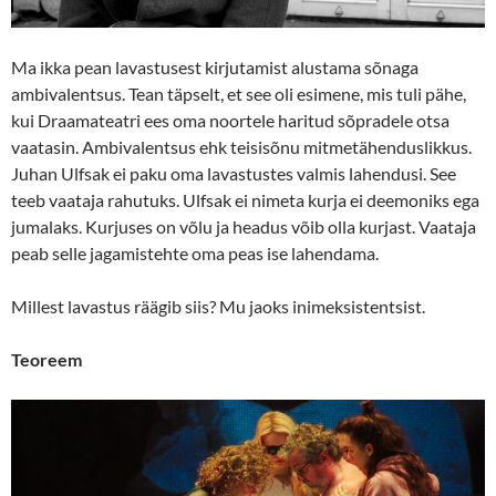
Ma ikka pean lavastusest kirjutamist alustama sõnaga
ambivalentsus. Tean täpselt, et see oli esimene, mis tuli pähe,
kui Draamateatri ees oma noortele haritud sõpradele otsa
vaatasin. Ambivalentsus ehk teisisõnu mitmetähenduslikkus.
Juhan Ulfsak ei paku oma lavastustes valmis lahendusi. See
teeb vaataja rahutuks. Ulfsak ei nimeta kurja ei deemoniks ega
jumalaks. Kurjuses on võlu ja headus võib olla kurjast. Vaataja
peab selle jagamistehte oma peas ise lahendama.
Millest lavastus räägib siis? Mu jaoks inimeksistentsist.
Teoreem