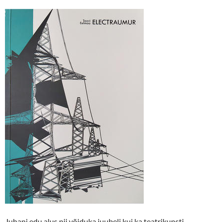
Juhani edu alus nii võiduka juubeli kui ka teatrikunsti