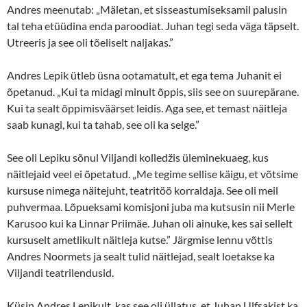
Andres meenutab: „Mäletan, et sisseastumiseksamil palusin
tal teha etüüdina enda paroodiat. Juhan tegi seda väga täpselt.
Utreeris ja see oli tõeliselt naljakas.”
Andres Lepik ütleb üsna ootamatult, et ega tema Juhanit ei
õpetanud. „Kui ta midagi minult õppis, siis see on suurepärane.
Kui ta sealt õppimisväärset leidis. Aga see, et temast näitleja
saab kunagi, kui ta tahab, see oli ka selge.”
See oli Lepiku sõnul Viljandi kolledžis üleminekuaeg, kus
näitlejaid veel ei õpetatud. „Me tegime sellise käigu, et võtsime
kursuse nimega näitejuht, teatritöö korraldaja. See oli meil
puhvermaa. Lõpueksami komisjoni juba ma kutsusin nii Merle
Karusoo kui ka Linnar Priimäe. Juhan oli ainuke, kes sai sellelt
kursuselt ametlikult näitleja kutse.” Järgmise lennu võttis
Andres Noormets ja sealt tulid näitlejad, sealt loetakse ka
Viljandi teatrilendusid.
Küsin Andres Lepikult, kas see oli üllatus, et Juhan Ulfsakist ka