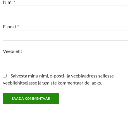
Nimi
*
E-post
*
Veebileht
Salvesta minu nimi, e-posti- ja veebiaadress sellesse
veebilehitsejasse järgmiste kommentaaride jaoks.