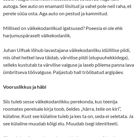
autoga. See auto on enamasti liisitud ja vahel pole neil raha, et
perele süüa osta. Aga auto on pestud ja kammitud.
Millised on väikekodanlikud igatsused? Poeesia ei ole ehk
harjumuspäraselt väikekodanlik.
Juhan Ulfsak lõhub lavastajana väikekodanliku idüllilise pildi,
mis ühel hetkel lava täidab, värvilise pildi (elupuuhekkidega),
selleks kustutab ta värvilise valguse ja laseb põlema panna lava
ümbritseva töövalguse. Paljastub hall trööbatud argipäev.
Vooruslikkus ja häbi
Siis tuleb sesse väikekodanlikku perekonda, kus teenija
roomates pereisale kirja toob, öeldes „härra, teile on kiri”,
külaline. Kust see külaline tuleb ja kes ta on, seda ei seletata. Ja
see külaline muudab kõigi elu. Muudab isegi identiteeti.