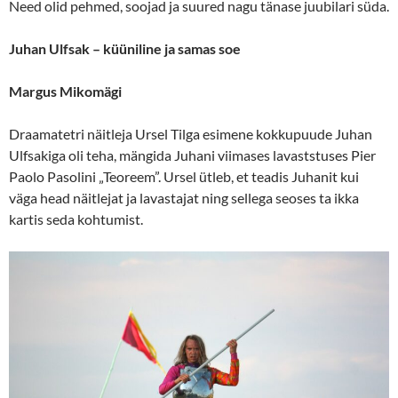
Need olid pehmed, soojad ja suured nagu tänase juubilari süda.
Juhan Ulfsak – küüniline ja samas soe
Margus Mikomägi
Draamatetri näitleja Ursel Tilga esimene kokkupuude Juhan
Ulfsakiga oli teha, mängida Juhani viimases lavaststuses Pier
Paolo Pasolini „Teoreem”. Ursel ütleb, et teadis Juhanit kui
väga head näitlejat ja lavastajat ning sellega seoses ta ikka
kartis seda kohtumist.