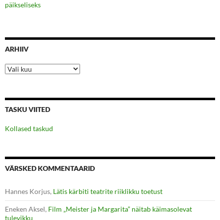
päikseliseks
ARHIIV
Arhiiv
TASKU VIITED
Kollased taskud
VÄRSKED KOMMENTAARID
Hannes Korjus
,
Lätis kärbiti teatrite riiklikku toetust
Eneken Aksel
,
Film „Meister ja Margarita” näitab käimasolevat
tulevikku