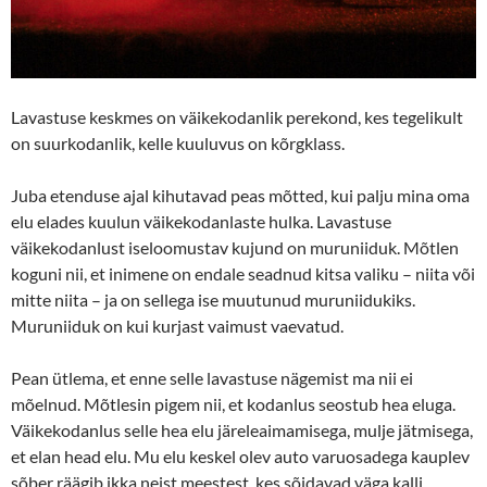
Lavastuse keskmes on väikekodanlik perekond, kes tegelikult
on suurkodanlik, kelle kuuluvus on kõrgklass.
Juba etenduse ajal kihutavad peas mõtted, kui palju mina oma
elu elades kuulun väikekodanlaste hulka. Lavastuse
väikekodanlust iseloomustav kujund on muruniiduk. Mõtlen
koguni nii, et inimene on endale seadnud kitsa valiku – niita või
mitte niita – ja on sellega ise muutunud muruniidukiks.
Muruniiduk on kui kurjast vaimust vaevatud.
Pean ütlema, et enne selle lavastuse nägemist ma nii ei
mõelnud. Mõtlesin pigem nii, et kodanlus seostub hea eluga.
Väikekodanlus selle hea elu järeleaimamisega, mulje jätmisega,
et elan head elu. Mu elu keskel olev auto varuosadega kauplev
sõber räägib ikka neist meestest, kes sõidavad väga kalli