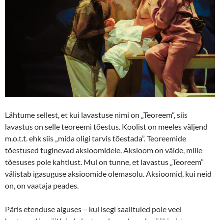
Lähtume sellest, et kui lavastuse nimi on „Teoreem”, siis
lavastus on selle teoreemi tõestus. Koolist on meeles väljend
m.o.t.t. ehk siis „mida oligi tarvis tõestada”. Teoreemide
tõestused tuginevad aksioomidele. Aksioom on väide, mille
tõesuses pole kahtlust. Mul on tunne, et lavastus „Teoreem”
välistab igasuguse aksioomide olemasolu. Aksioomid, kui neid
on, on vaataja peades.
Päris etenduse alguses – kui isegi saalituled pole veel