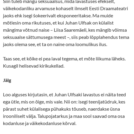
Siin tuleb mängu seksuaalsus, mida lavastuses efekselt,
väikekodanliku arvamuse kohaselt ilmselt Eesti Draamateatri
jaoks ehk isegi šokeerivalt eksponeeritakse. Ma muide
mõtlesin oma rikutuses, et kui Juhan Ulfsak on külalist
mängima võtnud naise – Liisa Saaremäeli, kes mängib võimsa
seksuaalse sättumusega meest –, siis peab lõpplahendus tema
jaoks olema see, et ta on naine oma loomulikus ilus.
Taas see, et kõike ei pea laval tegema, et mõte liikuma läheks.
Kusagil helisevad kirikukellad.
Jälg
Loo alguses kirjutasin, et Juhan Ulfsaki lavastus ei näita teed
ega ütle, mis on õige, mis vale. Nii on: isegi teenijatüdruk, kes
pärast suhet külalisega pühakuks tõuseb, naerdakse üsna
irooniliselt välja. Talupojatarkus ja maa sool saavad oma osa
kodanluse ja väikekodanluse kõrval.