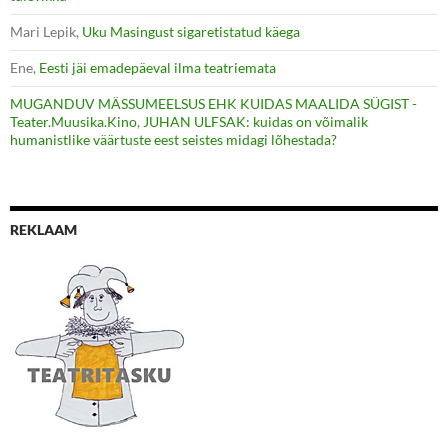
Mari Lepik
,
Uku Masingust sigaretistatud käega
Ene
,
Eesti jäi emadepäeval ilma teatriemata
MUGANDUV MÄSSUMEELSUS EHK KUIDAS MAALIDA SÜGIST -
Teater.Muusika.Kino
,
JUHAN ULFSAK: kuidas on võimalik
humanistlike väärtuste eest seistes midagi lõhestada?
REKLAAM