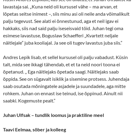
lavastaja sai. „Kuna neid oli kursusel vähe – ma arvan, et
lõpetas seitse inimest –, siis minu asi oli neile anda võimalikult
palju tegevust. See alati ei õnnestunud, aga et neil igav ei
hakkaks, siis nad said palju iseseisvaid töid. Juhan tegi oma
esimese lavastuse, Boguslaw Schaefferi „Kvartett neljale
näitlejale” juba kooliajal. Ja see oli tugev lavastus juba siis.”
Andres Lepik lisab, et sellel kursusel oli palju vabadust. Küsin
talt, mida see ikkagi tähendab, et et ta neid noori toona ei
õpetanud. „ Ega näitlejaks õpetada saagi. Näitlejaks saab
õppida. See on sügavalt isiklik ja sisemine protsess. Juhendaja
saab osutada mõningatele asjadele ja suundadele, aga mitte
rohkem. Juhan on ennast ise teinud, ise õppinud. Ainult nii
saabki. Kogemuste pealt.”
Juhan Ulfsak – tundlik loomus ja praktiline meel
Taavi Eelmaa, sõber ja kolleeg