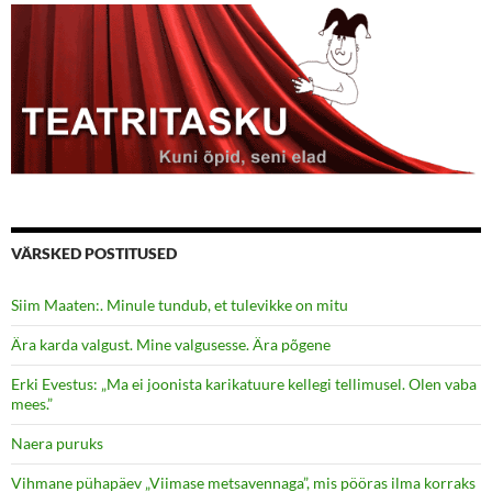
VÄRSKED POSTITUSED
Siim Maaten:. Minule tundub, et tulevikke on mitu
Ära karda valgust. Mine valgusesse. Ära põgene
Erki Evestus: „Ma ei joonista karikatuure kellegi tellimusel. Olen vaba
mees.”
Naera puruks
Vihmane pühapäev „Viimase metsavennaga”, mis pööras ilma korraks