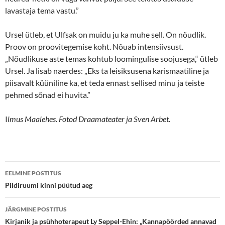
lavastaja tema vastu.”
Ursel ütleb, et Ulfsak on muidu ju ka muhe sell. On nõudlik.
Proov on proovitegemise koht. Nõuab intensiivsust.
„Nõudlikuse aste temas kohtub loomingulise soojusega,“ ütleb
Ursel. Ja lisab naerdes: „Eks ta leisiksusena karismaatiline ja
piisavalt küüniline ka, et teda ennast sellised minu ja teiste
pehmed sõnad ei huvita.”
I
lmus Maalehes. Fotod Draamateater ja Sven Arbet.
Postituste
EELMINE POSTITUS
töölaud
Pildiruumi kinni püütud aeg
JÄRGMINE POSTITUS
Kirjanik ja psühhoterapeut Ly Seppel-Ehin: „Kannapöörded annavad