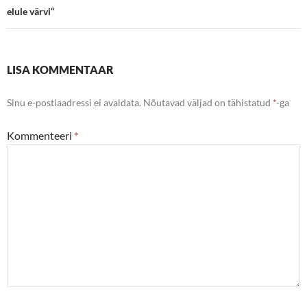
elule värvi“
LISA KOMMENTAAR
Sinu e-postiaadressi ei avaldata.
Nõutavad väljad on tähistatud
*
-ga
Kommenteeri
*