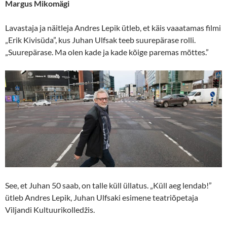
Margus Mikomägi
Lavastaja ja näitleja Andres Lepik ütleb, et käis vaaatamas filmi
„Erik Kivisüda”, kus Juhan Ulfsak teeb suurepärase rolli.
„Suurepärase. Ma olen kade ja kade kõige paremas mõttes.”
See, et Juhan 50 saab, on talle küll üllatus. „Küll aeg lendab!”
ütleb Andres Lepik, Juhan Ulfsaki esimene teatriõpetaja
Viljandi Kultuurikolledžis.