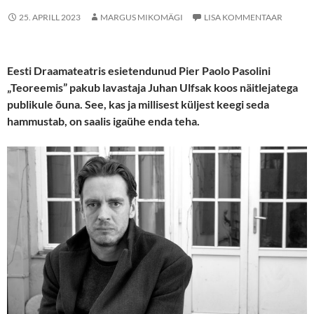
25. APRILL 2023
MARGUS MIKOMÄGI
LISA KOMMENTAAR
Eesti Draamateatris esietendunud Pier Paolo Pasolini
„Teoreemis” pakub lavastaja Juhan Ulfsak koos näitlejatega
publikule õuna. See, kas ja millisest küljest keegi seda
hammustab, on saalis igaühe enda teha.