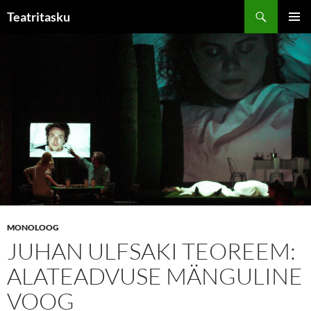
Liigu
Otsi
Teatritasku
sisu
PEAME
juurde
MONOLOOG
JUHAN ULFSAKI TEOREEM:
ALATEADVUSE MÄNGULINE
VOOG