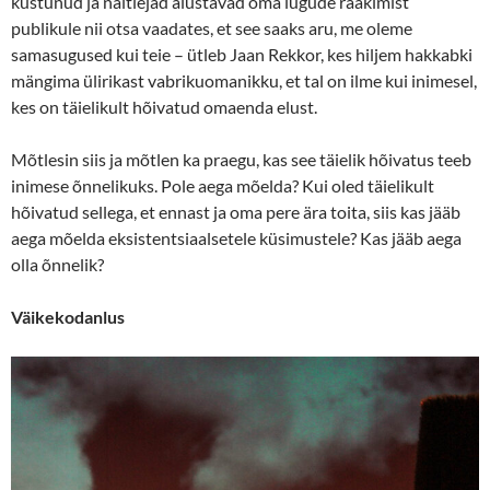
kustunud ja näitlejad alustavad oma lugude rääkimist
publikule nii otsa vaadates, et see saaks aru, me oleme
samasugused kui teie – ütleb Jaan Rekkor, kes hiljem hakkabki
mängima ülirikast vabrikuomanikku, et tal on ilme kui inimesel,
kes on täielikult hõivatud omaenda elust.
Mõtlesin siis ja mõtlen ka praegu, kas see täielik hõivatus teeb
inimese õnnelikuks. Pole aega mõelda? Kui oled täielikult
hõivatud sellega, et ennast ja oma pere ära toita, siis kas jääb
aega mõelda eksistentsiaalsetele küsimustele? Kas jääb aega
olla õnnelik?
Väikekodanlus