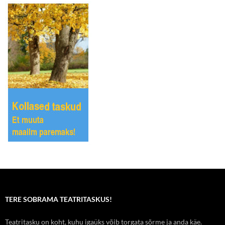
TERE SOBRAMA TEATRITASKUS!
Teatritasku on koht, kuhu igaüks võib torgata sõrme ja anda käe.