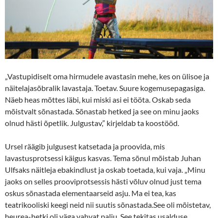
„Vastupidiselt oma hirmudele avastasin mehe, kes on ülisoe ja
näitelajasõbralik lavastaja. Toetav. Suure kogemusepagasiga.
Näeb heas mõttes läbi, kui miski asi ei tööta. Oskab seda
mõistvalt sõnastada. Sõnastab hetked ja see on minu jaoks
olnud hästi õpetlik. Julgustav,” kirjeldab ta koostööd.
Ursel räägib julgusest katsetada ja proovida, mis
lavastusprotsessi käigus kasvas. Tema sõnul mõistab Juhan
Ulfsaks näitleja ebakindlust ja oskab toetada, kui vaja. „Minu
jaoks on selles prooviprotsessis hästi võluv olnud just tema
oskus sõnastada elementaarseid asju. Ma ei tea, kas
teatrikooliski keegi neid nii suutis sõnastada.See oli mõistetav,
heurea-hetki oli väga vahvat palju. See tekitas usalduse